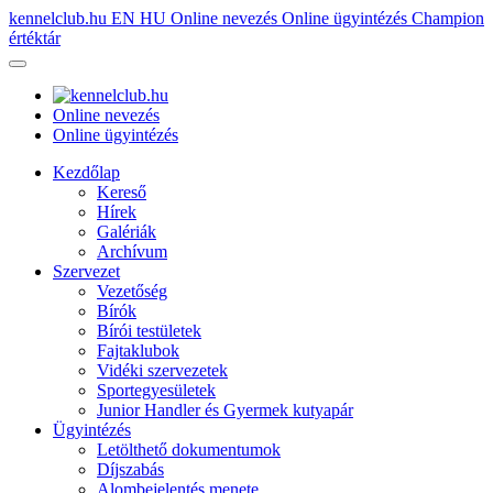
kennelclub.hu
EN
HU
Online nevezés
Online ügyintézés
Champion
értéktár
Online nevezés
Online ügyintézés
Kezdőlap
Kereső
Hírek
Galériák
Archívum
Szervezet
Vezetőség
Bírók
Bírói testületek
Fajtaklubok
Vidéki szervezetek
Sportegyesületek
Junior Handler és Gyermek kutyapár
Ügyintézés
Letölthető dokumentumok
Díjszabás
Alombejelentés menete