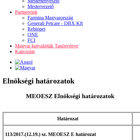
Mestertenyésztő
Mestervezető
Partnereink
Farmina Magyarország
Generali Petcare - DBX Kft
Rebiopet
ONE
FCI
Magyar kutyafajták Tanösvénye
Kapcsolat
Elnökségi határozatok
MEOESZ Elnökségi határozatok
Határozat
113/2017.(12.19.) sz. MEOESZ E határozat