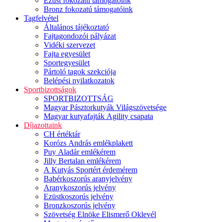
Ezüst fokozatú támogatóink
Bronz fokozatú támogatóink
Tagfelvétel
Általános tájékoztató
Fajtagondozói pályázat
Vidéki szervezet
Fajta egyesület
Sportegyesület
Pártoló tagok szekciója
Belépési nyilatkozatok
Sportbizottságok
SPORTBIZOTTSÁG
Magyar Pásztorkutyák Világszövetsége
Magyar kutyafajták Agility csapata
Díjazottaink
CH értéktár
Korózs András emlékplakett
Puy Aladár emlékérem
Jilly Bertalan emlékérem
A Kutyás Sportért érdemérem
Babérkoszorús aranyjelvény
Aranykoszorús jelvény
Ezüstkoszorús jelvény
Bronzkoszorús jelvény
Szövetség Elnöke Elismerő Oklevél