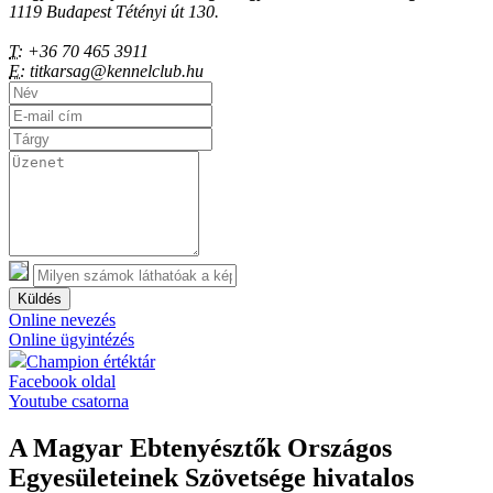
1119 Budapest Tétényi út 130.
T:
+36 70 465 3911
E:
titkarsag@kennelclub.hu
Küldés
Online nevezés
Online ügyintézés
Champion értéktár
Facebook oldal
Youtube csatorna
A Magyar Ebtenyésztők Országos
Egyesületeinek Szövetsége hivatalos