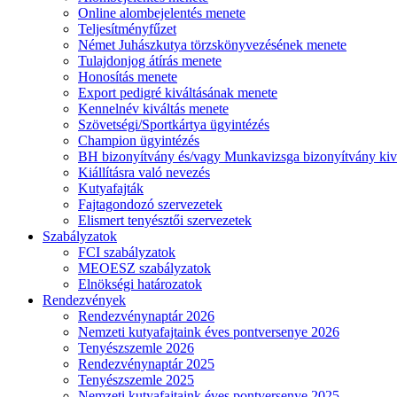
Online alombejelentés menete
Teljesítményfűzet
Német Juhászkutya törzskönyvezésének menete
Tulajdonjog átírás menete
Honosítás menete
Export pedigré kiváltásának menete
Kennelnév kiváltás menete
Szövetségi/Sportkártya ügyintézés
Champion ügyintézés
BH bizonyítvány és/vagy Munkavizsga bizonyítvány kiv
Kiállításra való nevezés
Kutyafajták
Fajtagondozó szervezetek
Elismert tenyésztői szervezetek
Szabályzatok
FCI szabályzatok
MEOESZ szabályzatok
Elnökségi határozatok
Rendezvények
Rendezvénynaptár 2026
Nemzeti kutyafajtaink éves pontversenye 2026
Tenyészszemle 2026
Rendezvénynaptár 2025
Tenyészszemle 2025
Nemzeti kutyafajtaink éves pontversenye 2025