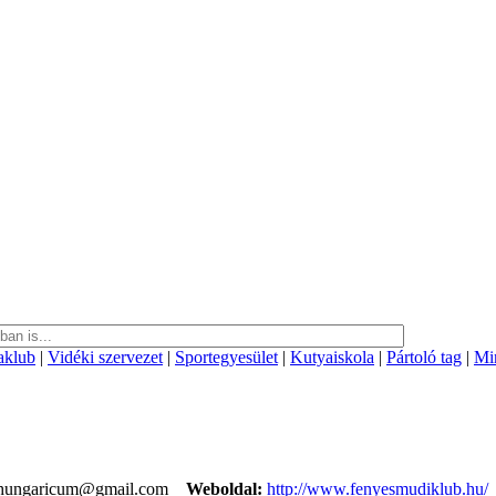
aklub
|
Vidéki szervezet
|
Sportegyesület
|
Kutyaiskola
|
Pártoló tag
|
Mi
hungaricum@gmail.com
Weboldal:
http://www.fenyesmudiklub.hu/