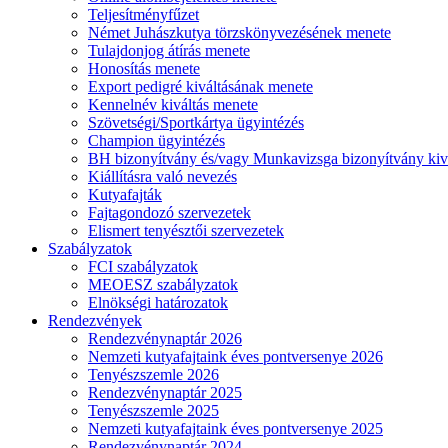
Teljesítményfűzet
Német Juhászkutya törzskönyvezésének menete
Tulajdonjog átírás menete
Honosítás menete
Export pedigré kiváltásának menete
Kennelnév kiváltás menete
Szövetségi/Sportkártya ügyintézés
Champion ügyintézés
BH bizonyítvány és/vagy Munkavizsga bizonyítvány kiv
Kiállításra való nevezés
Kutyafajták
Fajtagondozó szervezetek
Elismert tenyésztői szervezetek
Szabályzatok
FCI szabályzatok
MEOESZ szabályzatok
Elnökségi határozatok
Rendezvények
Rendezvénynaptár 2026
Nemzeti kutyafajtaink éves pontversenye 2026
Tenyészszemle 2026
Rendezvénynaptár 2025
Tenyészszemle 2025
Nemzeti kutyafajtaink éves pontversenye 2025
Rendezvénynaptár 2024