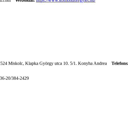
il.com
Weboldal:
https://www.komondoregylet.hu/
524 Miskolc, Klapka György utca 10. 5/1. Konyha Andrea
Telefon
36-20/384-2429