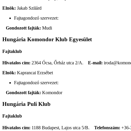
Elnök:
Jakab Szilárd
Fajtagondozó szervezet:
Gondozott fajták:
Mudi
Hungária Komondor Klub Egyesület
Fajtaklub
Hivatalos cím:
2364 Ócsa, Őrház utca 2/A.
E-mail:
iroda@komond
Elnök:
Kaprancai Erzsébet
Fajtagondozó szervezet:
Gondozott fajták:
Komondor
Hungária Puli Klub
Fajtaklub
Hivatalos cím:
1188 Budapest, Lajos utca 5/B.
Telefonszám:
+36-