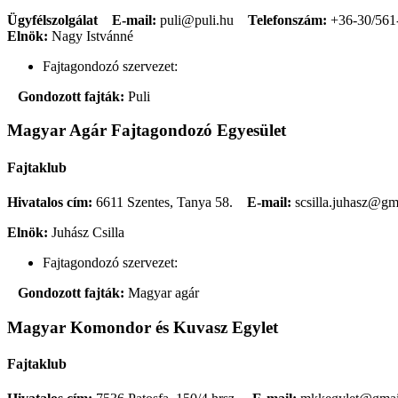
Ügyfélszolgálat
E-mail:
puli@puli.hu
Telefonszám:
+36-30/561
Elnök:
Nagy Istvánné
Fajtagondozó szervezet:
Gondozott fajták:
Puli
Magyar Agár Fajtagondozó Egyesület
Fajtaklub
Hivatalos cím:
6611 Szentes, Tanya 58.
E-mail:
scsilla.juhasz@g
Elnök:
Juhász Csilla
Fajtagondozó szervezet:
Gondozott fajták:
Magyar agár
Magyar Komondor és Kuvasz Egylet
Fajtaklub