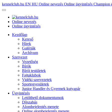
kennelclub.hu
EN
HU
Online nevezés
Online ügyintézés
Champion é
Online nevezés
Online ügyintézés
Kezdőlap
Kereső
Hírek
Galériák
Archívum
Szervezet
Vezetőség
Bírók
Bírói testületek
Fajtaklubok
Vidéki szervezetek
Sportegyesületek
Junior Handler és Gyermek kutyapár
Ügyintézés
Letölthető dokumentumok
Díjszabás
Alombejelentés menete
Online alombejelentés menete