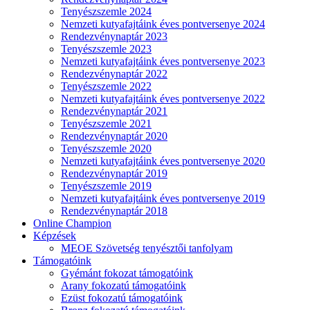
Tenyészszemle 2024
Nemzeti kutyafajtáink éves pontversenye 2024
Rendezvénynaptár 2023
Tenyészszemle 2023
Nemzeti kutyafajtáink éves pontversenye 2023
Rendezvénynaptár 2022
Tenyészszemle 2022
Nemzeti kutyafajtáink éves pontversenye 2022
Rendezvénynaptár 2021
Tenyészszemle 2021
Rendezvénynaptár 2020
Tenyészszemle 2020
Nemzeti kutyafajtáink éves pontversenye 2020
Rendezvénynaptár 2019
Tenyészszemle 2019
Nemzeti kutyafajtáink éves pontversenye 2019
Rendezvénynaptár 2018
Online Champion
Képzések
MEOE Szövetség tenyésztői tanfolyam
Támogatóink
Gyémánt fokozat támogatóink
Arany fokozatú támogatóink
Ezüst fokozatú támogatóink