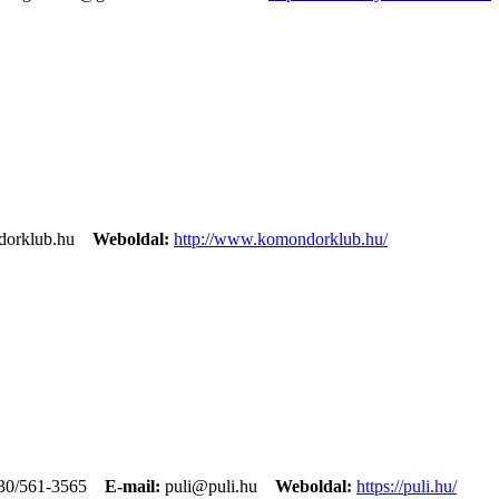
orklub.hu
Weboldal:
http://www.komondorklub.hu/
30/561-3565
E-mail:
puli@puli.hu
Weboldal:
https://puli.hu/