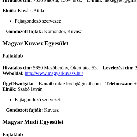
Hivatalos cím:
7536 Patosfa, 150/4 hrsz.
E-mail:
mkkegylet@gma
Elnök:
Kovács Attila
Fajtagondozó szervezet:
Gondozott fajták:
Komondor, Kuvasz
Magyar Kuvasz Egyesület
Fajtaklub
Hivatalos cím:
5650 Mezőberény, Ókert utca 53.
Levelezési cím:
3
Weboldal:
http://www.magyarkuvasz.hu/
Ügyfélszolgálat
E-mail:
mkfe.iroda@gmail.com
Telefonszám:
+
Elnök:
Szabó István
Fajtagondozó szervezet:
Gondozott fajták:
Kuvasz
Magyar Mudi Egyesület
Fajtaklub