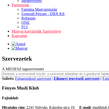
Mestervezető
Partnereink
Farmina Magyarország
Generali Petcare - DBX Kft
Rebiopet
ONE
FCI
Magyar kutyafajták Tanösvénye
Kapcsolat
Szervezetek
A MEOESZ tagszervezetei
Szűrés:
Fajtagondozó szervezet
|
Elismert tenyésztő szervezet
|
Fajt
Fényes Mudi Klub
Fajtaklub
Hivatalos cím:
2241 Sülysáp, Kápolna utca 10.
E-mail:
mudiklub.