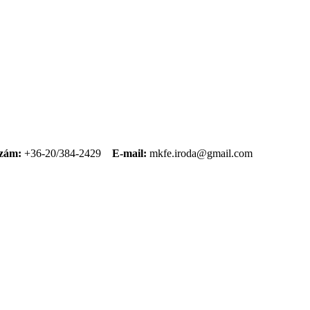
szám:
+36-20/384-2429
E-mail:
mkfe.iroda@gmail.com