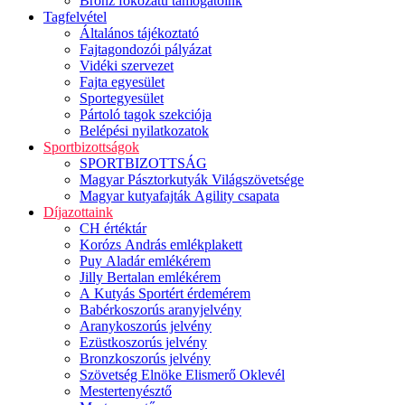
Bronz fokozatú támogatóink
Tagfelvétel
Általános tájékoztató
Fajtagondozói pályázat
Vidéki szervezet
Fajta egyesület
Sportegyesület
Pártoló tagok szekciója
Belépési nyilatkozatok
Sportbizottságok
SPORTBIZOTTSÁG
Magyar Pásztorkutyák Világszövetsége
Magyar kutyafajták Agility csapata
Díjazottaink
CH értéktár
Korózs András emlékplakett
Puy Aladár emlékérem
Jilly Bertalan emlékérem
A Kutyás Sportért érdemérem
Babérkoszorús aranyjelvény
Aranykoszorús jelvény
Ezüstkoszorús jelvény
Bronzkoszorús jelvény
Szövetség Elnöke Elismerő Oklevél
Mestertenyésztő