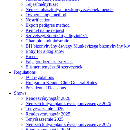
Teljesítményfüzet
Német Juhászkutya törzskönyvezésének menete
Ownerchange method
Nostrification
Export pedigree method
Kennel name request
Szövetségi/Sportkártya ügyintézés
Champion administration
BH bizonyítvány és/vagy Munkavizsga bizonyítvány kiv
Entry for a dog show
Breeds
Fajtagondozó szervezetek
Elismert tenyésztői szervezetek
Regulations
FCI regulations
Hungarian Kennel Club General Rules
Presidential Decisions
Shows
Rendezvénynaptár 2026
Nemzeti kutyafajtaink éves pontversenye 2026
Tenyészszemle 2026
Rendezvénynaptár 2025
Tenyészszemle 2025
Nemzeti kutyafajtaink éves pontversenye 2025
Rendezvénynaptár 2024