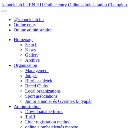
kennelclub.hu
EN
HU
Online entry
Online administration
Champion é
Online entry
Online administration
Homepage
Search
News
Gallery
Archive
Organization
Management
Judges
Bírói testületek
Breed Clubs
Local organizations
Sport associations
Junior Handler és Gyermek kutyapár
Administration
Downloadable forms
Tariff
Litter registration method
online alombejelentés menete