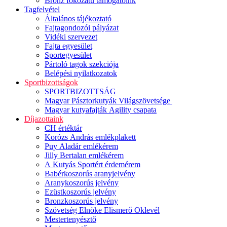
Bronz fokozatú támogatóink
Tagfelvétel
Általános tájékoztató
Fajtagondozói pályázat
Vidéki szervezet
Fajta egyesület
Sportegyesület
Pártoló tagok szekciója
Belépési nyilatkozatok
Sportbizottságok
SPORTBIZOTTSÁG
Magyar Pásztorkutyák Világszövetsége
Magyar kutyafajták Agility csapata
Díjazottaink
CH értéktár
Korózs András emlékplakett
Puy Aladár emlékérem
Jilly Bertalan emlékérem
A Kutyás Sportért érdemérem
Babérkoszorús aranyjelvény
Aranykoszorús jelvény
Ezüstkoszorús jelvény
Bronzkoszorús jelvény
Szövetség Elnöke Elismerő Oklevél
Mestertenyésztő