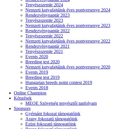
Tenyészszemle 2024
Nemzeti kutyafajtáink éves pontversenye 2024
Rendezvénynaptár 2023
Tenyészszemle 2023
Nemzeti kutyafajtáink éves pontversenye 2023
Rendezvénynaptár 2022
Tenyészszemle 2022
Nemzeti kutyafajtáink éves pontversenye 2022
Rendezvénynaptár 2021
Tenyészszemle 2021
Events 2020
Breeding test 2020
Nemzeti kutyafajtáink éves pontversenye 2020
Events 2019
Breeding test 2019
Hungarian breeds point contest 2019
Events 2018
Online Champion
Képzések
MEOE Szövetség tenyésztői tanfolyam
Sponsors
Gyémánt fokozat támogatóink
Arany fokozatú támogatóink
Ezüst fokozatú támogatóink