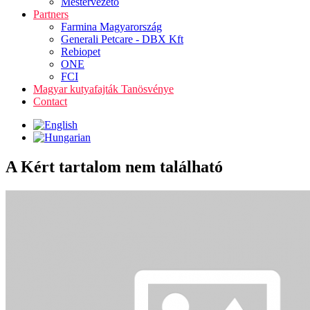
Mestervezető
Partners
Farmina Magyarország
Generali Petcare - DBX Kft
Rebiopet
ONE
FCI
Magyar kutyafajták Tanösvénye
Contact
A Kért tartalom nem található