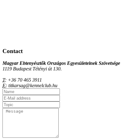
Contact
Magyar Ebtenyésztők Országos Egyesületeinek Szövetsége
1119 Budapest Tétényi út 130.
T:
+36 70 465 3911
E:
titkarsag@kennelclub.hu