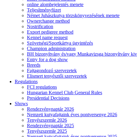
online alombejelentés menete
Teljesítményfüzet
Német Juhászkutya törzskönyvezésének menete
Ownerchange method
Nostrification
Export pedigree method
Kennel name request
Szövetségi/Sportkártya ügyintézés
Champion administration
BH bizonyítvány és/vagy Munkavizsga bizonyítvány kiv
Entry for a dog show
Breeds
Fajtagondozó szervezetek
Elismert tenyésztői szervezetek
Regulations
FCI regulations
Hungarian Kennel Club General Rules
Presidential Decisions
Shows
Rendezvénynaptár 2026
Nemzeti kutyafajtaink éves pontversenye 2026
Tenyészszemle 2026
Rendezvénynaptár 2025
Tenyészszemle 2025
Nemzeti kutyafajtaink éves pontversenye 2025