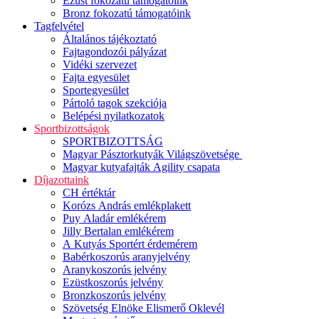
Ezüst fokozatú támogatóink
Bronz fokozatú támogatóink
Tagfelvétel
Általános tájékoztató
Fajtagondozói pályázat
Vidéki szervezet
Fajta egyesület
Sportegyesület
Pártoló tagok szekciója
Belépési nyilatkozatok
Sportbizottságok
SPORTBIZOTTSÁG
Magyar Pásztorkutyák Világszövetsége
Magyar kutyafajták Agility csapata
Díjazottaink
CH értéktár
Korózs András emlékplakett
Puy Aladár emlékérem
Jilly Bertalan emlékérem
A Kutyás Sportért érdemérem
Babérkoszorús aranyjelvény
Aranykoszorús jelvény
Ezüstkoszorús jelvény
Bronzkoszorús jelvény
Szövetség Elnöke Elismerő Oklevél