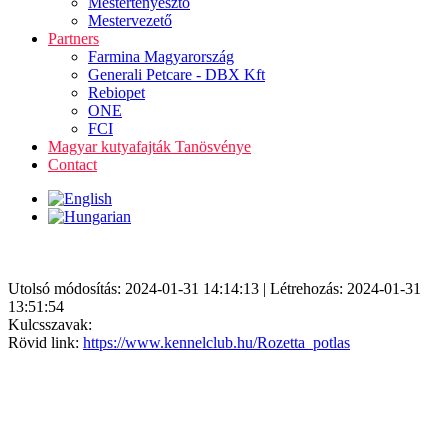
Mestertenyésztő
Mestervezető
Partners
Farmina Magyarország
Generali Petcare - DBX Kft
Rebiopet
ONE
FCI
Magyar kutyafajták Tanösvénye
Contact
Utolsó módosítás: 2024-01-31 14:14:13 | Létrehozás: 2024-01-31
13:51:54
Kulcsszavak:
Rövid link:
https://www.kennelclub.hu/Rozetta_potlas