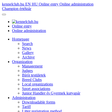
kennelclub.hu
EN
HU
Online entry
Online administration
Champion értéktár
Online entry
Online administration
Homepage
Search
News
Gallery
Archive
Organization
Management
Judges
Bírói testületek
Breed Clubs
Local organizations
Sport associations
Junior Handler és Gyermek kutyapár
Administration
Downloadable forms
Tariff
Litter registration method