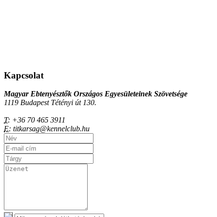
Kapcsolat
Magyar Ebtenyésztők Országos Egyesületeinek Szövetsége
1119 Budapest Tétényi út 130.
T:
+36 70 465 3911
E:
titkarsag@kennelclub.hu