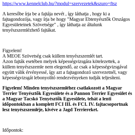
https://www.kennelclub.hu/?modul=szervezetek&szuro=ftsz
A keresőbe írja be a fajtája nevét , így láthatja , hogy ki a
fajtagondozója, vagy írja be hogy "Magyar Ebtenyésztők Országos
Egyesületeinek Szövetsége" , így láthatja az általunk
tenyészszemlézhető fajtákat.
Figyelem!
A MEOE Szövetség csak küllem tenyészszemlét tart.
Azon fajták esetében melyek képességvizsgára kötelezettek, a
küllem tenyészszemle nem elegendő, az csak a képességvizsgával
együtt válik érvényessé, így azt a fajtagondozó szervezetnél, vagy
képességvizsgát lebonyolító rendezvényeken tudják teljesíteni.
Figyelem! Minden tenyészszemléhez csatlakozott a Magyar
Terrier Tenyésztők Egyesülete és a Pannon Terrier Egyesület és
a Magyar Tacskó Tenyésztők Egyesülete, tehát a lenti
időpontokban a komplett FCI III. és FCI. IV. fajtacsoportnak
lesz tenyészszemléje, kivéve a Jagd Terriereket.
Időpontok: