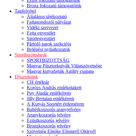
Ezüst fokozatú támogatóink
Bronz fokozatú támogatóink
Tagfelvétel
Általános tájékoztató
Fajtagondozói pályázat
Vidéki szervezet
Fajta egyesület
Sportegyesület
Pártoló tagok szekciója
Belépési nyilatkozatok
Sportbizottságok
SPORTBIZOTTSÁG
Magyar Pásztorkutyák Világszövetsége
Magyar kutyafajták Agility csapata
Díjazottaink
CH értéktár
Korózs András emlékplakett
Puy Aladár emlékérem
Jilly Bertalan emlékérem
A Kutyás Sportért érdemérem
Babérkoszorús aranyjelvény
Aranykoszorús jelvény
Ezüstkoszorús jelvény
Bronzkoszorús jelvény
Szövetség Elnöke Elismerő Oklevél