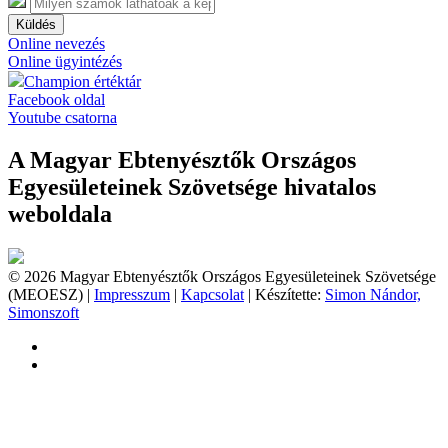
Küldés
Online nevezés
Online ügyintézés
Champion értéktár
Facebook oldal
Youtube csatorna
A Magyar Ebtenyésztők Országos
Egyesületeinek Szövetsége hivatalos
weboldala
© 2026 Magyar Ebtenyésztők Országos Egyesületeinek Szövetsége
(MEOESZ) |
Impresszum
|
Kapcsolat
| Készítette:
Simon Nándor,
Simonszoft