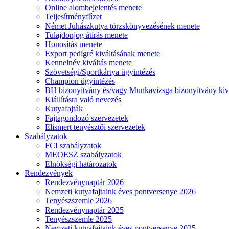
Online alombejelentés menete
Teljesítményfűzet
Német Juhászkutya törzskönyvezésének menete
Tulajdonjog átírás menete
Honosítás menete
Export pedigré kiváltásának menete
Kennelnév kiváltás menete
Szövetségi/Sportkártya ügyintézés
Champion ügyintézés
BH bizonyítvány és/vagy Munkavizsga bizonyítvány kiv
Kiállításra való nevezés
Kutyafajták
Fajtagondozó szervezetek
Elismert tenyésztői szervezetek
Szabályzatok
FCI szabályzatok
MEOESZ szabályzatok
Elnökségi határozatok
Rendezvények
Rendezvénynaptár 2026
Nemzeti kutyafajtaink éves pontversenye 2026
Tenyészszemle 2026
Rendezvénynaptár 2025
Tenyészszemle 2025
Nemzeti kutyafajtaink éves pontversenye 2025