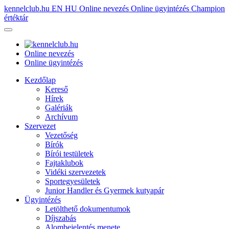
kennelclub.hu
EN
HU
Online nevezés
Online ügyintézés
Champion
értéktár
Online nevezés
Online ügyintézés
Kezdőlap
Kereső
Hírek
Galériák
Archívum
Szervezet
Vezetőség
Bírók
Bírói testületek
Fajtaklubok
Vidéki szervezetek
Sportegyesületek
Junior Handler és Gyermek kutyapár
Ügyintézés
Letölthető dokumentumok
Díjszabás
Alombejelentés menete