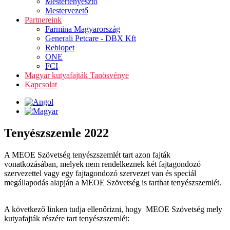
Mestertenyésztő
Mestervezető
Partnereink
Farmina Magyarország
Generali Petcare - DBX Kft
Rebiopet
ONE
FCI
Magyar kutyafajták Tanösvénye
Kapcsolat
Tenyészszemle 2022
A MEOE Szövetség tenyészszemlét tart azon fajták
vonatkozásában, melyek nem rendelkeznek két fajtagondozó
szervezettel vagy egy fajtagondozó szervezet van és speciál
megállapodás alapján a MEOE Szövetség is tarthat tenyészszemlét.
A következő linken tudja ellenőrizni, hogy MEOE Szövetség mely
kutyafajták részére tart tenyészszemlét: