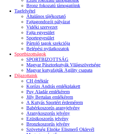
Ezüst fokozatú támogatóink
Bronz fokozatú támogatóink
Tagfelvétel
Általános tájékoztató
Fajtagondozói pályázat
Vidéki szervezet
Fajta egyesület
Sportegyesület
Pártoló tagok szekciója
Belépési nyilatkozatok
Sportbizottságok
SPORTBIZOTTSÁG
Magyar Pásztorkutyák Világszövetsége
Magyar kutyafajták Agility csapata
Díjazottaink
CH értéktár
Korózs András emlékplakett
Puy Aladár emlékérem
Jilly Bertalan emlékérem
A Kutyás Sportért érdemérem
Babérkoszorús aranyjelvény
Aranykoszorús jelvény
Ezüstkoszorús jelvény
Bronzkoszorús jelvény
Szövetség Elnöke Elismerő Oklevél