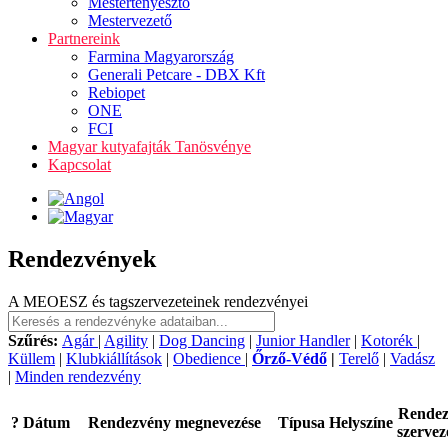
Mestertenyésztő
Mestervezető
Partnereink
Farmina Magyarország
Generali Petcare - DBX Kft
Rebiopet
ONE
FCI
Magyar kutyafajták Tanösvénye
Kapcsolat
Rendezvények
A MEOESZ és tagszervezeteinek rendezvényei
Szűrés:
Agár
|
Agility
|
Dog Dancing
|
Junior Handler
|
Kotorék
|
Küllem
|
Klubkiállítások
|
Obedience
|
Őrző-Védő
|
Terelő
|
Vadász
|
Minden rendezvény
Rende
?
Dátum
Rendezvény megnevezése
Típusa
Helyszíne
szervez