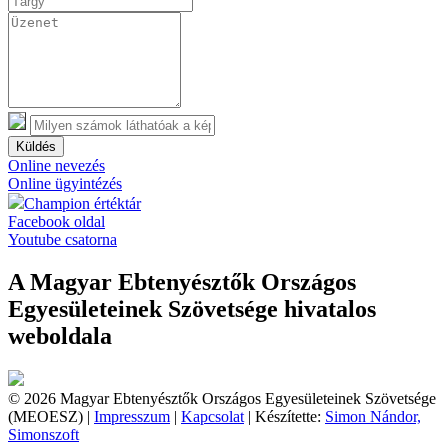
Küldés
Online nevezés
Online ügyintézés
Champion értéktár
Facebook oldal
Youtube csatorna
A Magyar Ebtenyésztők Országos
Egyesületeinek Szövetsége hivatalos
weboldala
© 2026 Magyar Ebtenyésztők Országos Egyesületeinek Szövetsége
(MEOESZ) |
Impresszum
|
Kapcsolat
| Készítette:
Simon Nándor,
Simonszoft