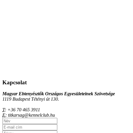
Kapcsolat
Magyar Ebtenyésztők Országos Egyesületeinek Szövetsége
1119 Budapest Tétényi út 130.
T:
+36 70 465 3911
E:
titkarsag@kennelclub.hu