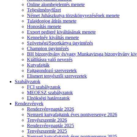
Online alombejelentés menete
Teljesítményfűzet
Német Juhászkutya törzskönyvezésének menete
Tulajdonjog átírás menete
Honosítás menete
Export pedigré kiváltásának menete
Kennelnév kiváltás menete
Szövetségi/Sportkártya ügyintézés
Champion ügyintézés
BH bizonyítvány és/vagy Munkavizsga bizonyítvány kiv
Kiállításra való nevezés
Kutyafajták
Fajtagondozó szervezetek
Elismert tenyésztői szervezetek
Szabályzatok
FCI szabályzatok
MEOESZ szabályzatok
Elnökségi határozatok
Rendezvények
Rendezvénynaptár 2026
Nemzeti kutyafajtaink éves pontversenye 2026
Tenyészszemle 2026
Rendezvénynaptár 2025
Tenyészszemle 2025
Nemzeti kutyafajtaink éves pontversenye 2025