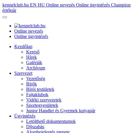
kennelclub.hu
EN
HU
Online nevezés
Online ügyintézés
Champion
értéktár
Online nevezés
Online ügyintézés
Kezdőlap
Kereső
Hírek
Galériák
Archívum
Szervezet
Vezetőség
Bírók
Bírói testületek
Fajtaklubok
Vidéki szervezetek
Sportegyesületek
Junior Handler és Gyermek kutyapár
Ügyintézés
Letölthető dokumentumok
Díjszabás
Alombejelentés menete