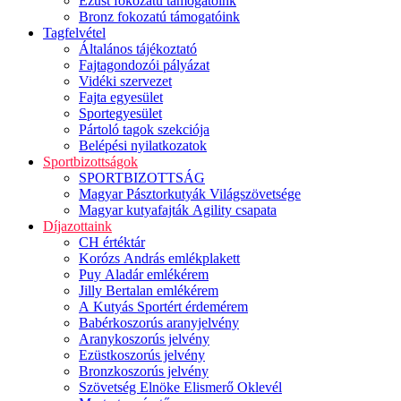
Ezüst fokozatú támogatóink
Bronz fokozatú támogatóink
Tagfelvétel
Általános tájékoztató
Fajtagondozói pályázat
Vidéki szervezet
Fajta egyesület
Sportegyesület
Pártoló tagok szekciója
Belépési nyilatkozatok
Sportbizottságok
SPORTBIZOTTSÁG
Magyar Pásztorkutyák Világszövetsége
Magyar kutyafajták Agility csapata
Díjazottaink
CH értéktár
Korózs András emlékplakett
Puy Aladár emlékérem
Jilly Bertalan emlékérem
A Kutyás Sportért érdemérem
Babérkoszorús aranyjelvény
Aranykoszorús jelvény
Ezüstkoszorús jelvény
Bronzkoszorús jelvény
Szövetség Elnöke Elismerő Oklevél