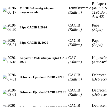
Budapest
2020-
Tenyészszemle
(MEOE Sz
MEOE Szövetség központi
06-17
(Küllem)
1194 Bp. 
tenyészszemle
A. u 42)
2020-
CACIB
Pápa
Pápa CACIB I. 2020
06-20
(Küllem)
(Pápa)
2020-
CACIB
Pápa
Pápa CACIB II. 2020
06-21
(Küllem)
(Pápa)
2020-
CAC
Kaposvár
Kaposvár Vadászkutya fajták CAC
07-18
(Küllem)
(Kaposvá
2020
2020-
CACIB
Debrecen
Debrecen Éjszakai CACIB 2020 I
07-31
(Küllem)
(Debrece
2020-
CACIB
Debrecen
Debrecen Éjszakai CACIB 2020 II
08-01
(Küllem)
(Debrece
2020-
CACIB
Debrecen