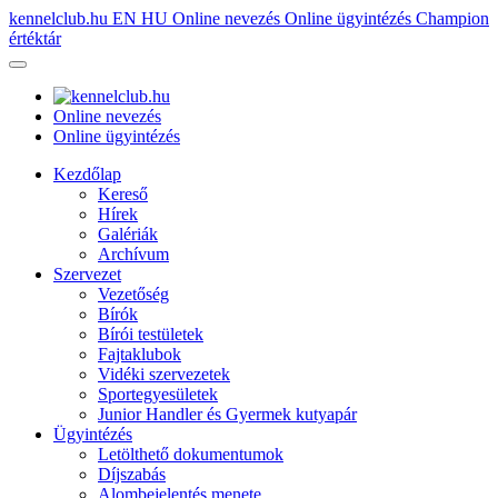
kennelclub.hu
EN
HU
Online nevezés
Online ügyintézés
Champion
értéktár
Online nevezés
Online ügyintézés
Kezdőlap
Kereső
Hírek
Galériák
Archívum
Szervezet
Vezetőség
Bírók
Bírói testületek
Fajtaklubok
Vidéki szervezetek
Sportegyesületek
Junior Handler és Gyermek kutyapár
Ügyintézés
Letölthető dokumentumok
Díjszabás
Alombejelentés menete