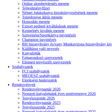
Online alombejelentés menete
Teljesítményfűzet
Német Juhászkutya törzskönyvezésének menete
Tulajdonjog átírás menete
Honosítás menete
Export pedigré kiváltásának menete
Kennelnév kiváltás menete
Szövetségi/Sportkártya ügyintézés
Champion ügyintézés
BH bizonyítvány és/vagy Munkavizsga bizonyítvány kiv
Kiállításra való nevezés
Kutyafajták
Fajtagondozó szervezetek
Elismert tenyésztői szervezetek
Szabályzatok
FCI szabályzatok
MEOESZ szabályzatok
Elnökségi határozatok
Rendezvények
Rendezvénynaptár 2026
Nemzeti kutyafajtaink éves pontversenye 2026
Tenyészszemle 2026
Rendezvénynaptár 2025
Tenyészszemle 2025
Nemzeti kutyafajtaink éves pontversenye 2025