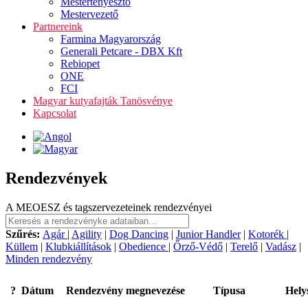
Mestertenyésztő
Mestervezető
Partnereink
Farmina Magyarország
Generali Petcare - DBX Kft
Rebiopet
ONE
FCI
Magyar kutyafajták Tanösvénye
Kapcsolat
Rendezvények
A MEOESZ és tagszervezeteinek rendezvényei
Szűrés:
Agár
|
Agility
|
Dog Dancing
|
Junior Handler
|
Kotorék
|
Küllem
|
Klubkiállítások
|
Obedience
|
Őrző-Védő
|
Terelő
|
Vadász
|
Minden rendezvény
?
Dátum
Rendezvény megnevezése
Típusa
Hely