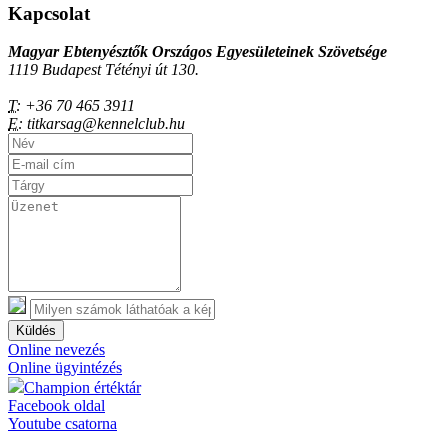
Kapcsolat
Magyar Ebtenyésztők Országos Egyesületeinek Szövetsége
1119 Budapest Tétényi út 130.
T:
+36 70 465 3911
E:
titkarsag@kennelclub.hu
Küldés
Online nevezés
Online ügyintézés
Champion értéktár
Facebook oldal
Youtube csatorna