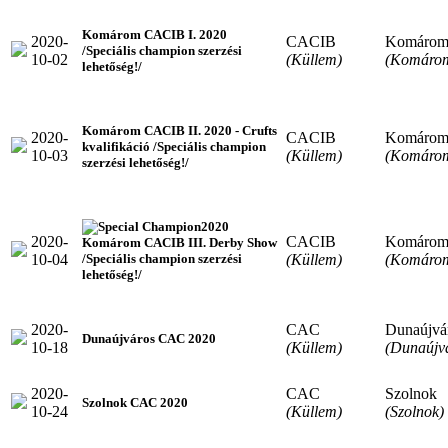
Komárom CACIB I. 2020
2020-
CACIB
Komáro
/Speciális champion szerzési
10-02
(Küllem)
(Komáro
lehetőség!/
Komárom CACIB II. 2020 - Crufts
2020-
CACIB
Komáro
kvalifikáció /Speciális champion
10-03
(Küllem)
(Komáro
szerzési lehetőség!/
2020
2020-
CACIB
Komáro
Komárom CACIB III. Derby Show
10-04
(Küllem)
(Komáro
/Speciális champion szerzési
lehetőség!/
2020-
CAC
Dunaújvá
Dunaújváros CAC 2020
10-18
(Küllem)
(Dunaújv
2020-
CAC
Szolnok
Szolnok CAC 2020
10-24
(Küllem)
(Szolnok)