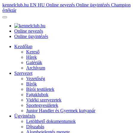
kennelclub.hu
EN
HU
Online nevezés
Online ügyintézés
Champion
értéktár
Online nevezés
Online ügyintézés
Kezdőlap
Kereső
Hírek
Galériák
Archívum
Szervezet
Vezetőség
Bírók
Bírói testületek
Fajtaklubok
Vidéki szervezetek
Sportegyesületek
Junior Handler és Gyermek kutyapár
Ügyintézés
Letölthető dokumentumok
Díjszabás
Alombejelentés menete