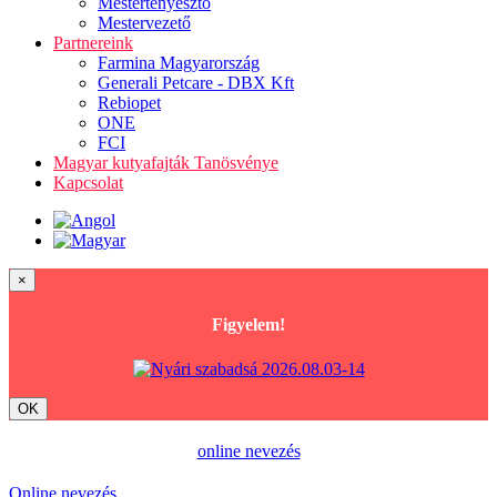
Mestertenyésztő
Mestervezető
Partnereink
Farmina Magyarország
Generali Petcare - DBX Kft
Rebiopet
ONE
FCI
Magyar kutyafajták Tanösvénye
Kapcsolat
×
Figyelem!
OK
online nevezés
Online nevezés