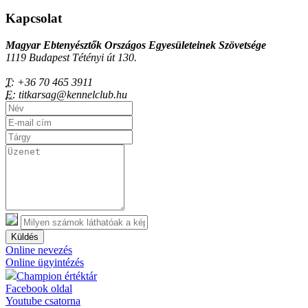
Kapcsolat
Magyar Ebtenyésztők Országos Egyesületeinek Szövetsége
1119 Budapest Tétényi út 130.
T:
+36 70 465 3911
E:
titkarsag@kennelclub.hu
Küldés
Online nevezés
Online ügyintézés
Champion értéktár
Facebook oldal
Youtube csatorna