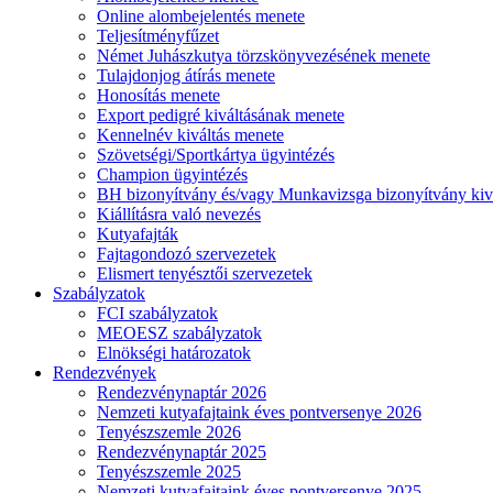
Online alombejelentés menete
Teljesítményfűzet
Német Juhászkutya törzskönyvezésének menete
Tulajdonjog átírás menete
Honosítás menete
Export pedigré kiváltásának menete
Kennelnév kiváltás menete
Szövetségi/Sportkártya ügyintézés
Champion ügyintézés
BH bizonyítvány és/vagy Munkavizsga bizonyítvány kiv
Kiállításra való nevezés
Kutyafajták
Fajtagondozó szervezetek
Elismert tenyésztői szervezetek
Szabályzatok
FCI szabályzatok
MEOESZ szabályzatok
Elnökségi határozatok
Rendezvények
Rendezvénynaptár 2026
Nemzeti kutyafajtaink éves pontversenye 2026
Tenyészszemle 2026
Rendezvénynaptár 2025
Tenyészszemle 2025
Nemzeti kutyafajtaink éves pontversenye 2025