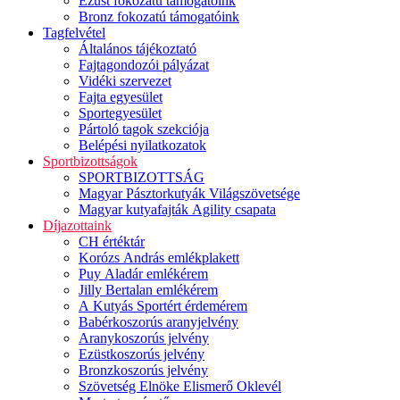
Ezüst fokozatú támogatóink
Bronz fokozatú támogatóink
Tagfelvétel
Általános tájékoztató
Fajtagondozói pályázat
Vidéki szervezet
Fajta egyesület
Sportegyesület
Pártoló tagok szekciója
Belépési nyilatkozatok
Sportbizottságok
SPORTBIZOTTSÁG
Magyar Pásztorkutyák Világszövetsége
Magyar kutyafajták Agility csapata
Díjazottaink
CH értéktár
Korózs András emlékplakett
Puy Aladár emlékérem
Jilly Bertalan emlékérem
A Kutyás Sportért érdemérem
Babérkoszorús aranyjelvény
Aranykoszorús jelvény
Ezüstkoszorús jelvény
Bronzkoszorús jelvény
Szövetség Elnöke Elismerő Oklevél