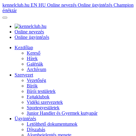
kennelclub.hu
EN
HU
Online nevezés
Online ügyintézés
Champion
értéktár
Online nevezés
Online ügyintézés
Kezdőlap
Kereső
Hírek
Galériák
Archívum
Szervezet
Vezetőség
Bírók
Bírói testületek
Fajtaklubok
Vidéki szervezetek
Sportegyesületek
Junior Handler és Gyermek kutyapár
Ügyintézés
Letölthető dokumentumok
Díjszabás
Alombejelentés menete