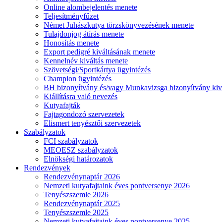
Online alombejelentés menete
Teljesítményfűzet
Német Juhászkutya törzskönyvezésének menete
Tulajdonjog átírás menete
Honosítás menete
Export pedigré kiváltásának menete
Kennelnév kiváltás menete
Szövetségi/Sportkártya ügyintézés
Champion ügyintézés
BH bizonyítvány és/vagy Munkavizsga bizonyítvány kiv
Kiállításra való nevezés
Kutyafajták
Fajtagondozó szervezetek
Elismert tenyésztői szervezetek
Szabályzatok
FCI szabályzatok
MEOESZ szabályzatok
Elnökségi határozatok
Rendezvények
Rendezvénynaptár 2026
Nemzeti kutyafajtaink éves pontversenye 2026
Tenyészszemle 2026
Rendezvénynaptár 2025
Tenyészszemle 2025
Nemzeti kutyafajtaink éves pontversenye 2025