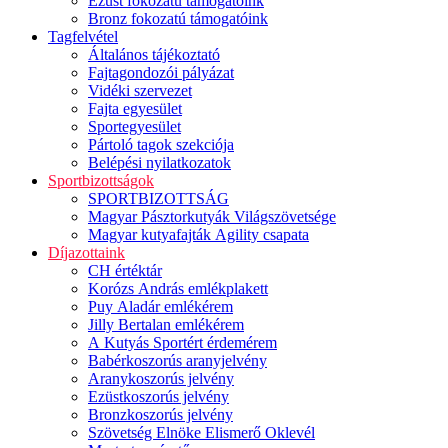
Ezüst fokozatú támogatóink
Bronz fokozatú támogatóink
Tagfelvétel
Általános tájékoztató
Fajtagondozói pályázat
Vidéki szervezet
Fajta egyesület
Sportegyesület
Pártoló tagok szekciója
Belépési nyilatkozatok
Sportbizottságok
SPORTBIZOTTSÁG
Magyar Pásztorkutyák Világszövetsége
Magyar kutyafajták Agility csapata
Díjazottaink
CH értéktár
Korózs András emlékplakett
Puy Aladár emlékérem
Jilly Bertalan emlékérem
A Kutyás Sportért érdemérem
Babérkoszorús aranyjelvény
Aranykoszorús jelvény
Ezüstkoszorús jelvény
Bronzkoszorús jelvény
Szövetség Elnöke Elismerő Oklevél