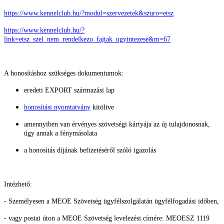
https://www.kennelclub.hu/?modul=szervezetek&szuro=etsz
https://www.kennelclub.hu/?
link=etsz_szel_nem_rendelkezo_fajtak_ugyintezese&m=67
A honosításhoz szükséges dokumentumok:
eredeti EXPORT származási lap
honosítási nyomtatvány
kitöltve
amennyiben van érvényes szövetségi kártyája az új tulajdonosnak,
úgy annak a fénymásolata
a honosítás díjának befizetéséről szóló igazolás
Intézhető:
- Személyesen a MEOE Szövetség ügyfélszolgálatán ügyfélfogadási időben,
- vagy postai úton a MEOE Szövetség levelezési címére: MEOESZ 1119