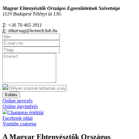
Magyar Ebtenyésztők Országos Egyesületeinek Szövetsége
1119 Budapest Tétényi út 130.
T:
+36 70 465 3911
E:
titkarsag@kennelclub.hu
Küldés
Online nevezés
Online ügyintézés
Champion értéktár
Facebook oldal
Youtube csatorna
A Magyar Ebtenyésztők Országos