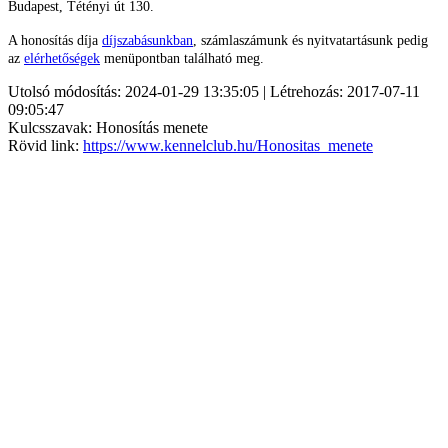
Budapest, Tétényi út 130.
A honosítás díja
díjszabásunkban
, számlaszámunk és nyitvatartásunk pedig
az
elérhetőségek
menüpontban található meg.
Utolsó módosítás: 2024-01-29 13:35:05 | Létrehozás: 2017-07-11
09:05:47
Kulcsszavak: Honosítás menete
Rövid link:
https://www.kennelclub.hu/Honositas_menete