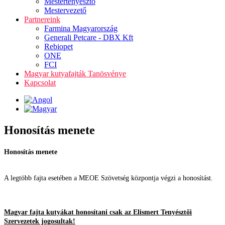
Mestertenyésztő
Mestervezető
Partnereink
Farmina Magyarország
Generali Petcare - DBX Kft
Rebiopet
ONE
FCI
Magyar kutyafajták Tanösvénye
Kapcsolat
Honosítás menete
Honosítás menete
A legtöbb fajta esetében a MEOE Szövetség központja végzi a honosítást.
Magyar fajta kutyákat honosítani csak az Elismert Tenyésztői
Szervezetek jogosultak!