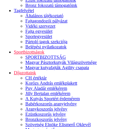
Ezüst fokozatú támogatóink
Bronz fokozatú támogatóink
Tagfelvétel
Általános tájékoztató
Fajtagondozói pályázat
Vidéki szervezet
Fajta egyesület
Sportegyesület
Pártoló tagok szekciója
Belépési nyilatkozatok
Sportbizottságok
SPORTBIZOTTSÁG
Magyar Pásztorkutyák Világszövetsége
Magyar kutyafajták Agility csapata
Díjazottaink
CH értéktár
Korózs András emlékplakett
Puy Aladár emlékérem
Jilly Bertalan emlékérem
A Kutyás Sportért érdemérem
Babérkoszorús aranyjelvény
Aranykoszorús jelvény
Ezüstkoszorús jelvény
Bronzkoszorús jelvény
Szövetség Elnöke Elismerő Oklevél