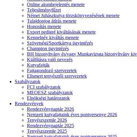
Online alombejelentés menete
Teljesítményfűzet
Német Juhászkutya törzskönyvezésének menete
Tulajdonjog átírás menete
Honosítás menete
Export pedigré kiváltásának menete
Kennelnév kiváltás menete
Szövetségi/Sportkártya ügyintézés
Champion ügyintézés
BH bizonyítvány és/vagy Munkavizsga bizonyítvány kiv
Kiállításra való nevezés
Kutyafajták
Fajtagondozó szervezetek
Elismert tenyésztői szervezetek
Szabályzatok
FCI szabályzatok
MEOESZ szabályzatok
Elnökségi határozatok
Rendezvények
Rendezvénynaptár 2026
Nemzeti kutyafajtaink éves pontversenye 2026
Tenyészszemle 2026
Rendezvénynaptár 2025
Tenyészszemle 2025
Nemzeti kutyafajtaink éves pontversenye 2025