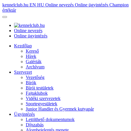
kennelclub.hu
EN
HU
Online nevezés
Online ügyintézés
Champion
értéktár
Online nevezés
Online ügyintézés
Kezdőlap
Kereső
Hírek
Galériák
Archívum
Szervezet
Vezetőség
Bírók
Bírói testületek
Fajtaklubok
Vidéki szervezetek
Sportegyesületek
Junior Handler és Gyermek kutyapár
Ügyintézés
Letölthető dokumentumok
Díjszabás
Alombejelentés menete