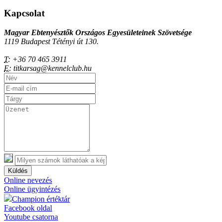
Kapcsolat
Magyar Ebtenyésztők Országos Egyesületeinek Szövetsége
1119 Budapest Tétényi út 130.
T:
+36 70 465 3911
E:
titkarsag@kennelclub.hu
Küldés
Online nevezés
Online ügyintézés
Champion értéktár
Facebook oldal
Youtube csatorna