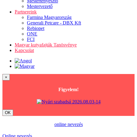
Mestertenyésztő
Mestervezető
Partnereink
Farmina Magyarország
Generali Petcare - DBX Kft
Rebiopet
ONE
FCI
Magyar kutyafajták Tanösvénye
Kapcsolat
×
Figyelem!
OK
online nevezés
Online nevezés