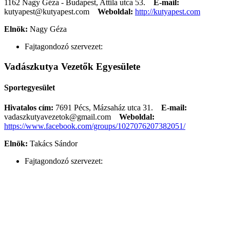
1162 Nagy Géza - Budapest, Attila utca 53.
E-mail:
kutyapest@kutyapest.com
Weboldal:
http://kutyapest.com
Elnök:
Nagy Géza
Fajtagondozó szervezet:
Vadászkutya Vezetők Egyesülete
Sportegyesület
Hivatalos cím:
7691 Pécs, Mázsaház utca 31.
E-mail:
vadaszkutyavezetok@gmail.com
Weboldal:
https://www.facebook.com/groups/1027076207382051/
Elnök:
Takács Sándor
Fajtagondozó szervezet: