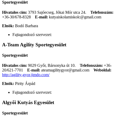
Sportegyesület
Hivatalos cím:
3793 Sajóecseg, Jókai Mór utca 24.
Telefonszám:
+36-30/678-8328
E-mail:
kutyaiskolamiskolc@gmail.com
Elnök:
Bodó Barbara
Fajtagondozó szervezet:
A-Team Agility Sportegyesület
Sportegyesület
Hivatalos cím:
9029 Győr, Bársonyka út 10.
Telefonszám:
+36-
20/621-7701
E-mail:
ateamagilitygyor@gmail.com
Weboldal:
http://agility-gyor.jimdo.com/
Elnök:
Pirity Árpád
Fajtagondozó szervezet:
Algyői Kutyás Egyesület
Sportegyesület