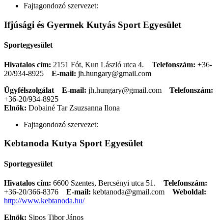
Fajtagondozó szervezet:
Ifjúsági és Gyermek Kutyás Sport Egyesület
Sportegyesület
Hivatalos cím:
2151 Fót, Kun László utca 4.
Telefonszám:
+36-
20/934-8925
E-mail:
jh.hungary@gmail.com
Ügyfélszolgálat
E-mail:
jh.hungary@gmail.com
Telefonszám:
+36-20/934-8925
Elnök:
Dobainé Tar Zsuzsanna Ilona
Fajtagondozó szervezet:
Kebtanoda Kutya Sport Egyesület
Sportegyesület
Hivatalos cím:
6600 Szentes, Bercsényi utca 51.
Telefonszám:
+36-20/366-8376
E-mail:
kebtanoda@gmail.com
Weboldal:
http://www.kebtanoda.hu/
Elnök:
Sipos Tibor János