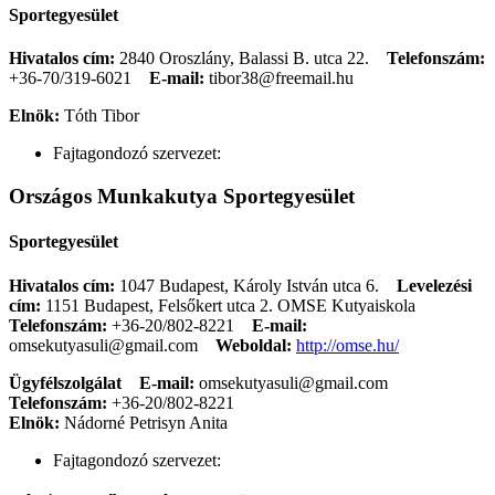
Sportegyesület
Hivatalos cím:
2840 Oroszlány, Balassi B. utca 22.
Telefonszám:
+36-70/319-6021
E-mail:
tibor38@freemail.hu
Elnök:
Tóth Tibor
Fajtagondozó szervezet:
Országos Munkakutya Sportegyesület
Sportegyesület
Hivatalos cím:
1047 Budapest, Károly István utca 6.
Levelezési
cím:
1151 Budapest, Felsőkert utca 2. OMSE Kutyaiskola
Telefonszám:
+36-20/802-8221
E-mail:
omsekutyasuli@gmail.com
Weboldal:
http://omse.hu/
Ügyfélszolgálat
E-mail:
omsekutyasuli@gmail.com
Telefonszám:
+36-20/802-8221
Elnök:
Nádorné Petrisyn Anita
Fajtagondozó szervezet: