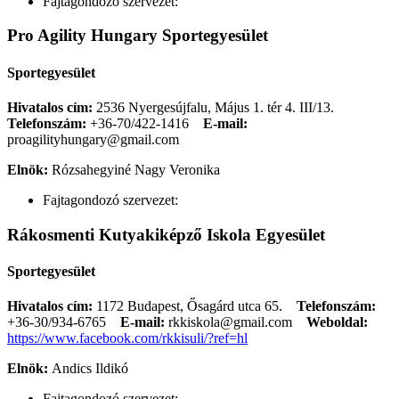
Fajtagondozó szervezet:
Pro Agility Hungary Sportegyesület
Sportegyesület
Hivatalos cím:
2536 Nyergesújfalu, Május 1. tér 4. III/13.
Telefonszám:
+36-70/422-1416
E-mail:
proagilityhungary@gmail.com
Elnök:
Rózsahegyiné Nagy Veronika
Fajtagondozó szervezet:
Rákosmenti Kutyakiképző Iskola Egyesület
Sportegyesület
Hivatalos cím:
1172 Budapest, Ősagárd utca 65.
Telefonszám:
+36-30/934-6765
E-mail:
rkkiskola@gmail.com
Weboldal:
https://www.facebook.com/rkkisuli/?ref=hl
Elnök:
Andics Ildikó
Fajtagondozó szervezet: