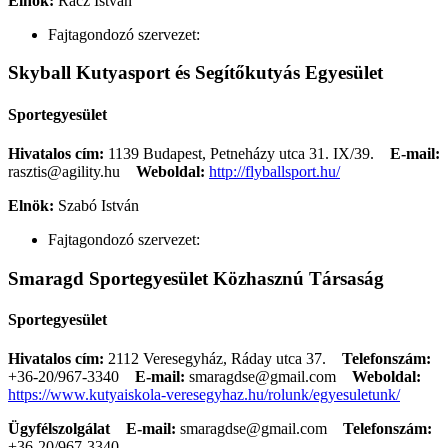
Elnök:
Rácz István
Fajtagondozó szervezet:
Skyball Kutyasport és Segítőkutyás Egyesület
Sportegyesület
Hivatalos cím:
1139 Budapest, Petneházy utca 31. IX/39.
E-mail:
rasztis@agility.hu
Weboldal:
http://flyballsport.hu/
Elnök:
Szabó István
Fajtagondozó szervezet:
Smaragd Sportegyesület Közhasznú Társaság
Sportegyesület
Hivatalos cím:
2112 Veresegyház, Ráday utca 37.
Telefonszám:
+36-20/967-3340
E-mail:
smaragdse@gmail.com
Weboldal:
https://www.kutyaiskola-veresegyhaz.hu/rolunk/egyesuletunk/
Ügyfélszolgálat
E-mail:
smaragdse@gmail.com
Telefonszám:
+36-20/967-3340