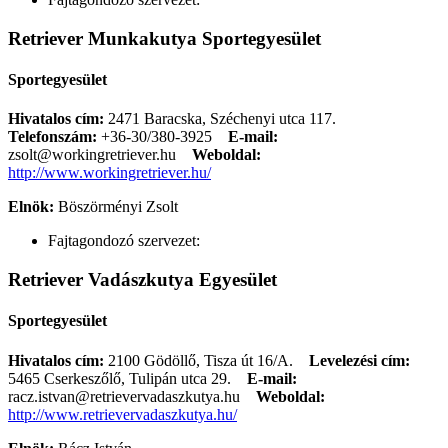
Retriever Munkakutya Sportegyesület
Sportegyesület
Hivatalos cím:
2471 Baracska, Széchenyi utca 117.
Telefonszám:
+36-30/380-3925
E-mail:
zsolt@workingretriever.hu
Weboldal:
http://www.workingretriever.hu/
Elnök:
Böszörményi Zsolt
Fajtagondozó szervezet:
Retriever Vadászkutya Egyesület
Sportegyesület
Hivatalos cím:
2100 Gödöllő, Tisza út 16/A.
Levelezési cím:
5465 Cserkeszőlő, Tulipán utca 29.
E-mail:
racz.istvan@retrievervadaszkutya.hu
Weboldal:
http://www.retrievervadaszkutya.hu/