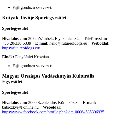
Fajtagondozó szervezet:
Kutyák Jövője Sportegyesület
Sportegyesület
Hivatalos cím:
2072 Zsámbék, Etyeki utca 34.
Telefonszám:
+36-20/330-5339
E-mail:
hello@futureofdogs.eu
Weboldal:
https://futureofdogs.eu/
Elnök:
Fenyőfalvi Krisztián
Fajtagondozó szervezet:
Magyar Országos Vadászkutyás Kulturális
Egyesület
Sportegyesület
Hivatalos cím:
2000 Szentendre, Körte köz 3.
E-mail:
babiczky@t-online.hu
Weboldal:
https://www.facebook.com/profile.php?id=100064585396935