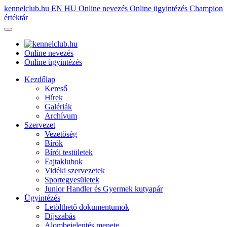
kennelclub.hu
EN
HU
Online nevezés
Online ügyintézés
Champion
értéktár
Online nevezés
Online ügyintézés
Kezdőlap
Kereső
Hírek
Galériák
Archívum
Szervezet
Vezetőség
Bírók
Bírói testületek
Fajtaklubok
Vidéki szervezetek
Sportegyesületek
Junior Handler és Gyermek kutyapár
Ügyintézés
Letölthető dokumentumok
Díjszabás
Alombejelentés menete