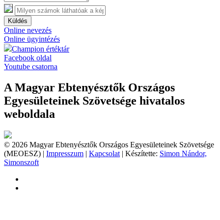
Küldés
Online nevezés
Online ügyintézés
Champion értéktár
Facebook oldal
Youtube csatorna
A Magyar Ebtenyésztők Országos
Egyesületeinek Szövetsége hivatalos
weboldala
© 2026 Magyar Ebtenyésztők Országos Egyesületeinek Szövetsége
(MEOESZ) |
Impresszum
|
Kapcsolat
| Készítette:
Simon Nándor,
Simonszoft