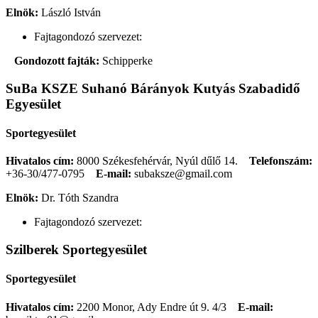
Elnök:
László István
Fajtagondozó szervezet:
Gondozott fajták:
Schipperke
SuBa KSZE Suhanó Bárányok Kutyás Szabadidő
Egyesület
Sportegyesület
Hivatalos cím:
8000 Székesfehérvár, Nyúl dűlő 14.
Telefonszám:
+36-30/477-0795
E-mail:
subaksze@gmail.com
Elnök:
Dr. Tóth Szandra
Fajtagondozó szervezet:
Szilberek Sportegyesület
Sportegyesület
Hivatalos cím:
2200 Monor, Ady Endre út 9. 4/3
E-mail: