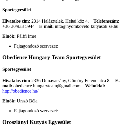
Sportegyesület
Hivatalos cím:
2314 Halásztelek, Heltai köz 4.
Telefonszám:
+36-30/933-5944
E-mail:
info@nyomkoveto-kutyasok-se.hu
Elnök:
Pálffi Imre
Fajtagondozó szervezet:
Obedience Hungary Team Sportegyesület
Sportegyesület
Hivatalos cím:
2336 Dunavarsány, Gömöry Ferenc utca 8.
E-
mail:
obedience.hungaryteam@gmail.com
Weboldal:
http://obedience.hu/
Elnök:
Urszó Béla
Fajtagondozó szervezet:
Oroszlányi Kutyás Egyesület