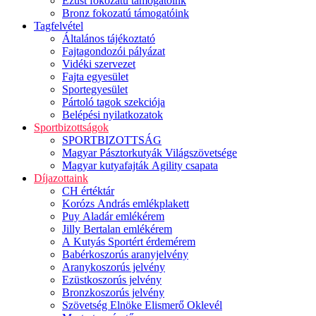
Ezüst fokozatú támogatóink
Bronz fokozatú támogatóink
Tagfelvétel
Általános tájékoztató
Fajtagondozói pályázat
Vidéki szervezet
Fajta egyesület
Sportegyesület
Pártoló tagok szekciója
Belépési nyilatkozatok
Sportbizottságok
SPORTBIZOTTSÁG
Magyar Pásztorkutyák Világszövetsége
Magyar kutyafajták Agility csapata
Díjazottaink
CH értéktár
Korózs András emlékplakett
Puy Aladár emlékérem
Jilly Bertalan emlékérem
A Kutyás Sportért érdemérem
Babérkoszorús aranyjelvény
Aranykoszorús jelvény
Ezüstkoszorús jelvény
Bronzkoszorús jelvény
Szövetség Elnöke Elismerő Oklevél