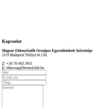
Kapcsolat
Magyar Ebtenyésztők Országos Egyesületeinek Szövetsége
1119 Budapest Tétényi út 130.
T:
+36 70 465 3911
E:
titkarsag@kennelclub.hu