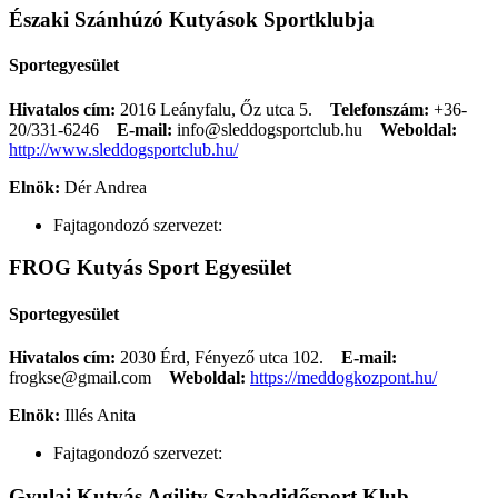
Északi Szánhúzó Kutyások Sportklubja
Sportegyesület
Hivatalos cím:
2016 Leányfalu, Őz utca 5.
Telefonszám:
+36-
20/331-6246
E-mail:
info@sleddogsportclub.hu
Weboldal:
http://www.sleddogsportclub.hu/
Elnök:
Dér Andrea
Fajtagondozó szervezet:
FROG Kutyás Sport Egyesület
Sportegyesület
Hivatalos cím:
2030 Érd, Fényező utca 102.
E-mail:
frogkse@gmail.com
Weboldal:
https://meddogkozpont.hu/
Elnök:
Illés Anita
Fajtagondozó szervezet:
Gyulai Kutyás Agility Szabadidősport Klub