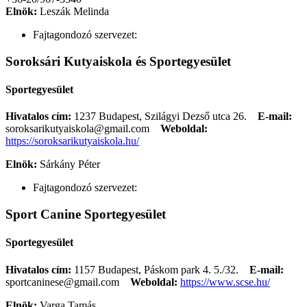
Elnök:
Leszák Melinda
Fajtagondozó szervezet:
Soroksári Kutyaiskola és Sportegyesület
Sportegyesület
Hivatalos cím:
1237 Budapest, Szilágyi Dezső utca 26.
E-mail:
soroksarikutyaiskola@gmail.com
Weboldal:
https://soroksarikutyaiskola.hu/
Elnök:
Sárkány Péter
Fajtagondozó szervezet:
Sport Canine Sportegyesület
Sportegyesület
Hivatalos cím:
1157 Budapest, Páskom park 4. 5./32.
E-mail:
sportcaninese@gmail.com
Weboldal:
https://www.scse.hu/
Elnök:
Varga Tamás