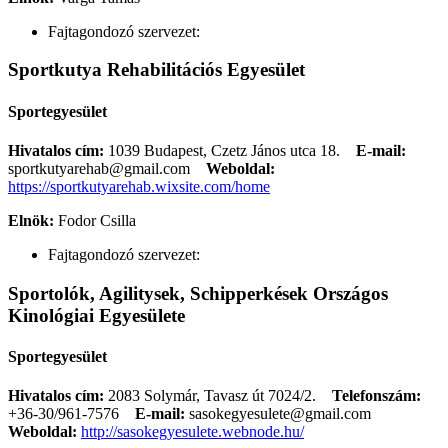
Fajtagondozó szervezet:
Sportkutya Rehabilitációs Egyesület
Sportegyesület
Hivatalos cím:
1039 Budapest, Czetz János utca 18.
E-mail:
sportkutyarehab@gmail.com
Weboldal:
https://sportkutyarehab.wixsite.com/home
Elnök:
Fodor Csilla
Fajtagondozó szervezet:
Sportolók, Agilitysek, Schipperkések Országos
Kinológiai Egyesülete
Sportegyesület
Hivatalos cím:
2083 Solymár, Tavasz út 7024/2.
Telefonszám:
+36-30/961-7576
E-mail:
sasokegyesulete@gmail.com
Weboldal:
http://sasokegyesulete.webnode.hu/