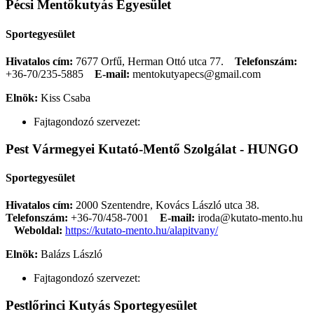
Pécsi Mentőkutyás Egyesület
Sportegyesület
Hivatalos cím:
7677 Orfű, Herman Ottó utca 77.
Telefonszám:
+36-70/235-5885
E-mail:
mentokutyapecs@gmail.com
Elnök:
Kiss Csaba
Fajtagondozó szervezet:
Pest Vármegyei Kutató-Mentő Szolgálat - HUNGO
Sportegyesület
Hivatalos cím:
2000 Szentendre, Kovács László utca 38.
Telefonszám:
+36-70/458-7001
E-mail:
iroda@kutato-mento.hu
Weboldal:
https://kutato-mento.hu/alapitvany/
Elnök:
Balázs László
Fajtagondozó szervezet:
Pestlőrinci Kutyás Sportegyesület