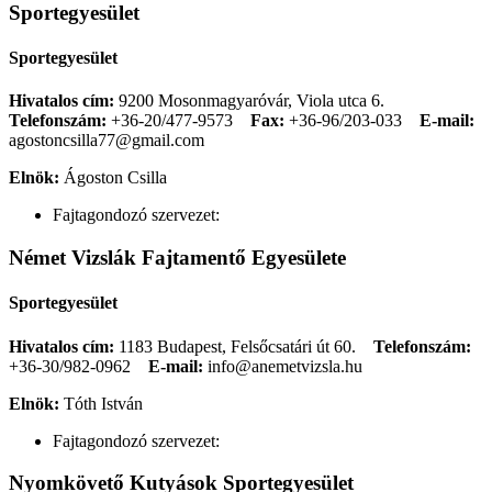
Sportegyesület
Sportegyesület
Hivatalos cím:
9200 Mosonmagyaróvár, Viola utca 6.
Telefonszám:
+36-20/477-9573
Fax:
+36-96/203-033
E-mail:
agostoncsilla77@gmail.com
Elnök:
Ágoston Csilla
Fajtagondozó szervezet:
Német Vizslák Fajtamentő Egyesülete
Sportegyesület
Hivatalos cím:
1183 Budapest, Felsőcsatári út 60.
Telefonszám:
+36-30/982-0962
E-mail:
info@anemetvizsla.hu
Elnök:
Tóth István
Fajtagondozó szervezet:
Nyomkövető Kutyások Sportegyesület