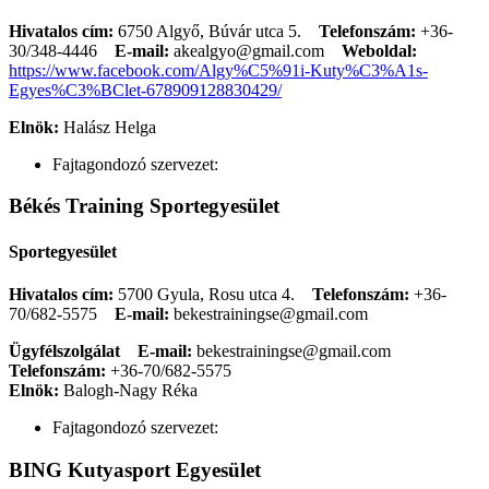
Hivatalos cím:
6750 Algyő, Búvár utca 5.
Telefonszám:
+36-
30/348-4446
E-mail:
akealgyo@gmail.com
Weboldal:
https://www.facebook.com/Algy%C5%91i-Kuty%C3%A1s-
Egyes%C3%BClet-678909128830429/
Elnök:
Halász Helga
Fajtagondozó szervezet:
Békés Training Sportegyesület
Sportegyesület
Hivatalos cím:
5700 Gyula, Rosu utca 4.
Telefonszám:
+36-
70/682-5575
E-mail:
bekestrainingse@gmail.com
Ügyfélszolgálat
E-mail:
bekestrainingse@gmail.com
Telefonszám:
+36-70/682-5575
Elnök:
Balogh-Nagy Réka
Fajtagondozó szervezet:
BING Kutyasport Egyesület