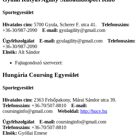
Sportegyesület
Hivatalos cím:
5700 Gyula, Scherer F. utca 41.
Telefonszám:
+36-30/987-2090
E-mail:
gyulagility@gmail.com
Ügyfélszolgálat
E-mail:
gyulagility@gmail.com
Telefonszám:
+36-30/987-2090
Elnök:
Alt Sándor
Fajtagondozó szervezet:
Hungária Coursing Egyesület
Sportegyesület
Hivatalos cím:
2363 Felsőpakony, Márai Sándor utca 39.
Telefonszám:
+36-70/507-8810
E-mail:
coursinginfo@gmail.com
Weboldal:
http://huce.hu
Ügyfélszolgálat
E-mail:
coursinginfo@gmail.com
Telefonszám:
+36-70/507-8810
Elnök:
Gyóllai Emese