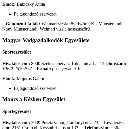
Elnök:
Babiczky Attila
Fajtagondozó szervezet:
Gondozott fajták:
Weimari vizsla rövidszőrű, Kis Münsterlandi,
Nagy Münsterlandi, Weimari vizsla hosszúszőrű
Magyar Vadgazdálkodók Egyesülete
Sportegyesület
Hivatalos cím:
8000 Székesfehérvár, Tolnai utca 1.
Telefonszám:
+36-22/510-537
E-mail:
posta@vadex.hu
Elnök:
Majoros Gábor
Fajtagondozó szervezet:
Mancs a Kézben Egyesület
Sportegyesület
Hivatalos cím:
2039 Pusztazámor, Gárdonyi utca 23.
Levelezési
cím:
2161 Csomád, Kossuth Lajos út 133.
Telefonszám:
+36-