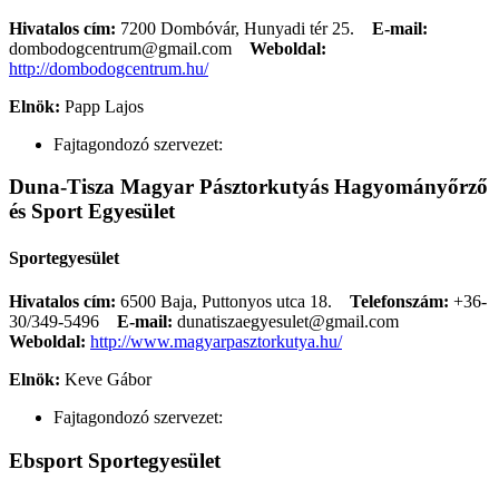
Hivatalos cím:
7200 Dombóvár, Hunyadi tér 25.
E-mail:
dombodogcentrum@gmail.com
Weboldal:
http://dombodogcentrum.hu/
Elnök:
Papp Lajos
Fajtagondozó szervezet:
Duna-Tisza Magyar Pásztorkutyás Hagyományőrző
és Sport Egyesület
Sportegyesület
Hivatalos cím:
6500 Baja, Puttonyos utca 18.
Telefonszám:
+36-
30/349-5496
E-mail:
dunatiszaegyesulet@gmail.com
Weboldal:
http://www.magyarpasztorkutya.hu/
Elnök:
Keve Gábor
Fajtagondozó szervezet:
Ebsport Sportegyesület