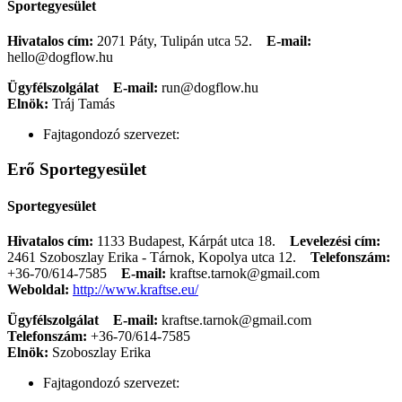
Sportegyesület
Hivatalos cím:
2071 Páty, Tulipán utca 52.
E-mail:
hello@dogflow.hu
Ügyfélszolgálat
E-mail:
run@dogflow.hu
Elnök:
Tráj Tamás
Fajtagondozó szervezet:
Erő Sportegyesület
Sportegyesület
Hivatalos cím:
1133 Budapest, Kárpát utca 18.
Levelezési cím:
2461 Szoboszlay Erika - Tárnok, Kopolya utca 12.
Telefonszám:
+36-70/614-7585
E-mail:
kraftse.tarnok@gmail.com
Weboldal:
http://www.kraftse.eu/
Ügyfélszolgálat
E-mail:
kraftse.tarnok@gmail.com
Telefonszám:
+36-70/614-7585
Elnök:
Szoboszlay Erika
Fajtagondozó szervezet: