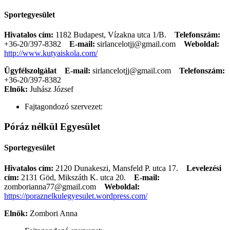
Sportegyesület
Hivatalos cím:
1182 Budapest, Vízakna utca 1/B.
Telefonszám:
+36-20/397-8382
E-mail:
sirlancelotjj@gmail.com
Weboldal:
http://www.kutyaiskola.com/
Ügyfélszolgálat
E-mail:
sirlancelotjj@gmail.com
Telefonszám:
+36-20/397-8382
Elnök:
Juhász József
Fajtagondozó szervezet:
Póráz nélkül Egyesület
Sportegyesület
Hivatalos cím:
2120 Dunakeszi, Mansfeld P. utca 17.
Levelezési
cím:
2131 Göd, Mikszáth K. utca 20.
E-mail:
zomborianna77@gmail.com
Weboldal:
https://poraznelkulegyesulet.wordpress.com/
Elnök:
Zombori Anna