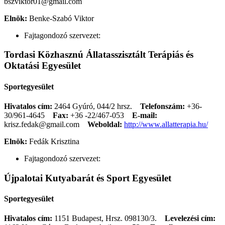
bszviktor01@gmail.com
Elnök:
Benke-Szabó Viktor
Fajtagondozó szervezet:
Tordasi Közhasznú Állatasszisztált Terápiás és
Oktatási Egyesület
Sportegyesület
Hivatalos cím:
2464 Gyúró, 044/2 hrsz.
Telefonszám:
+36-
30/961-4645
Fax:
+36 -22/467-053
E-mail:
krisz.fedak@gmail.com
Weboldal:
http://www.allatterapia.hu/
Elnök:
Fedák Krisztina
Fajtagondozó szervezet:
Újpalotai Kutyabarát és Sport Egyesület
Sportegyesület
Hivatalos cím:
1151 Budapest, Hrsz. 098130/3.
Levelezési cím: