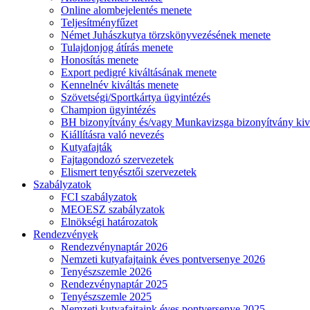
Online alombejelentés menete
Teljesítményfűzet
Német Juhászkutya törzskönyvezésének menete
Tulajdonjog átírás menete
Honosítás menete
Export pedigré kiváltásának menete
Kennelnév kiváltás menete
Szövetségi/Sportkártya ügyintézés
Champion ügyintézés
BH bizonyítvány és/vagy Munkavizsga bizonyítvány kiv
Kiállításra való nevezés
Kutyafajták
Fajtagondozó szervezetek
Elismert tenyésztői szervezetek
Szabályzatok
FCI szabályzatok
MEOESZ szabályzatok
Elnökségi határozatok
Rendezvények
Rendezvénynaptár 2026
Nemzeti kutyafajtaink éves pontversenye 2026
Tenyészszemle 2026
Rendezvénynaptár 2025
Tenyészszemle 2025
Nemzeti kutyafajtaink éves pontversenye 2025