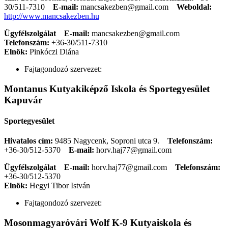
30/511-7310
E-mail:
mancsakezben@gmail.com
Weboldal:
http://www.mancsakezben.hu
Ügyfélszolgálat
E-mail:
mancsakezben@gmail.com
Telefonszám:
+36-30/511-7310
Elnök:
Pinkóczi Diána
Fajtagondozó szervezet:
Montanus Kutyakiképző Iskola és Sportegyesület
Kapuvár
Sportegyesület
Hivatalos cím:
9485 Nagycenk, Soproni utca 9.
Telefonszám:
+36-30/512-5370
E-mail:
horv.haj77@gmail.com
Ügyfélszolgálat
E-mail:
horv.haj77@gmail.com
Telefonszám:
+36-30/512-5370
Elnök:
Hegyi Tibor István
Fajtagondozó szervezet:
Mosonmagyaróvári Wolf K-9 Kutyaiskola és