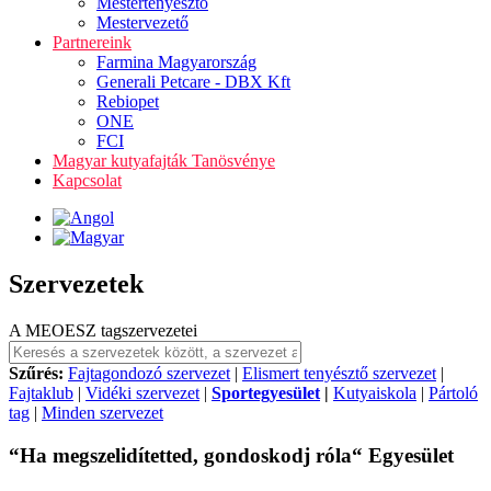
Mestertenyésztő
Mestervezető
Partnereink
Farmina Magyarország
Generali Petcare - DBX Kft
Rebiopet
ONE
FCI
Magyar kutyafajták Tanösvénye
Kapcsolat
Szervezetek
A MEOESZ tagszervezetei
Szűrés:
Fajtagondozó szervezet
|
Elismert tenyésztő szervezet
|
Fajtaklub
|
Vidéki szervezet
|
Sportegyesület
|
Kutyaiskola
|
Pártoló
tag
|
Minden szervezet
“Ha megszelidítetted, gondoskodj róla“ Egyesület