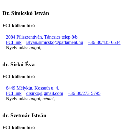
Dr. Simicskó István
FCI küllem bíró
2084 Pilisszentiván, Táncsics telep 8/b
FCI link
istvan.simicsko@parlament.hu
+36-30/435-6534
Nyelvtudás:
angol
,
dr. Sirkó Éva
FCI küllem bíró
6449 Mélykút, Kossuth u. 4.
FCI link
drsirko@gmail.com
+36-30/273-5795
Nyelvtudás:
angol
,
német
,
dr. Szetmár István
FCI küllem bíró