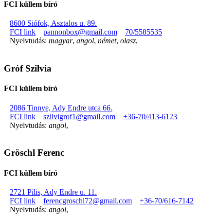
FCI küllem bíró
8600 Siófok, Asztalos u. 89.
FCI link
pannonbox@gmail.com
70/5585535
Nyelvtudás:
magyar
,
angol
,
német
,
olasz
,
Gróf Szilvia
FCI küllem bíró
2086 Tinnye, Ady Endre utca 66.
FCI link
szilvigrof1@gmail.com
+36-70/413-6123
Nyelvtudás:
angol
,
Gröschl Ferenc
FCI küllem bíró
2721 Pilis, Ady Endre u. 11.
FCI link
ferencgroschl72@gmail.com
+36-70/616-7142
Nyelvtudás:
angol
,