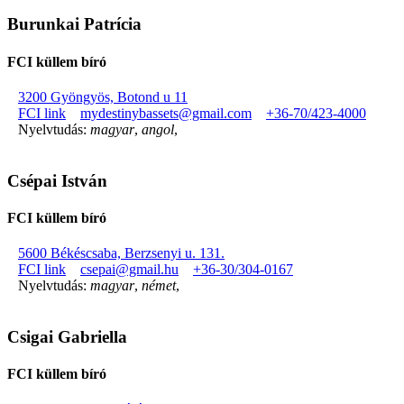
Burunkai Patrícia
FCI küllem bíró
3200 Gyöngyös, Botond u 11
FCI link
mydestinybassets@gmail.com
+36-70/423-4000
Nyelvtudás:
magyar
,
angol
,
Csépai István
FCI küllem bíró
5600 Békéscsaba, Berzsenyi u. 131.
FCI link
csepai@gmail.hu
+36-30/304-0167
Nyelvtudás:
magyar
,
német
,
Csigai Gabriella
FCI küllem bíró