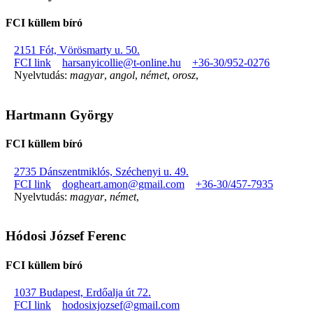
FCI küllem bíró
2151 Fót, Vörösmarty u. 50.
FCI link
harsanyicollie@t-online.hu
+36-30/952-0276
Nyelvtudás:
magyar
,
angol
,
német
,
orosz
,
Hartmann György
FCI küllem bíró
2735 Dánszentmiklós, Széchenyi u. 49.
FCI link
dogheart.amon@gmail.com
+36-30/457-7935
Nyelvtudás:
magyar
,
német
,
Hódosi József Ferenc
FCI küllem bíró
1037 Budapest, Erdőalja út 72.
FCI link
hodosixjozsef@gmail.com