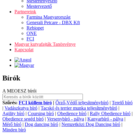
Mestertenyésztő
Mestervezető
Partnereink
Farmina Magyarország
Generali Petcare - DBX Kft
Rebiopet
ONE
FCI
Magyar kutyafajták Tanösvénye
Kapcsolat
Bírók
A MEOESZ bírói
Szűrés:
FCI küllem bíró
|
Őrző-Védő teljesítménybíró
|
Terelő bíró
|
Vadászkutya bíró
|
Tacskó és terrier munka teljesítménybíró
|
Agility bíró
|
Coursing bíró
|
Obedience bíró
|
Rally Obedience bíró
|
Obedience segéd bíró
|
Versenybíró - pálya
|
Kanyarbíró - pálya
|
Mérő bíró
|
Dog dancing bíró
|
Nemzetközi Dog Dancing bíró
|
Minden bíró