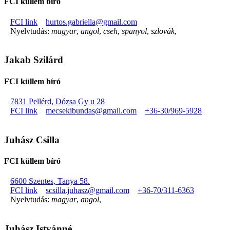
FCI küllem bíró
FCI link
hurtos.gabriella@gmail.com
Nyelvtudás:
magyar
,
angol
,
cseh
,
spanyol
,
szlovák
,
Jakab Szilárd
FCI küllem bíró
7831 Pellérd, Dózsa Gy u 28
FCI link
mecsekibundas@gmail.com
+36-30/969-5928
Juhász Csilla
FCI küllem bíró
6600 Szentes, Tanya 58.
FCI link
scsilla.juhasz@gmail.com
+36-70/311-6363
Nyelvtudás:
magyar
,
angol
,
Juhász Istvánné