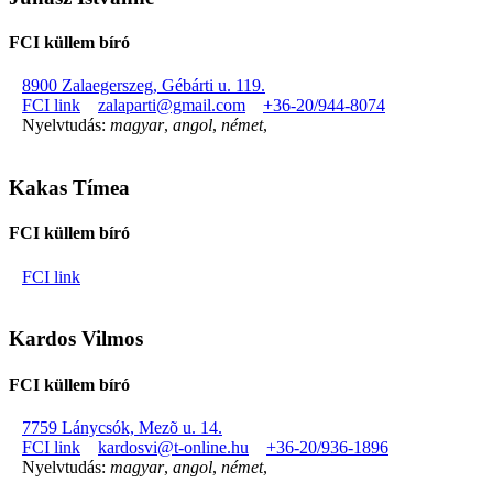
FCI küllem bíró
8900 Zalaegerszeg, Gébárti u. 119.
FCI link
zalaparti@gmail.com
+36-20/944-8074
Nyelvtudás:
magyar
,
angol
,
német
,
Kakas Tímea
FCI küllem bíró
FCI link
Kardos Vilmos
FCI küllem bíró
7759 Lánycsók, Mezõ u. 14.
FCI link
kardosvi@t-online.hu
+36-20/936-1896
Nyelvtudás:
magyar
,
angol
,
német
,