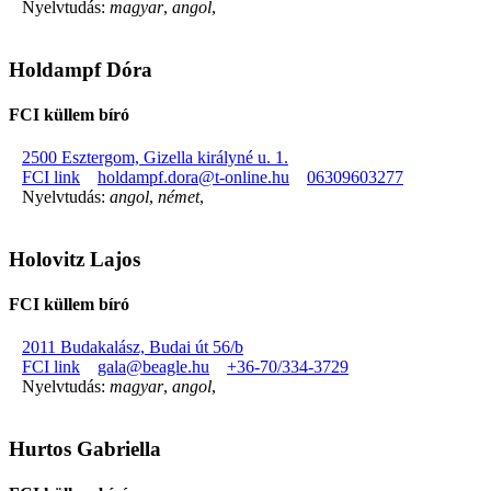
Nyelvtudás:
magyar
,
angol
,
Holdampf Dóra
FCI küllem bíró
2500 Esztergom, Gizella királyné u. 1.
FCI link
holdampf.dora@t-online.hu
06309603277
Nyelvtudás:
angol
,
német
,
Holovitz Lajos
FCI küllem bíró
2011 Budakalász, Budai út 56/b
FCI link
gala@beagle.hu
+36-70/334-3729
Nyelvtudás:
magyar
,
angol
,
Hurtos Gabriella