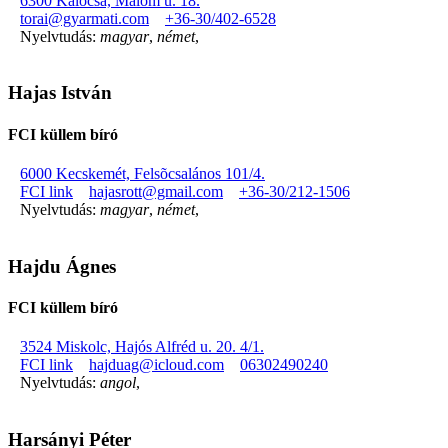
6300 Kalocsa, Malom u. 18.
torai@gyarmati.com
+36-30/402-6528
Nyelvtudás:
magyar
,
német
,
Hajas István
FCI küllem bíró
6000 Kecskemét, Felsõcsalános 101/4.
FCI link
hajasrott@gmail.com
+36-30/212-1506
Nyelvtudás:
magyar
,
német
,
Hajdu Ágnes
FCI küllem bíró
3524 Miskolc, Hajós Alfréd u. 20. 4/1.
FCI link
hajduag@icloud.com
06302490240
Nyelvtudás:
angol
,
Harsányi Péter