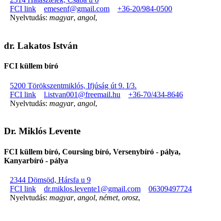
FCI link
emesenf@gmail.com
+36-20/984-0500
Nyelvtudás:
magyar
,
angol
,
dr. Lakatos István
FCI küllem bíró
5200 Törökszentmiklós, Ifjúság út 9. I/3.
FCI link
l.istvan001@freemail.hu
+36-70/434-8646
Nyelvtudás:
magyar
,
angol
,
Dr. Miklós Levente
FCI küllem bíró, Coursing bíró, Versenybíró - pálya,
Kanyarbíró - pálya
2344 Dömsöd, Hársfa u 9
FCI link
dr.miklos.levente1@gmail.com
06309497724
Nyelvtudás:
magyar
,
angol
,
német
,
orosz
,