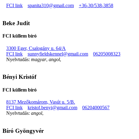
FCI link
spanita310@gmail.com
+36-30/538-3858
Beke Judit
FCI küllem bíró
3300 Eger, Csalogány u. 64/A
FCI link
sunnyfieldskennel@gmail.com
06205008323
Nyelvtudás:
magyar
,
angol
,
Bényi Kristóf
FCI küllem bíró
8137 Mezőkomárom, Vasút u. 5/B.
FCI link
kristof.benyi@gmail.com
06204000567
Nyelvtudás:
angol
,
Bíró Gyöngyvér