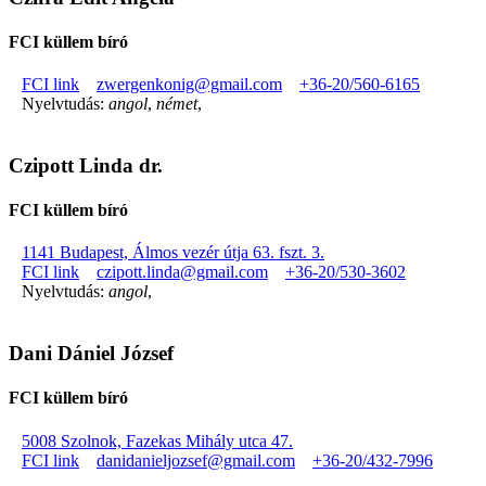
FCI küllem bíró
FCI link
zwergenkonig@gmail.com
+36-20/560-6165
Nyelvtudás:
angol
,
német
,
Czipott Linda dr.
FCI küllem bíró
1141 Budapest, Álmos vezér útja 63. fszt. 3.
FCI link
czipott.linda@gmail.com
+36-20/530-3602
Nyelvtudás:
angol
,
Dani Dániel József
FCI küllem bíró
5008 Szolnok, Fazekas Mihály utca 47.
FCI link
danidanieljozsef@gmail.com
+36-20/432-7996