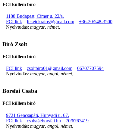
FCI küllem bíró
1188 Budapest, Címer u. 22/a.
FCI link
feketekratos@gmail.com
+36-20/548-3500
Nyelvtudás:
magyar
,
német
,
Bíró Zsolt
FCI küllem bíró
FCI link
zsoltbiro01@gmail.com
06707707594
Nyelvtudás:
magyar
,
angol
,
német
,
Borsfai Csaba
FCI küllem bíró
9721 Gencsapáti, Hunyadi u. 67.
FCI link
csaba@borsfai.hu
70/6767419
Nyelvtudás:
magyar
,
angol
,
német
,