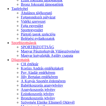
Ezüst fokozatú támogatóink
Bronz fokozatú támogatóink
Tagfelvétel
Általános tájékoztató
Fajtagondozói pályázat
Vidéki szervezet
Fajta egyesület
Sportegyesület
Pártoló tagok szekciója
Belépési nyilatkozatok
Sportbizottságok
SPORTBIZOTTSÁG
Magyar Pásztorkutyák Világszövetsége
Magyar kutyafajták Agility csapata
Díjazottaink
CH értéktár
Korózs András emlékplakett
Puy Aladár emlékérem
Jilly Bertalan emlékérem
A Kutyás Sportért érdemérem
Babérkoszorús aranyjelvény
Aranykoszorús jelvény
Ezüstkoszorús jelvény
Bronzkoszorús jelvény
Szövetség Elnöke Elismerő Oklevél