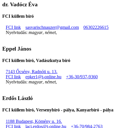
dr. Vadócz Éva
FCI küllem bíró
FCI link
sasvarischnauzer@gmail.com
06302226615
Nyelvtudás:
magyar
,
német
,
Eppel János
FCI küllem bíró, Vadászkutya bíró
7143 Őcsény, Radnóti u. 13.
FCI link
epker1@t-online.hu
+36-30/937-9360
Nyelvtudás:
magyar
,
német
,
Erdős László
FCI küllem bíró, Versenybíró - pálya, Kanyarbíró - pálya
1188 Budapest, Kömény u. 16.
FCI link
laci.erdos@t-online.hu
+36-70/984-2763