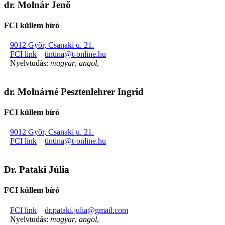
dr. Molnár Jenő
FCI küllem bíró
9012 Gyõr, Csanaki u. 21.
FCI link
tintina@t-online.hu
Nyelvtudás:
magyar
,
angol
,
dr. Molnárné Pesztenlehrer Ingrid
FCI küllem bíró
9012 Gyõr, Csanaki u. 21.
FCI link
tintina@t-online.hu
Dr. Pataki Júlia
FCI küllem bíró
FCI link
dr.pataki.julia@gmail.com
Nyelvtudás:
magyar
,
angol
,