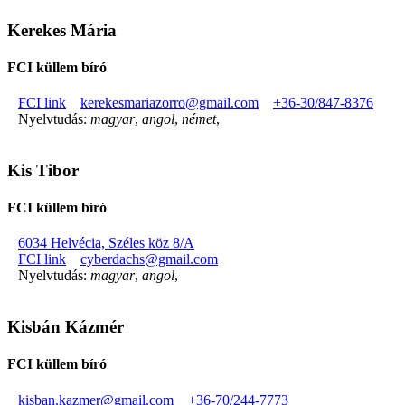
Kerekes Mária
FCI küllem bíró
FCI link
kerekesmariazorro@gmail.com
+36-30/847-8376
Nyelvtudás:
magyar
,
angol
,
német
,
Kis Tibor
FCI küllem bíró
6034 Helvécia, Széles köz 8/A
FCI link
cyberdachs@gmail.com
Nyelvtudás:
magyar
,
angol
,
Kisbán Kázmér
FCI küllem bíró
kisban.kazmer@gmail.com
+36-70/244-7773