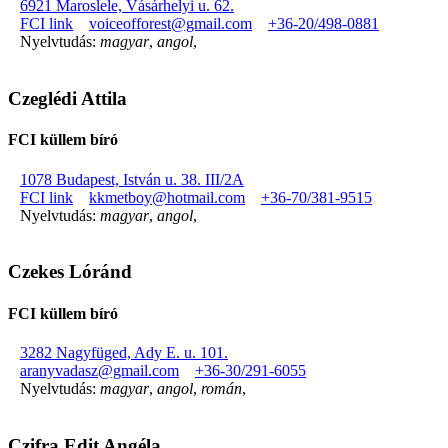
6921 Maroslele, Vásárhelyi u. 62.
FCI link
voiceofforest@gmail.com
+36-20/498-0881
Nyelvtudás:
magyar
,
angol
,
Czeglédi Attila
FCI küllem bíró
1078 Budapest, István u. 38. III/2A
FCI link
kkmetboy@hotmail.com
+36-70/381-9515
Nyelvtudás:
magyar
,
angol
,
Czekes Lóránd
FCI küllem bíró
3282 Nagyfüged, Ady E. u. 101.
aranyvadasz@gmail.com
+36-30/291-6055
Nyelvtudás:
magyar
,
angol
,
román
,
Czifra Edit Angéla