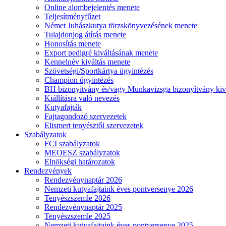
Online alombejelentés menete
Teljesítményfűzet
Német Juhászkutya törzskönyvezésének menete
Tulajdonjog átírás menete
Honosítás menete
Export pedigré kiváltásának menete
Kennelnév kiváltás menete
Szövetségi/Sportkártya ügyintézés
Champion ügyintézés
BH bizonyítvány és/vagy Munkavizsga bizonyítvány kiv
Kiállításra való nevezés
Kutyafajták
Fajtagondozó szervezetek
Elismert tenyésztői szervezetek
Szabályzatok
FCI szabályzatok
MEOESZ szabályzatok
Elnökségi határozatok
Rendezvények
Rendezvénynaptár 2026
Nemzeti kutyafajtaink éves pontversenye 2026
Tenyészszemle 2026
Rendezvénynaptár 2025
Tenyészszemle 2025
Nemzeti kutyafajtaink éves pontversenye 2025