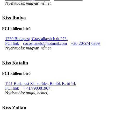
Nyelvtudás:
magyar
,
német
,
Kiss Ibolya
FCI küllem bíró
1239 Budapest, Grassalkovich út 273.
FCI link
cocoshanels@hotmail.com
+36-20/574-0309
Nyelvtudás:
magyar
,
német
,
Kiss Katalin
FCI küllem bíró
1111 Budapest XI. kerület, Bartók B. út 14.
FCI link
+ 41/798381967
Nyelvtudás:
angol
,
német
,
Kiss Zoltán