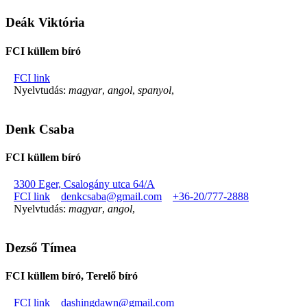
Deák Viktória
FCI küllem bíró
FCI link
Nyelvtudás:
magyar
,
angol
,
spanyol
,
Denk Csaba
FCI küllem bíró
3300 Eger, Csalogány utca 64/A
FCI link
denkcsaba@gmail.com
+36-20/777-2888
Nyelvtudás:
magyar
,
angol
,
Dezső Tímea
FCI küllem bíró, Terelő bíró
FCI link
dashingdawn@gmail.com