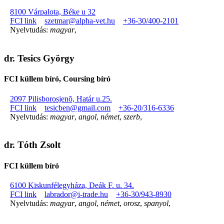
8100 Várpalota, Béke u 32
FCI link
szetmar@alpha-vet.hu
+36-30/400-2101
Nyelvtudás:
magyar
,
dr. Tesics György
FCI küllem bíró, Coursing bíró
2097 Pilisborosjenõ, Határ u.25.
FCI link
tesicben@gmail.com
+36-20/316-6336
Nyelvtudás:
magyar
,
angol
,
német
,
szerb
,
dr. Tóth Zsolt
FCI küllem bíró
6100 Kiskunfélegyháza, Deák F. u. 34.
FCI link
labrador@i-trade.hu
+36-30/943-8930
Nyelvtudás:
magyar
,
angol
,
német
,
orosz
,
spanyol
,