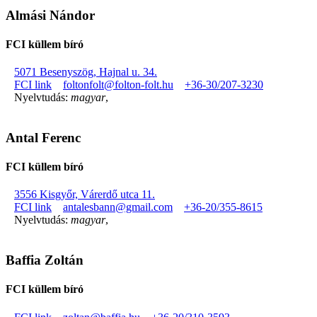
Almási Nándor
FCI küllem bíró
5071 Besenyszög, Hajnal u. 34.
FCI link
foltonfolt@folton-folt.hu
+36-30/207-3230
Nyelvtudás:
magyar
,
Antal Ferenc
FCI küllem bíró
3556 Kisgyőr, Várerdő utca 11.
FCI link
antalesbann@gmail.com
+36-20/355-8615
Nyelvtudás:
magyar
,
Baffia Zoltán
FCI küllem bíró