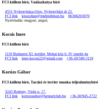
FCI küllem bíró, Vadászkutya bíró
4551 Nyíregyháza-Oros, Nyíregyházi út 22.
FCI link
kisszoltan@midnightsun.hu
06306203070
Nyelvtudás:
magyar
,
angol
,
Kocsis Imre
FCI küllem bíró
1119 Budapest XI. kerület, Mohai köz 6. IV emelet 4a
FCI link
imre.kocsis22@gmail.com
+36-20/340-3119
Korózs Gábor
FCI küllem bíró, Tacskó és terrier munka teljesítménybíró
3243 Bodony, Virág u. 17.
FCI link
korozsgabor@kennelclub.hu
+36-30/945-2722