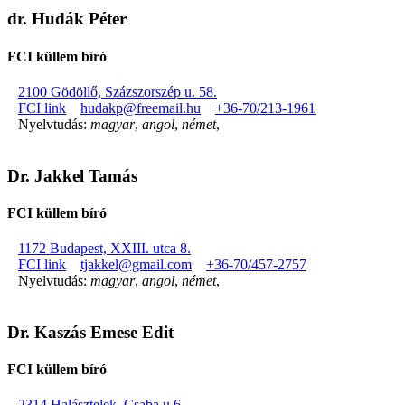
dr. Hudák Péter
FCI küllem bíró
2100 Gödöllő, Százszorszép u. 58.
FCI link
hudakp@freemail.hu
+36-70/213-1961
Nyelvtudás:
magyar
,
angol
,
német
,
Dr. Jakkel Tamás
FCI küllem bíró
1172 Budapest, XXIII. utca 8.
FCI link
tjakkel@gmail.com
+36-70/457-2757
Nyelvtudás:
magyar
,
angol
,
német
,
Dr. Kaszás Emese Edit
FCI küllem bíró
2314 Halásztelek, Csaba u 6