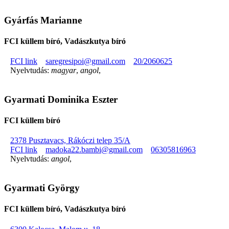
Gyárfás Marianne
FCI küllem bíró, Vadászkutya bíró
FCI link
saregresipoi@gmail.com
20/2060625
Nyelvtudás:
magyar
,
angol
,
Gyarmati Dominika Eszter
FCI küllem bíró
2378 Pusztavacs, Rákóczi telep 35/A
FCI link
madoka22.bambi@gmail.com
06305816963
Nyelvtudás:
angol
,
Gyarmati György
FCI küllem bíró, Vadászkutya bíró