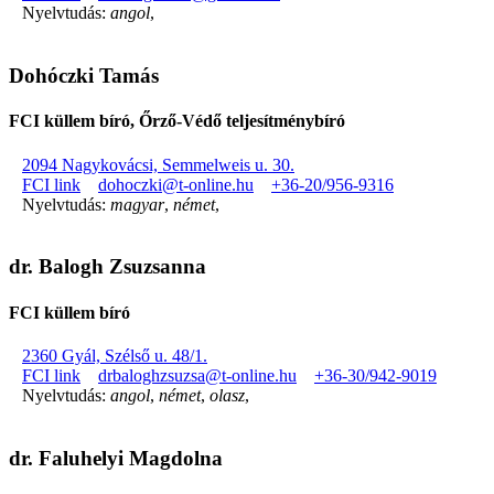
Nyelvtudás:
angol
,
Dohóczki Tamás
FCI küllem bíró, Őrző-Védő teljesítménybíró
2094 Nagykovácsi, Semmelweis u. 30.
FCI link
dohoczki@t-online.hu
+36-20/956-9316
Nyelvtudás:
magyar
,
német
,
dr. Balogh Zsuzsanna
FCI küllem bíró
2360 Gyál, Szélső u. 48/1.
FCI link
drbaloghzsuzsa@t-online.hu
+36-30/942-9019
Nyelvtudás:
angol
,
német
,
olasz
,
dr. Faluhelyi Magdolna