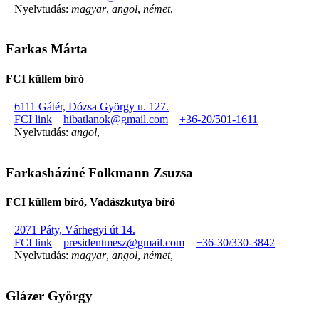
Nyelvtudás:
magyar
,
angol
,
német
,
Farkas Márta
FCI küllem bíró
6111 Gátér, Dózsa György u. 127.
FCI link
hibatlanok@gmail.com
+36-20/501-1611
Nyelvtudás:
angol
,
Farkasháziné Folkmann Zsuzsa
FCI küllem bíró, Vadászkutya bíró
2071 Páty, Várhegyi út 14.
FCI link
presidentmesz@gmail.com
+36-30/330-3842
Nyelvtudás:
magyar
,
angol
,
német
,
Glázer György