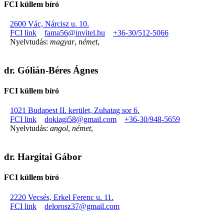
FCI küllem bíró
2600 Vác, Nárcisz u. 10.
FCI link
fama56@invitel.hu
+36-30/512-5066
Nyelvtudás:
magyar
,
német
,
dr. Gólián-Béres Ágnes
FCI küllem bíró
1021 Budapest II. kerület, Zuhatag sor 6.
FCI link
dokiagi58@gmail.com
+36-30/948-5659
Nyelvtudás:
angol
,
német
,
dr. Hargitai Gábor
FCI küllem bíró
2220 Vecsés, Erkel Ferenc u. 11.
FCI link
delorosz37@gmail.com