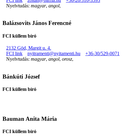
FCI link
zoltan@baffia.hu
+36-20/310-3593
Nyelvtudás:
magyar
,
angol
,
Balázsovits János Ferencné
FCI küllem bíró
2132 Göd, Margit u. 4.
FCI link
nyitramenti@nyitamenti.hu
+36-30/529-0071
Nyelvtudás:
magyar
,
angol
,
orosz
,
Bánkúti József
FCI küllem bíró
Bauman Anita Mária
FCI küllem bíró