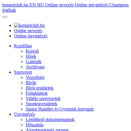
kennelclub.hu
EN
HU
Online nevezés
Online ügyintézés
Champion
értéktár
Online nevezés
Online ügyintézés
Kezdőlap
Kereső
Hírek
Galériák
Archívum
Szervezet
Vezetőség
Bírók
Bírói testületek
Fajtaklubok
Vidéki szervezetek
Sportegyesületek
Junior Handler és Gyermek kutyapár
Ügyintézés
Letölthető dokumentumok
Díjszabás
Alombejelentés menete