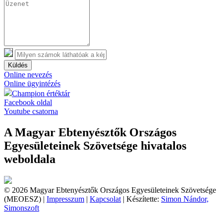
Küldés
Online nevezés
Online ügyintézés
Champion értéktár
Facebook oldal
Youtube csatorna
A Magyar Ebtenyésztők Országos
Egyesületeinek Szövetsége hivatalos
weboldala
© 2026 Magyar Ebtenyésztők Országos Egyesületeinek Szövetsége
(MEOESZ) |
Impresszum
|
Kapcsolat
| Készítette:
Simon Nándor,
Simonszoft