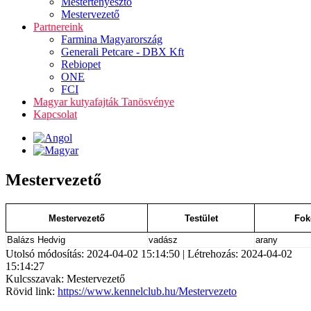
Mestertenyésztő
Mestervezető
Partnereink
Farmina Magyarország
Generali Petcare - DBX Kft
Rebiopet
ONE
FCI
Magyar kutyafajták Tanösvénye
Kapcsolat
Mestervezető
Mestervezető
Testület
Fok
Balázs Hedvig
vadász
arany
Utolsó módosítás: 2024-04-02 15:14:50 | Létrehozás: 2024-04-02
15:14:27
Kulcsszavak: Mestervezető
Rövid link:
https://www.kennelclub.hu/Mestervezeto