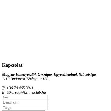
Kapcsolat
Magyar Ebtenyésztők Országos Egyesületeinek Szövetsége
1119 Budapest Tétényi út 130.
T:
+36 70 465 3911
E:
titkarsag@kennelclub.hu