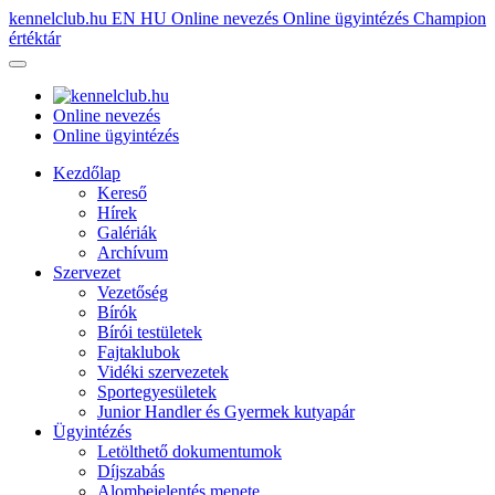
kennelclub.hu
EN
HU
Online nevezés
Online ügyintézés
Champion
értéktár
Online nevezés
Online ügyintézés
Kezdőlap
Kereső
Hírek
Galériák
Archívum
Szervezet
Vezetőség
Bírók
Bírói testületek
Fajtaklubok
Vidéki szervezetek
Sportegyesületek
Junior Handler és Gyermek kutyapár
Ügyintézés
Letölthető dokumentumok
Díjszabás
Alombejelentés menete