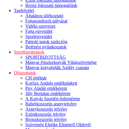
Ezüst fokozatú támogatóink
Bronz fokozatú támogatóink
Tagfelvétel
Általános tájékoztató
Fajtagondozói pályázat
Vidéki szervezet
Fajta egyesület
Sportegyesület
Pártoló tagok szekciója
Belépési nyilatkozatok
Sportbizottságok
SPORTBIZOTTSÁG
Magyar Pásztorkutyák Világszövetsége
Magyar kutyafajták Agility csapata
Díjazottaink
CH értéktár
Korózs András emlékplakett
Puy Aladár emlékérem
Jilly Bertalan emlékérem
A Kutyás Sportért érdemérem
Babérkoszorús aranyjelvény
Aranykoszorús jelvény
Ezüstkoszorús jelvény
Bronzkoszorús jelvény
Szövetség Elnöke Elismerő Oklevél