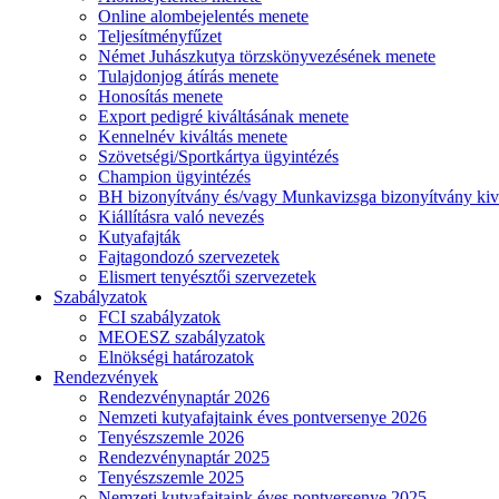
Online alombejelentés menete
Teljesítményfűzet
Német Juhászkutya törzskönyvezésének menete
Tulajdonjog átírás menete
Honosítás menete
Export pedigré kiváltásának menete
Kennelnév kiváltás menete
Szövetségi/Sportkártya ügyintézés
Champion ügyintézés
BH bizonyítvány és/vagy Munkavizsga bizonyítvány kiv
Kiállításra való nevezés
Kutyafajták
Fajtagondozó szervezetek
Elismert tenyésztői szervezetek
Szabályzatok
FCI szabályzatok
MEOESZ szabályzatok
Elnökségi határozatok
Rendezvények
Rendezvénynaptár 2026
Nemzeti kutyafajtaink éves pontversenye 2026
Tenyészszemle 2026
Rendezvénynaptár 2025
Tenyészszemle 2025
Nemzeti kutyafajtaink éves pontversenye 2025