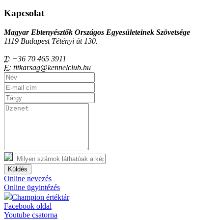
Kapcsolat
Magyar Ebtenyésztők Országos Egyesületeinek Szövetsége
1119 Budapest Tétényi út 130.
T:
+36 70 465 3911
E:
titkarsag@kennelclub.hu
Küldés
Online nevezés
Online ügyintézés
Champion értéktár
Facebook oldal
Youtube csatorna