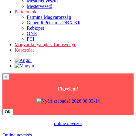
Mestertenyésztő
Mestervezető
Partnereink
Farmina Magyarország
Generali Petcare - DBX Kft
Rebiopet
ONE
FCI
Magyar kutyafajták Tanösvénye
Kapcsolat
×
Figyelem!
OK
online nevezés
Online nevezés