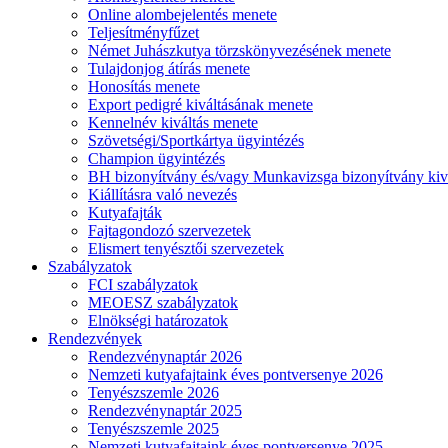
Online alombejelentés menete
Teljesítményfűzet
Német Juhászkutya törzskönyvezésének menete
Tulajdonjog átírás menete
Honosítás menete
Export pedigré kiváltásának menete
Kennelnév kiváltás menete
Szövetségi/Sportkártya ügyintézés
Champion ügyintézés
BH bizonyítvány és/vagy Munkavizsga bizonyítvány kiv
Kiállításra való nevezés
Kutyafajták
Fajtagondozó szervezetek
Elismert tenyésztői szervezetek
Szabályzatok
FCI szabályzatok
MEOESZ szabályzatok
Elnökségi határozatok
Rendezvények
Rendezvénynaptár 2026
Nemzeti kutyafajtaink éves pontversenye 2026
Tenyészszemle 2026
Rendezvénynaptár 2025
Tenyészszemle 2025
Nemzeti kutyafajtaink éves pontversenye 2025