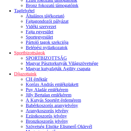
Ezüst fokozatú támogatóink
Bronz fokozatú támogatóink
Tagfelvétel
Általános tájékoztató
Fajtagondozói pályázat
Vidéki szervezet
Fajta egyesület
Sportegyesület
Pártoló tagok szekciója
Belépési nyilatkozatok
Sportbizottságok
SPORTBIZOTTSÁG
Magyar Pásztorkutyák Világszövetsége
Magyar kutyafajták Agility csapata
Díjazottaink
CH értéktár
Korózs András emlékplakett
Puy Aladár emlékérem
Jilly Bertalan emlékérem
A Kutyás Sportért érdemérem
Babérkoszorús aranyjelvény
Aranykoszorús jelvény
Ezüstkoszorús jelvény
Bronzkoszorús jelvény
Szövetség Elnöke Elismerő Oklevél