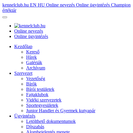
kennelclub.hu
EN
HU
Online nevezés
Online ügyintézés
Champion
értéktár
Online nevezés
Online ügyintézés
Kezdőlap
Kereső
Hírek
Galériák
Archívum
Szervezet
Vezetőség
Bírók
Bírói testületek
Fajtaklubok
Vidéki szervezetek
Sportegyesületek
Junior Handler és Gyermek kutyapár
Ügyintézés
Letölthető dokumentumok
Díjszabás
Alombejelentés menete