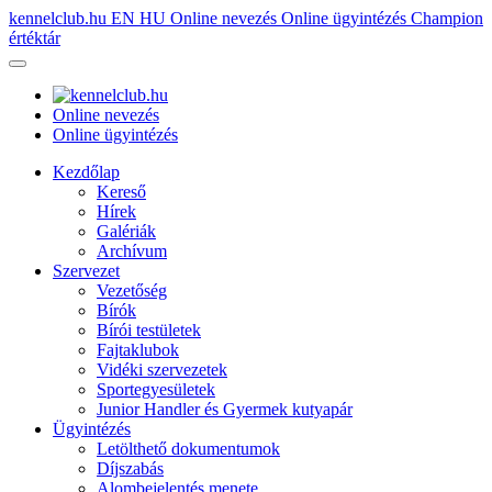
kennelclub.hu
EN
HU
Online nevezés
Online ügyintézés
Champion
értéktár
Online nevezés
Online ügyintézés
Kezdőlap
Kereső
Hírek
Galériák
Archívum
Szervezet
Vezetőség
Bírók
Bírói testületek
Fajtaklubok
Vidéki szervezetek
Sportegyesületek
Junior Handler és Gyermek kutyapár
Ügyintézés
Letölthető dokumentumok
Díjszabás
Alombejelentés menete