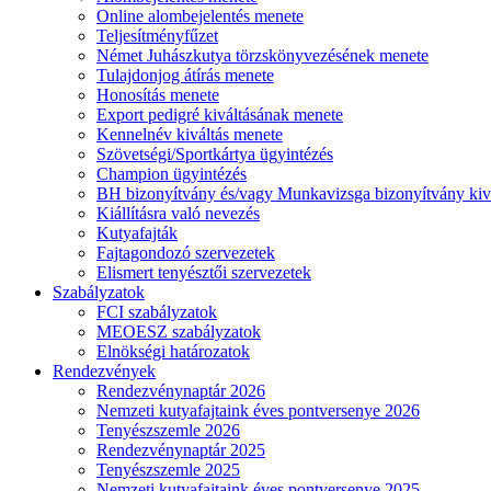
Online alombejelentés menete
Teljesítményfűzet
Német Juhászkutya törzskönyvezésének menete
Tulajdonjog átírás menete
Honosítás menete
Export pedigré kiváltásának menete
Kennelnév kiváltás menete
Szövetségi/Sportkártya ügyintézés
Champion ügyintézés
BH bizonyítvány és/vagy Munkavizsga bizonyítvány kiv
Kiállításra való nevezés
Kutyafajták
Fajtagondozó szervezetek
Elismert tenyésztői szervezetek
Szabályzatok
FCI szabályzatok
MEOESZ szabályzatok
Elnökségi határozatok
Rendezvények
Rendezvénynaptár 2026
Nemzeti kutyafajtaink éves pontversenye 2026
Tenyészszemle 2026
Rendezvénynaptár 2025
Tenyészszemle 2025
Nemzeti kutyafajtaink éves pontversenye 2025