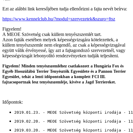
Ezt az alábbi link keresőjében tudja ellenőrizni a fajta nevét beírva:
https://www.kennelclub.hu/?modul=szervezetek&szuro=ftsz
Figyelem!
A MEOE Szövetség csak küllem tenyészszemlét tart.
Azon fajták esetében melyek képességvizsgára kötelezettek, a
küllem tenyészszemle nem elegendő, az csak a képességvizsgával
együtt válik érvényessé, így azt a fajtagondozó szervezetnél, vagy
képességvizsgát lebonyolító rendezvényeken tudják teljesíteni.
Figyelem! Minden tenyészszemléhez csatlakozott a Hungária Fox és
Egyéb Hosszúlábú Terrier Tenyésztők Egyesülete és a Pannon Terrier
Egyesület, tehát a lenti időpontokban a komplett FCI III.
fajtacsoportnak lesz tenyészszemléje, kivéve a Jagd Terriereket.
Időpontok:
2019.01.23. - MEOE Szövetség központi irodája - 11
2019.02.20. - MEOE Szövetség központi irodája - 11
2019.03.20. - MEOE Szövetség központi irodája - 11