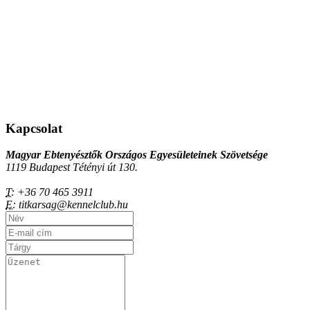
Kapcsolat
Magyar Ebtenyésztők Országos Egyesületeinek Szövetsége
1119 Budapest Tétényi út 130.
T:
+36 70 465 3911
E:
titkarsag@kennelclub.hu