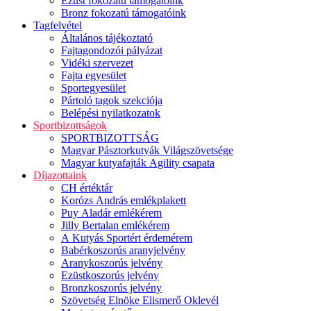
Ezüst fokozatú támogatóink
Bronz fokozatú támogatóink
Tagfelvétel
Általános tájékoztató
Fajtagondozói pályázat
Vidéki szervezet
Fajta egyesület
Sportegyesület
Pártoló tagok szekciója
Belépési nyilatkozatok
Sportbizottságok
SPORTBIZOTTSÁG
Magyar Pásztorkutyák Világszövetsége
Magyar kutyafajták Agility csapata
Díjazottaink
CH értéktár
Korózs András emlékplakett
Puy Aladár emlékérem
Jilly Bertalan emlékérem
A Kutyás Sportért érdemérem
Babérkoszorús aranyjelvény
Aranykoszorús jelvény
Ezüstkoszorús jelvény
Bronzkoszorús jelvény
Szövetség Elnöke Elismerő Oklevél