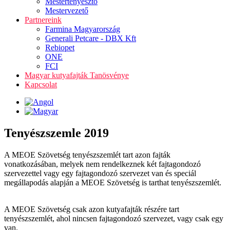
Mestertenyésztő
Mestervezető
Partnereink
Farmina Magyarország
Generali Petcare - DBX Kft
Rebiopet
ONE
FCI
Magyar kutyafajták Tanösvénye
Kapcsolat
Tenyészszemle 2019
A MEOE Szövetség tenyészszemlét tart azon fajták
vonatkozásában, melyek nem rendelkeznek két fajtagondozó
szervezettel vagy egy fajtagondozó szervezet van és speciál
megállapodás alapján a MEOE Szövetség is tarthat tenyészszemlét.
A MEOE Szövetség csak azon kutyafajták részére tart
tenyészszemlét, ahol nincsen fajtagondozó szervezet, vagy csak egy
van.