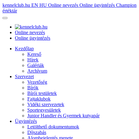
kennelclub.hu
EN
HU
Online nevezés
Online ügyintézés
Champion
értéktár
Online nevezés
Online ügyintézés
Kezdőlap
Kereső
Hírek
Galériák
Archívum
Szervezet
Vezetőség
Bírók
Bírói testületek
Fajtaklubok
Vidéki szervezetek
Sportegyesületek
Junior Handler és Gyermek kutyapár
Ügyintézés
Letölthető dokumentumok
Díjszabás
Alombejelentés menete