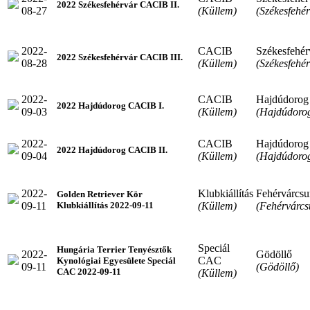
2022 Székesfehérvár CACIB II.
08-27
(Küllem)
(Székesfehér
2022-
CACIB
Székesfehér
2022 Székesfehérvár CACIB III.
08-28
(Küllem)
(Székesfehér
2022-
CACIB
Hajdúdorog
2022 Hajdúdorog CACIB I.
09-03
(Küllem)
(Hajdúdoro
2022-
CACIB
Hajdúdorog
2022 Hajdúdorog CACIB II.
09-04
(Küllem)
(Hajdúdoro
2022-
Klubkiállítás
Fehérvárcsu
Golden Retriever Kör
09-11
(Küllem)
(Fehérvárcs
Klubkiállítás 2022-09-11
Speciál
Hungária Terrier Tenyésztők
2022-
Gödöllő
CAC
Kynológiai Egyesülete Speciál
09-11
(Gödöllő)
CAC 2022-09-11
(Küllem)