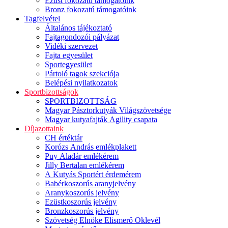
Ezüst fokozatú támogatóink
Bronz fokozatú támogatóink
Tagfelvétel
Általános tájékoztató
Fajtagondozói pályázat
Vidéki szervezet
Fajta egyesület
Sportegyesület
Pártoló tagok szekciója
Belépési nyilatkozatok
Sportbizottságok
SPORTBIZOTTSÁG
Magyar Pásztorkutyák Világszövetsége
Magyar kutyafajták Agility csapata
Díjazottaink
CH értéktár
Korózs András emlékplakett
Puy Aladár emlékérem
Jilly Bertalan emlékérem
A Kutyás Sportért érdemérem
Babérkoszorús aranyjelvény
Aranykoszorús jelvény
Ezüstkoszorús jelvény
Bronzkoszorús jelvény
Szövetség Elnöke Elismerő Oklevél