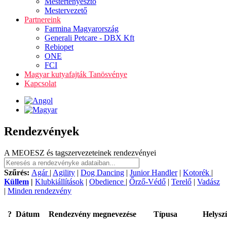
Mestertenyésztő
Mestervezető
Partnereink
Farmina Magyarország
Generali Petcare - DBX Kft
Rebiopet
ONE
FCI
Magyar kutyafajták Tanösvénye
Kapcsolat
Rendezvények
A MEOESZ és tagszervezeteinek rendezvényei
Szűrés:
Agár
|
Agility
|
Dog Dancing
|
Junior Handler
|
Kotorék
|
Küllem
|
Klubkiállítások
|
Obedience
|
Őrző-Védő
|
Terelő
|
Vadász
|
Minden rendezvény
?
Dátum
Rendezvény megnevezése
Típusa
Helysz