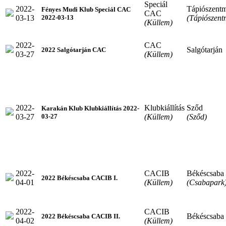
Speciál
2022-
Tápiószentm
Fényes Mudi Klub Speciál CAC
CAC
03-13
(Tápiószent
2022-03-13
(Küllem)
2022-
CAC
Salgótarján
2022 Salgótarján CAC
03-27
(Küllem)
2022-
Klubkiállítás
Sződ
Karakán Klub Klubkiállítás 2022-
03-27
(Küllem)
(Sződ)
03-27
2022-
CACIB
Békéscsaba
2022 Békéscsaba CACIB I.
04-01
(Küllem)
(Csabapark
2022-
CACIB
Békéscsaba
2022 Békéscsaba CACIB II.
04-02
(Küllem)