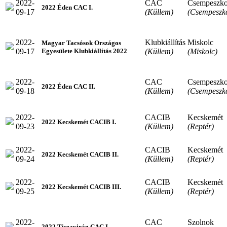
2022-
CAC
Csempeszko
2022 Éden CAC I.
09-17
(Küllem)
(Csempeszk
2022-
Klubkiállítás
Miskolc
Magyar Tacsósok Országos
09-17
(Küllem)
(Miskolc)
Egyesülete Klubkiállítás 2022
2022-
CAC
Csempeszko
2022 Éden CAC II.
09-18
(Küllem)
(Csempeszk
2022-
CACIB
Kecskemét
2022 Kecskemét CACIB I.
09-23
(Küllem)
(Reptér)
2022-
CACIB
Kecskemét
2022 Kecskemét CACIB II.
09-24
(Küllem)
(Reptér)
2022-
CACIB
Kecskemét
2022 Kecskemét CACIB III.
09-25
(Küllem)
(Reptér)
2022-
CAC
Szolnok
2022 Tiszavirág CAC I.