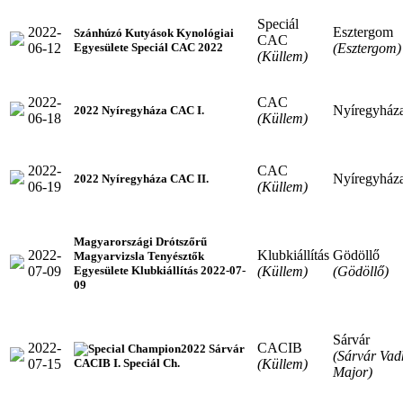
Speciál
2022-
Esztergom
Szánhúzó Kutyások Kynológiai
CAC
06-12
(Esztergom)
Egyesülete Speciál CAC 2022
(Küllem)
2022-
CAC
Nyíregyház
2022 Nyíregyháza CAC I.
06-18
(Küllem)
2022-
CAC
Nyíregyház
2022 Nyíregyháza CAC II.
06-19
(Küllem)
Magyarországi Drótszőrű
2022-
Klubkiállítás
Gödöllő
Magyarvizsla Tenyésztők
07-09
(Küllem)
(Gödöllő)
Egyesülete Klubkiállítás 2022-07-
09
Sárvár
2022-
CACIB
2022 Sárvár
(Sárvár Vad
07-15
(Küllem)
CACIB I. Speciál Ch.
Major)