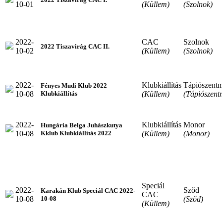
10-01
(Küllem)
(Szolnok)
2022-
CAC
Szolnok
2022 Tiszavirág CAC II.
10-02
(Küllem)
(Szolnok)
2022-
Klubkiállítás
Tápiószentm
Fényes Mudi Klub 2022
10-08
(Küllem)
(Tápiószent
Klubkiállítás
2022-
Klubkiállítás
Monor
Hungária Belga Juhászkutya
10-08
(Küllem)
(Monor)
Kklub Klubkiállítás 2022
Speciál
2022-
Sződ
Karakán Klub Speciál CAC 2022-
CAC
10-08
(Sződ)
10-08
(Küllem)