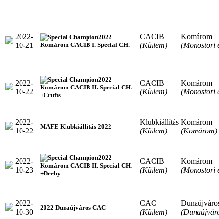
2022-
CACIB
Komárom
2022
10-21
(Küllem)
(Monostori 
Komárom CACIB I. Special CH.
2022
2022-
CACIB
Komárom
Komárom CACIB II. Special CH.
10-22
(Küllem)
(Monostori 
+Crufts
2022-
Klubkiállítás
Komárom
MAFE Klubkiállítás 2022
10-22
(Küllem)
(Komárom)
2022
2022-
CACIB
Komárom
Komárom CACIB II. Special CH.
10-23
(Küllem)
(Monostori 
+Derby
2022-
CAC
Dunaújváro
2022 Dunaújváros CAC
10-30
(Küllem)
(Dunaújváro