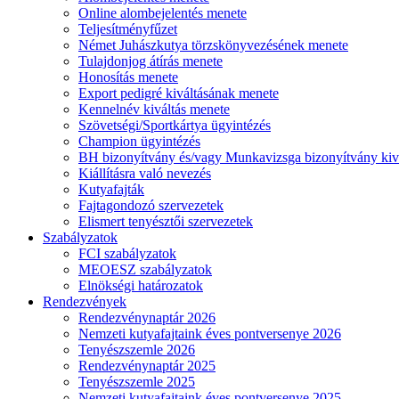
Online alombejelentés menete
Teljesítményfűzet
Német Juhászkutya törzskönyvezésének menete
Tulajdonjog átírás menete
Honosítás menete
Export pedigré kiváltásának menete
Kennelnév kiváltás menete
Szövetségi/Sportkártya ügyintézés
Champion ügyintézés
BH bizonyítvány és/vagy Munkavizsga bizonyítvány kiv
Kiállításra való nevezés
Kutyafajták
Fajtagondozó szervezetek
Elismert tenyésztői szervezetek
Szabályzatok
FCI szabályzatok
MEOESZ szabályzatok
Elnökségi határozatok
Rendezvények
Rendezvénynaptár 2026
Nemzeti kutyafajtaink éves pontversenye 2026
Tenyészszemle 2026
Rendezvénynaptár 2025
Tenyészszemle 2025
Nemzeti kutyafajtaink éves pontversenye 2025