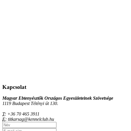
Kapcsolat
Magyar Ebtenyésztők Országos Egyesületeinek Szövetsége
1119 Budapest Tétényi út 130.
T:
+36 70 465 3911
E:
titkarsag@kennelclub.hu