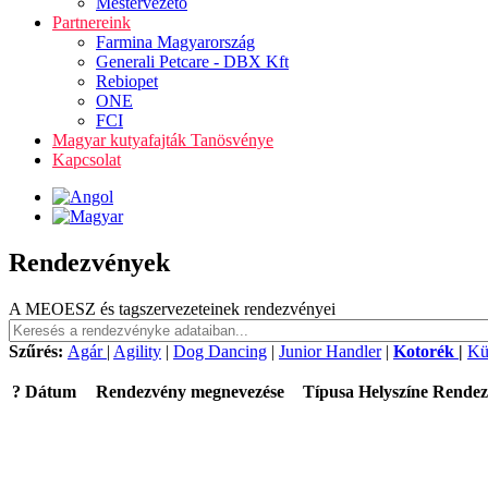
Mestervezető
Partnereink
Farmina Magyarország
Generali Petcare - DBX Kft
Rebiopet
ONE
FCI
Magyar kutyafajták Tanösvénye
Kapcsolat
Rendezvények
A MEOESZ és tagszervezeteinek rendezvényei
Szűrés:
Agár
|
Agility
|
Dog Dancing
|
Junior Handler
|
Kotorék
|
Kü
?
Dátum
Rendezvény megnevezése
Típusa
Helyszíne
Rendez