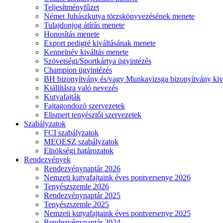
Teljesítményfűzet
Német Juhászkutya törzskönyvezésének menete
Tulajdonjog átírás menete
Honosítás menete
Export pedigré kiváltásának menete
Kennelnév kiváltás menete
Szövetségi/Sportkártya ügyintézés
Champion ügyintézés
BH bizonyítvány és/vagy Munkavizsga bizonyítvány kiv
Kiállításra való nevezés
Kutyafajták
Fajtagondozó szervezetek
Elismert tenyésztői szervezetek
Szabályzatok
FCI szabályzatok
MEOESZ szabályzatok
Elnökségi határozatok
Rendezvények
Rendezvénynaptár 2026
Nemzeti kutyafajtaink éves pontversenye 2026
Tenyészszemle 2026
Rendezvénynaptár 2025
Tenyészszemle 2025
Nemzeti kutyafajtaink éves pontversenye 2025
Rendezvénynaptár 2024