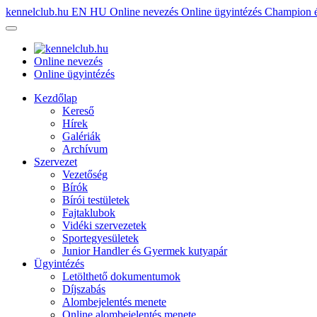
kennelclub.hu
EN
HU
Online nevezés
Online ügyintézés
Champion é
Online nevezés
Online ügyintézés
Kezdőlap
Kereső
Hírek
Galériák
Archívum
Szervezet
Vezetőség
Bírók
Bírói testületek
Fajtaklubok
Vidéki szervezetek
Sportegyesületek
Junior Handler és Gyermek kutyapár
Ügyintézés
Letölthető dokumentumok
Díjszabás
Alombejelentés menete
Online alombejelentés menete