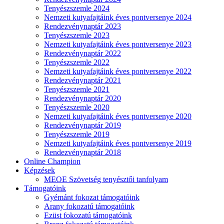
Tenyészszemle 2024
Nemzeti kutyafajtáink éves pontversenye 2024
Rendezvénynaptár 2023
Tenyészszemle 2023
Nemzeti kutyafajtáink éves pontversenye 2023
Rendezvénynaptár 2022
Tenyészszemle 2022
Nemzeti kutyafajtáink éves pontversenye 2022
Rendezvénynaptár 2021
Tenyészszemle 2021
Rendezvénynaptár 2020
Tenyészszemle 2020
Nemzeti kutyafajtáink éves pontversenye 2020
Rendezvénynaptár 2019
Tenyészszemle 2019
Nemzeti kutyafajtáink éves pontversenye 2019
Rendezvénynaptár 2018
Online Champion
Képzések
MEOE Szövetség tenyésztői tanfolyam
Támogatóink
Gyémánt fokozat támogatóink
Arany fokozatú támogatóink
Ezüst fokozatú támogatóink