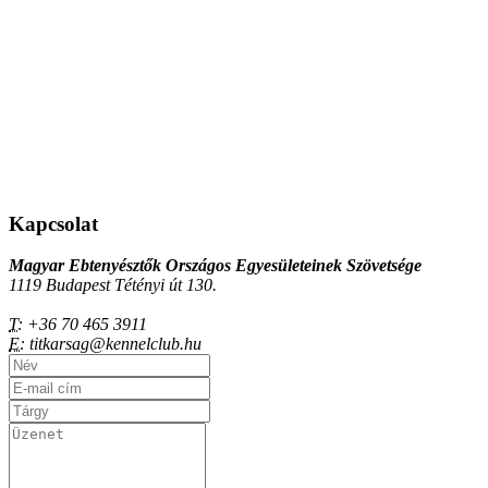
Kapcsolat
Magyar Ebtenyésztők Országos Egyesületeinek Szövetsége
1119 Budapest Tétényi út 130.
T:
+36 70 465 3911
E:
titkarsag@kennelclub.hu