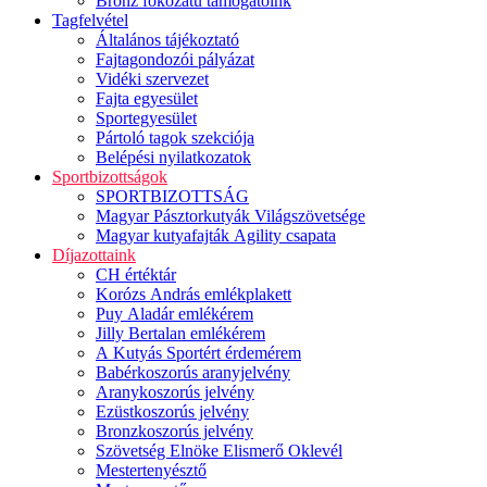
Bronz fokozatú támogatóink
Tagfelvétel
Általános tájékoztató
Fajtagondozói pályázat
Vidéki szervezet
Fajta egyesület
Sportegyesület
Pártoló tagok szekciója
Belépési nyilatkozatok
Sportbizottságok
SPORTBIZOTTSÁG
Magyar Pásztorkutyák Világszövetsége
Magyar kutyafajták Agility csapata
Díjazottaink
CH értéktár
Korózs András emlékplakett
Puy Aladár emlékérem
Jilly Bertalan emlékérem
A Kutyás Sportért érdemérem
Babérkoszorús aranyjelvény
Aranykoszorús jelvény
Ezüstkoszorús jelvény
Bronzkoszorús jelvény
Szövetség Elnöke Elismerő Oklevél
Mestertenyésztő