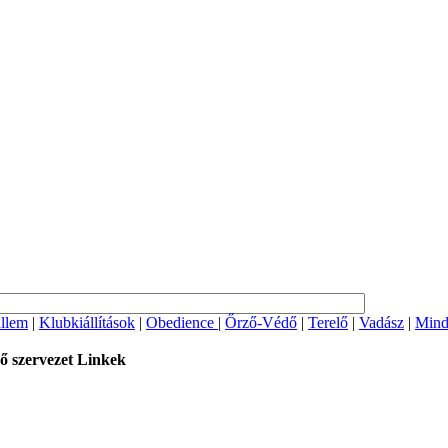
llem
|
Klubkiállítások
|
Obedience
|
Őrző-Védő
|
Terelő
|
Vadász
|
Mind
ő szervezet
Linkek