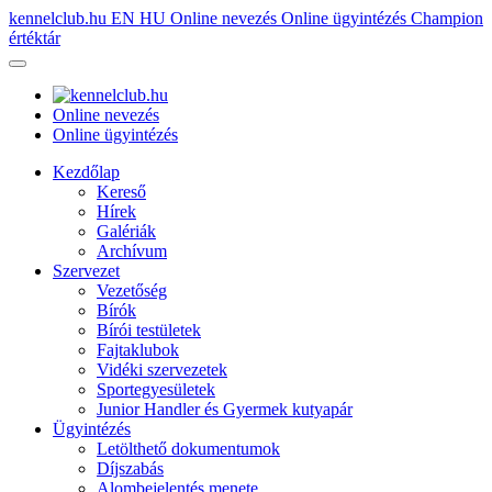
kennelclub.hu
EN
HU
Online nevezés
Online ügyintézés
Champion
értéktár
Online nevezés
Online ügyintézés
Kezdőlap
Kereső
Hírek
Galériák
Archívum
Szervezet
Vezetőség
Bírók
Bírói testületek
Fajtaklubok
Vidéki szervezetek
Sportegyesületek
Junior Handler és Gyermek kutyapár
Ügyintézés
Letölthető dokumentumok
Díjszabás
Alombejelentés menete