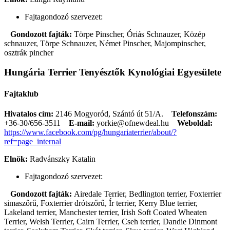
Fajtagondozó szervezet:
Gondozott fajták:
Törpe Pinscher, Óriás Schnauzer, Közép
schnauzer, Törpe Schnauzer, Német Pinscher, Majompinscher,
osztrák pincher
Hungária Terrier Tenyésztők Kynológiai Egyesülete
Fajtaklub
Hivatalos cím:
2146 Mogyoród, Szántó út 51/A.
Telefonszám:
+36-30/656-3511
E-mail:
yorkie@ofnewdeal.hu
Weboldal:
https://www.facebook.com/pg/hungariaterrier/about/?
ref=page_internal
Elnök:
Radvánszky Katalin
Fajtagondozó szervezet:
Gondozott fajták:
Airedale Terrier, Bedlington terrier, Foxterrier
simaszőrű, Foxterrier drótszőrű, Ír terrier, Kerry Blue terrier,
Lakeland terrier, Manchester terrier, Irish Soft Coated Wheaten
Terrier, Welsh Terrier, Cairn Terrier, Cseh terrier, Dandie Dinmont