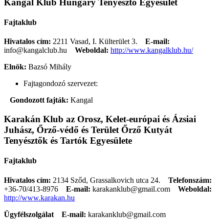
Kangal Klub Hungary Tenyésztő Egyesület
Fajtaklub
Hivatalos cím:
2211 Vasad, I. Külterület 3.
E-mail:
info@kangalclub.hu
Weboldal:
http://www.kangalklub.hu/
Elnök:
Bazsó Mihály
Fajtagondozó szervezet:
Gondozott fajták:
Kangal
Karakán Klub az Orosz, Kelet-európai és Ázsiai
Juhász, Őrző-védő és Terület Őrző Kutyát
Tenyésztők és Tartók Egyesülete
Fajtaklub
Hivatalos cím:
2134 Sződ, Grassalkovich utca 24.
Telefonszám:
+36-70/413-8976
E-mail:
karakanklub@gmail.com
Weboldal:
http://www.karakan.hu
Ügyfélszolgálat
E-mail:
karakanklub@gmail.com