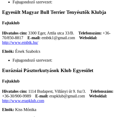
Fajtagondozó szervezet:
Egyesült Magyar Bull Terrier Tenyésztők Klubja
Fajtaklub
Hivatalos cím:
3300 Eger, Attila utca 33/B.
Telefonszám:
+36-
70/850-8817
E-mail:
embtk1@gmail.com
Weboldal:
http://www.embtk.hu/
Elnök:
Érsek Szabolcs
Fajtagondozó szervezet:
Eurázsiai Pásztorkutyások Klub Egyesület
Fajtaklub
Hivatalos cím:
1114 Budapest, Villányi út 9. fsz/3.
Telefonszám:
+36-30/900-9989
E-mail:
erapklub@gmail.com
Weboldal:
http://www.erapklub.com
Elnök:
Kiss Mónika