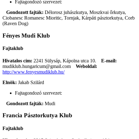
Fajtagondozó szervezet:
Gondozott fajták:
Délorosz juhászkutya, Moszkvai őrkutya,
Ciobanesc Romanesc Mioritic, Tornjak, Kárpáti pásztorkutya, Corb
(Raven Dog)
Fényes Mudi Klub
Fajtaklub
Hivatalos cím:
2241 Sülysáp, Kápolna utca 10.
E-mail:
mudiklub.hungaricum@gmail.com
Weboldal:
http://www.fenyesmudiklub.hu/
Elnök:
Jakab Szilárd
Fajtagondozó szervezet:
Gondozott fajták:
Mudi
Francia Pásztorkutya Klub
Fajtaklub