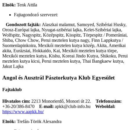
Elnök:
Tenk Attila
Fajtagondozó szervezet:
Gondozott fajták:
Alaszkai malamut, Samoyed, Szibériai Husky,
Orosz-Európai lajka, Nyugat-szibériai lajka, Kelet-Szibériai lajka,
Wolfspitz, Nagyspitz, Középspitz, Kisspitz, Törpespitz / Pomerániai,
Shiba, Chow Chow, Perui meztelen kutya nagy, Finn Lappkutya /
Suomenlapinkoira, Mexikói meztelen kutya közép, Akita, Amerikai
akita, Eurázsiai, Hokkaido, Kai, Mexikói meztelen kutya törpe,
Mexikói meztelen kutya, Kishu, Koreai Jindo Kutya, Shikoku, Perui
meztelen kutya kicsi, Perui meztelen kutya, Thai Bangkaew kutya,
Jakut Lajka
Angol és Ausztrál Pásztorkutya Klub Egyesület
Fajtaklub
Hivatalos cím:
2213 Monorierdő, Monori út 22.
Telefonszám:
+36-20/386-8470
E-mail:
apkk@club-info.hu
Weboldal:
https://www.aapkk.hu/
Elnök:
Trefán-Török Alexandra