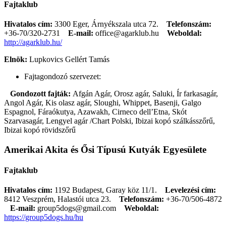
Fajtaklub
Hivatalos cím:
3300 Eger, Árnyékszala utca 72.
Telefonszám:
+36-70/320-2731
E-mail:
office@agarklub.hu
Weboldal:
http://agarklub.hu/
Elnök:
Lupkovics Gellért Tamás
Fajtagondozó szervezet:
Gondozott fajták:
Afgán Agár, Orosz agár, Saluki, Ír farkasagár,
Angol Agár, Kis olasz agár, Sloughi, Whippet, Basenji, Galgo
Espagnol, Fáraókutya, Azawakh, Cirneco dell’Etna, Skót
Szarvasagár, Lengyel agár /Chart Polski, Ibizai kopó szálkásszőrű,
Ibizai kopó rövidszőrű
Amerikai Akita és Ősi Típusú Kutyák Egyesülete
Fajtaklub
Hivatalos cím:
1192 Budapest, Garay köz 11/1.
Levelezési cím:
8412 Veszprém, Halastói utca 23.
Telefonszám:
+36-70/506-4872
E-mail:
group5dogs@gmail.com
Weboldal:
https://group5dogs.hu/hu