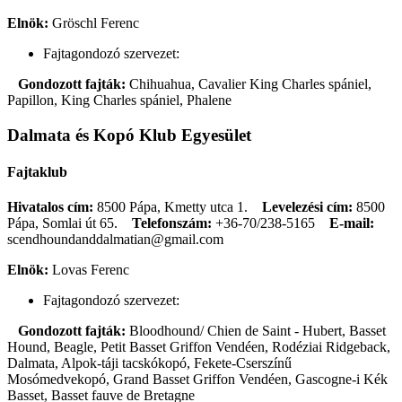
Elnök:
Gröschl Ferenc
Fajtagondozó szervezet:
Gondozott fajták:
Chihuahua, Cavalier King Charles spániel,
Papillon, King Charles spániel, Phalene
Dalmata és Kopó Klub Egyesület
Fajtaklub
Hivatalos cím:
8500 Pápa, Kmetty utca 1.
Levelezési cím:
8500
Pápa, Somlai út 65.
Telefonszám:
+36-70/238-5165
E-mail:
scendhoundanddalmatian@gmail.com
Elnök:
Lovas Ferenc
Fajtagondozó szervezet:
Gondozott fajták:
Bloodhound/ Chien de Saint - Hubert, Basset
Hound, Beagle, Petit Basset Griffon Vendéen, Rodéziai Ridgeback,
Dalmata, Alpok-táji tacskókopó, Fekete-Cserszínű
Mosómedvekopó, Grand Basset Griffon Vendéen, Gascogne-i Kék
Basset, Basset fauve de Bretagne