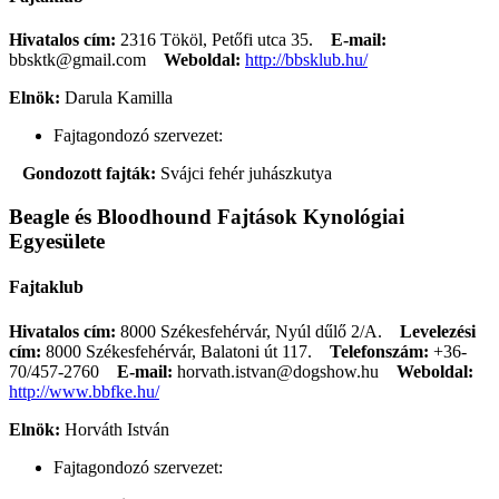
Hivatalos cím:
2316 Tököl, Petőfi utca 35.
E-mail:
bbsktk@gmail.com
Weboldal:
http://bbsklub.hu/
Elnök:
Darula Kamilla
Fajtagondozó szervezet:
Gondozott fajták:
Svájci fehér juhászkutya
Beagle és Bloodhound Fajtások Kynológiai
Egyesülete
Fajtaklub
Hivatalos cím:
8000 Székesfehérvár, Nyúl dűlő 2/A.
Levelezési
cím:
8000 Székesfehérvár, Balatoni út 117.
Telefonszám:
+36-
70/457-2760
E-mail:
horvath.istvan@dogshow.hu
Weboldal:
http://www.bbfke.hu/
Elnök:
Horváth István
Fajtagondozó szervezet: