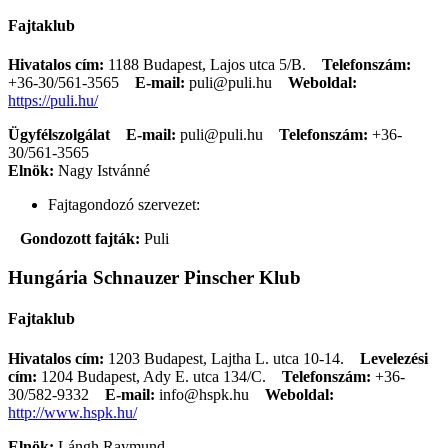
Fajtaklub
Hivatalos cím:
1188 Budapest, Lajos utca 5/B.
Telefonszám:
+36-30/561-3565
E-mail:
puli@puli.hu
Weboldal:
https://puli.hu/
Ügyfélszolgálat
E-mail:
puli@puli.hu
Telefonszám:
+36-
30/561-3565
Elnök:
Nagy Istvánné
Fajtagondozó szervezet:
Gondozott fajták:
Puli
Hungária Schnauzer Pinscher Klub
Fajtaklub
Hivatalos cím:
1203 Budapest, Lajtha L. utca 10-14.
Levelezési
cím:
1204 Budapest, Ady E. utca 134/C.
Telefonszám:
+36-
30/582-9332
E-mail:
info@hspk.hu
Weboldal:
http://www.hspk.hu/
Elnök:
Lángh Raymund