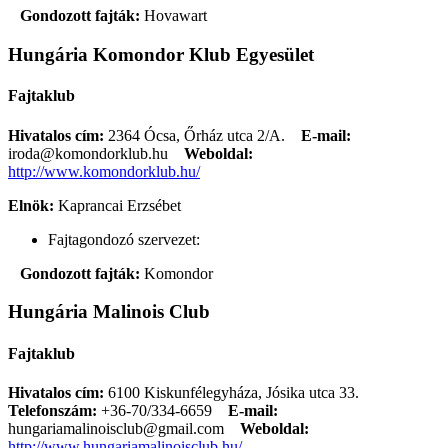
Gondozott fajták:
Hovawart
Hungária Komondor Klub Egyesület
Fajtaklub
Hivatalos cím:
2364 Ócsa, Őrház utca 2/A.
E-mail:
iroda@komondorklub.hu
Weboldal:
http://www.komondorklub.hu/
Elnök:
Kaprancai Erzsébet
Fajtagondozó szervezet:
Gondozott fajták:
Komondor
Hungária Malinois Club
Fajtaklub
Hivatalos cím:
6100 Kiskunfélegyháza, Jósika utca 33.
Telefonszám:
+36-70/334-6659
E-mail:
hungariamalinoisclub@gmail.com
Weboldal:
http://www.hungariamalinoisclub.hu/