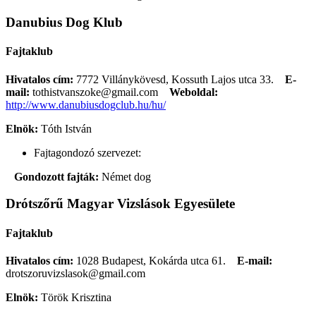
Danubius Dog Klub
Fajtaklub
Hivatalos cím:
7772 Villánykövesd, Kossuth Lajos utca 33.
E-
mail:
tothistvanszoke@gmail.com
Weboldal:
http://www.danubiusdogclub.hu/hu/
Elnök:
Tóth István
Fajtagondozó szervezet:
Gondozott fajták:
Német dog
Drótszőrű Magyar Vizslások Egyesülete
Fajtaklub
Hivatalos cím:
1028 Budapest, Kokárda utca 61.
E-mail:
drotszoruvizslasok@gmail.com
Elnök:
Török Krisztina