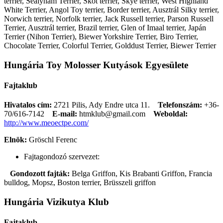
terrier, Sealyham Terrier, Skót terrier, Skye terrier, West Highland
White Terrier, Angol Toy terrier, Border terrier, Ausztrál Silky terrier,
Norwich terrier, Norfolk terrier, Jack Russell terrier, Parson Russell
Terrier, Ausztrál terrier, Brazil terrier, Glen of Imaal terrier, Japán
Terrier (Nihon Terrier), Biewer Yorkshire Terrier, Biro Terrier,
Chocolate Terrier, Colorful Terrier, Golddust Terrier, Biewer Terrier
Hungária Toy Molosser Kutyások Egyesülete
Fajtaklub
Hivatalos cím:
2721 Pilis, Ady Endre utca 11.
Telefonszám:
+36-
70/616-7142
E-mail:
htmklub@gmail.com
Weboldal:
http://www.meoectpe.com/
Elnök:
Gröschl Ferenc
Fajtagondozó szervezet:
Gondozott fajták:
Belga Griffon, Kis Brabanti Griffon, Francia
bulldog, Mopsz, Boston terrier, Brüsszeli griffon
Hungária Vizikutya Klub
Fajtaklub