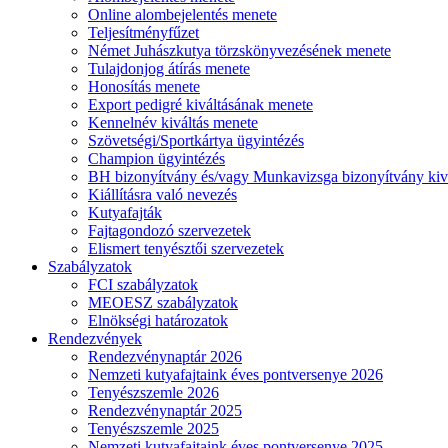
Online alombejelentés menete
Teljesítményfűzet
Német Juhászkutya törzskönyvezésének menete
Tulajdonjog átírás menete
Honosítás menete
Export pedigré kiváltásának menete
Kennelnév kiváltás menete
Szövetségi/Sportkártya ügyintézés
Champion ügyintézés
BH bizonyítvány és/vagy Munkavizsga bizonyítvány kiv
Kiállításra való nevezés
Kutyafajták
Fajtagondozó szervezetek
Elismert tenyésztői szervezetek
Szabályzatok
FCI szabályzatok
MEOESZ szabályzatok
Elnökségi határozatok
Rendezvények
Rendezvénynaptár 2026
Nemzeti kutyafajtaink éves pontversenye 2026
Tenyészszemle 2026
Rendezvénynaptár 2025
Tenyészszemle 2025
Nemzeti kutyafajtaink éves pontversenye 2025