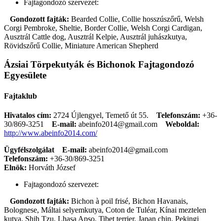
Fajtagondozó szervezet:
Gondozott fajták:
Bearded Collie, Collie hosszúszőrű, Welsh
Corgi Pembroke, Sheltie, Border Collie, Welsh Corgi Cardigan,
Ausztrál Cattle dog, Ausztrál Kelpie, Ausztrál juhászkutya,
Rövidszőrű Collie, Miniature American Shepherd
Ázsiai Törpekutyák és Bichonok Fajtagondozó
Egyesülete
Fajtaklub
Hivatalos cím:
2724 Újlengyel, Temető út 55.
Telefonszám:
+36-
30/869-3251
E-mail:
abeinfo2014@gmail.com
Weboldal:
http://www.abeinfo2014.com/
Ügyfélszolgálat
E-mail:
abeinfo2014@gmail.com
Telefonszám:
+36-30/869-3251
Elnök:
Horváth József
Fajtagondozó szervezet:
Gondozott fajták:
Bichon à poil frisé, Bichon Havanais,
Bolognese, Máltai selyemkutya, Coton de Tuléar, Kínai meztelen
kutya, Shih Tzu, Lhasa Apso, Tibet terrier, Japan chin, Pekingi