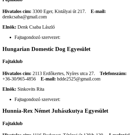
Hivatalos cím:
3300 Eger, Kistályai út 217.
E-mail:
denkcsaba@gmail.com
Elnök:
Denk Csaba László
Fajtagondozó szervezet:
Hungarian Domestic Dog Egyesület
Fajtaklub
Hivatalos cím:
2113 Erdőkertes, Nyíres utca 27.
Telefonszám:
+36-30/965-4856
E-mail:
hdde2525@gmail.com
Elnök:
Sinkovits Rita
Fajtagondozó szervezet:
Hunnia-Rex Német Juhászkutya Egyesület
Fajtaklub