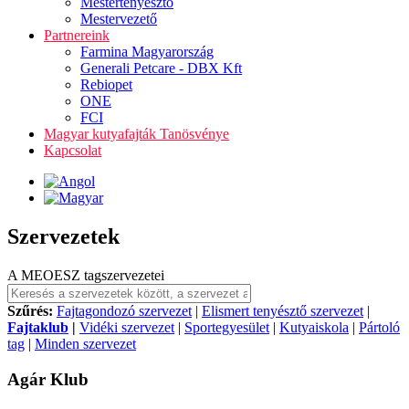
Mestertenyésztő
Mestervezető
Partnereink
Farmina Magyarország
Generali Petcare - DBX Kft
Rebiopet
ONE
FCI
Magyar kutyafajták Tanösvénye
Kapcsolat
Szervezetek
A MEOESZ tagszervezetei
Szűrés:
Fajtagondozó szervezet
|
Elismert tenyésztő szervezet
|
Fajtaklub
|
Vidéki szervezet
|
Sportegyesület
|
Kutyaiskola
|
Pártoló
tag
|
Minden szervezet
Agár Klub