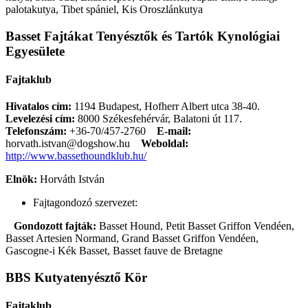
palotakutya, Tibet spániel, Kis Oroszlánkutya
Basset Fajtákat Tenyésztők és Tartók Kynológiai
Egyesülete
Fajtaklub
Hivatalos cím:
1194 Budapest, Hofherr Albert utca 38-40.
Levelezési cím:
8000 Székesfehérvár, Balatoni út 117.
Telefonszám:
+36-70/457-2760
E-mail:
horvath.istvan@dogshow.hu
Weboldal:
http://www.bassethoundklub.hu/
Elnök:
Horváth István
Fajtagondozó szervezet:
Gondozott fajták:
Basset Hound, Petit Basset Griffon Vendéen,
Basset Artesien Normand, Grand Basset Griffon Vendéen,
Gascogne-i Kék Basset, Basset fauve de Bretagne
BBS Kutyatenyésztő Kör
Fajtaklub