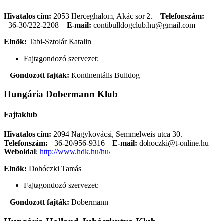
Hivatalos cím:
2053 Herceghalom, Akác sor 2.
Telefonszám:
+36-30/222-2208
E-mail:
contibulldogclub.hu@gmail.com
Elnök:
Tabi-Sztolár Katalin
Fajtagondozó szervezet:
Gondozott fajták:
Kontinentális Bulldog
Hungária Dobermann Klub
Fajtaklub
Hivatalos cím:
2094 Nagykovácsi, Semmelweis utca 30.
Telefonszám:
+36-20/956-9316
E-mail:
dohoczki@t-online.hu
Weboldal:
http://www.hdk.hu/hu/
Elnök:
Dohóczki Tamás
Fajtagondozó szervezet:
Gondozott fajták:
Dobermann