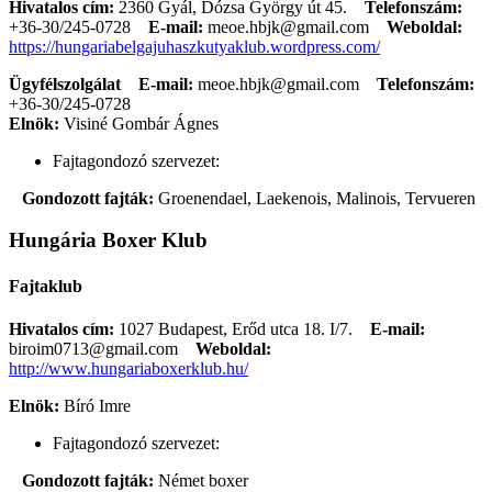
Hivatalos cím:
2360 Gyál, Dózsa György út 45.
Telefonszám:
+36-30/245-0728
E-mail:
meoe.hbjk@gmail.com
Weboldal:
https://hungariabelgajuhaszkutyaklub.wordpress.com/
Ügyfélszolgálat
E-mail:
meoe.hbjk@gmail.com
Telefonszám:
+36-30/245-0728
Elnök:
Visiné Gombár Ágnes
Fajtagondozó szervezet:
Gondozott fajták:
Groenendael, Laekenois, Malinois, Tervueren
Hungária Boxer Klub
Fajtaklub
Hivatalos cím:
1027 Budapest, Erőd utca 18. I/7.
E-mail:
biroim0713@gmail.com
Weboldal:
http://www.hungariaboxerklub.hu/
Elnök:
Bíró Imre
Fajtagondozó szervezet:
Gondozott fajták:
Német boxer