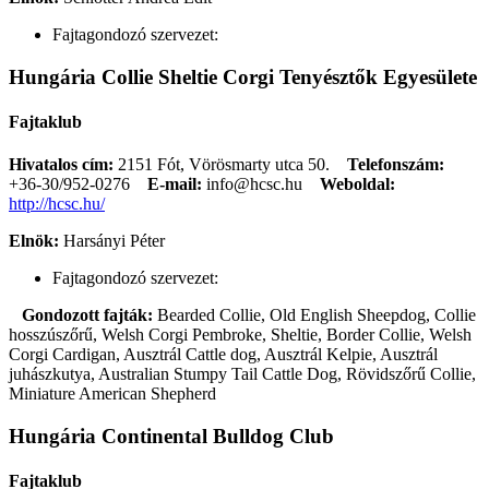
Fajtagondozó szervezet:
Hungária Collie Sheltie Corgi Tenyésztők Egyesülete
Fajtaklub
Hivatalos cím:
2151 Fót, Vörösmarty utca 50.
Telefonszám:
+36-30/952-0276
E-mail:
info@hcsc.hu
Weboldal:
http://hcsc.hu/
Elnök:
Harsányi Péter
Fajtagondozó szervezet:
Gondozott fajták:
Bearded Collie, Old English Sheepdog, Collie
hosszúszőrű, Welsh Corgi Pembroke, Sheltie, Border Collie, Welsh
Corgi Cardigan, Ausztrál Cattle dog, Ausztrál Kelpie, Ausztrál
juhászkutya, Australian Stumpy Tail Cattle Dog, Rövidszőrű Collie,
Miniature American Shepherd
Hungária Continental Bulldog Club
Fajtaklub