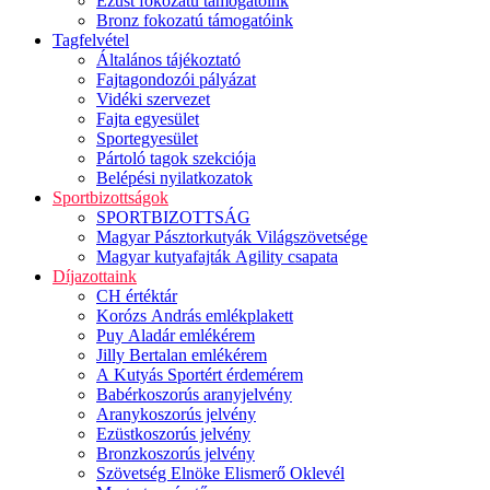
Ezüst fokozatú támogatóink
Bronz fokozatú támogatóink
Tagfelvétel
Általános tájékoztató
Fajtagondozói pályázat
Vidéki szervezet
Fajta egyesület
Sportegyesület
Pártoló tagok szekciója
Belépési nyilatkozatok
Sportbizottságok
SPORTBIZOTTSÁG
Magyar Pásztorkutyák Világszövetsége
Magyar kutyafajták Agility csapata
Díjazottaink
CH értéktár
Korózs András emlékplakett
Puy Aladár emlékérem
Jilly Bertalan emlékérem
A Kutyás Sportért érdemérem
Babérkoszorús aranyjelvény
Aranykoszorús jelvény
Ezüstkoszorús jelvény
Bronzkoszorús jelvény
Szövetség Elnöke Elismerő Oklevél