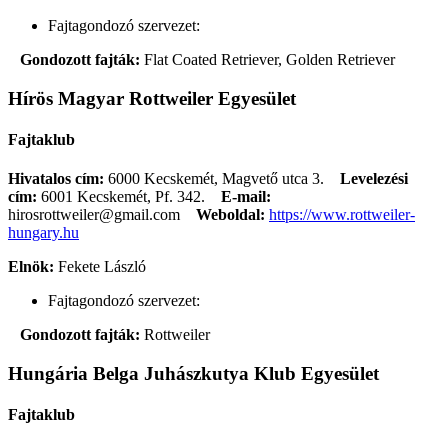
Fajtagondozó szervezet:
Gondozott fajták:
Flat Coated Retriever, Golden Retriever
Hírös Magyar Rottweiler Egyesület
Fajtaklub
Hivatalos cím:
6000 Kecskemét, Magvető utca 3.
Levelezési
cím:
6001 Kecskemét, Pf. 342.
E-mail:
hirosrottweiler@gmail.com
Weboldal:
https://www.rottweiler-
hungary.hu
Elnök:
Fekete László
Fajtagondozó szervezet:
Gondozott fajták:
Rottweiler
Hungária Belga Juhászkutya Klub Egyesület
Fajtaklub