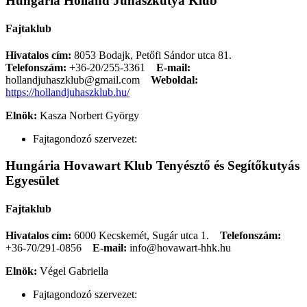
Hungária Holland Juhászkutya Klub
Fajtaklub
Hivatalos cím:
8053 Bodajk, Petőfi Sándor utca 81.
Telefonszám:
+36-20/255-3361
E-mail:
hollandjuhaszklub@gmail.com
Weboldal:
https://hollandjuhaszklub.hu/
Elnök:
Kasza Norbert György
Fajtagondozó szervezet:
Hungária Hovawart Klub Tenyésztő és Segítőkutyás
Egyesület
Fajtaklub
Hivatalos cím:
6000 Kecskemét, Sugár utca 1.
Telefonszám:
+36-70/291-0856
E-mail:
info@hovawart-hhk.hu
Elnök:
Végel Gabriella
Fajtagondozó szervezet: