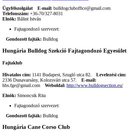
Ügyfélszolgálat
E-mail:
bulldogcluboffice@gmail.com
Telefonszám:
+36-70/327-8031
Elnök:
Bálint István
Fajtagondozó szervezet:
Gondozott fajták:
Bulldog
Hungária Bulldog Szekció Fajtagondozó Egyesület
Fajtaklub
Hivatalos cím:
1141 Budapest, Szugló utca 82.
Levelezési cím:
2336 Dunavarsány, Kolozsvári utca 57.
E-mail:
hbs.fge@gmail.com
Weboldal:
http://www.bulldogsection.eu/
Elnök:
Simoncsik Rita
Fajtagondozó szervezet:
Gondozott fajták:
Bulldog
Hungária Cane Corso Club