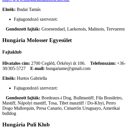
Elnök:
Budai Tamás
Fajtagondozó szervezet:
Gondozott fajták:
Groenendael, Laekenois, Malinois, Tervueren
Hungária Molosser Egyesület
Fajtaklub
Hivatalos cím:
2700 Cegléd, Örkényi út 106.
Telefonszám:
+36-
30/305-5727
E-mail:
hungariame@gmail.com
Elnök:
Hurtos Gabriella
Fajtagondozó szervezet:
Gondozott fajták:
Bordeaux-i Dog, Bullmastiff, Fila Brasileiro,
Mastiff, Nápolyi mastiff, Tosa, Tibet masztiff / Do-Khyi, Perro
Dogo Mallorquin, Presa Canario, Cimarrón Uruguayo, Amerikai
bulldog
Hungária Puli Klub