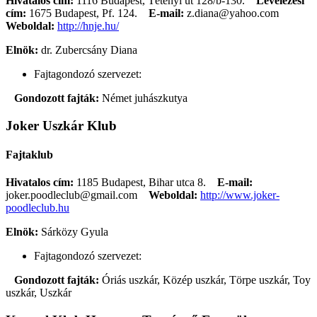
Hivatalos cím:
1116 Budapest, Tétényi út 128/b-130.
Levelezési
cím:
1675 Budapest, Pf. 124.
E-mail:
z.diana@yahoo.com
Weboldal:
http://hnje.hu/
Elnök:
dr. Zubercsány Diana
Fajtagondozó szervezet:
Gondozott fajták:
Német juhászkutya
Joker Uszkár Klub
Fajtaklub
Hivatalos cím:
1185 Budapest, Bihar utca 8.
E-mail:
joker.poodleclub@gmail.com
Weboldal:
http://www.joker-
poodleclub.hu
Elnök:
Sárközy Gyula
Fajtagondozó szervezet:
Gondozott fajták:
Óriás uszkár, Közép uszkár, Törpe uszkár, Toy
uszkár, Uszkár