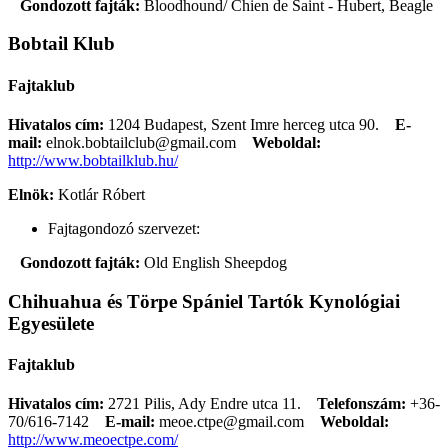
Gondozott fajták:
Bloodhound/ Chien de Saint - Hubert, Beagle
Bobtail Klub
Fajtaklub
Hivatalos cím:
1204 Budapest, Szent Imre herceg utca 90.
E-
mail:
elnok.bobtailclub@gmail.com
Weboldal:
http://www.bobtailklub.hu/
Elnök:
Kotlár Róbert
Fajtagondozó szervezet:
Gondozott fajták:
Old English Sheepdog
Chihuahua és Törpe Spániel Tartók Kynológiai
Egyesülete
Fajtaklub
Hivatalos cím:
2721 Pilis, Ady Endre utca 11.
Telefonszám:
+36-
70/616-7142
E-mail:
meoe.ctpe@gmail.com
Weboldal:
http://www.meoectpe.com/