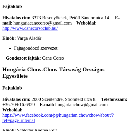
Fajtaklub
Hivatalos cím:
3373 Besenyőtelek, Petőfi Sándor utca 14.
E-
mail:
hungariacanecorso@gmail.com
Weboldal:
http://www.canecorsoclub.hu/
Elnök:
Varga Aladár
Fajtagondozó szervezet:
Gondozott fajták:
Cane Corso
Hungária Chow-Chow Társaság Országos
Egyesülete
Fajtaklub
Hivatalos cím:
2000 Szentendre, Stromfeld utca 8.
Telefonszám:
+36-70/616-6929
E-mail:
hungarianchow@gmail.com
Weboldal:
https://www.facebook.com/pg/hungarian.chowchow/about/?
ref=page_internal
Elnök:
Schlotter Andrea Edit