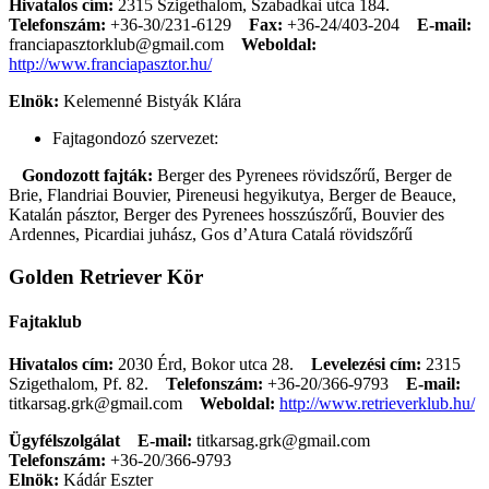
Hivatalos cím:
2315 Szigethalom, Szabadkai utca 184.
Telefonszám:
+36-30/231-6129
Fax:
+36-24/403-204
E-mail:
franciapasztorklub@gmail.com
Weboldal:
http://www.franciapasztor.hu/
Elnök:
Kelemenné Bistyák Klára
Fajtagondozó szervezet:
Gondozott fajták:
Berger des Pyrenees rövidszőrű, Berger de
Brie, Flandriai Bouvier, Pireneusi hegyikutya, Berger de Beauce,
Katalán pásztor, Berger des Pyrenees hosszúszőrű, Bouvier des
Ardennes, Picardiai juhász, Gos d’Atura Catalá rövidszőrű
Golden Retriever Kör
Fajtaklub
Hivatalos cím:
2030 Érd, Bokor utca 28.
Levelezési cím:
2315
Szigethalom, Pf. 82.
Telefonszám:
+36-20/366-9793
E-mail:
titkarsag.grk@gmail.com
Weboldal:
http://www.retrieverklub.hu/
Ügyfélszolgálat
E-mail:
titkarsag.grk@gmail.com
Telefonszám:
+36-20/366-9793
Elnök:
Kádár Eszter