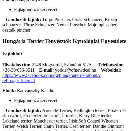
Fajtagondozó szervezet:
Gondozott fajták:
Törpe Pinscher, Óriás Schnauzer, Közép
schnauzer, Törpe Schnauzer, Német Pinscher, Majompinscher,
osztrák pincher
Hungária Terrier Tenyésztők Kynológiai Egyesülete
Fajtaklub
Hivatalos cím:
2146 Mogyoród, Szántó út 51/A.
Telefonszám:
+36-30/656-3511
E-mail:
yorkie@ofnewdeal.hu
Weboldal:
https://www.facebook.com/pg/hungariaterrier/about/?
ref=page_internal
Elnök:
Radvánszky Katalin
Fajtagondozó szervezet:
Gondozott fajták:
Airedale Terrier, Bedlington terrier, Foxterrier
simaszőrű, Foxterrier drótszőrű, Ír terrier, Kerry Blue terrier,
Lakeland terrier, Manchester terrier, Irish Soft Coated Wheaten
Terrier, Welsh Terrier, Cairn Terrier, Cseh terrier, Dandie Dinmont