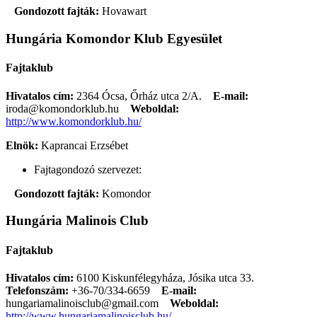
Gondozott fajták:
Hovawart
Hungária Komondor Klub Egyesület
Fajtaklub
Hivatalos cím:
2364 Ócsa, Őrház utca 2/A.
E-mail:
iroda@komondorklub.hu
Weboldal:
http://www.komondorklub.hu/
Elnök:
Kaprancai Erzsébet
Fajtagondozó szervezet:
Gondozott fajták:
Komondor
Hungária Malinois Club
Fajtaklub
Hivatalos cím:
6100 Kiskunfélegyháza, Jósika utca 33.
Telefonszám:
+36-70/334-6659
E-mail:
hungariamalinoisclub@gmail.com
Weboldal:
http://www.hungariamalinoisclub.hu/