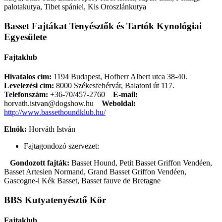
palotakutya, Tibet spániel, Kis Oroszlánkutya
Basset Fajtákat Tenyésztők és Tartók Kynológiai
Egyesülete
Fajtaklub
Hivatalos cím:
1194 Budapest, Hofherr Albert utca 38-40.
Levelezési cím:
8000 Székesfehérvár, Balatoni út 117.
Telefonszám:
+36-70/457-2760
E-mail:
horvath.istvan@dogshow.hu
Weboldal:
http://www.bassethoundklub.hu/
Elnök:
Horváth István
Fajtagondozó szervezet:
Gondozott fajták:
Basset Hound, Petit Basset Griffon Vendéen,
Basset Artesien Normand, Grand Basset Griffon Vendéen,
Gascogne-i Kék Basset, Basset fauve de Bretagne
BBS Kutyatenyésztő Kör
Fajtaklub