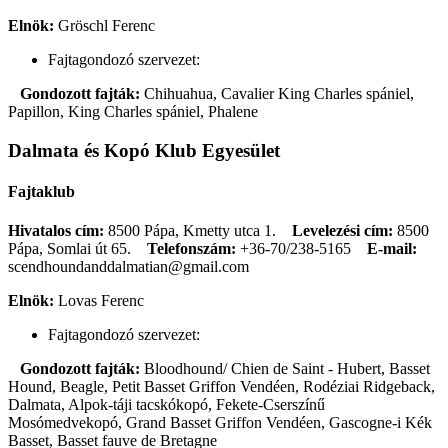
Elnök:
Gröschl Ferenc
Fajtagondozó szervezet:
Gondozott fajták:
Chihuahua, Cavalier King Charles spániel,
Papillon, King Charles spániel, Phalene
Dalmata és Kopó Klub Egyesület
Fajtaklub
Hivatalos cím:
8500 Pápa, Kmetty utca 1.
Levelezési cím:
8500
Pápa, Somlai út 65.
Telefonszám:
+36-70/238-5165
E-mail:
scendhoundanddalmatian@gmail.com
Elnök:
Lovas Ferenc
Fajtagondozó szervezet:
Gondozott fajták:
Bloodhound/ Chien de Saint - Hubert, Basset
Hound, Beagle, Petit Basset Griffon Vendéen, Rodéziai Ridgeback,
Dalmata, Alpok-táji tacskókopó, Fekete-Cserszínű
Mosómedvekopó, Grand Basset Griffon Vendéen, Gascogne-i Kék
Basset, Basset fauve de Bretagne