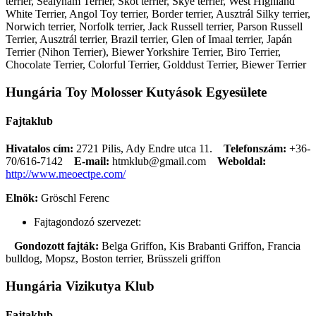
terrier, Sealyham Terrier, Skót terrier, Skye terrier, West Highland
White Terrier, Angol Toy terrier, Border terrier, Ausztrál Silky terrier,
Norwich terrier, Norfolk terrier, Jack Russell terrier, Parson Russell
Terrier, Ausztrál terrier, Brazil terrier, Glen of Imaal terrier, Japán
Terrier (Nihon Terrier), Biewer Yorkshire Terrier, Biro Terrier,
Chocolate Terrier, Colorful Terrier, Golddust Terrier, Biewer Terrier
Hungária Toy Molosser Kutyások Egyesülete
Fajtaklub
Hivatalos cím:
2721 Pilis, Ady Endre utca 11.
Telefonszám:
+36-
70/616-7142
E-mail:
htmklub@gmail.com
Weboldal:
http://www.meoectpe.com/
Elnök:
Gröschl Ferenc
Fajtagondozó szervezet:
Gondozott fajták:
Belga Griffon, Kis Brabanti Griffon, Francia
bulldog, Mopsz, Boston terrier, Brüsszeli griffon
Hungária Vizikutya Klub
Fajtaklub