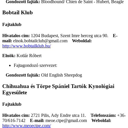
Gondozott fajták:
Bloodhound/ Chien de Saint - Hubert, Beagle
Bobtail Klub
Fajtaklub
Hivatalos cím:
1204 Budapest, Szent Imre herceg utca 90.
E-
mail:
elnok.bobtailclub@gmail.com
Weboldal:
http://www.bobtailklub.hu/
Elnök:
Kotlár Róbert
Fajtagondozó szervezet:
Gondozott fajták:
Old English Sheepdog
Chihuahua és Törpe Spániel Tartók Kynológiai
Egyesülete
Fajtaklub
Hivatalos cím:
2721 Pilis, Ady Endre utca 11.
Telefonszám:
+36-
70/616-7142
E-mail:
meoe.ctpe@gmail.com
Weboldal:
http://www.meoectpe.com/