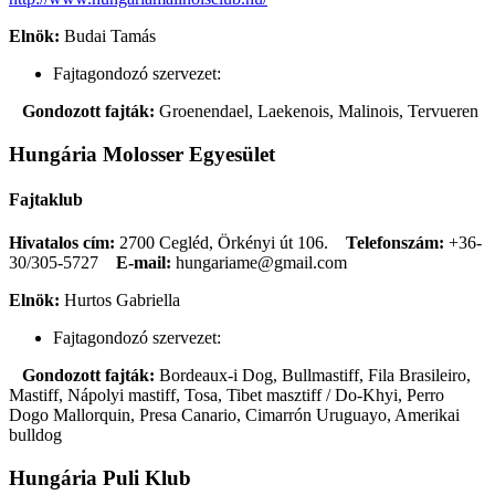
Elnök:
Budai Tamás
Fajtagondozó szervezet:
Gondozott fajták:
Groenendael, Laekenois, Malinois, Tervueren
Hungária Molosser Egyesület
Fajtaklub
Hivatalos cím:
2700 Cegléd, Örkényi út 106.
Telefonszám:
+36-
30/305-5727
E-mail:
hungariame@gmail.com
Elnök:
Hurtos Gabriella
Fajtagondozó szervezet:
Gondozott fajták:
Bordeaux-i Dog, Bullmastiff, Fila Brasileiro,
Mastiff, Nápolyi mastiff, Tosa, Tibet masztiff / Do-Khyi, Perro
Dogo Mallorquin, Presa Canario, Cimarrón Uruguayo, Amerikai
bulldog
Hungária Puli Klub