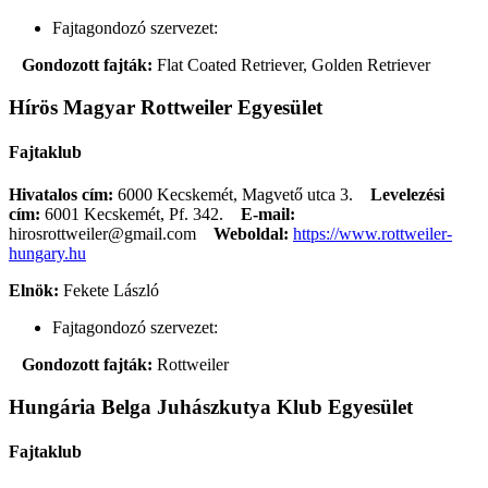
Fajtagondozó szervezet:
Gondozott fajták:
Flat Coated Retriever, Golden Retriever
Hírös Magyar Rottweiler Egyesület
Fajtaklub
Hivatalos cím:
6000 Kecskemét, Magvető utca 3.
Levelezési
cím:
6001 Kecskemét, Pf. 342.
E-mail:
hirosrottweiler@gmail.com
Weboldal:
https://www.rottweiler-
hungary.hu
Elnök:
Fekete László
Fajtagondozó szervezet:
Gondozott fajták:
Rottweiler
Hungária Belga Juhászkutya Klub Egyesület
Fajtaklub