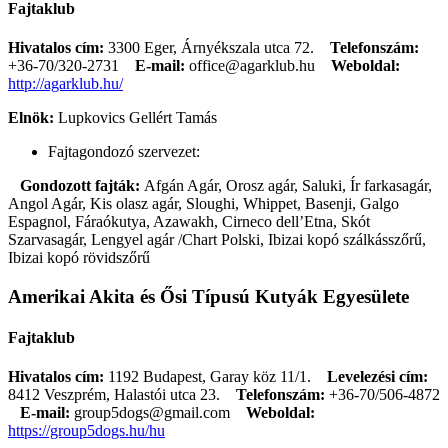
Fajtaklub
Hivatalos cím:
3300 Eger, Árnyékszala utca 72.
Telefonszám:
+36-70/320-2731
E-mail:
office@agarklub.hu
Weboldal:
http://agarklub.hu/
Elnök:
Lupkovics Gellért Tamás
Fajtagondozó szervezet:
Gondozott fajták:
Afgán Agár, Orosz agár, Saluki, Ír farkasagár,
Angol Agár, Kis olasz agár, Sloughi, Whippet, Basenji, Galgo
Espagnol, Fáraókutya, Azawakh, Cirneco dell’Etna, Skót
Szarvasagár, Lengyel agár /Chart Polski, Ibizai kopó szálkásszőrű,
Ibizai kopó rövidszőrű
Amerikai Akita és Ősi Típusú Kutyák Egyesülete
Fajtaklub
Hivatalos cím:
1192 Budapest, Garay köz 11/1.
Levelezési cím:
8412 Veszprém, Halastói utca 23.
Telefonszám:
+36-70/506-4872
E-mail:
group5dogs@gmail.com
Weboldal:
https://group5dogs.hu/hu