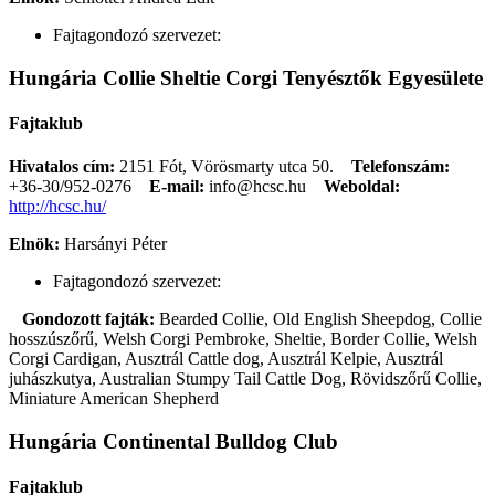
Fajtagondozó szervezet:
Hungária Collie Sheltie Corgi Tenyésztők Egyesülete
Fajtaklub
Hivatalos cím:
2151 Fót, Vörösmarty utca 50.
Telefonszám:
+36-30/952-0276
E-mail:
info@hcsc.hu
Weboldal:
http://hcsc.hu/
Elnök:
Harsányi Péter
Fajtagondozó szervezet:
Gondozott fajták:
Bearded Collie, Old English Sheepdog, Collie
hosszúszőrű, Welsh Corgi Pembroke, Sheltie, Border Collie, Welsh
Corgi Cardigan, Ausztrál Cattle dog, Ausztrál Kelpie, Ausztrál
juhászkutya, Australian Stumpy Tail Cattle Dog, Rövidszőrű Collie,
Miniature American Shepherd
Hungária Continental Bulldog Club
Fajtaklub