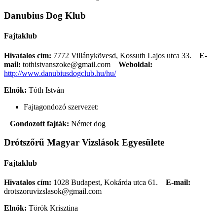
Danubius Dog Klub
Fajtaklub
Hivatalos cím:
7772 Villánykövesd, Kossuth Lajos utca 33.
E-
mail:
tothistvanszoke@gmail.com
Weboldal:
http://www.danubiusdogclub.hu/hu/
Elnök:
Tóth István
Fajtagondozó szervezet:
Gondozott fajták:
Német dog
Drótszőrű Magyar Vizslások Egyesülete
Fajtaklub
Hivatalos cím:
1028 Budapest, Kokárda utca 61.
E-mail:
drotszoruvizslasok@gmail.com
Elnök:
Török Krisztina