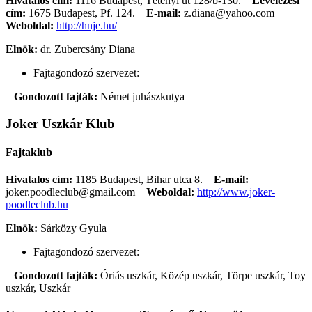
Hivatalos cím:
1116 Budapest, Tétényi út 128/b-130.
Levelezési
cím:
1675 Budapest, Pf. 124.
E-mail:
z.diana@yahoo.com
Weboldal:
http://hnje.hu/
Elnök:
dr. Zubercsány Diana
Fajtagondozó szervezet:
Gondozott fajták:
Német juhászkutya
Joker Uszkár Klub
Fajtaklub
Hivatalos cím:
1185 Budapest, Bihar utca 8.
E-mail:
joker.poodleclub@gmail.com
Weboldal:
http://www.joker-
poodleclub.hu
Elnök:
Sárközy Gyula
Fajtagondozó szervezet:
Gondozott fajták:
Óriás uszkár, Közép uszkár, Törpe uszkár, Toy
uszkár, Uszkár