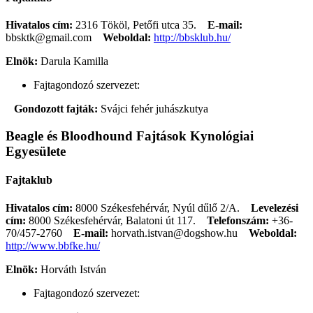
Hivatalos cím:
2316 Tököl, Petőfi utca 35.
E-mail:
bbsktk@gmail.com
Weboldal:
http://bbsklub.hu/
Elnök:
Darula Kamilla
Fajtagondozó szervezet:
Gondozott fajták:
Svájci fehér juhászkutya
Beagle és Bloodhound Fajtások Kynológiai
Egyesülete
Fajtaklub
Hivatalos cím:
8000 Székesfehérvár, Nyúl dűlő 2/A.
Levelezési
cím:
8000 Székesfehérvár, Balatoni út 117.
Telefonszám:
+36-
70/457-2760
E-mail:
horvath.istvan@dogshow.hu
Weboldal:
http://www.bbfke.hu/
Elnök:
Horváth István
Fajtagondozó szervezet: