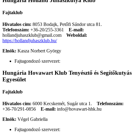
Hungária Holland Juhászkutya Klub
Fajtaklub
Hivatalos cím:
8053 Bodajk, Petőfi Sándor utca 81.
Telefonszám:
+36-20/255-3361
E-mail:
hollandjuhaszklub@gmail.com
Weboldal:
https://hollandjuhaszklub.hu/
Elnök:
Kasza Norbert György
Fajtagondozó szervezet:
Hungária Hovawart Klub Tenyésztő és Segítőkutyás
Egyesület
Fajtaklub
Hivatalos cím:
6000 Kecskemét, Sugár utca 1.
Telefonszám:
+36-70/291-0856
E-mail:
info@hovawart-hhk.hu
Elnök:
Végel Gabriella
Fajtagondozó szervezet: