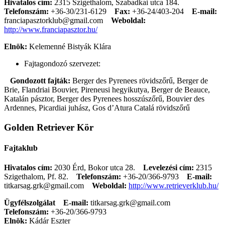
Hivatalos cím:
2315 Szigethalom, Szabadkai utca 184.
Telefonszám:
+36-30/231-6129
Fax:
+36-24/403-204
E-mail:
franciapasztorklub@gmail.com
Weboldal:
http://www.franciapasztor.hu/
Elnök:
Kelemenné Bistyák Klára
Fajtagondozó szervezet:
Gondozott fajták:
Berger des Pyrenees rövidszőrű, Berger de
Brie, Flandriai Bouvier, Pireneusi hegyikutya, Berger de Beauce,
Katalán pásztor, Berger des Pyrenees hosszúszőrű, Bouvier des
Ardennes, Picardiai juhász, Gos d’Atura Catalá rövidszőrű
Golden Retriever Kör
Fajtaklub
Hivatalos cím:
2030 Érd, Bokor utca 28.
Levelezési cím:
2315
Szigethalom, Pf. 82.
Telefonszám:
+36-20/366-9793
E-mail:
titkarsag.grk@gmail.com
Weboldal:
http://www.retrieverklub.hu/
Ügyfélszolgálat
E-mail:
titkarsag.grk@gmail.com
Telefonszám:
+36-20/366-9793
Elnök:
Kádár Eszter