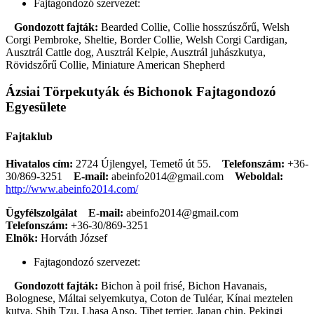
Fajtagondozó szervezet:
Gondozott fajták:
Bearded Collie, Collie hosszúszőrű, Welsh
Corgi Pembroke, Sheltie, Border Collie, Welsh Corgi Cardigan,
Ausztrál Cattle dog, Ausztrál Kelpie, Ausztrál juhászkutya,
Rövidszőrű Collie, Miniature American Shepherd
Ázsiai Törpekutyák és Bichonok Fajtagondozó
Egyesülete
Fajtaklub
Hivatalos cím:
2724 Újlengyel, Temető út 55.
Telefonszám:
+36-
30/869-3251
E-mail:
abeinfo2014@gmail.com
Weboldal:
http://www.abeinfo2014.com/
Ügyfélszolgálat
E-mail:
abeinfo2014@gmail.com
Telefonszám:
+36-30/869-3251
Elnök:
Horváth József
Fajtagondozó szervezet:
Gondozott fajták:
Bichon à poil frisé, Bichon Havanais,
Bolognese, Máltai selyemkutya, Coton de Tuléar, Kínai meztelen
kutya, Shih Tzu, Lhasa Apso, Tibet terrier, Japan chin, Pekingi