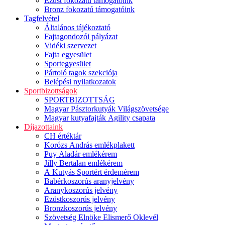
Ezüst fokozatú támogatóink
Bronz fokozatú támogatóink
Tagfelvétel
Általános tájékoztató
Fajtagondozói pályázat
Vidéki szervezet
Fajta egyesület
Sportegyesület
Pártoló tagok szekciója
Belépési nyilatkozatok
Sportbizottságok
SPORTBIZOTTSÁG
Magyar Pásztorkutyák Világszövetsége
Magyar kutyafajták Agility csapata
Díjazottaink
CH értéktár
Korózs András emlékplakett
Puy Aladár emlékérem
Jilly Bertalan emlékérem
A Kutyás Sportért érdemérem
Babérkoszorús aranyjelvény
Aranykoszorús jelvény
Ezüstkoszorús jelvény
Bronzkoszorús jelvény
Szövetség Elnöke Elismerő Oklevél