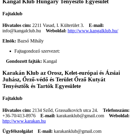
Kangal Klub Hungary Tenyésztő Egyesület
Fajtaklub
Hivatalos cím:
2211 Vasad, I. Külterület 3.
E-mail:
info@kangalclub.hu
Weboldal:
http://www.kangalklub.hu/
Elnök:
Bazsó Mihály
Fajtagondozó szervezet:
Gondozott fajták:
Kangal
Karakán Klub az Orosz, Kelet-európai és Ázsiai
Juhász, Őrző-védő és Terület Őrző Kutyát
Tenyésztők és Tartók Egyesülete
Fajtaklub
Hivatalos cím:
2134 Sződ, Grassalkovich utca 24.
Telefonszám:
+36-70/413-8976
E-mail:
karakanklub@gmail.com
Weboldal:
http://www.karakan.hu
Ügyfélszolgálat
E-mail:
karakanklub@gmail.com