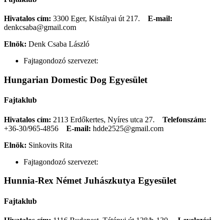
Hivatalos cím:
3300 Eger, Kistályai út 217.
E-mail:
denkcsaba@gmail.com
Elnök:
Denk Csaba László
Fajtagondozó szervezet:
Hungarian Domestic Dog Egyesület
Fajtaklub
Hivatalos cím:
2113 Erdőkertes, Nyíres utca 27.
Telefonszám:
+36-30/965-4856
E-mail:
hdde2525@gmail.com
Elnök:
Sinkovits Rita
Fajtagondozó szervezet:
Hunnia-Rex Német Juhászkutya Egyesület
Fajtaklub