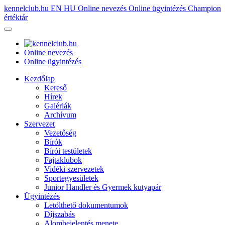
kennelclub.hu
EN
HU
Online nevezés
Online ügyintézés
Champion
értéktár
Online nevezés
Online ügyintézés
Kezdőlap
Kereső
Hírek
Galériák
Archívum
Szervezet
Vezetőség
Bírók
Bírói testületek
Fajtaklubok
Vidéki szervezetek
Sportegyesületek
Junior Handler és Gyermek kutyapár
Ügyintézés
Letölthető dokumentumok
Díjszabás
Alombejelentés menete