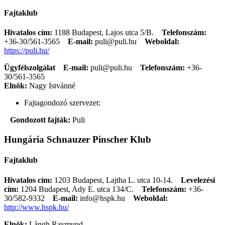
Fajtaklub
Hivatalos cím:
1188 Budapest, Lajos utca 5/B.
Telefonszám:
+36-30/561-3565
E-mail:
puli@puli.hu
Weboldal:
https://puli.hu/
Ügyfélszolgálat
E-mail:
puli@puli.hu
Telefonszám:
+36-
30/561-3565
Elnök:
Nagy Istvánné
Fajtagondozó szervezet:
Gondozott fajták:
Puli
Hungária Schnauzer Pinscher Klub
Fajtaklub
Hivatalos cím:
1203 Budapest, Lajtha L. utca 10-14.
Levelezési
cím:
1204 Budapest, Ady E. utca 134/C.
Telefonszám:
+36-
30/582-9332
E-mail:
info@hspk.hu
Weboldal:
http://www.hspk.hu/
Elnök:
Lángh Raymund