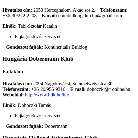
Hivatalos cím:
2053 Herceghalom, Akác sor 2.
Telefonszám:
+36-30/222-2208
E-mail:
contibulldogclub.hu@gmail.com
Elnök:
Tabi-Sztolár Katalin
Fajtagondozó szervezet:
Gondozott fajták:
Kontinentális Bulldog
Hungária Dobermann Klub
Fajtaklub
Hivatalos cím:
2094 Nagykovácsi, Semmelweis utca 30.
Telefonszám:
+36-20/956-9316
E-mail:
dohoczki@t-online.hu
Weboldal:
http://www.hdk.hu/hu/
Elnök:
Dohóczki Tamás
Fajtagondozó szervezet:
Gondozott fajták:
Dobermann