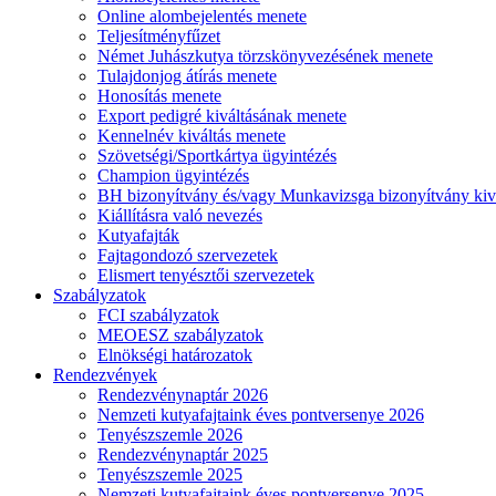
Online alombejelentés menete
Teljesítményfűzet
Német Juhászkutya törzskönyvezésének menete
Tulajdonjog átírás menete
Honosítás menete
Export pedigré kiváltásának menete
Kennelnév kiváltás menete
Szövetségi/Sportkártya ügyintézés
Champion ügyintézés
BH bizonyítvány és/vagy Munkavizsga bizonyítvány kiv
Kiállításra való nevezés
Kutyafajták
Fajtagondozó szervezetek
Elismert tenyésztői szervezetek
Szabályzatok
FCI szabályzatok
MEOESZ szabályzatok
Elnökségi határozatok
Rendezvények
Rendezvénynaptár 2026
Nemzeti kutyafajtaink éves pontversenye 2026
Tenyészszemle 2026
Rendezvénynaptár 2025
Tenyészszemle 2025
Nemzeti kutyafajtaink éves pontversenye 2025