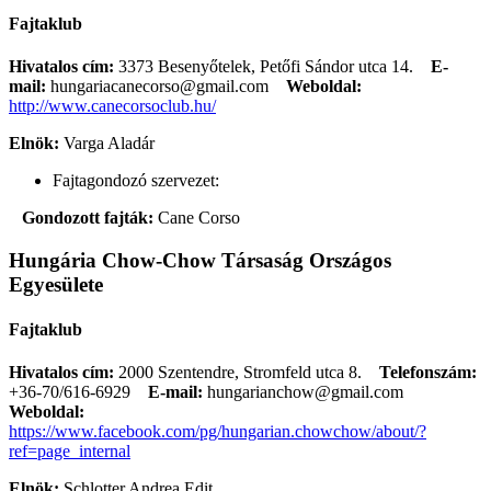
Fajtaklub
Hivatalos cím:
3373 Besenyőtelek, Petőfi Sándor utca 14.
E-
mail:
hungariacanecorso@gmail.com
Weboldal:
http://www.canecorsoclub.hu/
Elnök:
Varga Aladár
Fajtagondozó szervezet:
Gondozott fajták:
Cane Corso
Hungária Chow-Chow Társaság Országos
Egyesülete
Fajtaklub
Hivatalos cím:
2000 Szentendre, Stromfeld utca 8.
Telefonszám:
+36-70/616-6929
E-mail:
hungarianchow@gmail.com
Weboldal:
https://www.facebook.com/pg/hungarian.chowchow/about/?
ref=page_internal
Elnök:
Schlotter Andrea Edit