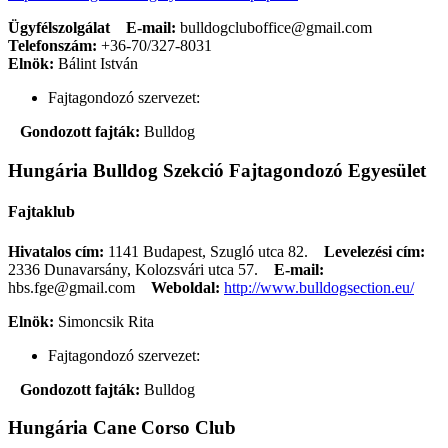
Ügyfélszolgálat
E-mail:
bulldogcluboffice@gmail.com
Telefonszám:
+36-70/327-8031
Elnök:
Bálint István
Fajtagondozó szervezet:
Gondozott fajták:
Bulldog
Hungária Bulldog Szekció Fajtagondozó Egyesület
Fajtaklub
Hivatalos cím:
1141 Budapest, Szugló utca 82.
Levelezési cím:
2336 Dunavarsány, Kolozsvári utca 57.
E-mail:
hbs.fge@gmail.com
Weboldal:
http://www.bulldogsection.eu/
Elnök:
Simoncsik Rita
Fajtagondozó szervezet:
Gondozott fajták:
Bulldog
Hungária Cane Corso Club