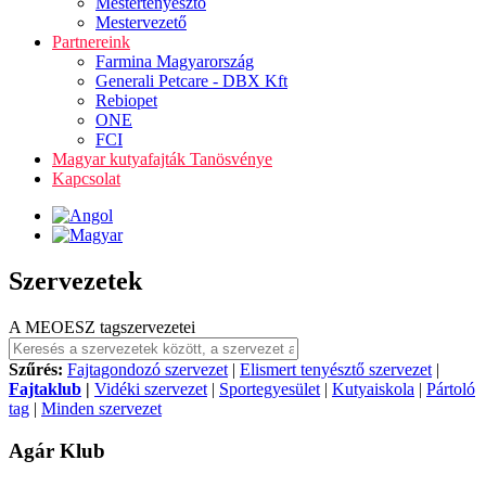
Mestertenyésztő
Mestervezető
Partnereink
Farmina Magyarország
Generali Petcare - DBX Kft
Rebiopet
ONE
FCI
Magyar kutyafajták Tanösvénye
Kapcsolat
Szervezetek
A MEOESZ tagszervezetei
Szűrés:
Fajtagondozó szervezet
|
Elismert tenyésztő szervezet
|
Fajtaklub
|
Vidéki szervezet
|
Sportegyesület
|
Kutyaiskola
|
Pártoló
tag
|
Minden szervezet
Agár Klub