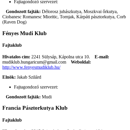
Fajtagondozó szervezet:
Gondozott fajták:
Délorosz juhászkutya, Moszkvai őrkutya,
Ciobanesc Romanesc Mioritic, Tornjak, Kárpáti pásztorkutya, Corb
(Raven Dog)
Fényes Mudi Klub
Fajtaklub
Hivatalos cím:
2241 Sülysáp, Kápolna utca 10.
E-mail:
mudiklub.hungaricum@gmail.com
Weboldal:
http://www.fenyesmudiklub.hu/
Elnök:
Jakab Szilárd
Fajtagondozó szervezet:
Gondozott fajták:
Mudi
Francia Pásztorkutya Klub
Fajtaklub