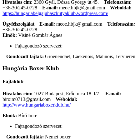
Hivatalos cím:
2360 Gyál, Dózsa György út 45.
Telefonszám:
+36-30/245-0728
E-mail:
meoe.hbjk@gmail.com
Weboldal:
https://hungariabelgajuhaszkutyaklub.wordpress.com/
Ügyfélszolgálat
E-mail:
meoe.hbjk@gmail.com
Telefonszám:
+36-30/245-0728
Elnök:
Visiné Gombár Ágnes
Fajtagondozó szervezet:
Gondozott fajták:
Groenendael, Laekenois, Malinois, Tervueren
Hungária Boxer Klub
Fajtaklub
Hivatalos cím:
1027 Budapest, Erőd utca 18. I/7.
E-mail:
biroim0713@gmail.com
Weboldal:
http://www.hungariaboxerklub.hu/
Elnök:
Bíró Imre
Fajtagondozó szervezet:
Gondozott fajták:
Német boxer