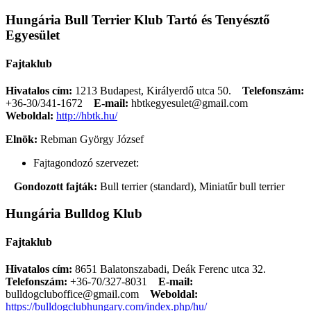
Hungária Bull Terrier Klub Tartó és Tenyésztő
Egyesület
Fajtaklub
Hivatalos cím:
1213 Budapest, Királyerdő utca 50.
Telefonszám:
+36-30/341-1672
E-mail:
hbtkegyesulet@gmail.com
Weboldal:
http://hbtk.hu/
Elnök:
Rebman György József
Fajtagondozó szervezet:
Gondozott fajták:
Bull terrier (standard), Miniatűr bull terrier
Hungária Bulldog Klub
Fajtaklub
Hivatalos cím:
8651 Balatonszabadi, Deák Ferenc utca 32.
Telefonszám:
+36-70/327-8031
E-mail:
bulldogcluboffice@gmail.com
Weboldal:
https://bulldogclubhungary.com/index.php/hu/