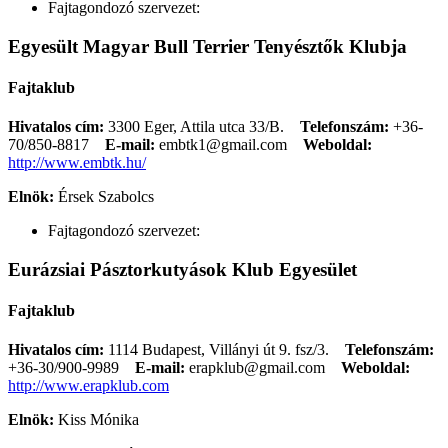
Fajtagondozó szervezet:
Egyesült Magyar Bull Terrier Tenyésztők Klubja
Fajtaklub
Hivatalos cím:
3300 Eger, Attila utca 33/B.
Telefonszám:
+36-
70/850-8817
E-mail:
embtk1@gmail.com
Weboldal:
http://www.embtk.hu/
Elnök:
Érsek Szabolcs
Fajtagondozó szervezet:
Eurázsiai Pásztorkutyások Klub Egyesület
Fajtaklub
Hivatalos cím:
1114 Budapest, Villányi út 9. fsz/3.
Telefonszám:
+36-30/900-9989
E-mail:
erapklub@gmail.com
Weboldal:
http://www.erapklub.com
Elnök:
Kiss Mónika