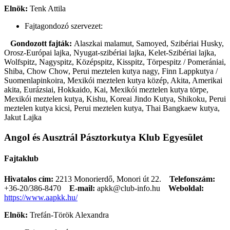
Elnök:
Tenk Attila
Fajtagondozó szervezet:
Gondozott fajták:
Alaszkai malamut, Samoyed, Szibériai Husky,
Orosz-Európai lajka, Nyugat-szibériai lajka, Kelet-Szibériai lajka,
Wolfspitz, Nagyspitz, Középspitz, Kisspitz, Törpespitz / Pomerániai,
Shiba, Chow Chow, Perui meztelen kutya nagy, Finn Lappkutya /
Suomenlapinkoira, Mexikói meztelen kutya közép, Akita, Amerikai
akita, Eurázsiai, Hokkaido, Kai, Mexikói meztelen kutya törpe,
Mexikói meztelen kutya, Kishu, Koreai Jindo Kutya, Shikoku, Perui
meztelen kutya kicsi, Perui meztelen kutya, Thai Bangkaew kutya,
Jakut Lajka
Angol és Ausztrál Pásztorkutya Klub Egyesület
Fajtaklub
Hivatalos cím:
2213 Monorierdő, Monori út 22.
Telefonszám:
+36-20/386-8470
E-mail:
apkk@club-info.hu
Weboldal:
https://www.aapkk.hu/
Elnök:
Trefán-Török Alexandra