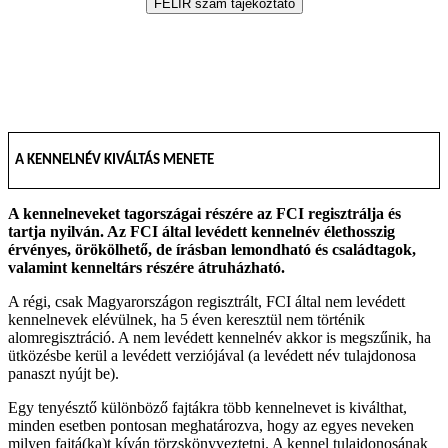
A KENNELNÉV KIVÁLTÁS MENETE
A kennelneveket tagországai részére az FCI regisztrálja és
tartja nyilván. Az FCI által levédett kennelnév élethosszig
érvényes, örökölhető, de írásban lemondható és családtagok,
valamint kenneltárs részére átruházható.
A régi, csak Magyarországon regisztrált, FCI által nem levédett
kennelnevek elévülnek, ha 5 éven keresztül nem történik
alomregisztráció. A nem levédett kennelnév akkor is megszűnik, ha
ütközésbe kerül a levédett verziójával (a levédett név tulajdonosa
panaszt nyújt be).
Egy tenyésztő különböző fajtákra több kennelnevet is kiválthat,
minden esetben pontosan meghatározva, hogy az egyes neveken
milyen fajtá(ka)t kíván törzskönyveztetni. A kennel tulajdonosának