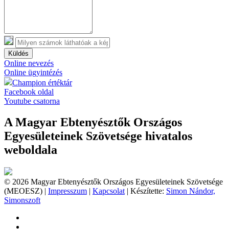
Küldés
Online nevezés
Online ügyintézés
Champion értéktár
Facebook oldal
Youtube csatorna
A Magyar Ebtenyésztők Országos
Egyesületeinek Szövetsége hivatalos
weboldala
© 2026 Magyar Ebtenyésztők Országos Egyesületeinek Szövetsége
(MEOESZ) |
Impresszum
|
Kapcsolat
| Készítette:
Simon Nándor,
Simonszoft