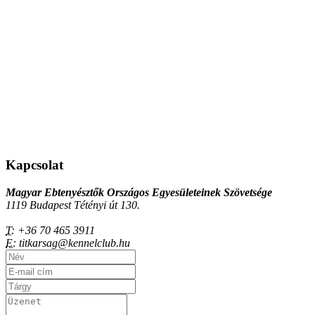
Kapcsolat
Magyar Ebtenyésztők Országos Egyesületeinek Szövetsége
1119 Budapest Tétényi út 130.
T:
+36 70 465 3911
E:
titkarsag@kennelclub.hu