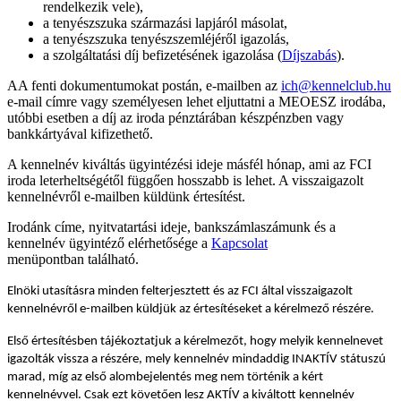
rendelkezik vele),
a tenyészszuka származási lapjáról másolat,
a tenyészszuka tenyészszemléjéről igazolás,
a szolgáltatási díj befizetésének igazolása (
Díjszabás
).
AA fenti dokumentumokat postán, e-mailben az
ich@kennelclub.hu
e-mail címre vagy személyesen lehet eljuttatni a MEOESZ irodába,
utóbbi esetben a díj az iroda pénztárában készpénzben vagy
bankkártyával kifizethető.
A kennelnév kiváltás ügyintézési ideje másfél hónap, ami az FCI
iroda leterheltségétől függően hosszabb is lehet. A visszaigazolt
kennelnévről e-mailben küldünk értesítést.
Irodánk címe, nyitvatartási ideje, bankszámlaszámunk és a
kennelnév ügyintéző elérhetősége a
Kapcsolat
menüpontban található.
Elnöki utasításra minden felterjesztett és az FCI által visszaigazolt
kennelnévről e-mailben küldjük az értesítéseket a kérelmező részére.
Első értesítésben tájékoztatjuk a kérelmezőt, hogy melyik kennelnevet
igazolták vissza a részére, mely kennelnév mindaddig INAKTÍV státuszú
marad, míg az első alombejelentés meg nem történik a kért
kennelnévvel. Csak ezt követően lesz AKTÍV a kiváltott kennelnév