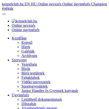
kennelclub.hu
EN
HU
Online nevezés
Online ügyintézés
Champion
értéktár
Online nevezés
Online ügyintézés
Kezdőlap
Kereső
Hírek
Galériák
Archívum
Szervezet
Vezetőség
Bírók
Bírói testületek
Fajtaklubok
Vidéki szervezetek
Sportegyesületek
Junior Handler és Gyermek kutyapár
Ügyintézés
Letölthető dokumentumok
Díjszabás
Alombejelentés menete