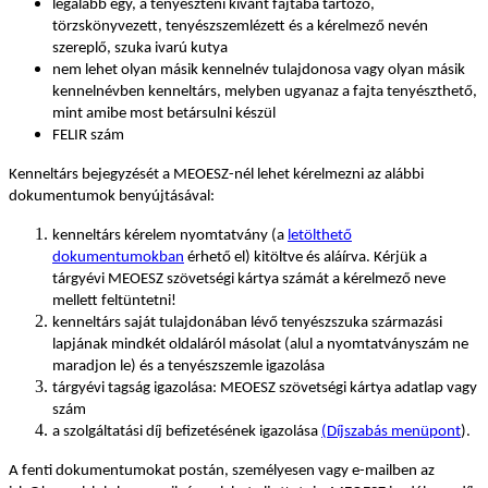
legalább egy, a tenyészteni kívánt fajtába tartozó,
törzskönyvezett, tenyészszemlézett és a kérelmező nevén
szereplő, szuka ivarú kutya
nem lehet olyan másik kennelnév tulajdonosa vagy olyan másik
kennelnévben kenneltárs, melyben ugyanaz a fajta tenyészthető,
mint amibe most betársulni készül
FELIR szám
Kenneltárs bejegyzését a MEOESZ-nél lehet kérelmezni az alábbi
dokumentumok benyújtásával:
kenneltárs kérelem nyomtatvány (a
letölthető
dokumentumokban
érhető el) kitöltve és aláírva. Kérjük a
tárgyévi MEOESZ szövetségi kártya számát a kérelmező neve
mellett feltüntetni!
kenneltárs saját tulajdonában lévő tenyészszuka származási
lapjának mindkét oldaláról másolat (alul a nyomtatványszám ne
maradjon le) és a tenyészszemle igazolása
tárgyévi tagság igazolása: MEOESZ szövetségi kártya adatlap vagy
szám
a szolgáltatási díj befizetésének igazolása
(Díjszabás menüpont
).
A fenti dokumentumokat postán, személyesen vagy e-mailben az