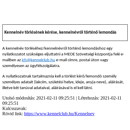
Kennelnév törlésének kérése, kennelnévről történő lemondás
A kennelnév törléséhez/kennelnévről történő lemondáshoz egy
nyilatkozatot szükséges eljuttatni a MEOE Szövetségi központja felé e-
mailben az
ich@kennelclub.hu
e-mail címre, postai úton vagy
személyesen az ügyfélszolgálatra.
A nyilatkozatnak tartalmaznia kell a törlést kérő/lemondó személy
személyes adatait (lakcím, születési helye, ideje, anyja neve), aláírását,
illetve két tanúval adataival, aláírásával is el kell látni.
Utolsó módosítás: 2021-02-11 09:25:51 | Létrehozás: 2021-02-11
09:25:51
Kulcsszavak:
Rövid link:
https://www.kennelclub.hu/Kennelnev