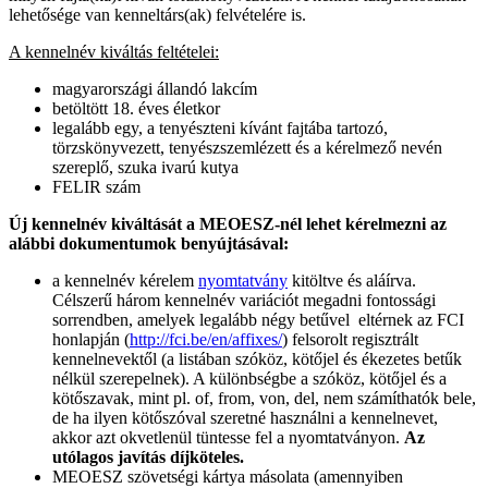
lehetősége van kenneltárs(ak) felvételére is.
A kennelnév kiváltás feltételei:
magyarországi állandó lakcím
betöltött 18. éves életkor
legalább egy, a tenyészteni kívánt fajtába tartozó,
törzskönyvezett, tenyészszemlézett és a kérelmező nevén
szereplő, szuka ivarú kutya
FELIR szám
Új kennelnév kiváltását a MEOESZ-nél lehet kérelmezni az
alábbi dokumentumok benyújtásával:
a kennelnév kérelem
nyomtatvány
kitöltve és aláírva.
Célszerű három kennelnév variációt megadni fontossági
sorrendben, amelyek legalább négy betűvel eltérnek az FCI
honlapján (
http://fci.be/en/affixes/
) felsorolt regisztrált
kennelnevektől (a listában szóköz, kötőjel és ékezetes betűk
nélkül szerepelnek). A különbségbe a szóköz, kötőjel és a
kötőszavak, mint pl. of, from, von, del, nem számíthatók bele,
de ha ilyen kötőszóval szeretné használni a kennelnevet,
akkor azt okvetlenül tüntesse fel a nyomtatványon.
Az
utólagos javítás díjköteles.
MEOESZ szövetségi kártya másolata (amennyiben