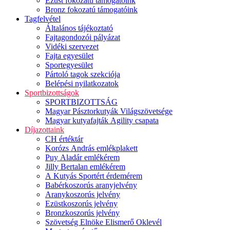
Ezüst fokozatú támogatóink
Bronz fokozatú támogatóink
Tagfelvétel
Általános tájékoztató
Fajtagondozói pályázat
Vidéki szervezet
Fajta egyesület
Sportegyesület
Pártoló tagok szekciója
Belépési nyilatkozatok
Sportbizottságok
SPORTBIZOTTSÁG
Magyar Pásztorkutyák Világszövetsége
Magyar kutyafajták Agility csapata
Díjazottaink
CH értéktár
Korózs András emlékplakett
Puy Aladár emlékérem
Jilly Bertalan emlékérem
A Kutyás Sportért érdemérem
Babérkoszorús aranyjelvény
Aranykoszorús jelvény
Ezüstkoszorús jelvény
Bronzkoszorús jelvény
Szövetség Elnöke Elismerő Oklevél