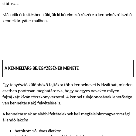
státusza.
Második értesítésben küldjük ki kérelmező részére a kennelnévről szóló
kennelkártyát e-mailben.
A KENNELTÁRS BEJEGYZÉSÉNEK MENETE
Egy tenyésztő különböző fajtákra több kennelnevet is kiválthat, minden
esetben pontosan meghatározva, hogy az egyes neveken milyen
fajtá(ka)t kíván törzskönyveztetni. A kennel tulajdonosának lehetősége
van kenneltárs(ak) felvételére is.
A kenneltársnak az alábbi feltételeknek kell megfelelnie:
magyarországi
állandó lakcím
betöltött 18. éves életkor