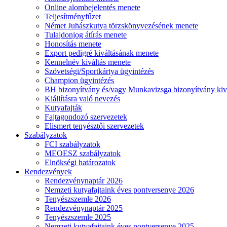
Online alombejelentés menete
Teljesítményfűzet
Német Juhászkutya törzskönyvezésének menete
Tulajdonjog átírás menete
Honosítás menete
Export pedigré kiváltásának menete
Kennelnév kiváltás menete
Szövetségi/Sportkártya ügyintézés
Champion ügyintézés
BH bizonyítvány és/vagy Munkavizsga bizonyítvány kiv
Kiállításra való nevezés
Kutyafajták
Fajtagondozó szervezetek
Elismert tenyésztői szervezetek
Szabályzatok
FCI szabályzatok
MEOESZ szabályzatok
Elnökségi határozatok
Rendezvények
Rendezvénynaptár 2026
Nemzeti kutyafajtaink éves pontversenye 2026
Tenyészszemle 2026
Rendezvénynaptár 2025
Tenyészszemle 2025
Nemzeti kutyafajtaink éves pontversenye 2025