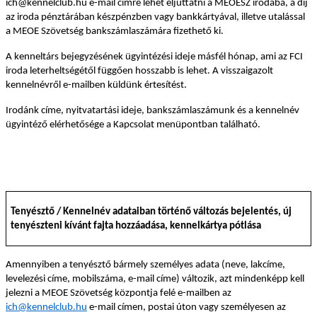
ich@kennelclub.hu e-mail címre lehet eljuttatni a MEOESZ irodába, a díj
az iroda pénztárában készpénzben vagy bankkártyával, illetve utalással
a MEOE Szövetség bankszámlaszámára fizethető ki.
A kenneltárs bejegyzésének ügyintézési ideje másfél hónap, ami az FCI
iroda leterheltségétől függően hosszabb is lehet. A visszaigazolt
kennelnévről e-mailben küldünk értesítést.
Irodánk címe, nyitvatartási ideje, bankszámlaszámunk és a kennelnév
ügyintéző elérhetősége a Kapcsolat menüpontban található.
Tenyésztő / Kennelnév adataiban történő változás bejelentés, új
tenyészteni kívánt fajta hozzáadása, kennelkártya pótlása
Amennyiben a tenyésztő bármely
személyes adata (neve, lakcíme,
levelezési címe, mobilszáma, e-mail címe) változik, azt mindenképp kell
jelezni a MEOE Szövetség központja felé e-mailben az
ich@kennelclub.hu
e-mail címen, postai úton vagy személyesen az