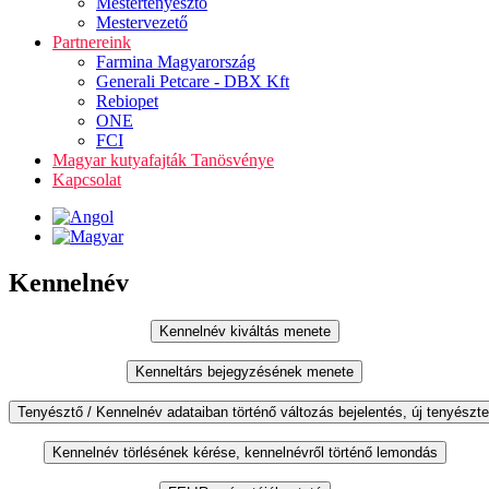
Mestertenyésztő
Mestervezető
Partnereink
Farmina Magyarország
Generali Petcare - DBX Kft
Rebiopet
ONE
FCI
Magyar kutyafajták Tanösvénye
Kapcsolat
Kennelnév