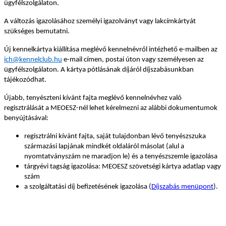
ügyfélszolgálaton.
A változás igazolásához személyi igazolványt vagy lakcímkártyát
szükséges bemutatni.
Új kennelkártya kiállítása meglévő kennelnévről intézhető e-mailben az
ich@kennelclub.hu
e-mail címen, postai úton vagy személyesen az
ügyfélszolgálaton. A kártya pótlásának díjáról díjszabásunkban
tájékozódhat.
Újabb, tenyészteni kívánt fajta meglévő kennelnévhez való
regisztrálását a MEOESZ-nél lehet kérelmezni az alábbi dokumentumok
benyújtásával:
regisztrálni kívánt fajta, saját tulajdonban lévő tenyészszuka
származási lapjának mindkét oldaláról másolat (alul a
nyomtatványszám ne maradjon le) és a tenyészszemle igazolása
tárgyévi tagság igazolása: MEOESZ szövetségi kártya adatlap vagy
szám
a szolgáltatási díj befizetésének igazolása (
Díjszabás menüpont
).