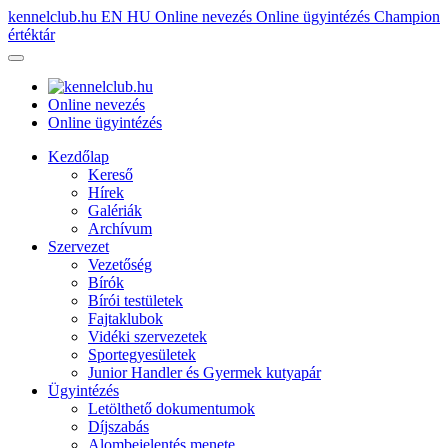
kennelclub.hu
EN
HU
Online nevezés
Online ügyintézés
Champion
értéktár
Online nevezés
Online ügyintézés
Kezdőlap
Kereső
Hírek
Galériák
Archívum
Szervezet
Vezetőség
Bírók
Bírói testületek
Fajtaklubok
Vidéki szervezetek
Sportegyesületek
Junior Handler és Gyermek kutyapár
Ügyintézés
Letölthető dokumentumok
Díjszabás
Alombejelentés menete