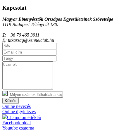
Kapcsolat
Magyar Ebtenyésztők Országos Egyesületeinek Szövetsége
1119 Budapest Tétényi út 130.
T:
+36 70 465 3911
E:
titkarsag@kennelclub.hu
Küldés
Online nevezés
Online ügyintézés
Champion értéktár
Facebook oldal
Youtube csatorna