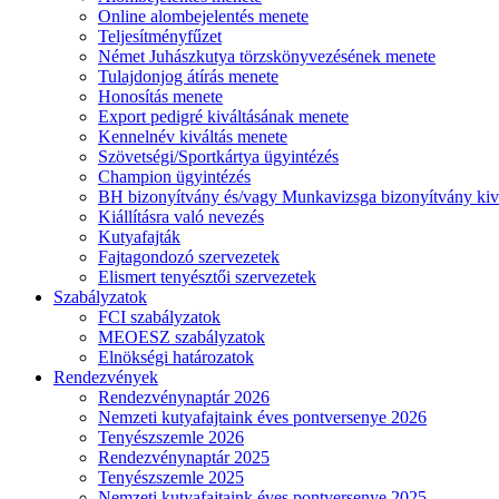
Online alombejelentés menete
Teljesítményfűzet
Német Juhászkutya törzskönyvezésének menete
Tulajdonjog átírás menete
Honosítás menete
Export pedigré kiváltásának menete
Kennelnév kiváltás menete
Szövetségi/Sportkártya ügyintézés
Champion ügyintézés
BH bizonyítvány és/vagy Munkavizsga bizonyítvány kiv
Kiállításra való nevezés
Kutyafajták
Fajtagondozó szervezetek
Elismert tenyésztői szervezetek
Szabályzatok
FCI szabályzatok
MEOESZ szabályzatok
Elnökségi határozatok
Rendezvények
Rendezvénynaptár 2026
Nemzeti kutyafajtaink éves pontversenye 2026
Tenyészszemle 2026
Rendezvénynaptár 2025
Tenyészszemle 2025
Nemzeti kutyafajtaink éves pontversenye 2025