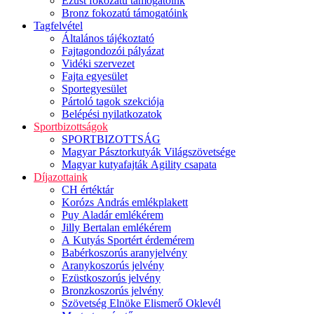
Ezüst fokozatú támogatóink
Bronz fokozatú támogatóink
Tagfelvétel
Általános tájékoztató
Fajtagondozói pályázat
Vidéki szervezet
Fajta egyesület
Sportegyesület
Pártoló tagok szekciója
Belépési nyilatkozatok
Sportbizottságok
SPORTBIZOTTSÁG
Magyar Pásztorkutyák Világszövetsége
Magyar kutyafajták Agility csapata
Díjazottaink
CH értéktár
Korózs András emlékplakett
Puy Aladár emlékérem
Jilly Bertalan emlékérem
A Kutyás Sportért érdemérem
Babérkoszorús aranyjelvény
Aranykoszorús jelvény
Ezüstkoszorús jelvény
Bronzkoszorús jelvény
Szövetség Elnöke Elismerő Oklevél