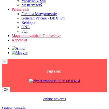
Mestertenyésztő
Mestervezető
Partnereink
Farmina Magyarország
Generali Petcare - DBX Kft
Rebiopet
ONE
FCI
Magyar kutyafajták Tanösvénye
Kapcsolat
×
Figyelem!
OK
online nevezés
Online nevezés