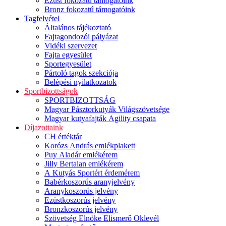
Ezüst fokozatú támogatóink
Bronz fokozatú támogatóink
Tagfelvétel
Általános tájékoztató
Fajtagondozói pályázat
Vidéki szervezet
Fajta egyesület
Sportegyesület
Pártoló tagok szekciója
Belépési nyilatkozatok
Sportbizottságok
SPORTBIZOTTSÁG
Magyar Pásztorkutyák Világszövetsége
Magyar kutyafajták Agility csapata
Díjazottaink
CH értéktár
Korózs András emlékplakett
Puy Aladár emlékérem
Jilly Bertalan emlékérem
A Kutyás Sportért érdemérem
Babérkoszorús aranyjelvény
Aranykoszorús jelvény
Ezüstkoszorús jelvény
Bronzkoszorús jelvény
Szövetség Elnöke Elismerő Oklevél