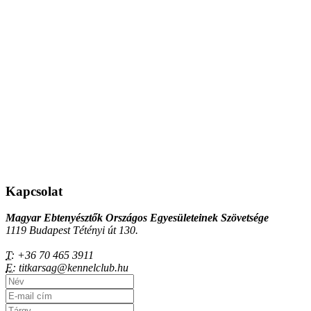
Kapcsolat
Magyar Ebtenyésztők Országos Egyesületeinek Szövetsége
1119 Budapest Tétényi út 130.
T:
+36 70 465 3911
E:
titkarsag@kennelclub.hu