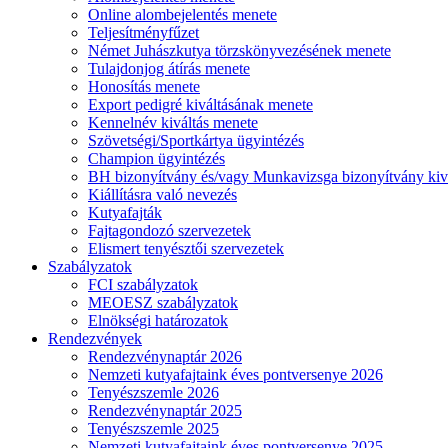
Online alombejelentés menete
Teljesítményfűzet
Német Juhászkutya törzskönyvezésének menete
Tulajdonjog átírás menete
Honosítás menete
Export pedigré kiváltásának menete
Kennelnév kiváltás menete
Szövetségi/Sportkártya ügyintézés
Champion ügyintézés
BH bizonyítvány és/vagy Munkavizsga bizonyítvány kiv
Kiállításra való nevezés
Kutyafajták
Fajtagondozó szervezetek
Elismert tenyésztői szervezetek
Szabályzatok
FCI szabályzatok
MEOESZ szabályzatok
Elnökségi határozatok
Rendezvények
Rendezvénynaptár 2026
Nemzeti kutyafajtaink éves pontversenye 2026
Tenyészszemle 2026
Rendezvénynaptár 2025
Tenyészszemle 2025
Nemzeti kutyafajtaink éves pontversenye 2025