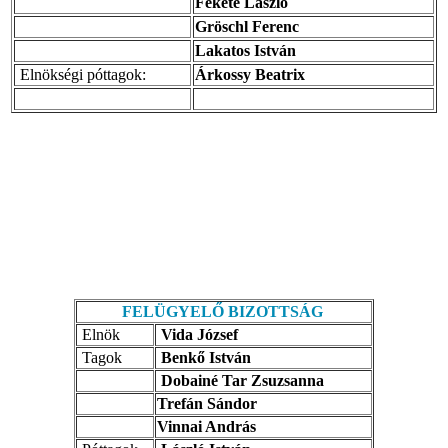
Fekete László
Gröschl Ferenc
Lakatos István
Elnökségi póttagok:
Árkossy Beatrix
FELÜGYELŐ BIZOTTSÁG
Elnök
Vida József
Tagok
Benkő István
Dobainé Tar Zsuzsanna
Trefán Sándor
Vinnai András