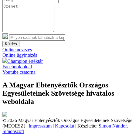
Küldés
Online nevezés
Online ügyintézés
Champion értéktár
Facebook oldal
Youtube csatorna
A Magyar Ebtenyésztők Országos
Egyesületeinek Szövetsége hivatalos
weboldala
© 2026 Magyar Ebtenyésztők Országos Egyesületeinek Szövetsége
(MEOESZ) |
Impresszum
|
Kapcsolat
| Készítette:
Simon Nándor,
Simonszoft