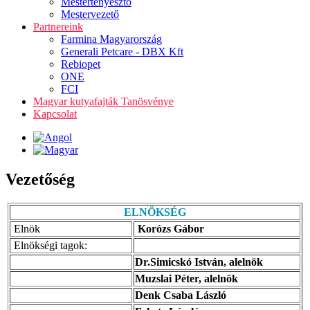
Mestertenyésztő
Mestervezető
Partnereink
Farmina Magyarország
Generali Petcare - DBX Kft
Rebiopet
ONE
FCI
Magyar kutyafajták Tanösvénye
Kapcsolat
Vezetőség
ELNÖKSÉG
Elnök
Korózs Gábor
Elnökségi tagok:
Dr.Simicskó István, alelnök
Muzslai Péter, alelnök
Denk Csaba László