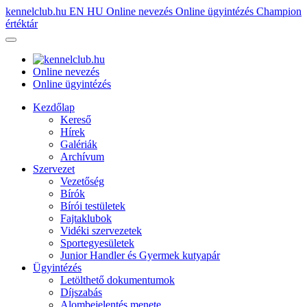
kennelclub.hu
EN
HU
Online nevezés
Online ügyintézés
Champion
értéktár
Online nevezés
Online ügyintézés
Kezdőlap
Kereső
Hírek
Galériák
Archívum
Szervezet
Vezetőség
Bírók
Bírói testületek
Fajtaklubok
Vidéki szervezetek
Sportegyesületek
Junior Handler és Gyermek kutyapár
Ügyintézés
Letölthető dokumentumok
Díjszabás
Alombejelentés menete