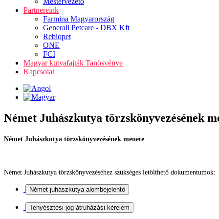
Mestervezető
Partnereink
Farmina Magyarország
Generali Petcare - DBX Kft
Rebiopet
ONE
FCI
Magyar kutyafajták Tanösvénye
Kapcsolat
Német Juhászkutya törzskönyvezésének m
Német Juhászkutya törzskönyvezésének menete
Német Juhászkutya törzskönyvezéséhez szükséges letölthető dokumentumok: