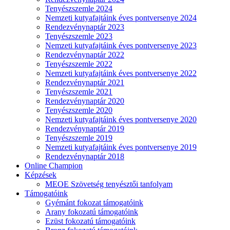
Tenyészszemle 2024
Nemzeti kutyafajtáink éves pontversenye 2024
Rendezvénynaptár 2023
Tenyészszemle 2023
Nemzeti kutyafajtáink éves pontversenye 2023
Rendezvénynaptár 2022
Tenyészszemle 2022
Nemzeti kutyafajtáink éves pontversenye 2022
Rendezvénynaptár 2021
Tenyészszemle 2021
Rendezvénynaptár 2020
Tenyészszemle 2020
Nemzeti kutyafajtáink éves pontversenye 2020
Rendezvénynaptár 2019
Tenyészszemle 2019
Nemzeti kutyafajtáink éves pontversenye 2019
Rendezvénynaptár 2018
Online Champion
Képzések
MEOE Szövetség tenyésztői tanfolyam
Támogatóink
Gyémánt fokozat támogatóink
Arany fokozatú támogatóink
Ezüst fokozatú támogatóink