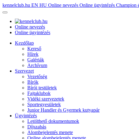
kennelclub.hu
EN
HU
Online nevezés
Online ügyintézés
Champion é
Online nevezés
Online ügyintézés
Kezdőlap
Kereső
Hírek
Galériák
Archívum
Szervezet
Vezetőség
Bírók
Bírói testületek
Fajtaklubok
Vidéki szervezetek
Sportegyesületek
Junior Handler és Gyermek kutyapár
Ügyintézés
Letölthető dokumentumok
Díjszabás
Alombejelentés menete
Online alombejelentés menete