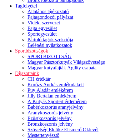
Bronz fokozatú támogatóink
Tagfelvétel
Általános tájékoztató
Fajtagondozói pályázat
Vidéki szervezet
Fajta egyesület
Sportegyesület
Pártoló tagok szekciója
Belépési nyilatkozatok
Sportbizottságok
SPORTBIZOTTSÁG
Magyar Pásztorkutyák Világszövetsége
Magyar kutyafajták Agility csapata
Díjazottaink
CH értéktár
Korózs András emlékplakett
Puy Aladár emlékérem
Jilly Bertalan emlékérem
A Kutyás Sportért érdemérem
Babérkoszorús aranyjelvény
Aranykoszorús jelvény
Ezüstkoszorús jelvény
Bronzkoszorús jelvény
Szövetség Elnöke Elismerő Oklevél
Mestertenyésztő