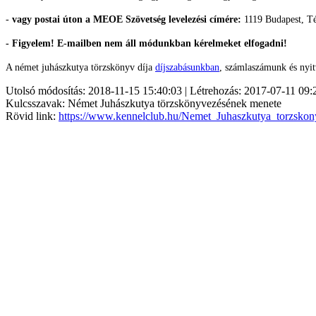
-
vagy postai úton a MEOE Szövetség levelezési címére:
1119 Budapest, Té
- Figyelem! E-mailben nem áll módunkban kérelmeket elfogadni!
A német juhászkutya törzskönyv díja
díjszabásunkban
, számlaszámunk és nyit
Utolsó módosítás: 2018-11-15 15:40:03 | Létrehozás: 2017-07-11 09:
Kulcsszavak: Német Juhászkutya törzskönyvezésének menete
Rövid link:
https://www.kennelclub.hu/Nemet_Juhaszkutya_torzsko