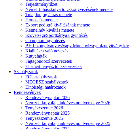
Teljesítményfűzet
Német Juhászkutya törzskönyvezésének menete
Tulajdonjog átírás menete
Honosítás menete
Export pedigré kiváltásának menete
Kennelnév kiváltás menete
Szövetségi/Sportkártya ügyintézés
Champion ügyintézés
BH bizonyítvány és/vagy Munkavizsga bizonyítvány kiv
Kiállításra való nevezés
Kutyafajták
Fajtagondozó szervezetek
Elismert tenyésztői szervezetek
Szabályzatok
FCI szabályzatok
MEOESZ szabályzatok
Elnökségi határozatok
Rendezvények
Rendezvénynaptár 2026
Nemzeti kutyafajtaink éves pontversenye 2026
Tenyészszemle 2026
Rendezvénynaptár 2025
Tenyészszemle 2025
Nemzeti kutyafajtaink éves pontversenye 2025
Rendezvénynaptár 2024