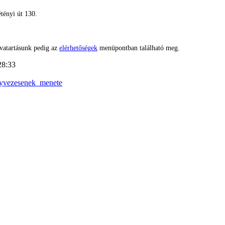
tényi út 130.
vatartásunk pedig az
elérhetőségek
menüpontban található meg.
28:33
nyvezesenek_menete