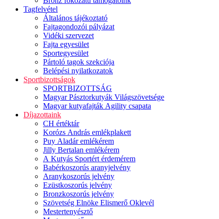
Bronz fokozatú támogatóink
Tagfelvétel
Általános tájékoztató
Fajtagondozói pályázat
Vidéki szervezet
Fajta egyesület
Sportegyesület
Pártoló tagok szekciója
Belépési nyilatkozatok
Sportbizottságok
SPORTBIZOTTSÁG
Magyar Pásztorkutyák Világszövetsége
Magyar kutyafajták Agility csapata
Díjazottaink
CH értéktár
Korózs András emlékplakett
Puy Aladár emlékérem
Jilly Bertalan emlékérem
A Kutyás Sportért érdemérem
Babérkoszorús aranyjelvény
Aranykoszorús jelvény
Ezüstkoszorús jelvény
Bronzkoszorús jelvény
Szövetség Elnöke Elismerő Oklevél
Mestertenyésztő