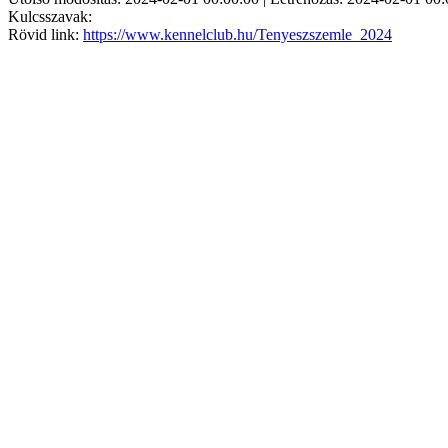
Kulcsszavak:
Rövid link:
https://www.kennelclub.hu/Tenyeszszemle_2024