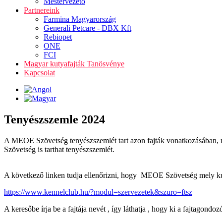
Mestervezető
Partnereink
Farmina Magyarország
Generali Petcare - DBX Kft
Rebiopet
ONE
FCI
Magyar kutyafajták Tanösvénye
Kapcsolat
Tenyészszemle 2024
A MEOE Szövetség tenyészszemlét tart azon fajták vonatkozásában, 
Szövetség is tarthat tenyészszemlét.
A következő linken tudja ellenőrizni, hogy MEOE Szövetség mely kuty
https://www.kennelclub.hu/?modul=szervezetek&szuro=ftsz
A keresőbe írja be a fajtája nevét , így láthatja , hogy ki a fajtagon