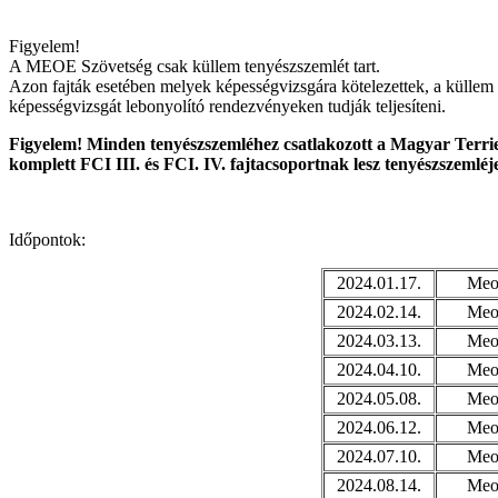
Figyelem!
A MEOE Szövetség csak küllem tenyészszemlét tart.
Azon fajták esetében melyek képességvizsgára kötelezettek, a küllem 
képességvizsgát lebonyolító rendezvényeken tudják teljesíteni.
Figyelem! Minden tenyészszemléhez csatlakozott a Magyar Terrie
komplett FCI III. és FCI. IV. fajtacsoportnak lesz tenyészszemléj
Időpontok:
2024.01.17.
Meoe
2024.02.14.
Meoe
2024.03.13.
Meoe
2024.04.10.
Meoe
2024.05.08.
Meoe
2024.06.12.
Meoe
2024.07.10.
Meoe
2024.08.14.
Meoe