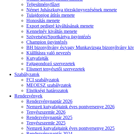
Teljesítményfűzet
Német Juhászkutya törzskönyvezésének menete
Tulajdonjog átírás menete
Honosítás menete
Export pedigré kiváltásának menete
Kennelnév kiváltás menete
Szövetségi/Sportkártya ügyintézés
Champion ügyintézés
BH bizonyítvány és/vagy Munkavizsga bizonyítvány kiv
Kiállításra való nevezés
Kutyafajták
Fajtagondozó szervezetek
Elismert tenyésztői szervezetek
Szabályzatok
FCI szabályzatok
MEOESZ szabályzatok
Elnökségi határozatok
Rendezvények
Rendezvénynaptár 2026
Nemzeti kutyafajtaink éves pontversenye 2026
Tenyészszemle 2026
Rendezvénynaptár 2025
Tenyészszemle 2025
Nemzeti kutyafajtaink éves pontversenye 2025
Rendezvénynaptár 2024