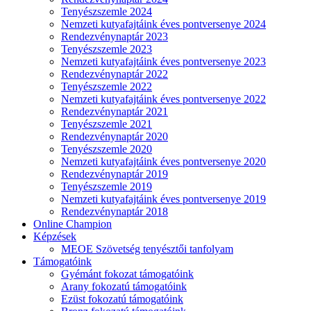
Tenyészszemle 2024
Nemzeti kutyafajtáink éves pontversenye 2024
Rendezvénynaptár 2023
Tenyészszemle 2023
Nemzeti kutyafajtáink éves pontversenye 2023
Rendezvénynaptár 2022
Tenyészszemle 2022
Nemzeti kutyafajtáink éves pontversenye 2022
Rendezvénynaptár 2021
Tenyészszemle 2021
Rendezvénynaptár 2020
Tenyészszemle 2020
Nemzeti kutyafajtáink éves pontversenye 2020
Rendezvénynaptár 2019
Tenyészszemle 2019
Nemzeti kutyafajtáink éves pontversenye 2019
Rendezvénynaptár 2018
Online Champion
Képzések
MEOE Szövetség tenyésztői tanfolyam
Támogatóink
Gyémánt fokozat támogatóink
Arany fokozatú támogatóink
Ezüst fokozatú támogatóink