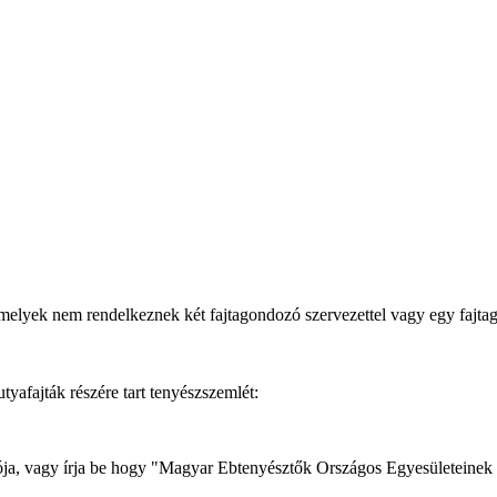
melyek nem rendelkeznek két fajtagondozó szervezettel vagy egy fajt
afajták részére tart tenyészszemlét:
dozója, vagy írja be hogy "Magyar Ebtenyésztők Országos Egyesületeinek 