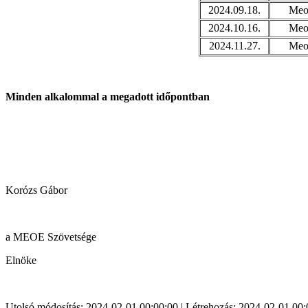
2024.09.18.
Meoe
2024.10.16.
Meoe
2024.11.27.
Meoe
Minden alkalommal a megadott időpontban
Korózs Gábor
a MEOE Szövetsége
Elnöke
Utolsó módosítás: 2024-02-01 00:00:00 | Létrehozás: 2024-02-01 00: