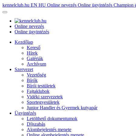
kennelclub.hu
EN
HU
Online nevezés
Online ügyintézés
Champion é
Online nevezés
Online ügyintézés
Kezdőlap
Kereső
Hírek
Galériák
Archívum
Szervezet
Vezetőség
Bírók
Bírói testületek
Fajtaklubok
Vidéki szervezetek
Sportegyesületek
Junior Handler és Gyermek kutyapár
Ügyintézés
Letölthető dokumentumok
Díjszabás
Alombejelentés menete
Online alombejelentés menete