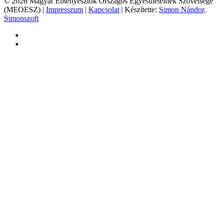
© 2026 Magyar Ebtenyésztők Országos Egyesületeinek Szövetsége
(MEOESZ) |
Impresszum
|
Kapcsolat
| Készítette:
Simon Nándor,
Simonszoft