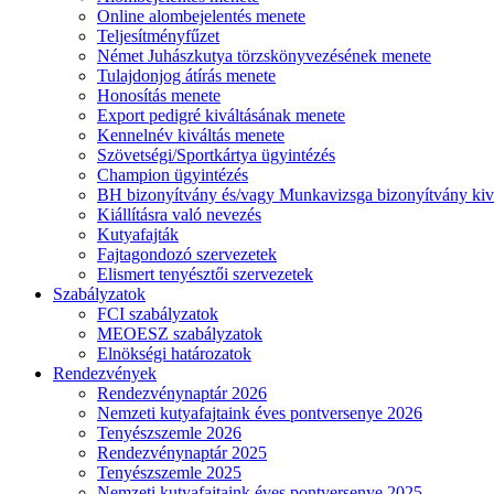
Online alombejelentés menete
Teljesítményfűzet
Német Juhászkutya törzskönyvezésének menete
Tulajdonjog átírás menete
Honosítás menete
Export pedigré kiváltásának menete
Kennelnév kiváltás menete
Szövetségi/Sportkártya ügyintézés
Champion ügyintézés
BH bizonyítvány és/vagy Munkavizsga bizonyítvány kiv
Kiállításra való nevezés
Kutyafajták
Fajtagondozó szervezetek
Elismert tenyésztői szervezetek
Szabályzatok
FCI szabályzatok
MEOESZ szabályzatok
Elnökségi határozatok
Rendezvények
Rendezvénynaptár 2026
Nemzeti kutyafajtaink éves pontversenye 2026
Tenyészszemle 2026
Rendezvénynaptár 2025
Tenyészszemle 2025
Nemzeti kutyafajtaink éves pontversenye 2025