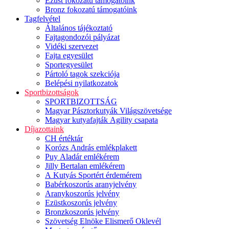
Ezüst fokozatú támogatóink
Bronz fokozatú támogatóink
Tagfelvétel
Általános tájékoztató
Fajtagondozói pályázat
Vidéki szervezet
Fajta egyesület
Sportegyesület
Pártoló tagok szekciója
Belépési nyilatkozatok
Sportbizottságok
SPORTBIZOTTSÁG
Magyar Pásztorkutyák Világszövetsége
Magyar kutyafajták Agility csapata
Díjazottaink
CH értéktár
Korózs András emlékplakett
Puy Aladár emlékérem
Jilly Bertalan emlékérem
A Kutyás Sportért érdemérem
Babérkoszorús aranyjelvény
Aranykoszorús jelvény
Ezüstkoszorús jelvény
Bronzkoszorús jelvény
Szövetség Elnöke Elismerő Oklevél