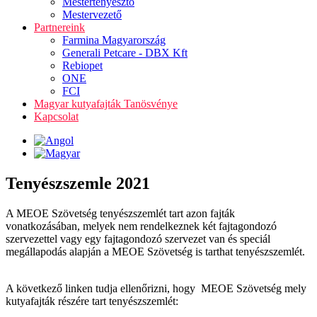
Mestertenyésztő
Mestervezető
Partnereink
Farmina Magyarország
Generali Petcare - DBX Kft
Rebiopet
ONE
FCI
Magyar kutyafajták Tanösvénye
Kapcsolat
Tenyészszemle 2021
A MEOE Szövetség tenyészszemlét tart azon fajták
vonatkozásában, melyek nem rendelkeznek két fajtagondozó
szervezettel vagy egy fajtagondozó szervezet van és speciál
megállapodás alapján a MEOE Szövetség is tarthat tenyészszemlét.
A következő linken tudja ellenőrizni, hogy MEOE Szövetség mely
kutyafajták részére tart tenyészszemlét: