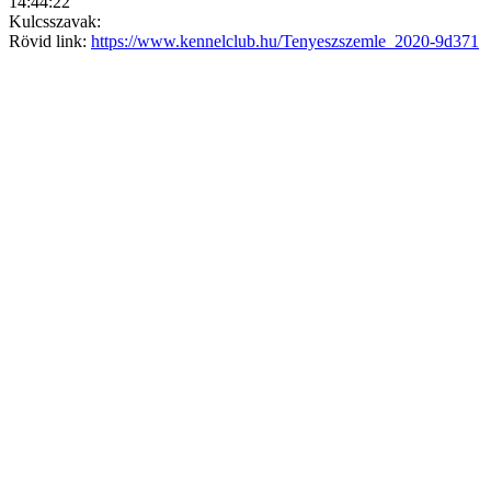
14:44:22
Kulcsszavak:
Rövid link:
https://www.kennelclub.hu/Tenyeszszemle_2020-9d371