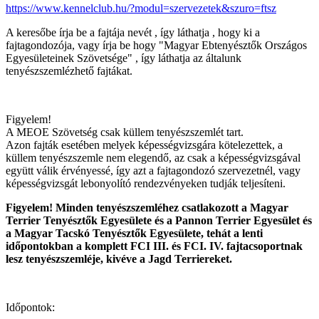
https://www.kennelclub.hu/?modul=szervezetek&szuro=ftsz
A keresőbe írja be a fajtája nevét , így láthatja , hogy ki a
fajtagondozója, vagy írja be hogy "Magyar Ebtenyésztők Országos
Egyesületeinek Szövetsége" , így láthatja az általunk
tenyészszemlézhető fajtákat.
Figyelem!
A MEOE Szövetség csak küllem tenyészszemlét tart.
Azon fajták esetében melyek képességvizsgára kötelezettek, a
küllem tenyészszemle nem elegendő, az csak a képességvizsgával
együtt válik érvényessé, így azt a fajtagondozó szervezetnél, vagy
képességvizsgát lebonyolító rendezvényeken tudják teljesíteni.
Figyelem! Minden tenyészszemléhez csatlakozott a Magyar
Terrier Tenyésztők Egyesülete és a Pannon Terrier Egyesület és
a Magyar Tacskó Tenyésztők Egyesülete, tehát a lenti
időpontokban a komplett FCI III. és FCI. IV. fajtacsoportnak
lesz tenyészszemléje, kivéve a Jagd Terriereket.
Időpontok: