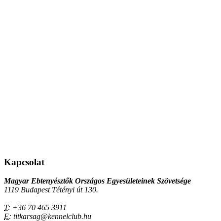
Kapcsolat
Magyar Ebtenyésztők Országos Egyesületeinek Szövetsége
1119 Budapest Tétényi út 130.
T:
+36 70 465 3911
E:
titkarsag@kennelclub.hu