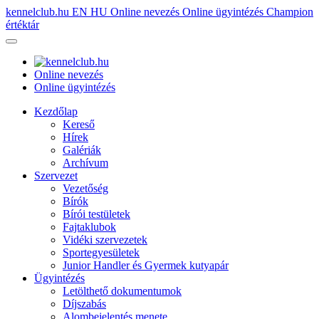
kennelclub.hu
EN
HU
Online nevezés
Online ügyintézés
Champion
értéktár
Online nevezés
Online ügyintézés
Kezdőlap
Kereső
Hírek
Galériák
Archívum
Szervezet
Vezetőség
Bírók
Bírói testületek
Fajtaklubok
Vidéki szervezetek
Sportegyesületek
Junior Handler és Gyermek kutyapár
Ügyintézés
Letölthető dokumentumok
Díjszabás
Alombejelentés menete