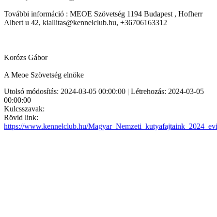
További információ : MEOE Szövetség 1194 Budapest , Hofherr
Albert u 42, kiallitas@kennelclub.hu, +36706163312
Korózs Gábor
A Meoe Szövetség elnöke
Utolsó módosítás: 2024-03-05 00:00:00 | Létrehozás: 2024-03-05
00:00:00
Kulcsszavak:
Rövid link:
https://www.kennelclub.hu/Magyar_Nemzeti_kutyafajtaink_2024_ev