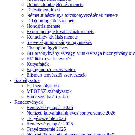
Online alombejelentés menete
Teljesítményfűzet
Német Juhászkutya törzskönyvezésének menete
Tulajdonjog átírás menete
Honosítás menete
Export pedigré kiváltásának menete
Kennelnév kiváltás menete
Szövetségi/Sportkártya ügyintézés
Champion ügyintézés
BH bizonyítvány és/vagy Munkavizsga bizonyítvány kiv
Kiállításra való nevezés
Kutyafajták
Fajtagondozó szervezetek
Elismert tenyésztői szervezetek
Szabályzatok
FCI szabályzatok
MEOESZ szabályzatok
Elnökségi határozatok
Rendezvények
Rendezvénynaptár 2026
Nemzeti kutyafajtaink éves pontversenye 2026
Tenyészszemle 2026
Rendezvénynaptár 2025
Tenyészszemle 2025
Nemzeti kutyafajtaink éves pontversenye 2025