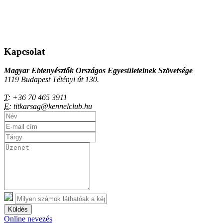
Kapcsolat
Magyar Ebtenyésztők Országos Egyesületeinek Szövetsége
1119 Budapest Tétényi út 130.
T:
+36 70 465 3911
E:
titkarsag@kennelclub.hu
Küldés
Online nevezés