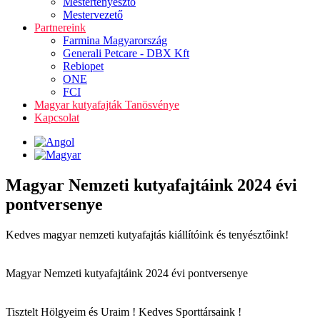
Mestertenyésztő
Mestervezető
Partnereink
Farmina Magyarország
Generali Petcare - DBX Kft
Rebiopet
ONE
FCI
Magyar kutyafajták Tanösvénye
Kapcsolat
Magyar Nemzeti kutyafajtáink 2024 évi
pontversenye
Kedves magyar nemzeti kutyafajtás kiállítóink és tenyésztőink!
Magyar Nemzeti kutyafajtáink 2024 évi pontversenye
Tisztelt Hölgyeim és Uraim ! Kedves Sporttársaink !