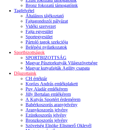
Ezüst fokozatú támogatóink
Bronz fokozatú támogatóink
Tagfelvétel
Általános tájékoztató
Fajtagondozói pályázat
Vidéki szervezet
Fajta egyesület
Sportegyesület
Pártoló tagok szekciója
Belépési nyilatkozatok
Sportbizottságok
SPORTBIZOTTSÁG
Magyar Pásztorkutyák Világszövetsége
Magyar kutyafajták Agility csapata
Díjazottaink
CH értéktár
Korózs András emlékplakett
Puy Aladár emlékérem
Jilly Bertalan emlékérem
A Kutyás Sportért érdemérem
Babérkoszorús aranyjelvény
Aranykoszorús jelvény
Ezüstkoszorús jelvény
Bronzkoszorús jelvény
Szövetség Elnöke Elismerő Oklevél