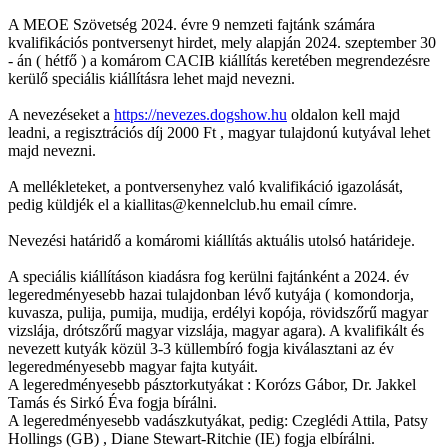
A MEOE Szövetség 2024. évre 9 nemzeti fajtánk számára
kvalifikációs pontversenyt hirdet, mely alapján 2024. szeptember 30
- án ( hétfő ) a komárom CACIB kiállítás keretében megrendezésre
kerülő speciális kiállításra lehet majd nevezni.
A nevezéseket a
https://nevezes.dogshow.hu
oldalon kell majd
leadni, a regisztrációs díj 2000 Ft , magyar tulajdonú kutyával lehet
majd nevezni.
A mellékleteket, a pontversenyhez való kvalifikáció igazolását,
pedig küldjék el a kiallitas@kennelclub.hu email címre.
Nevezési határidő a komáromi kiállítás aktuális utolsó határideje.
A speciális kiállításon kiadásra fog kerülni fajtánként a 2024. év
legeredményesebb hazai tulajdonban lévő kutyája ( komondorja,
kuvasza, pulija, pumija, mudija, erdélyi kopója, rövidszőrű magyar
vizslája, drótszőrű magyar vizslája, magyar agara). A kvalifikált és
nevezett kutyák közül 3-3 küllembíró fogja kiválasztani az év
legeredményesebb magyar fajta kutyáit.
A legeredményesebb pásztorkutyákat : Korózs Gábor, Dr. Jakkel
Tamás és Sirkó Éva fogja bírálni.
A legeredményesebb vadászkutyákat, pedig: Czeglédi Attila, Patsy
Hollings (GB) , Diane Stewart-Ritchie (IE) fogja elbírálni.