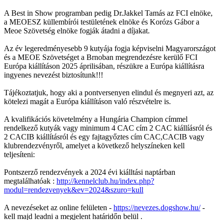
A Best in Show programban pedig Dr.Jakkel Tamás az FCI elnöke,
a MEOESZ küllembírói testületének elnöke és Korózs Gábor a
Meoe Szövetség elnöke fogják átadni a díjakat.
Az év legeredményesebb 9 kutyája fogja képviselni Magyarországot
és a MEOE Szövetséget a Brnoban megrendezésre kerülő FCI
Európa kiállításon 2025 áprilisában, részükre a Európa kiállításra
ingyenes nevezést biztosítunk!!!
Tájékoztatjuk, hogy aki a pontversenyen elindul és megnyeri azt, az
kötelezi magát a Európa kiállításon való részvételre is.
A kvalifikációs követelmény a Hungária Champion címmel
rendelkező kutyák vagy minimum 4 CAC cím 2 CAC kiállíásról és
2 CACIB kiállításról és egy fajtagyőztes cím CAC,CACIB vagy
klubrendezvényről, amelyet a következő helyszíneken kell
teljesíteni:
Pontszerző rendezvények a 2024 évi kiálltási naptárban
megtalálhatóak :
http://kennelclub.hu/index.php?
modul=rendezvenyek&ev=2024&szuro=kull
A nevezéseket az online felületen -
https://nevezes.dogshow.hu/
-
kell majd leadni a megjelent határidőn belül .