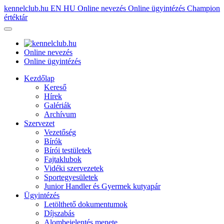
kennelclub.hu
EN
HU
Online nevezés
Online ügyintézés
Champion
értéktár
Online nevezés
Online ügyintézés
Kezdőlap
Kereső
Hírek
Galériák
Archívum
Szervezet
Vezetőség
Bírók
Bírói testületek
Fajtaklubok
Vidéki szervezetek
Sportegyesületek
Junior Handler és Gyermek kutyapár
Ügyintézés
Letölthető dokumentumok
Díjszabás
Alombejelentés menete