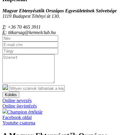
Magyar Ebtenyésztők Országos Egyesületeinek Szövetsége
1119 Budapest Tétényi út 130.
T:
+36 70 465 3911
E:
titkarsag@kennelclub.hu
Küldés
Online nevezés
Online ügyintézés
Champion értéktár
Facebook oldal
Youtube csatorna