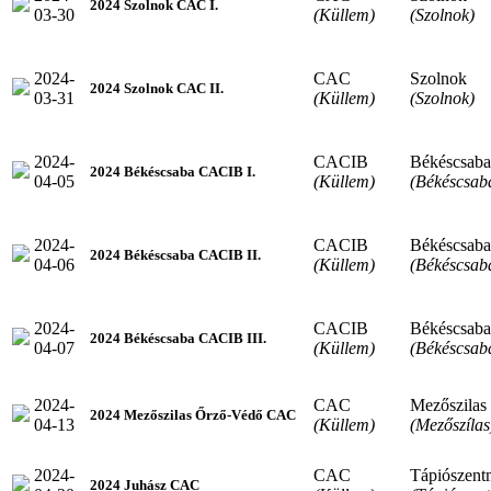
2024 Szolnok CAC I.
03-30
(Küllem)
(Szolnok)
2024-
CAC
Szolnok
2024 Szolnok CAC II.
03-31
(Küllem)
(Szolnok)
2024-
CACIB
Békéscsaba
2024 Békéscsaba CACIB I.
04-05
(Küllem)
(Békéscsab
2024-
CACIB
Békéscsaba
2024 Békéscsaba CACIB II.
04-06
(Küllem)
(Békéscsab
2024-
CACIB
Békéscsaba
2024 Békéscsaba CACIB III.
04-07
(Küllem)
(Békéscsab
2024-
CAC
Mezőszilas
2024 Mezőszilas Őrző-Védő CAC
04-13
(Küllem)
(Mezőszílas
2024-
CAC
Tápiószent
2024 Juhász CAC