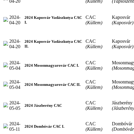
04-20
(Küllem)
(Tápiószen
2024-
CAC
Kaposvár
2024 Kaposvár Vadászkutya CAC
04-20
(Küllem)
(Kaposvár)
I.
2024-
CAC
Kaposvár
2024 Kaposvár Vadászkutya CAC
04-20
(Küllem)
(Kaposvár)
II.
2024-
CAC
Mosonmagy
2024 Mosonmagyarovár CAC I.
05-04
(Küllem)
(Mosonmag
2024-
CAC
Mosonmagy
2024 Mosonmagyarovár CAC II.
05-04
(Küllem)
(Mosonmag
2024-
CAC
Jászberény
2024 Jászberény CAC
05-05
(Küllem)
(Jászberény
2024-
CAC
Dombóvár
2024 Dombóvár CAC I.
05-11
(Küllem)
(Dombóvár