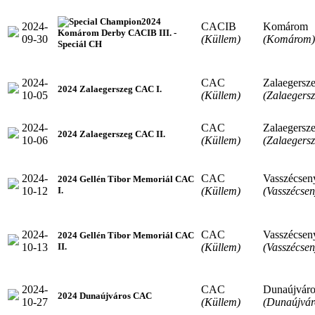
2024
2024-
CACIB
Komárom
Komárom Derby CACIB III. -
09-30
(Küllem)
(Komárom)
Speciál CH
2024-
CAC
Zalaegersz
2024 Zalaegerszeg CAC I.
10-05
(Küllem)
(Zalaegersz
2024-
CAC
Zalaegersz
2024 Zalaegerszeg CAC II.
10-06
(Küllem)
(Zalaegersz
2024-
CAC
Vasszécsen
2024 Gellén Tibor Memoriál CAC
10-12
(Küllem)
(Vasszécsen
I.
2024-
CAC
Vasszécsen
2024 Gellén Tibor Memoriál CAC
10-13
(Küllem)
(Vasszécsen
II.
2024-
CAC
Dunaújváro
2024 Dunaújváros CAC
10-27
(Küllem)
(Dunaújvár