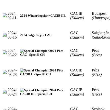
2024-
CACIB
Budapest
2024 Winterdogshow CACIB III.
02-11
(Küllem)
(Hungexpo
2024-
CAC
Salgótarján
2024 Salgótarján CAC
03-16
(Küllem)
(Salgótarjá
2024-
CAC
Pécs
2024 Pécs
03-22
(Küllem)
(Pécs)
CAC - Speciál CH
2024-
CACIB
Pécs
2024 Pécs
03-23
(Küllem)
(Pécs)
CACIB I. - Speciál CH
2024-
CACIB
Pécs
2024 Pécs
03-24
(Küllem)
(Pécs)
CACIB II. - Speciál CH
2024-
CAC
Szolnok