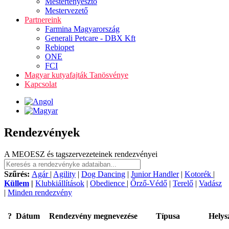
Mestertenyésztő
Mestervezető
Partnereink
Farmina Magyarország
Generali Petcare - DBX Kft
Rebiopet
ONE
FCI
Magyar kutyafajták Tanösvénye
Kapcsolat
Rendezvények
A MEOESZ és tagszervezeteinek rendezvényei
Szűrés:
Agár
|
Agility
|
Dog Dancing
|
Junior Handler
|
Kotorék
|
Küllem
|
Klubkiállítások
|
Obedience
|
Őrző-Védő
|
Terelő
|
Vadász
|
Minden rendezvény
?
Dátum
Rendezvény megnevezése
Típusa
Helys