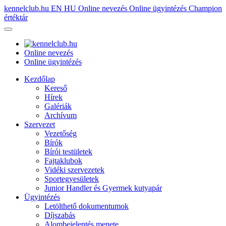
kennelclub.hu
EN
HU
Online nevezés
Online ügyintézés
Champion
értéktár
Online nevezés
Online ügyintézés
Kezdőlap
Kereső
Hírek
Galériák
Archívum
Szervezet
Vezetőség
Bírók
Bírói testületek
Fajtaklubok
Vidéki szervezetek
Sportegyesületek
Junior Handler és Gyermek kutyapár
Ügyintézés
Letölthető dokumentumok
Díjszabás
Alombejelentés menete