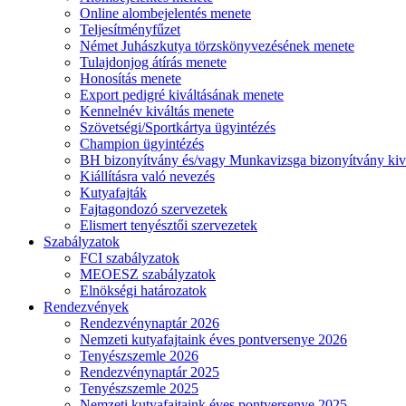
Online alombejelentés menete
Teljesítményfűzet
Német Juhászkutya törzskönyvezésének menete
Tulajdonjog átírás menete
Honosítás menete
Export pedigré kiváltásának menete
Kennelnév kiváltás menete
Szövetségi/Sportkártya ügyintézés
Champion ügyintézés
BH bizonyítvány és/vagy Munkavizsga bizonyítvány kiv
Kiállításra való nevezés
Kutyafajták
Fajtagondozó szervezetek
Elismert tenyésztői szervezetek
Szabályzatok
FCI szabályzatok
MEOESZ szabályzatok
Elnökségi határozatok
Rendezvények
Rendezvénynaptár 2026
Nemzeti kutyafajtaink éves pontversenye 2026
Tenyészszemle 2026
Rendezvénynaptár 2025
Tenyészszemle 2025
Nemzeti kutyafajtaink éves pontversenye 2025