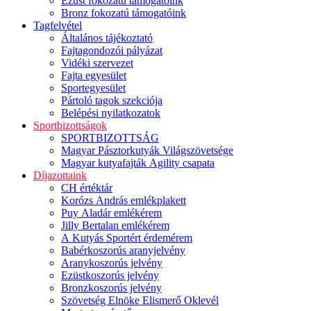
Ezüst fokozatú támogatóink
Bronz fokozatú támogatóink
Tagfelvétel
Általános tájékoztató
Fajtagondozói pályázat
Vidéki szervezet
Fajta egyesület
Sportegyesület
Pártoló tagok szekciója
Belépési nyilatkozatok
Sportbizottságok
SPORTBIZOTTSÁG
Magyar Pásztorkutyák Világszövetsége
Magyar kutyafajták Agility csapata
Díjazottaink
CH értéktár
Korózs András emlékplakett
Puy Aladár emlékérem
Jilly Bertalan emlékérem
A Kutyás Sportért érdemérem
Babérkoszorús aranyjelvény
Aranykoszorús jelvény
Ezüstkoszorús jelvény
Bronzkoszorús jelvény
Szövetség Elnöke Elismerő Oklevél