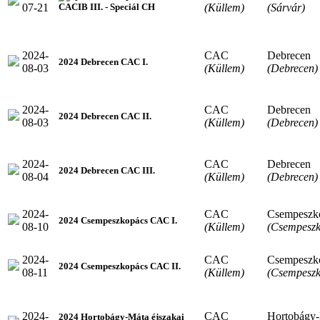
07-21
(Küllem)
(Sárvár)
CACIB III. - Speciál CH
2024-
CAC
Debrecen
2024 Debrecen CAC I.
08-03
(Küllem)
(Debrecen)
2024-
CAC
Debrecen
2024 Debrecen CAC II.
08-03
(Küllem)
(Debrecen)
2024-
CAC
Debrecen
2024 Debrecen CAC III.
08-04
(Küllem)
(Debrecen)
2024-
CAC
Csempeszk
2024 Csempeszkopács CAC I.
08-10
(Küllem)
(Csempeszk
2024-
CAC
Csempeszk
2024 Csempeszkopács CAC II.
08-11
(Küllem)
(Csempeszk
2024-
CAC
Hortobágy
2024 Hortobágy-Máta éjszakai