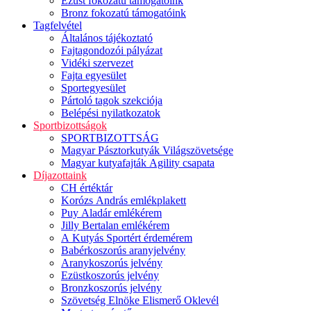
Ezüst fokozatú támogatóink
Bronz fokozatú támogatóink
Tagfelvétel
Általános tájékoztató
Fajtagondozói pályázat
Vidéki szervezet
Fajta egyesület
Sportegyesület
Pártoló tagok szekciója
Belépési nyilatkozatok
Sportbizottságok
SPORTBIZOTTSÁG
Magyar Pásztorkutyák Világszövetsége
Magyar kutyafajták Agility csapata
Díjazottaink
CH értéktár
Korózs András emlékplakett
Puy Aladár emlékérem
Jilly Bertalan emlékérem
A Kutyás Sportért érdemérem
Babérkoszorús aranyjelvény
Aranykoszorús jelvény
Ezüstkoszorús jelvény
Bronzkoszorús jelvény
Szövetség Elnöke Elismerő Oklevél