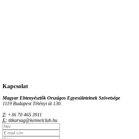
Kapcsolat
Magyar Ebtenyésztők Országos Egyesületeinek Szövetsége
1119 Budapest Tétényi út 130.
T:
+36 70 465 3911
E:
titkarsag@kennelclub.hu