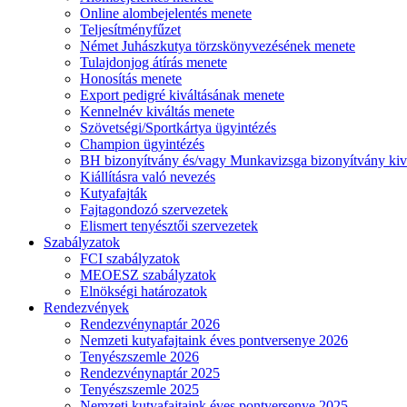
Online alombejelentés menete
Teljesítményfűzet
Német Juhászkutya törzskönyvezésének menete
Tulajdonjog átírás menete
Honosítás menete
Export pedigré kiváltásának menete
Kennelnév kiváltás menete
Szövetségi/Sportkártya ügyintézés
Champion ügyintézés
BH bizonyítvány és/vagy Munkavizsga bizonyítvány kiv
Kiállításra való nevezés
Kutyafajták
Fajtagondozó szervezetek
Elismert tenyésztői szervezetek
Szabályzatok
FCI szabályzatok
MEOESZ szabályzatok
Elnökségi határozatok
Rendezvények
Rendezvénynaptár 2026
Nemzeti kutyafajtaink éves pontversenye 2026
Tenyészszemle 2026
Rendezvénynaptár 2025
Tenyészszemle 2025
Nemzeti kutyafajtaink éves pontversenye 2025