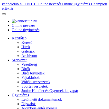
kennelclub.hu
EN
HU
Online nevezés
Online ügyintézés
Champion
értéktár
Online nevezés
Online ügyintézés
Kezdőlap
Kereső
Hírek
Galériák
Archívum
Szervezet
Vezetőség
Bírók
Bírói testületek
Fajtaklubok
Vidéki szervezetek
Sportegyesületek
Junior Handler és Gyermek kutyapár
Ügyintézés
Letölthető dokumentumok
Díjszabás
Alombejelentés menete