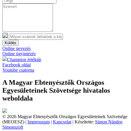
Küldés
Online nevezés
Online ügyintézés
Champion értéktár
Facebook oldal
Youtube csatorna
A Magyar Ebtenyésztők Országos
Egyesületeinek Szövetsége hivatalos
weboldala
© 2026 Magyar Ebtenyésztők Országos Egyesületeinek Szövetsége
(MEOESZ) |
Impresszum
|
Kapcsolat
| Készítette:
Simon Nándor,
Simonszoft