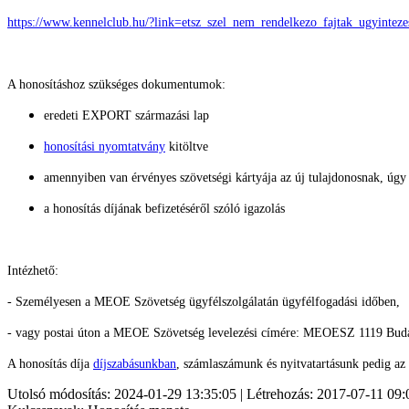
https://www.kennelclub.hu/?link=etsz_szel_nem_rendelkezo_fajtak_ugyinte
A honosításhoz szükséges dokumentumok:
eredeti EXPORT származási lap
honosítási nyomtatvány
kitöltve
amennyiben van érvényes szövetségi kártyája az új tulajdonosnak, úgy
a honosítás díjának befizetéséről szóló igazolás
Intézhető:
- Személyesen a MEOE Szövetség ügyfélszolgálatán ügyfélfogadási időben,
- vagy postai úton a MEOE Szövetség levelezési címére: MEOESZ 1119 Buda
A honosítás díja
díjszabásunkban
, számlaszámunk és nyitvatartásunk pedig az
Utolsó módosítás: 2024-01-29 13:35:05 | Létrehozás: 2017-07-11 09: