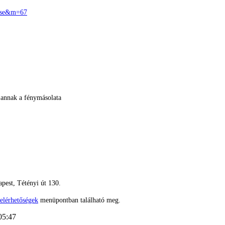
zese&m=67
 annak a fénymásolata
pest, Tétényi út 130.
elérhetőségek
menüpontban található meg.
05:47