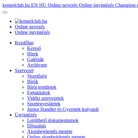
kennelclub.hu
EN
HU
Online nevezés
Online ügyintézés
Champion é
Online nevezés
Online ügyintézés
Kezdőlap
Kereső
Hírek
Galériák
Archívum
Szervezet
Vezetőség
Bírók
Bírói testületek
Fajtaklubok
Vidéki szervezetek
Sportegyesületek
Junior Handler és Gyermek kutyapár
Ügyintézés
Letölthető dokumentumok
Díjszabás
Alombejelentés menete
Online alombejelentés menete