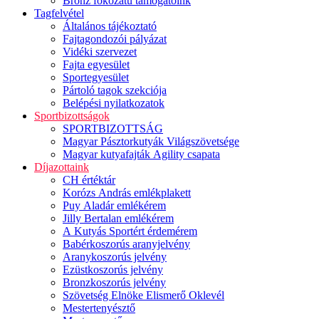
Bronz fokozatú támogatóink
Tagfelvétel
Általános tájékoztató
Fajtagondozói pályázat
Vidéki szervezet
Fajta egyesület
Sportegyesület
Pártoló tagok szekciója
Belépési nyilatkozatok
Sportbizottságok
SPORTBIZOTTSÁG
Magyar Pásztorkutyák Világszövetsége
Magyar kutyafajták Agility csapata
Díjazottaink
CH értéktár
Korózs András emlékplakett
Puy Aladár emlékérem
Jilly Bertalan emlékérem
A Kutyás Sportért érdemérem
Babérkoszorús aranyjelvény
Aranykoszorús jelvény
Ezüstkoszorús jelvény
Bronzkoszorús jelvény
Szövetség Elnöke Elismerő Oklevél
Mestertenyésztő