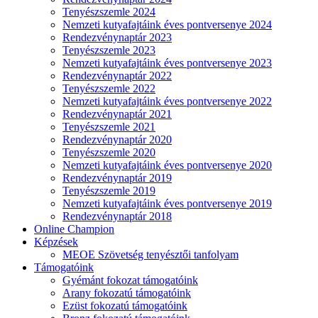
Tenyészszemle 2024
Nemzeti kutyafajtáink éves pontversenye 2024
Rendezvénynaptár 2023
Tenyészszemle 2023
Nemzeti kutyafajtáink éves pontversenye 2023
Rendezvénynaptár 2022
Tenyészszemle 2022
Nemzeti kutyafajtáink éves pontversenye 2022
Rendezvénynaptár 2021
Tenyészszemle 2021
Rendezvénynaptár 2020
Tenyészszemle 2020
Nemzeti kutyafajtáink éves pontversenye 2020
Rendezvénynaptár 2019
Tenyészszemle 2019
Nemzeti kutyafajtáink éves pontversenye 2019
Rendezvénynaptár 2018
Online Champion
Képzések
MEOE Szövetség tenyésztői tanfolyam
Támogatóink
Gyémánt fokozat támogatóink
Arany fokozatú támogatóink
Ezüst fokozatú támogatóink