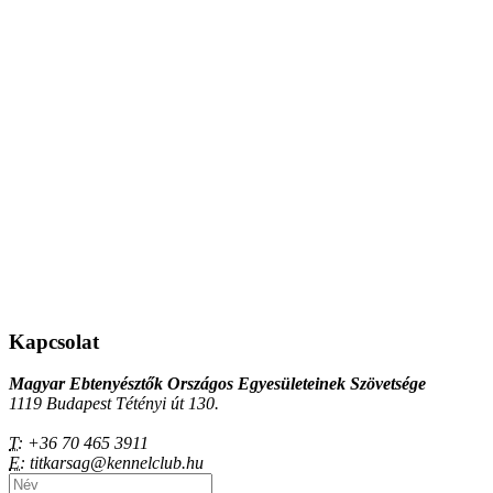
Kapcsolat
Magyar Ebtenyésztők Országos Egyesületeinek Szövetsége
1119 Budapest Tétényi út 130.
T:
+36 70 465 3911
E:
titkarsag@kennelclub.hu