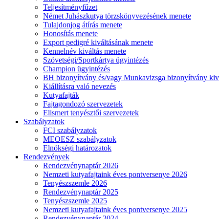
Teljesítményfűzet
Német Juhászkutya törzskönyvezésének menete
Tulajdonjog átírás menete
Honosítás menete
Export pedigré kiváltásának menete
Kennelnév kiváltás menete
Szövetségi/Sportkártya ügyintézés
Champion ügyintézés
BH bizonyítvány és/vagy Munkavizsga bizonyítvány kiv
Kiállításra való nevezés
Kutyafajták
Fajtagondozó szervezetek
Elismert tenyésztői szervezetek
Szabályzatok
FCI szabályzatok
MEOESZ szabályzatok
Elnökségi határozatok
Rendezvények
Rendezvénynaptár 2026
Nemzeti kutyafajtaink éves pontversenye 2026
Tenyészszemle 2026
Rendezvénynaptár 2025
Tenyészszemle 2025
Nemzeti kutyafajtaink éves pontversenye 2025
Rendezvénynaptár 2024