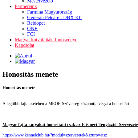
Mestervezető
Partnereink
Farmina Magyarország
Generali Petcare - DBX Kft
Rebiopet
ONE
FCI
Magyar kutyafajták Tanösvénye
Kapcsolat
Honosítás menete
Honosítás menete
A legtöbb fajta esetében a MEOE Szövetség központja végzi a honosítást.
Magyar fajta kutyákat honosítani csak az Elismert Tenyésztői Szervezete
https://www.kennelclub.hu/?modul=szervezetek&szuro=etsz