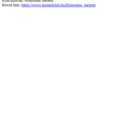
Kulcsszavak: Honosítás menete
Rövid link:
https://www.kennelclub.hu/Honositas_menete