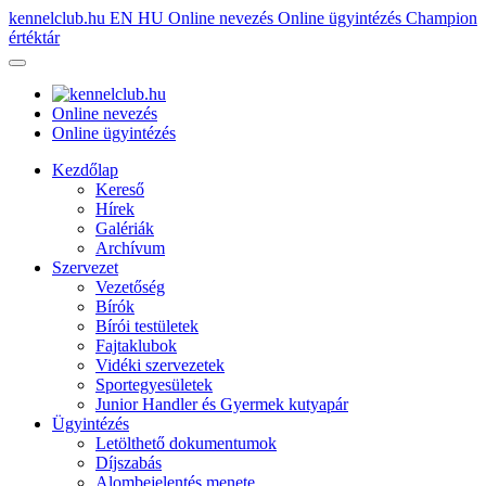
kennelclub.hu
EN
HU
Online nevezés
Online ügyintézés
Champion
értéktár
Online nevezés
Online ügyintézés
Kezdőlap
Kereső
Hírek
Galériák
Archívum
Szervezet
Vezetőség
Bírók
Bírói testületek
Fajtaklubok
Vidéki szervezetek
Sportegyesületek
Junior Handler és Gyermek kutyapár
Ügyintézés
Letölthető dokumentumok
Díjszabás
Alombejelentés menete