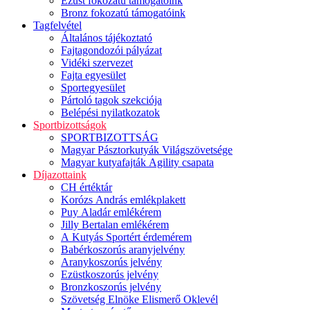
Ezüst fokozatú támogatóink
Bronz fokozatú támogatóink
Tagfelvétel
Általános tájékoztató
Fajtagondozói pályázat
Vidéki szervezet
Fajta egyesület
Sportegyesület
Pártoló tagok szekciója
Belépési nyilatkozatok
Sportbizottságok
SPORTBIZOTTSÁG
Magyar Pásztorkutyák Világszövetsége
Magyar kutyafajták Agility csapata
Díjazottaink
CH értéktár
Korózs András emlékplakett
Puy Aladár emlékérem
Jilly Bertalan emlékérem
A Kutyás Sportért érdemérem
Babérkoszorús aranyjelvény
Aranykoszorús jelvény
Ezüstkoszorús jelvény
Bronzkoszorús jelvény
Szövetség Elnöke Elismerő Oklevél