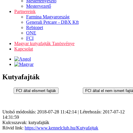
Mestertenyésztő
Mestervezető
Partnereink
Farmina Magyarország
Generali Petcare - DBX Kft
Rebiopet
ONE
FCI
Magyar kutyafajták Tanösvénye
Kapcsolat
Kutyafajták
Utolsó módosítás: 2018-07-28 11:42:14 | Létrehozás: 2017-07-12
14:31:59
Kulcsszavak: kutyafajták
Rövid link:
https://www.kennelclub.hu/Kutyafajtak