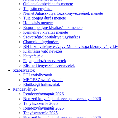
Online alombejelentés menete
Teljesítményfűzet
Német Juhászkutya törzskönyvezésének menete
Tulajdonjog átírás menete
Honosítás menete
Export pedigré kiváltásának menete
Kennelnév kiváltás menete
Szövetségi/Sportkártya ügyintézés
Champion ügyintézés
BH bizonyítvány és/vagy Munkavizsga bizonyítvány kiv
Kiállításra való nevezés
Kutyafajták
Fajtagondozó szervezetek
Elismert tenyésztői szervezetek
Szabályzatok
FCI szabályzatok
MEOESZ szabályzatok
Elnökségi határozatok
Rendezvények
Rendezvénynaptár 2026
Nemzeti kutyafajtaink éves pontversenye 2026
Tenyészszemle 2026
Rendezvénynaptár 2025
Tenyészszemle 2025
Nemzeti kutyafajtaink éves pontversenye 2025