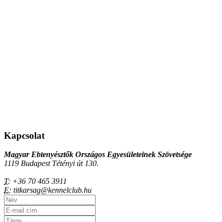
Kapcsolat
Magyar Ebtenyésztők Országos Egyesületeinek Szövetsége
1119 Budapest Tétényi út 130.
T:
+36 70 465 3911
E:
titkarsag@kennelclub.hu