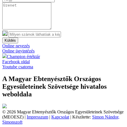
Küldés
Online nevezés
Online ügyintézés
Champion értéktár
Facebook oldal
Youtube csatorna
A Magyar Ebtenyésztők Országos
Egyesületeinek Szövetsége hivatalos
weboldala
© 2026 Magyar Ebtenyésztők Országos Egyesületeinek Szövetsége
(MEOESZ) |
Impresszum
|
Kapcsolat
| Készítette:
Simon Nándor,
Simonszoft