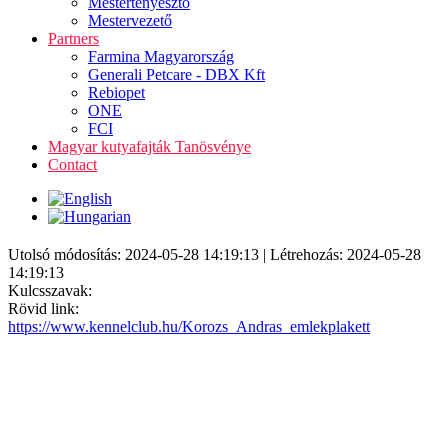
Mestertenyésztő
Mestervezető
Partners
Farmina Magyarország
Generali Petcare - DBX Kft
Rebiopet
ONE
FCI
Magyar kutyafajták Tanösvénye
Contact
Utolsó módosítás: 2024-05-28 14:19:13 | Létrehozás: 2024-05-28
14:19:13
Kulcsszavak:
Rövid link:
https://www.kennelclub.hu/Korozs_Andras_emlekplakett