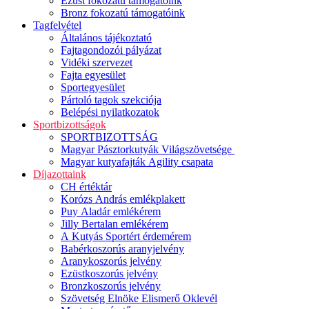
Ezüst fokozatú támogatóink
Bronz fokozatú támogatóink
Tagfelvétel
Általános tájékoztató
Fajtagondozói pályázat
Vidéki szervezet
Fajta egyesület
Sportegyesület
Pártoló tagok szekciója
Belépési nyilatkozatok
Sportbizottságok
SPORTBIZOTTSÁG
Magyar Pásztorkutyák Világszövetsége
Magyar kutyafajták Agility csapata
Díjazottaink
CH értéktár
Korózs András emlékplakett
Puy Aladár emlékérem
Jilly Bertalan emlékérem
A Kutyás Sportért érdemérem
Babérkoszorús aranyjelvény
Aranykoszorús jelvény
Ezüstkoszorús jelvény
Bronzkoszorús jelvény
Szövetség Elnöke Elismerő Oklevél