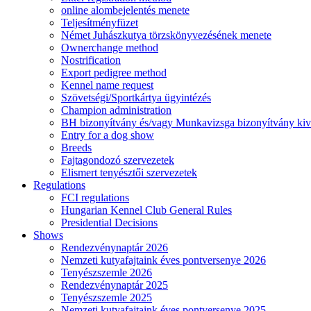
online alombejelentés menete
Teljesítményfüzet
Német Juhászkutya törzskönyvezésének menete
Ownerchange method
Nostrification
Export pedigree method
Kennel name request
Szövetségi/Sportkártya ügyintézés
Champion administration
BH bizonyítvány és/vagy Munkavizsga bizonyítvány kiv
Entry for a dog show
Breeds
Fajtagondozó szervezetek
Elismert tenyésztői szervezetek
Regulations
FCI regulations
Hungarian Kennel Club General Rules
Presidential Decisions
Shows
Rendezvénynaptár 2026
Nemzeti kutyafajtaink éves pontversenye 2026
Tenyészszemle 2026
Rendezvénynaptár 2025
Tenyészszemle 2025
Nemzeti kutyafajtaink éves pontversenye 2025