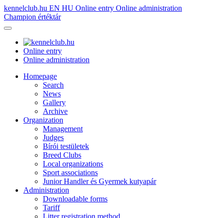
kennelclub.hu
EN
HU
Online entry
Online administration
Champion értéktár
Online entry
Online administration
Homepage
Search
News
Gallery
Archive
Organization
Management
Judges
Bírói testületek
Breed Clubs
Local organizations
Sport associations
Junior Handler és Gyermek kutyapár
Administration
Downloadable forms
Tariff
Litter registration method