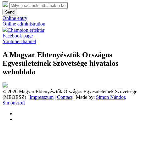
Send
Online entry
Online administration
Champion értéktár
Facebook page
Youtube channel
A Magyar Ebtenyésztők Országos
Egyesületeinek Szövetsége hivatalos
weboldala
© 2026 Magyar Ebtenyésztők Országos Egyesületeinek Szövetsége
(MEOESZ) |
Impresszum
|
Contact
| Made by:
Simon Nándor,
Simonszoft