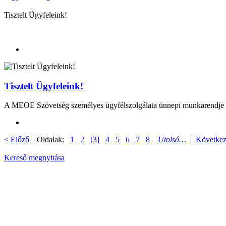
Tisztelt Ügyfeleink!
Tisztelt Ügyfeleink!
A MEOE Szövetség személyes ügyfélszolgálata ünnepi munkarendje és
< Előző
| Oldalak:
1
2
[3]
4
5
6
7
8
Utolsó…
|
Következ
Kereső megnyitása