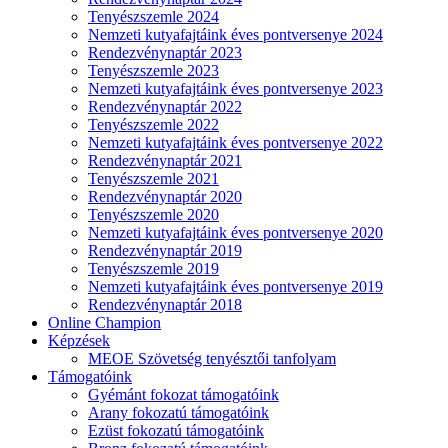
Tenyészszemle 2024
Nemzeti kutyafajtáink éves pontversenye 2024
Rendezvénynaptár 2023
Tenyészszemle 2023
Nemzeti kutyafajtáink éves pontversenye 2023
Rendezvénynaptár 2022
Tenyészszemle 2022
Nemzeti kutyafajtáink éves pontversenye 2022
Rendezvénynaptár 2021
Tenyészszemle 2021
Rendezvénynaptár 2020
Tenyészszemle 2020
Nemzeti kutyafajtáink éves pontversenye 2020
Rendezvénynaptár 2019
Tenyészszemle 2019
Nemzeti kutyafajtáink éves pontversenye 2019
Rendezvénynaptár 2018
Online Champion
Képzések
MEOE Szövetség tenyésztői tanfolyam
Támogatóink
Gyémánt fokozat támogatóink
Arany fokozatú támogatóink
Ezüst fokozatú támogatóink