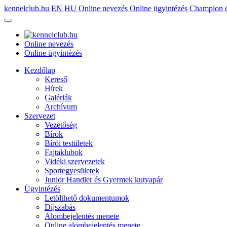
kennelclub.hu
EN
HU
Online nevezés
Online ügyintézés
Champion é
Online nevezés
Online ügyintézés
Kezdőlap
Kereső
Hírek
Galériák
Archívum
Szervezet
Vezetőség
Bírók
Bírói testületek
Fajtaklubok
Vidéki szervezetek
Sportegyesületek
Junior Handler és Gyermek kutyapár
Ügyintézés
Letölthető dokumentumok
Díjszabás
Alombejelentés menete
Online alombejelentés menete