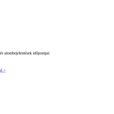
 alombejelentések időpontjai:
ő >