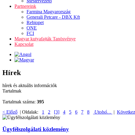
Mestervezető
Partnereink
Farmina Magyarország
Generali Petcare - DBX Kft
Rebiopet
ONE
FCI
Magyar kutyafajták Tanösvénye
Kapcsolat
Hírek
hírek és aktuális információk
Tartalmak
Tartalmak száma:
395
< Előző
| Oldalak:
1
2
[3]
4
5
6
7
8
Utolsó…
|
Következ
Ügyfélszolgálati közlemény