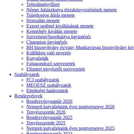
Teljesítményfűzet
Német Juhászkutya törzskönyvezésének menete
Tulajdonjog átírás menete
Honosítás menete
Export pedigré kiváltásának menete
Kennelnév kiváltás menete
Szövetségi/Sportkártya ügyintézés
Champion ügyintézés
BH bizonyítvány és/vagy Munkavizsga bizonyítvány kiv
Kiállításra való nevezés
Kutyafajták
Fajtagondozó szervezetek
Elismert tenyésztői szervezetek
Szabályzatok
FCI szabályzatok
MEOESZ szabályzatok
Elnökségi határozatok
Rendezvények
Rendezvénynaptár 2026
Nemzeti kutyafajtaink éves pontversenye 2026
Tenyészszemle 2026
Rendezvénynaptár 2025
Tenyészszemle 2025
Nemzeti kutyafajtaink éves pontversenye 2025
Rendezvénynaptár 2024