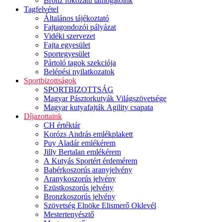
Bronz fokozatú támogatóink
Tagfelvétel
Általános tájékoztató
Fajtagondozói pályázat
Vidéki szervezet
Fajta egyesület
Sportegyesület
Pártoló tagok szekciója
Belépési nyilatkozatok
Sportbizottságok
SPORTBIZOTTSÁG
Magyar Pásztorkutyák Világszövetsége
Magyar kutyafajták Agility csapata
Díjazottaink
CH értéktár
Korózs András emlékplakett
Puy Aladár emlékérem
Jilly Bertalan emlékérem
A Kutyás Sportért érdemérem
Babérkoszorús aranyjelvény
Aranykoszorús jelvény
Ezüstkoszorús jelvény
Bronzkoszorús jelvény
Szövetség Elnöke Elismerő Oklevél
Mestertenyésztő