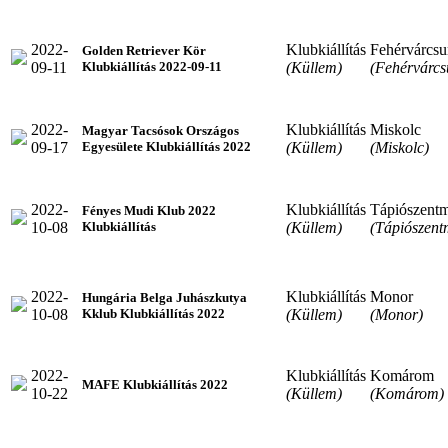
2022-
Klubkiállítás
Fehérvárcsu
Golden Retriever Kör
09-11
(Küllem)
(Fehérvárcs
Klubkiállítás 2022-09-11
2022-
Klubkiállítás
Miskolc
Magyar Tacsósok Országos
09-17
(Küllem)
(Miskolc)
Egyesülete Klubkiállítás 2022
2022-
Klubkiállítás
Tápiószentm
Fényes Mudi Klub 2022
10-08
(Küllem)
(Tápiószent
Klubkiállítás
2022-
Klubkiállítás
Monor
Hungária Belga Juhászkutya
10-08
(Küllem)
(Monor)
Kklub Klubkiállítás 2022
2022-
Klubkiállítás
Komárom
MAFE Klubkiállítás 2022
10-22
(Küllem)
(Komárom)