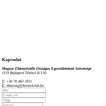
Kapcsolat
Magyar Ebtenyésztők Országos Egyesületeinek Szövetsége
1119 Budapest Tétényi út 130.
T:
+36 70 465 3911
E:
titkarsag@kennelclub.hu