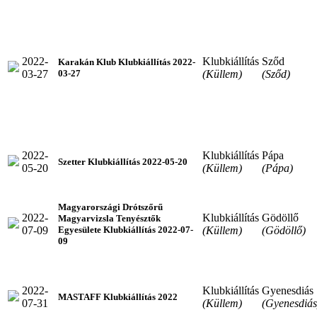
2022-
Klubkiállítás
Sződ
Karakán Klub Klubkiállítás 2022-
03-27
(Küllem)
(Sződ)
03-27
2022-
Klubkiállítás
Pápa
Szetter Klubkiállítás 2022-05-20
05-20
(Küllem)
(Pápa)
Magyarországi Drótszőrű
2022-
Klubkiállítás
Gödöllő
Magyarvizsla Tenyésztők
07-09
(Küllem)
(Gödöllő)
Egyesülete Klubkiállítás 2022-07-
09
2022-
Klubkiállítás
Gyenesdiás
MASTAFF Klubkiállítás 2022
07-31
(Küllem)
(Gyenesdiás