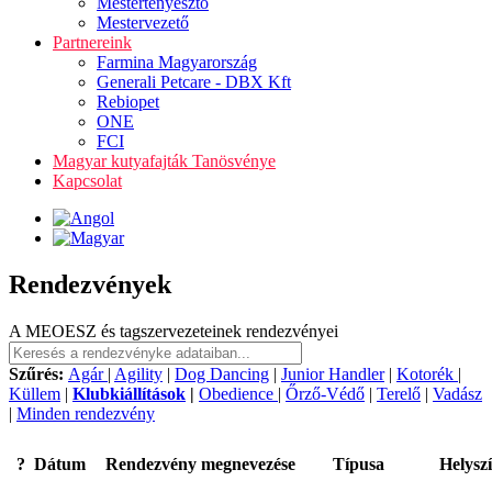
Mestertenyésztő
Mestervezető
Partnereink
Farmina Magyarország
Generali Petcare - DBX Kft
Rebiopet
ONE
FCI
Magyar kutyafajták Tanösvénye
Kapcsolat
Rendezvények
A MEOESZ és tagszervezeteinek rendezvényei
Szűrés:
Agár
|
Agility
|
Dog Dancing
|
Junior Handler
|
Kotorék
|
Küllem
|
Klubkiállítások
|
Obedience
|
Őrző-Védő
|
Terelő
|
Vadász
|
Minden rendezvény
?
Dátum
Rendezvény megnevezése
Típusa
Helysz