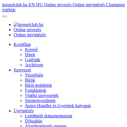
kennelclub.hu
EN
HU
Online nevezés
Online ügyintézés
Champion
értéktár
Online nevezés
Online ügyintézés
Kezdőlap
Kereső
Hírek
Galériák
Archívum
Szervezet
Vezetőség
Bírók
Bírói testületek
Fajtaklubok
Vidéki szervezetek
Sportegyesületek
Junior Handler és Gyermek kutyapár
Ügyintézés
Letölthető dokumentumok
Díjszabás
Alombejelentés menete