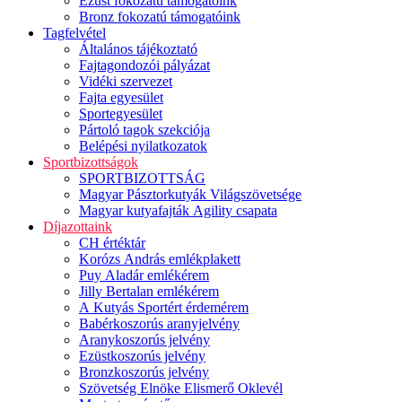
Ezüst fokozatú támogatóink
Bronz fokozatú támogatóink
Tagfelvétel
Általános tájékoztató
Fajtagondozói pályázat
Vidéki szervezet
Fajta egyesület
Sportegyesület
Pártoló tagok szekciója
Belépési nyilatkozatok
Sportbizottságok
SPORTBIZOTTSÁG
Magyar Pásztorkutyák Világszövetsége
Magyar kutyafajták Agility csapata
Díjazottaink
CH értéktár
Korózs András emlékplakett
Puy Aladár emlékérem
Jilly Bertalan emlékérem
A Kutyás Sportért érdemérem
Babérkoszorús aranyjelvény
Aranykoszorús jelvény
Ezüstkoszorús jelvény
Bronzkoszorús jelvény
Szövetség Elnöke Elismerő Oklevél