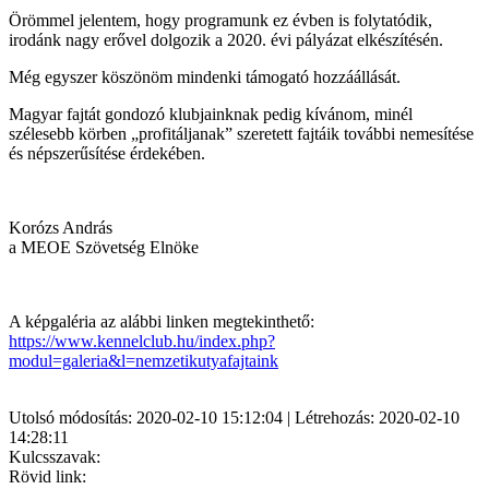
Örömmel jelentem, hogy programunk ez évben is folytatódik,
irodánk nagy erővel dolgozik a 2020. évi pályázat elkészítésén.
Még egyszer köszönöm mindenki támogató hozzáállását.
Magyar fajtát gondozó klubjainknak pedig kívánom, minél
szélesebb körben „profitáljanak” szeretett fajtáik további nemesítése
és népszerűsítése érdekében.
Korózs András
a MEOE Szövetség Elnöke
A képgaléria az alábbi linken megtekinthető:
https://www.kennelclub.hu/index.php?
modul=galeria&l=nemzetikutyafajtaink
Utolsó módosítás: 2020-02-10 15:12:04 | Létrehozás: 2020-02-10
14:28:11
Kulcsszavak:
Rövid link: