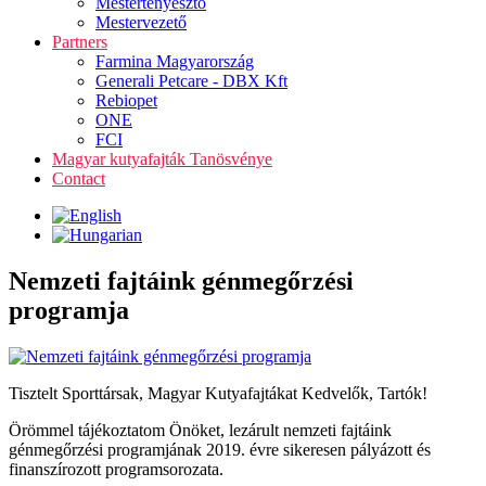
Mestertenyésztő
Mestervezető
Partners
Farmina Magyarország
Generali Petcare - DBX Kft
Rebiopet
ONE
FCI
Magyar kutyafajták Tanösvénye
Contact
Nemzeti fajtáink génmegőrzési
programja
Tisztelt Sporttársak, Magyar Kutyafajtákat Kedvelők, Tartók!
Örömmel tájékoztatom Önöket, lezárult nemzeti fajtáink
génmegőrzési programjának 2019. évre sikeresen pályázott és
finanszírozott programsorozata.