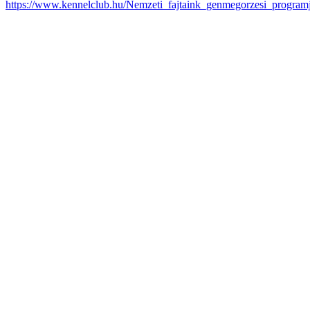
https://www.kennelclub.hu/Nemzeti_fajtaink_genmegorzesi_program