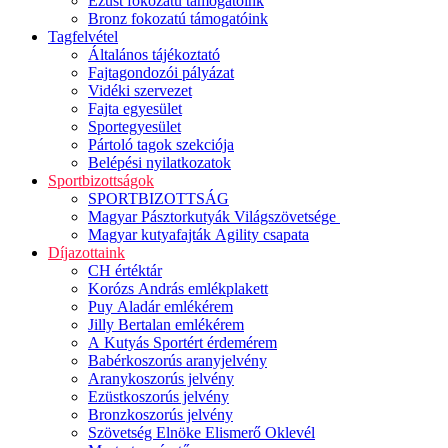
Ezüst fokozatú támogatóink
Bronz fokozatú támogatóink
Tagfelvétel
Általános tájékoztató
Fajtagondozói pályázat
Vidéki szervezet
Fajta egyesület
Sportegyesület
Pártoló tagok szekciója
Belépési nyilatkozatok
Sportbizottságok
SPORTBIZOTTSÁG
Magyar Pásztorkutyák Világszövetsége
Magyar kutyafajták Agility csapata
Díjazottaink
CH értéktár
Korózs András emlékplakett
Puy Aladár emlékérem
Jilly Bertalan emlékérem
A Kutyás Sportért érdemérem
Babérkoszorús aranyjelvény
Aranykoszorús jelvény
Ezüstkoszorús jelvény
Bronzkoszorús jelvény
Szövetség Elnöke Elismerő Oklevél