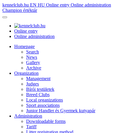
kennelclub.hu
EN
HU
Online entry
Online administration
Champion értéktár
Online entry
Online administration
Homepage
Search
News
Gallery
Archive
Organization
Management
Judges
Bírói testületek
Breed Clubs
Local organizations
Sport associations
Junior Handler és Gyermek kutyapár
Administration
Downloadable forms
Tariff
Litter registration method