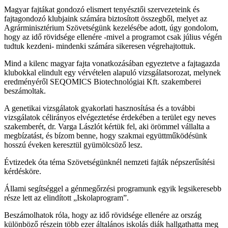
Magyar fajtákat gondozó elismert tenyésztői szervezeteink és
fajtagondozó klubjaink számára biztosított összegből, melyet az
Agrárminisztérium Szövetségünk kezelésébe adott, úgy gondolom,
hogy az idő rövidsége ellenére -mivel a programot csak július végén
tudtuk kezdeni- mindenki számára sikeresen végrehajtottuk.
Mind a kilenc magyar fajta vonatkozásában egyeztetve a fajtagazda
klubokkal elindult egy vérvételen alapuló vizsgálatsorozat, melynek
eredményéről SEQOMICS Biotechnológiai Kft. szakemberei
beszámoltak.
A genetikai vizsgálatok gyakorlati hasznosítása és a további
vizsgálatok célirányos elvégeztetése érdekében a terület egy neves
szakemberét, dr. Varga Lászlót kértük fel, aki örömmel vállalta a
megbízatást, és bízom benne, hogy szakmai együttműködésünk
hosszú éveken keresztül gyümölcsöző lesz.
Évtizedek óta téma Szövetségünknél nemzeti fajták népszerűsítési
kérdésköre.
Állami segítséggel a génmegőrzési programunk egyik legsikeresebb
része lett az elindított „Iskolaprogram”.
Beszámolhatok róla, hogy az idő rövidsége ellenére az ország
különböző részein több ezer általános iskolás diák hallgathatta meg