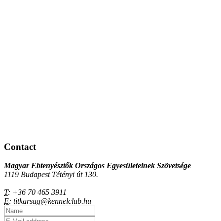
Contact
Magyar Ebtenyésztők Országos Egyesületeinek Szövetsége
1119 Budapest Tétényi út 130.
T:
+36 70 465 3911
E:
titkarsag@kennelclub.hu