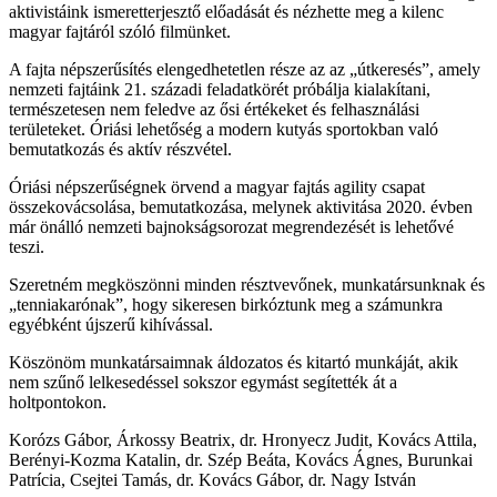
aktivistáink ismeretterjesztő előadását és nézhette meg a kilenc
magyar fajtáról szóló filmünket.
A fajta népszerűsítés elengedhetetlen része az az „útkeresés”, amely
nemzeti fajtáink 21. századi feladatkörét próbálja kialakítani,
természetesen nem feledve az ősi értékeket és felhasználási
területeket. Óriási lehetőség a modern kutyás sportokban való
bemutatkozás és aktív részvétel.
Óriási népszerűségnek örvend a magyar fajtás agility csapat
összekovácsolása, bemutatkozása, melynek aktivitása 2020. évben
már önálló nemzeti bajnokságsorozat megrendezését is lehetővé
teszi.
Szeretném megköszönni minden résztvevőnek, munkatársunknak és
„tenniakarónak”, hogy sikeresen birkóztunk meg a számunkra
egyébként újszerű kihívással.
Köszönöm munkatársaimnak áldozatos és kitartó munkáját, akik
nem szűnő lelkesedéssel sokszor egymást segítették át a
holtpontokon.
Korózs Gábor, Árkossy Beatrix, dr. Hronyecz Judit, Kovács Attila,
Berényi-Kozma Katalin, dr. Szép Beáta, Kovács Ágnes, Burunkai
Patrícia, Csejtei Tamás, dr. Kovács Gábor, dr. Nagy István