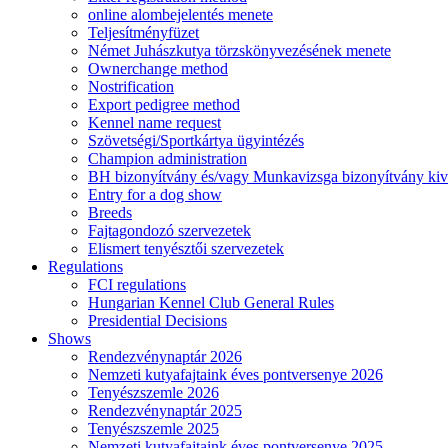
online alombejelentés menete
Teljesítményfüzet
Német Juhászkutya törzskönyvezésének menete
Ownerchange method
Nostrification
Export pedigree method
Kennel name request
Szövetségi/Sportkártya ügyintézés
Champion administration
BH bizonyítvány és/vagy Munkavizsga bizonyítvány kiv
Entry for a dog show
Breeds
Fajtagondozó szervezetek
Elismert tenyésztői szervezetek
Regulations
FCI regulations
Hungarian Kennel Club General Rules
Presidential Decisions
Shows
Rendezvénynaptár 2026
Nemzeti kutyafajtaink éves pontversenye 2026
Tenyészszemle 2026
Rendezvénynaptár 2025
Tenyészszemle 2025
Nemzeti kutyafajtaink éves pontversenye 2025