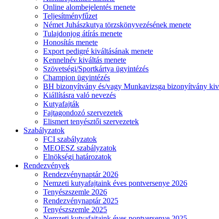
Online alombejelentés menete
Teljesítményfűzet
Német Juhászkutya törzskönyvezésének menete
Tulajdonjog átírás menete
Honosítás menete
Export pedigré kiváltásának menete
Kennelnév kiváltás menete
Szövetségi/Sportkártya ügyintézés
Champion ügyintézés
BH bizonyítvány és/vagy Munkavizsga bizonyítvány kiv
Kiállításra való nevezés
Kutyafajták
Fajtagondozó szervezetek
Elismert tenyésztői szervezetek
Szabályzatok
FCI szabályzatok
MEOESZ szabályzatok
Elnökségi határozatok
Rendezvények
Rendezvénynaptár 2026
Nemzeti kutyafajtaink éves pontversenye 2026
Tenyészszemle 2026
Rendezvénynaptár 2025
Tenyészszemle 2025
Nemzeti kutyafajtaink éves pontversenye 2025