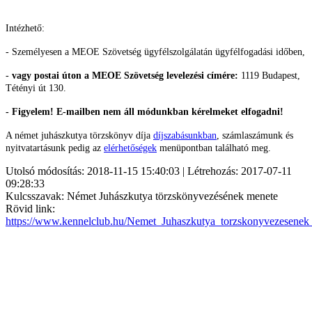
Intézhető:
- Személyesen a MEOE Szövetség ügyfélszolgálatán ügyfélfogadási időben,
-
vagy postai úton a MEOE Szövetség levelezési címére:
1119 Budapest,
Tétényi út 130.
- Figyelem! E-mailben nem áll módunkban kérelmeket elfogadni!
A német juhászkutya törzskönyv díja
díjszabásunkban
, számlaszámunk és
nyitvatartásunk pedig az
elérhetőségek
menüpontban található meg.
Utolsó módosítás: 2018-11-15 15:40:03 | Létrehozás: 2017-07-11
09:28:33
Kulcsszavak: Német Juhászkutya törzskönyvezésének menete
Rövid link:
https://www.kennelclub.hu/Nemet_Juhaszkutya_torzskonyvezesenek