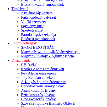
Ezüst fokozatú támogatóink
Bronz fokozatú támogatóink
Tagfelvétel
Általános tájékoztató
Fajtagondozói pályázat
Vidéki szervezet
Fajta egyesület
Sportegyesület
Pártoló tagok szekciója
Belépési nyilatkozatok
Sportbizottságok
SPORTBIZOTTSÁG
Magyar Pásztorkutyák Világszövetsége
Magyar kutyafajták Agility csapata
Díjazottaink
CH értéktár
Korózs András emlékplakett
Puy Aladár emlékérem
Jilly Bertalan emlékérem
A Kutyás Sportért érdemérem
Babérkoszorús aranyjelvény
Aranykoszorús jelvény
Ezüstkoszorús jelvény
Bronzkoszorús jelvény
Szövetség Elnöke Elismerő Oklevél