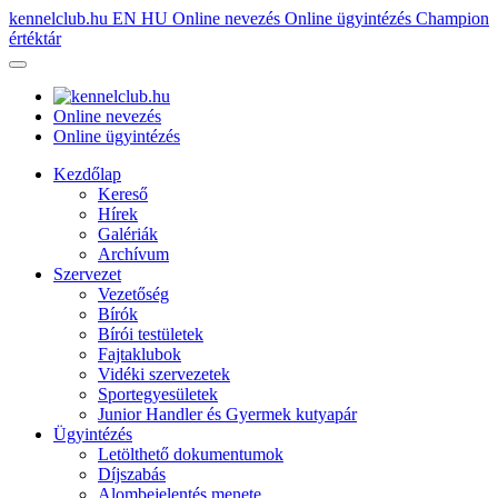
kennelclub.hu
EN
HU
Online nevezés
Online ügyintézés
Champion
értéktár
Online nevezés
Online ügyintézés
Kezdőlap
Kereső
Hírek
Galériák
Archívum
Szervezet
Vezetőség
Bírók
Bírói testületek
Fajtaklubok
Vidéki szervezetek
Sportegyesületek
Junior Handler és Gyermek kutyapár
Ügyintézés
Letölthető dokumentumok
Díjszabás
Alombejelentés menete