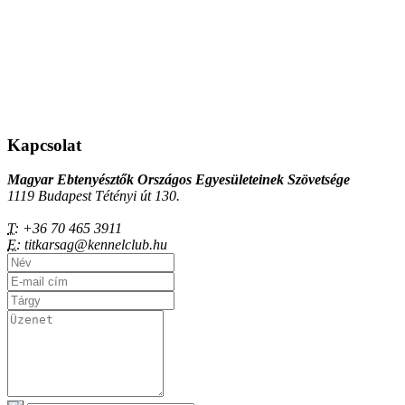
Kapcsolat
Magyar Ebtenyésztők Országos Egyesületeinek Szövetsége
1119 Budapest Tétényi út 130.
T:
+36 70 465 3911
E:
titkarsag@kennelclub.hu