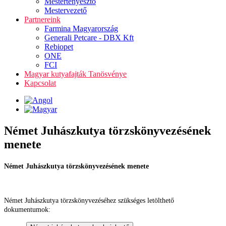
Mestertenyésztő
Mestervezető
Partnereink
Farmina Magyarország
Generali Petcare - DBX Kft
Rebiopet
ONE
FCI
Magyar kutyafajták Tanösvénye
Kapcsolat
Német Juhászkutya törzskönyvezésének
menete
Német Juhászkutya törzskönyvezésének menete
Német Juhászkutya törzskönyvezéséhez szükséges letölthető
dokumentumok: