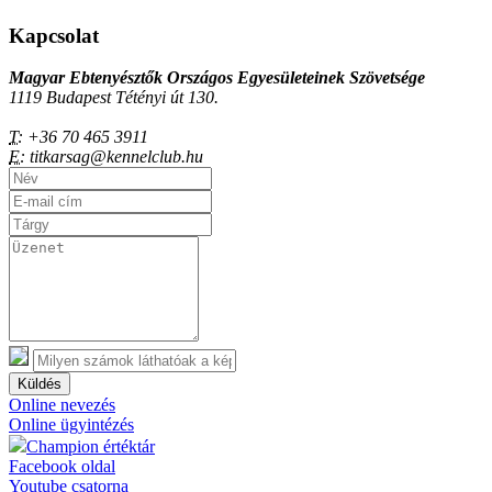
Kapcsolat
Magyar Ebtenyésztők Országos Egyesületeinek Szövetsége
1119 Budapest Tétényi út 130.
T:
+36 70 465 3911
E:
titkarsag@kennelclub.hu
Küldés
Online nevezés
Online ügyintézés
Champion értéktár
Facebook oldal
Youtube csatorna