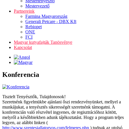
Mestertenyésztő
Mestervezető
Partnereink
Farmina Magyarország
Generali Petcare - DBX Kft
Rebiopet
ONE
FCI
Magyar kutyafajták Tanösvénye
Kapcsolat
Konferencia
Tisztelt Tenyésztők, Tulajdonosok!
Szeretnénk figyelmükbe ajánlani őszi rendezvényünket, mellyel a
munkájukat, a tenyésztés sikerességét szeretnénk támogatni. A
konferencián való részvétel ingyenes, de regisztrációhoz kötött,
melyről a későbbiekben adunk tájékoztatást. Hogy a program teljes
legyen, az alábbi linken (
http://www.szentesiallatorvos.com/felmeres.php
) tudnak az utolsó