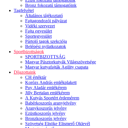
Ezüst fokozatú támogatóink
Bronz fokozatú támogatóink
Tagfelvétel
Általános tájékoztató
Fajtagondozói pályázat
Vidéki szervezet
Fajta egyesület
Sportegyesület
Pártoló tagok szekciója
Belépési nyilatkozatok
Sportbizottságok
SPORTBIZOTTSÁG
Magyar Pásztorkutyák Világszövetsége
Magyar kutyafajták Agility csapata
Díjazottaink
CH értéktár
Korózs András emlékplakett
Puy Aladár emlékérem
Jilly Bertalan emlékérem
A Kutyás Sportért érdemérem
Babérkoszorús aranyjelvény
Aranykoszorús jelvény
Ezüstkoszorús jelvény
Bronzkoszorús jelvény
Szövetség Elnöke Elismerő Oklevél