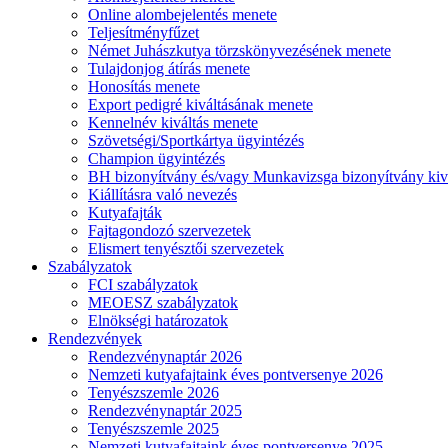
Online alombejelentés menete
Teljesítményfűzet
Német Juhászkutya törzskönyvezésének menete
Tulajdonjog átírás menete
Honosítás menete
Export pedigré kiváltásának menete
Kennelnév kiváltás menete
Szövetségi/Sportkártya ügyintézés
Champion ügyintézés
BH bizonyítvány és/vagy Munkavizsga bizonyítvány kiv
Kiállításra való nevezés
Kutyafajták
Fajtagondozó szervezetek
Elismert tenyésztői szervezetek
Szabályzatok
FCI szabályzatok
MEOESZ szabályzatok
Elnökségi határozatok
Rendezvények
Rendezvénynaptár 2026
Nemzeti kutyafajtaink éves pontversenye 2026
Tenyészszemle 2026
Rendezvénynaptár 2025
Tenyészszemle 2025
Nemzeti kutyafajtaink éves pontversenye 2025