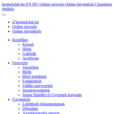
kennelclub.hu
EN
HU
Online nevezés
Online ügyintézés
Champion
értéktár
Online nevezés
Online ügyintézés
Kezdőlap
Kereső
Hírek
Galériák
Archívum
Szervezet
Vezetőség
Bírók
Bírói testületek
Fajtaklubok
Vidéki szervezetek
Sportegyesületek
Junior Handler és Gyermek kutyapár
Ügyintézés
Letölthető dokumentumok
Díjszabás
Alombejelentés menete