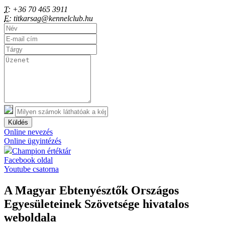
T:
+36 70 465 3911
E:
titkarsag@kennelclub.hu
Küldés
Online nevezés
Online ügyintézés
Champion értéktár
Facebook oldal
Youtube csatorna
A Magyar Ebtenyésztők Országos
Egyesületeinek Szövetsége hivatalos
weboldala