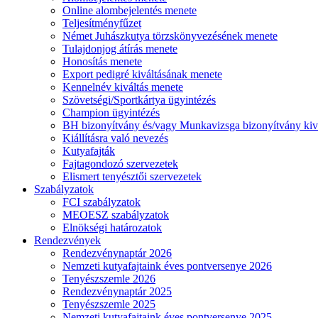
Online alombejelentés menete
Teljesítményfűzet
Német Juhászkutya törzskönyvezésének menete
Tulajdonjog átírás menete
Honosítás menete
Export pedigré kiváltásának menete
Kennelnév kiváltás menete
Szövetségi/Sportkártya ügyintézés
Champion ügyintézés
BH bizonyítvány és/vagy Munkavizsga bizonyítvány kiv
Kiállításra való nevezés
Kutyafajták
Fajtagondozó szervezetek
Elismert tenyésztői szervezetek
Szabályzatok
FCI szabályzatok
MEOESZ szabályzatok
Elnökségi határozatok
Rendezvények
Rendezvénynaptár 2026
Nemzeti kutyafajtaink éves pontversenye 2026
Tenyészszemle 2026
Rendezvénynaptár 2025
Tenyészszemle 2025
Nemzeti kutyafajtaink éves pontversenye 2025