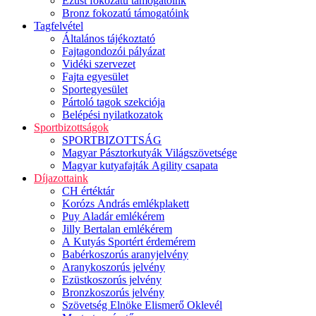
Ezüst fokozatú támogatóink
Bronz fokozatú támogatóink
Tagfelvétel
Általános tájékoztató
Fajtagondozói pályázat
Vidéki szervezet
Fajta egyesület
Sportegyesület
Pártoló tagok szekciója
Belépési nyilatkozatok
Sportbizottságok
SPORTBIZOTTSÁG
Magyar Pásztorkutyák Világszövetsége
Magyar kutyafajták Agility csapata
Díjazottaink
CH értéktár
Korózs András emlékplakett
Puy Aladár emlékérem
Jilly Bertalan emlékérem
A Kutyás Sportért érdemérem
Babérkoszorús aranyjelvény
Aranykoszorús jelvény
Ezüstkoszorús jelvény
Bronzkoszorús jelvény
Szövetség Elnöke Elismerő Oklevél