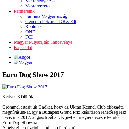
Mestertenyésztő
Mestervezető
Partnereink
Farmina Magyarország
Generali Petcare - DBX Kft
Rebiopet
ONE
FCI
Magyar kutyafajták Tanösvénye
Kapcsolat
Euro Dog Show 2017
Kedves Kiállítók!
Örömmel értesítjük Önöket, hogy az Ukrán Kennel Club elfogadta
meghívásunkat, így a Budapest Grand Prix kiállításon lehetőség lesz
nevezni a 2017. augusztusában, Kijevben megrendezésre kerülő
Euro Dog Show-ra.
A helyszínen fizetni is tudnak (Euróban).