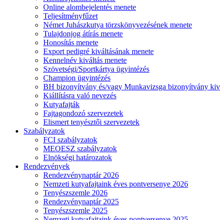
Online alombejelentés menete
Teljesítményfűzet
Német Juhászkutya törzskönyvezésének menete
Tulajdonjog átírás menete
Honosítás menete
Export pedigré kiváltásának menete
Kennelnév kiváltás menete
Szövetségi/Sportkártya ügyintézés
Champion ügyintézés
BH bizonyítvány és/vagy Munkavizsga bizonyítvány kiv
Kiállításra való nevezés
Kutyafajták
Fajtagondozó szervezetek
Elismert tenyésztői szervezetek
Szabályzatok
FCI szabályzatok
MEOESZ szabályzatok
Elnökségi határozatok
Rendezvények
Rendezvénynaptár 2026
Nemzeti kutyafajtaink éves pontversenye 2026
Tenyészszemle 2026
Rendezvénynaptár 2025
Tenyészszemle 2025
Nemzeti kutyafajtaink éves pontversenye 2025