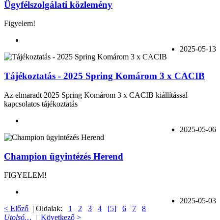
Ügyfélszolgálati közlemény
Figyelem!
2025-05-13
Tájékoztatás - 2025 Spring Komárom 3 x CACIB
Az elmaradt 2025 Spring Komárom 3 x CACIB kiállítással
kapcsolatos tájékoztatás
2025-05-06
Champion ügyintézés Herend
FIGYELEM!
2025-05-03
< Előző
| Oldalak:
1
2
3
4
[5]
6
7
8
Utolsó…
|
Következő >