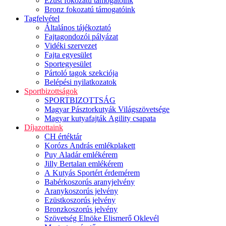
Ezüst fokozatú támogatóink
Bronz fokozatú támogatóink
Tagfelvétel
Általános tájékoztató
Fajtagondozói pályázat
Vidéki szervezet
Fajta egyesület
Sportegyesület
Pártoló tagok szekciója
Belépési nyilatkozatok
Sportbizottságok
SPORTBIZOTTSÁG
Magyar Pásztorkutyák Világszövetsége
Magyar kutyafajták Agility csapata
Díjazottaink
CH értéktár
Korózs András emlékplakett
Puy Aladár emlékérem
Jilly Bertalan emlékérem
A Kutyás Sportért érdemérem
Babérkoszorús aranyjelvény
Aranykoszorús jelvény
Ezüstkoszorús jelvény
Bronzkoszorús jelvény
Szövetség Elnöke Elismerő Oklevél