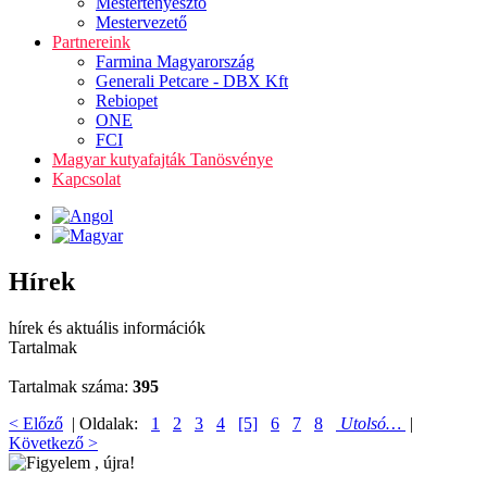
Mestertenyésztő
Mestervezető
Partnereink
Farmina Magyarország
Generali Petcare - DBX Kft
Rebiopet
ONE
FCI
Magyar kutyafajták Tanösvénye
Kapcsolat
Hírek
hírek és aktuális információk
Tartalmak
Tartalmak száma:
395
< Előző
| Oldalak:
1
2
3
4
[5]
6
7
8
Utolsó…
|
Következő >