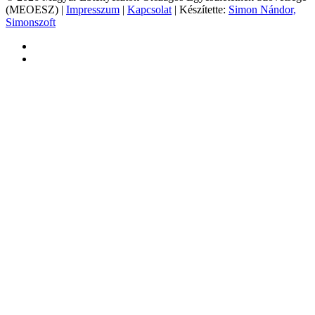
(MEOESZ) |
Impresszum
|
Kapcsolat
| Készítette:
Simon Nándor,
Simonszoft