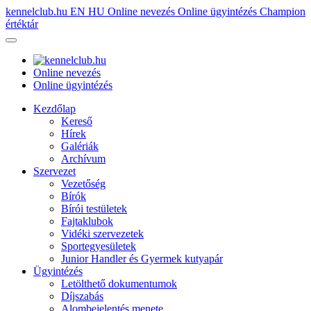
kennelclub.hu
EN
HU
Online nevezés
Online ügyintézés
Champion
értéktár
Online nevezés
Online ügyintézés
Kezdőlap
Kereső
Hírek
Galériák
Archívum
Szervezet
Vezetőség
Bírók
Bírói testületek
Fajtaklubok
Vidéki szervezetek
Sportegyesületek
Junior Handler és Gyermek kutyapár
Ügyintézés
Letölthető dokumentumok
Díjszabás
Alombejelentés menete