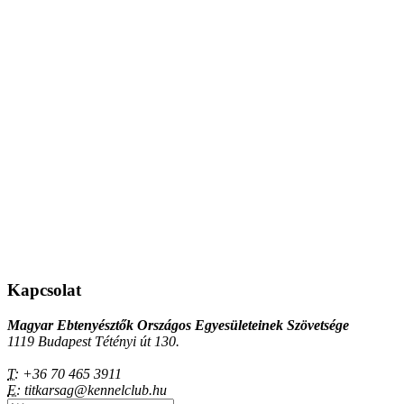
Kapcsolat
Magyar Ebtenyésztők Országos Egyesületeinek Szövetsége
1119 Budapest Tétényi út 130.
T:
+36 70 465 3911
E:
titkarsag@kennelclub.hu