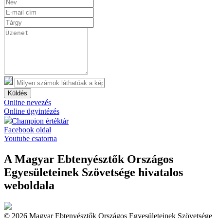
Küldés
Online nevezés
Online ügyintézés
Champion értéktár
Facebook oldal
Youtube csatorna
A Magyar Ebtenyésztők Országos
Egyesületeinek Szövetsége hivatalos
weboldala
© 2026 Magyar Ebtenyésztők Országos Egyesületeinek Szövetsége