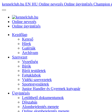
kennelclub.hu
EN
HU
Online nevezés
Online ügyintézés
Champion é
Online nevezés
Online ügyintézés
Kezdőlap
Kereső
Hírek
Galériák
Archívum
Szervezet
Vezetőség
Bírók
Bírói testületek
Fajtaklubok
Vidéki szervezetek
Sportegyesületek
Junior Handler és Gyermek kutyapár
Ügyintézés
Letölthető dokumentumok
Díjszabás
Alombejelentés menete
Online alombejelentés menete