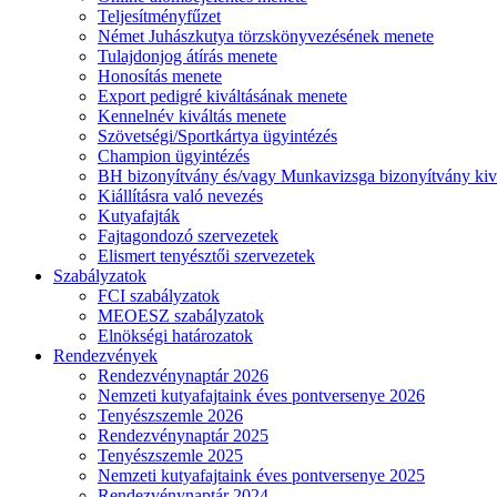
Teljesítményfűzet
Német Juhászkutya törzskönyvezésének menete
Tulajdonjog átírás menete
Honosítás menete
Export pedigré kiváltásának menete
Kennelnév kiváltás menete
Szövetségi/Sportkártya ügyintézés
Champion ügyintézés
BH bizonyítvány és/vagy Munkavizsga bizonyítvány kiv
Kiállításra való nevezés
Kutyafajták
Fajtagondozó szervezetek
Elismert tenyésztői szervezetek
Szabályzatok
FCI szabályzatok
MEOESZ szabályzatok
Elnökségi határozatok
Rendezvények
Rendezvénynaptár 2026
Nemzeti kutyafajtaink éves pontversenye 2026
Tenyészszemle 2026
Rendezvénynaptár 2025
Tenyészszemle 2025
Nemzeti kutyafajtaink éves pontversenye 2025
Rendezvénynaptár 2024