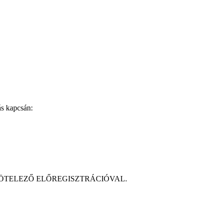
ás kapcsán:
- án, KÖTELEZŐ ELŐREGISZTRÁCIÓVAL.