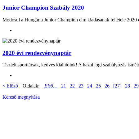
Junior Champion Szabály 2020
Módosul a Hungária Junior Champion cím kiadásának feltétele 2020 de
2020 évi rendezvénynaptár
Tisztelt sporttársak, kedves kiállítóink! A hazai jogi szabályozás ismé
< Előző
| Oldalak:
Első…
21
22
23
24
25
26
[27]
28
29
Kereső megnyitása