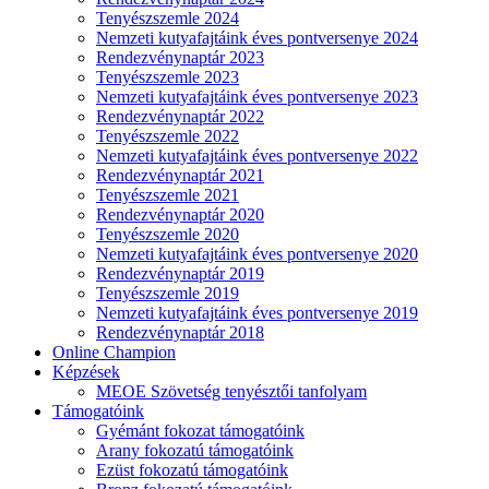
Tenyészszemle 2024
Nemzeti kutyafajtáink éves pontversenye 2024
Rendezvénynaptár 2023
Tenyészszemle 2023
Nemzeti kutyafajtáink éves pontversenye 2023
Rendezvénynaptár 2022
Tenyészszemle 2022
Nemzeti kutyafajtáink éves pontversenye 2022
Rendezvénynaptár 2021
Tenyészszemle 2021
Rendezvénynaptár 2020
Tenyészszemle 2020
Nemzeti kutyafajtáink éves pontversenye 2020
Rendezvénynaptár 2019
Tenyészszemle 2019
Nemzeti kutyafajtáink éves pontversenye 2019
Rendezvénynaptár 2018
Online Champion
Képzések
MEOE Szövetség tenyésztői tanfolyam
Támogatóink
Gyémánt fokozat támogatóink
Arany fokozatú támogatóink
Ezüst fokozatú támogatóink