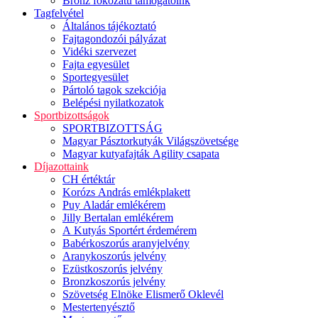
Bronz fokozatú támogatóink
Tagfelvétel
Általános tájékoztató
Fajtagondozói pályázat
Vidéki szervezet
Fajta egyesület
Sportegyesület
Pártoló tagok szekciója
Belépési nyilatkozatok
Sportbizottságok
SPORTBIZOTTSÁG
Magyar Pásztorkutyák Világszövetsége
Magyar kutyafajták Agility csapata
Díjazottaink
CH értéktár
Korózs András emlékplakett
Puy Aladár emlékérem
Jilly Bertalan emlékérem
A Kutyás Sportért érdemérem
Babérkoszorús aranyjelvény
Aranykoszorús jelvény
Ezüstkoszorús jelvény
Bronzkoszorús jelvény
Szövetség Elnöke Elismerő Oklevél
Mestertenyésztő