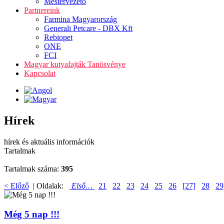
Mestervezető
Partnereink
Farmina Magyarország
Generali Petcare - DBX Kft
Rebiopet
ONE
FCI
Magyar kutyafajták Tanösvénye
Kapcsolat
Hírek
hírek és aktuális információk
Tartalmak
Tartalmak száma:
395
< Előző
| Oldalak:
Első…
21
22
23
24
25
26
[27]
28
29
Még 5 nap !!!