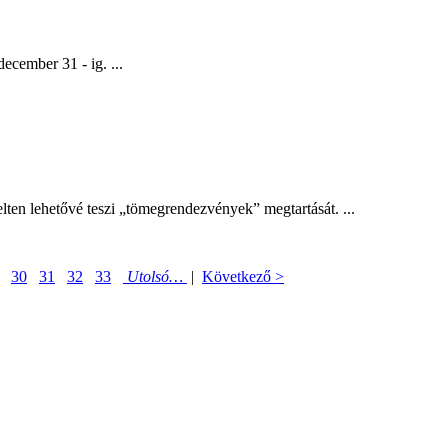
cember 31 - ig. ...
telten lehetővé teszi „tömegrendezvények” megtartását. ...
30
31
32
33
Utolsó…
|
Következő >