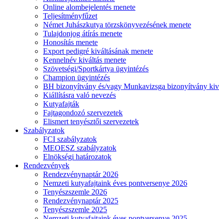
Online alombejelentés menete
Teljesítményfűzet
Német Juhászkutya törzskönyvezésének menete
Tulajdonjog átírás menete
Honosítás menete
Export pedigré kiváltásának menete
Kennelnév kiváltás menete
Szövetségi/Sportkártya ügyintézés
Champion ügyintézés
BH bizonyítvány és/vagy Munkavizsga bizonyítvány kiv
Kiállításra való nevezés
Kutyafajták
Fajtagondozó szervezetek
Elismert tenyésztői szervezetek
Szabályzatok
FCI szabályzatok
MEOESZ szabályzatok
Elnökségi határozatok
Rendezvények
Rendezvénynaptár 2026
Nemzeti kutyafajtaink éves pontversenye 2026
Tenyészszemle 2026
Rendezvénynaptár 2025
Tenyészszemle 2025
Nemzeti kutyafajtaink éves pontversenye 2025