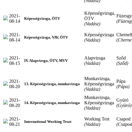
(Vadász)
Képességvizsga,
2021-
Füzesgy
ÖTV
Képességvizsga, ÖTV
08-14
(Füzesg
(Vadász)
2021-
Képességvizsga
Cherne
Képességvizsga, VAV, ÖTV
08-14
(Vadász)
(Cherne
2021-
Alapvizsga
Sződ
IV. Alapvizsga, ÖTV, MVV
08-15
(Vadász)
(Sződ)
Munkavizsga,
2021-
Pápa
Képességvizsga
13. Képességvizsga, munkavizsga
08-20
(Pápa)
(Vadász)
Munkavizsga,
2021-
Gyúró
Képességvizsga
14. Képességvizsga, munkavizsga
08-20
(Gyúró)
(Vadász)
2021-
Working Test
Csapod
International Working Teszt
08-21
(Vadász)
(Csapod