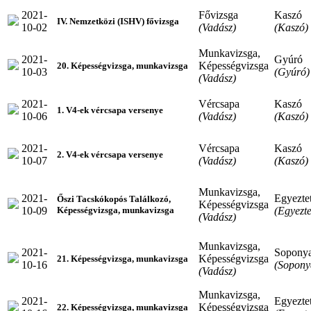
2021-
Fővizsga
Kaszó
IV. Nemzetközi (ISHV) fővizsga
10-02
(Vadász)
(Kaszó)
Munkavizsga,
2021-
Gyúró
Képességvizsga
20. Képességvizsga, munkavizsga
10-03
(Gyúró)
(Vadász)
2021-
Vércsapa
Kaszó
1. V4-ek vércsapa versenye
10-06
(Vadász)
(Kaszó)
2021-
Vércsapa
Kaszó
2. V4-ek vércsapa versenye
10-07
(Vadász)
(Kaszó)
Munkavizsga,
2021-
Egyeztet
Őszi Tacskókopós Találkozó,
Képességvizsga
10-09
(Egyezte
Képességvizsga, munkavizsga
(Vadász)
Munkavizsga,
2021-
Sopony
Képességvizsga
21. Képességvizsga, munkavizsga
10-16
(Sopony
(Vadász)
Munkavizsga,
2021-
Egyeztet
Képességvizsga
22. Képességvizsga, munkavizsga