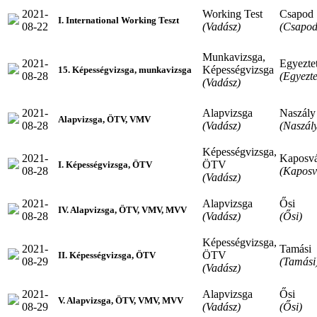
2021-
Working Test
Csapod
I. International Working Teszt
08-22
(Vadász)
(Csapod
Munkavizsga,
2021-
Egyeztet
Képességvizsga
15. Képességvizsga, munkavizsga
08-28
(Egyezte
(Vadász)
2021-
Alapvizsga
Naszály
Alapvizsga, ÖTV, VMV
08-28
(Vadász)
(Naszál
Képességvizsga,
2021-
Kaposv
ÖTV
I. Képességvizsga, ÖTV
08-28
(Kaposv
(Vadász)
2021-
Alapvizsga
Ősi
IV. Alapvizsga, ÖTV, VMV, MVV
08-28
(Vadász)
(Ősi)
Képességvizsga,
2021-
Tamási
ÖTV
II. Képességvizsga, ÖTV
08-29
(Tamási
(Vadász)
2021-
Alapvizsga
Ősi
V. Alapvizsga, ÖTV, VMV, MVV
08-29
(Vadász)
(Ősi)