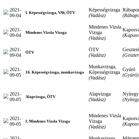
2021-
Képességvizsga
Rábapo
I. Képességvizsga, VAV, ÖTV
09-04
(Vadász)
(Rábapo
Mindenes Vizsla
2021-
Kaposv
Vizsga
Mindenes Vizsla Vizsga
09-04
(Kaposv
(Vadász)
2021-
ÖTV
Geszter
ÖTV
09-04
(Vadász)
(Geszte
Munkavizsga,
2021-
Gyúró
Képességvizsga
16. Képességvizsga, munkavizsga
09-05
(Gyúró)
(Vadász)
2021-
Alapvizsga
Nyíregy
Alapvizsga, ÖTV
09-05
(Vadász)
(Nyíreg
Mindenes Vizsla
2021-
Kaposv
Vizsga
I. Mindenes Vizsla Vizsga
09-05
(Kaposv
(Vadász)
2021-
Munkavizsga
Mátrate