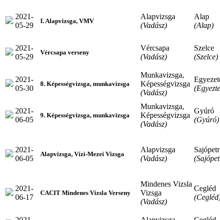
2021-
Alapvizsga
Alap
I. Alapvizsga, VMV
05-29
(Vadász)
(Alap)
2021-
Vércsapa
Szelce
Vércsapa verseny
05-29
(Vadász)
(Szelce)
Munkavizsga,
2021-
Egyezeté
Képességvizsga
8. Képességvizsga, munkavizsga
05-30
(Egyezte
(Vadász)
Munkavizsga,
2021-
Gyúró
Képességvizsga
9. Képességvizsga, munkavizsga
06-05
(Gyúró)
(Vadász)
2021-
Alapvizsga
Sajópetr
Alapvizsga, Vízi-Mezei Vizsga
06-05
(Vadász)
(Sajópet
Mindenes Vizsla
2021-
Cegléd
Vizsga
CACIT Mindenes Vizsla Verseny
06-17
(Cegléd
(Vadász)
2021-
Alapvizsga
Cegléd