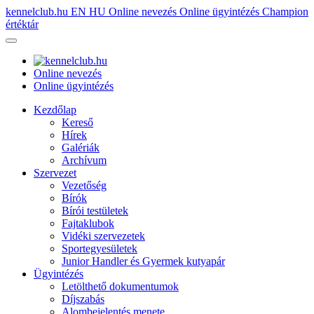
kennelclub.hu
EN
HU
Online nevezés
Online ügyintézés
Champion
értéktár
Online nevezés
Online ügyintézés
Kezdőlap
Kereső
Hírek
Galériák
Archívum
Szervezet
Vezetőség
Bírók
Bírói testületek
Fajtaklubok
Vidéki szervezetek
Sportegyesületek
Junior Handler és Gyermek kutyapár
Ügyintézés
Letölthető dokumentumok
Díjszabás
Alombejelentés menete