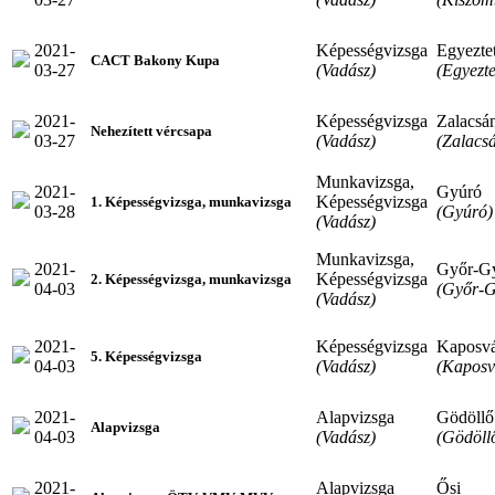
2021-
Képességvizsga
Egyeztet
CACT Bakony Kupa
03-27
(Vadász)
(Egyezte
2021-
Képességvizsga
Zalacsá
Nehezített vércsapa
03-27
(Vadász)
(Zalacs
Munkavizsga,
2021-
Gyúró
Képességvizsga
1. Képességvizsga, munkavizsga
03-28
(Gyúró)
(Vadász)
Munkavizsga,
2021-
Győr-G
Képességvizsga
2. Képességvizsga, munkavizsga
04-03
(Győr-G
(Vadász)
2021-
Képességvizsga
Kaposv
5. Képességvizsga
04-03
(Vadász)
(Kaposv
2021-
Alapvizsga
Gödöllő
Alapvizsga
04-03
(Vadász)
(Gödöll
2021-
Alapvizsga
Ősi