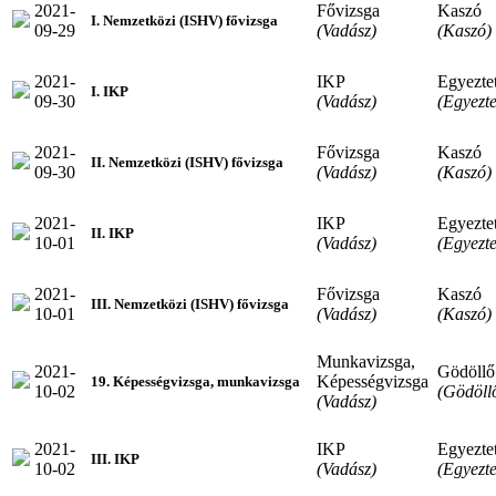
2021-
Fővizsga
Kaszó
I. Nemzetközi (ISHV) fővizsga
09-29
(Vadász)
(Kaszó)
2021-
IKP
Egyeztet
I. IKP
09-30
(Vadász)
(Egyezte
2021-
Fővizsga
Kaszó
II. Nemzetközi (ISHV) fővizsga
09-30
(Vadász)
(Kaszó)
2021-
IKP
Egyeztet
II. IKP
10-01
(Vadász)
(Egyezte
2021-
Fővizsga
Kaszó
III. Nemzetközi (ISHV) fővizsga
10-01
(Vadász)
(Kaszó)
Munkavizsga,
2021-
Gödöllő
Képességvizsga
19. Képességvizsga, munkavizsga
10-02
(Gödöll
(Vadász)
2021-
IKP
Egyeztet
III. IKP
10-02
(Vadász)
(Egyezte