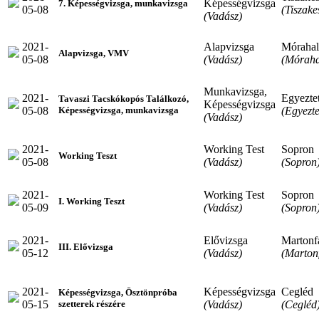
Képességvizsga
7. Képességvizsga, munkavizsga
05-08
(Tiszake
(Vadász)
2021-
Alapvizsga
Móraha
Alapvizsga, VMV
05-08
(Vadász)
(Mórah
Munkavizsga,
2021-
Egyeztet
Tavaszi Tacskókopós Találkozó,
Képességvizsga
05-08
(Egyezte
Képességvizsga, munkavizsga
(Vadász)
2021-
Working Test
Sopron
Working Teszt
05-08
(Vadász)
(Sopron
2021-
Working Test
Sopron
I. Working Teszt
05-09
(Vadász)
(Sopron
2021-
Elővizsga
Martonf
III. Elővizsga
05-12
(Vadász)
(Marton
2021-
Képességvizsga
Cegléd
Képességvizsga, Ösztönpróba
05-15
(Vadász)
(Cegléd
szetterek részére