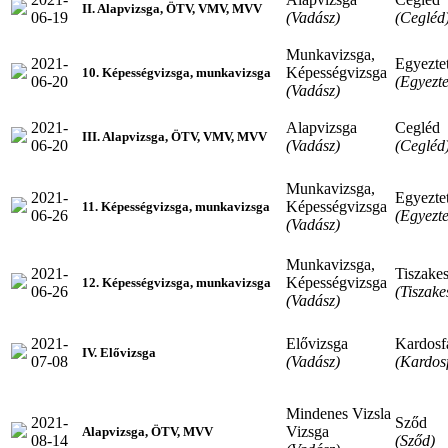
II. Alapvizsga, ÖTV, VMV, MVV
06-19
(Vadász)
(Cegléd
Munkavizsga,
2021-
Egyeztet
Képességvizsga
10. Képességvizsga, munkavizsga
06-20
(Egyezte
(Vadász)
2021-
Alapvizsga
Cegléd
III. Alapvizsga, ÖTV, VMV, MVV
06-20
(Vadász)
(Cegléd
Munkavizsga,
2021-
Egyeztet
Képességvizsga
11. Képességvizsga, munkavizsga
06-26
(Egyezte
(Vadász)
Munkavizsga,
2021-
Tiszakes
Képességvizsga
12. Képességvizsga, munkavizsga
06-26
(Tiszake
(Vadász)
2021-
Elővizsga
Kardosf
IV. Elővizsga
07-08
(Vadász)
(Kardos
Mindenes Vizsla
2021-
Sződ
Vizsga
Alapvizsga, ÖTV, MVV
08-14
(Sződ)