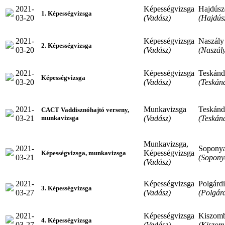
2021-
Képességvizsga
Hajdúsz
1. Képességvizsga
03-20
(Vadász)
(Hajdús
2021-
Képességvizsga
Naszály
2. Képességvizsga
03-20
(Vadász)
(Naszál
2021-
Képességvizsga
Teskánd
Képességvizsga
03-20
(Vadász)
(Teskán
2021-
Munkavizsga
Teskánd
CACT Vaddisznóhajtó verseny,
03-21
(Vadász)
(Teskán
munkavizsga
Munkavizsga,
2021-
Sopony
Képességvizsga
Képességvizsga, munkavizsga
03-21
(Sopony
(Vadász)
2021-
Képességvizsga
Polgárdi
3. Képességvizsga
03-27
(Vadász)
(Polgárd
2021-
Képességvizsga
Kiszom
4. Képességvizsga
03-27
(Vadász)
(Kiszom