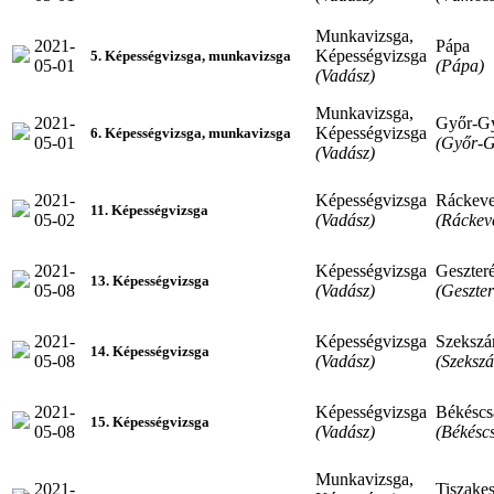
Munkavizsga,
2021-
Pápa
Képességvizsga
5. Képességvizsga, munkavizsga
05-01
(Pápa)
(Vadász)
Munkavizsga,
2021-
Győr-G
Képességvizsga
6. Képességvizsga, munkavizsga
05-01
(Győr-G
(Vadász)
2021-
Képességvizsga
Ráckev
11. Képességvizsga
05-02
(Vadász)
(Ráckev
2021-
Képességvizsga
Geszter
13. Képességvizsga
05-08
(Vadász)
(Geszte
2021-
Képességvizsga
Szekszá
14. Képességvizsga
05-08
(Vadász)
(Szekszá
2021-
Képességvizsga
Békéscs
15. Képességvizsga
05-08
(Vadász)
(Békésc
Munkavizsga,
2021-
Tiszakes