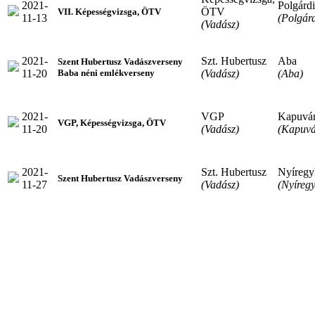
2021-
Polgárdi
ÖTV
VII. Képességvizsga, ÖTV
11-13
(Polgárd
(Vadász)
2021-
Szt. Hubertusz
Aba
Szent Hubertusz Vadászverseny
11-20
(Vadász)
(Aba)
Baba néni emlékverseny
2021-
VGP
Kapuvá
VGP, Képességvizsga, ÖTV
11-20
(Vadász)
(Kapuvá
2021-
Szt. Hubertusz
Nyíregy
Szent Hubertusz Vadászverseny
11-27
(Vadász)
(Nyíreg