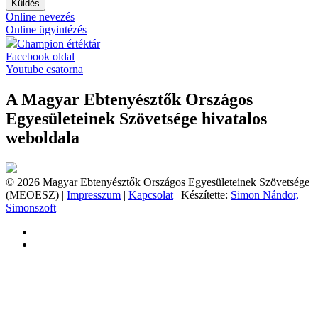
Küldés
Online nevezés
Online ügyintézés
Champion értéktár
Facebook oldal
Youtube csatorna
A Magyar Ebtenyésztők Országos
Egyesületeinek Szövetsége hivatalos
weboldala
© 2026 Magyar Ebtenyésztők Országos Egyesületeinek Szövetsége
(MEOESZ) |
Impresszum
|
Kapcsolat
| Készítette:
Simon Nándor,
Simonszoft