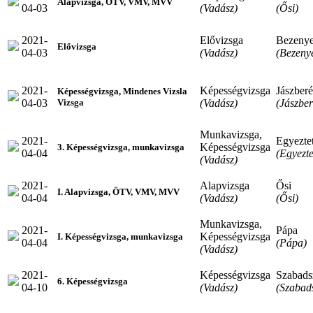
Alapvizsga, ÖTV, VMV, MVV
04-03
(Vadász)
(Ősi)
2021-
Elővizsga
Bezeny
Elővizsga
04-03
(Vadász)
(Bezeny
2021-
Képességvizsga
Jászber
Képességvizsga, Mindenes Vizsla
04-03
(Vadász)
(Jászbe
Vizsga
Munkavizsga,
2021-
Egyeztet
Képességvizsga
3. Képességvizsga, munkavizsga
04-04
(Egyezte
(Vadász)
2021-
Alapvizsga
Ősi
I. Alapvizsga, ÖTV, VMV, MVV
04-04
(Vadász)
(Ősi)
Munkavizsga,
2021-
Pápa
Képességvizsga
I. Képességvizsga, munkavizsga
04-04
(Pápa)
(Vadász)
2021-
Képességvizsga
Szabads
6. Képességvizsga
04-10
(Vadász)
(Szabads