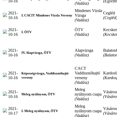
10-16
(Egyezte
(Vadász)
Mindenes Vizsla
2021-
Cegléd
Vizsga
I. CACIT Mindenes Vizsla Verseny
10-16
(Cegléd
(Vadász)
2021-
ÖTV
Kecske
I. ÖTV
10-16
(Vadász)
(Kecske
2021-
Alapvizsga
Balaton
IV. Alapvizsga, ÖTV
10-16
(Vadász)
(Balaton
CACT
2021-
Vaddisznóhajtó
Kardosf
Képességvizsga, Vaddisznóhajtó
10-16
verseny
(Kardos
verseny
(Vadász)
Meleg
2021-
Vásáro
nyúlnyom csapa
Meleg nyúlnyom, ÖTV
10-16
(Vásáro
(Vadász)
Meleg
2021-
Vásáro
nyúlnyom csapa
I. Meleg nyúlnyom, ÖTV
10-17
(Vásáro
(Vadász)