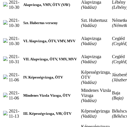
2021-
Alapvizsga
Lébény
Alapvizsga, VMV, ÖTV (VAV)
10-30
(Vadász)
(Lébény
2021-
Szt. Hubertusz
Németk
Szt. Hubertus verseny
10-30
(Vadász)
(Németk
2021-
Alapvizsga
Cegléd
VI. Alapvizsga, ÖTV, VMV, MVV
10-30
(Vadász)
(Cegléd
2021-
Alapvizsga
Cegléd
VII. Alapvizsga, ÖTV, VMV, MVV
10-31
(Vadász)
(Cegléd
Képességvizsga,
2021-
Jászber
ÖTV
IV. Képességvizsga, ÖTV
11-06
(Jászbe
(Vadász)
Mindenes Vizsla
2021-
Baja
Vizsga
Mindenes Vizsla Vizsga, ÖTV
11-06
(Baja)
(Vadász)
2021-
Képességvizsga
Békéscs
III. Képességvizsga, VAV, ÖTV
11-13
(Vadász)
(Békésc
Képességvizsga,