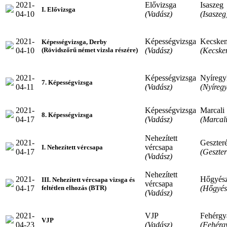
2021-
Elővizsga
Isaszeg
I. Elővizsga
04-10
(Vadász)
(Isaszeg
2021-
Képességvizsga
Kecske
Képességvizsga, Derby
04-10
(Vadász)
(Kecske
(Rövidszőrű német vizsla részére)
2021-
Képességvizsga
Nyíregy
7. Képességvizsga
04-11
(Vadász)
(Nyíreg
2021-
Képességvizsga
Marcali
8. Képességvizsga
04-17
(Vadász)
(Marcali
Nehezített
2021-
Geszter
vércsapa
I. Nehezített vércsapa
04-17
(Geszte
(Vadász)
Nehezített
2021-
Hőgyés
III. Nehezített vércsapa vizsga és
vércsapa
04-17
(Hőgyés
feltétlen elhozás (BTR)
(Vadász)
2021-
VJP
Fehérgy
VJP
04-23
(Vadász)
(Fehérg