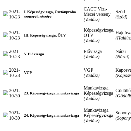
CACT Vízi-
2021-
Sződ
I. Képességvizsga, Ösztönpróba
Mezei verseny
10-23
(Sződ)
szetterek részére
(Vadász)
Képességvizsga,
2021-
Hajdúsz
ÖTV
III. Képességvizsga, ÖTV
10-23
(Hajdús
(Vadász)
2021-
Elővizsga
Nárai
V. Elővizsga
10-23
(Vadász)
(Nárai)
2021-
VGP
Kaposv
VGP
10-23
(Vadász)
(Kaposv
Munkavizsga,
2021-
Gödöllő
Képességvizsga
23. Képességvizsga, munkavizsga
10-30
(Gödöll
(Vadász)
Munkavizsga,
2021-
Sopony
Képességvizsga
24. Képességvizsga, munkavizsga
10-30
(Sopony
(Vadász)