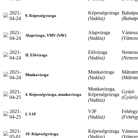
2021-
Képességvizsga
Babatpu
9. Képességvizsga
04-24
(Vadász)
(Babatp
2021-
Alapvizsga
Vámoss
Alapvizsga, VMV (VAV)
04-24
(Vadász)
(Vámoss
2021-
Elővizsga
Nemesn
II. Elővizsga
04-24
(Vadász)
(Nemes
2021-
Munkavizsga
Mátrate
Munkavizsga
04-24
(Vadász)
(Mátrat
Munkavizsga,
2021-
Gyúró
Képességvizsga
4. Képességvizsga, munkavizsga
04-25
(Gyúró)
(Vadász)
2021-
VJP
Fehérgy
I. VJP
04-25
(Vadász)
(Fehérg
2021-
Képességvizsga
Vámoss
10. Képességvizsga
05-01
(Vadász)
(Vámoss