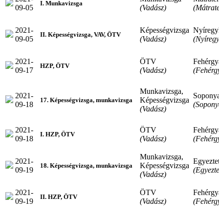
I. Munkavizsga
09-05
(Vadász)
(Mátrat
2021-
Képességvizsga
Nyíregy
II. Képességvizsga, VAV, ÖTV
09-05
(Vadász)
(Nyíreg
2021-
ÖTV
Fehérgy
HZP, ÖTV
09-17
(Vadász)
(Fehérg
Munkavizsga,
2021-
Sopony
Képességvizsga
17. Képességvizsga, munkavizsga
09-18
(Sopony
(Vadász)
2021-
ÖTV
Fehérgy
I. HZP, ÖTV
09-18
(Vadász)
(Fehérg
Munkavizsga,
2021-
Egyeztet
Képességvizsga
18. Képességvizsga, munkavizsga
09-19
(Egyezte
(Vadász)
2021-
ÖTV
Fehérgy
II. HZP, ÖTV
09-19
(Vadász)
(Fehérg