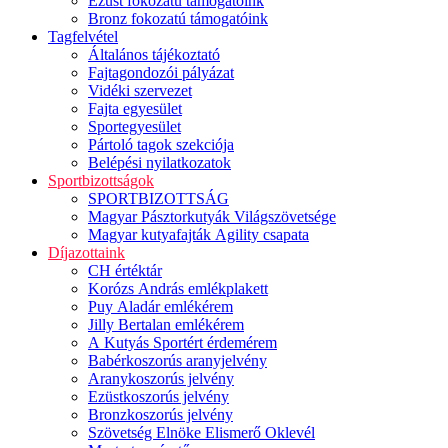
Ezüst fokozatú támogatóink
Bronz fokozatú támogatóink
Tagfelvétel
Általános tájékoztató
Fajtagondozói pályázat
Vidéki szervezet
Fajta egyesület
Sportegyesület
Pártoló tagok szekciója
Belépési nyilatkozatok
Sportbizottságok
SPORTBIZOTTSÁG
Magyar Pásztorkutyák Világszövetsége
Magyar kutyafajták Agility csapata
Díjazottaink
CH értéktár
Korózs András emlékplakett
Puy Aladár emlékérem
Jilly Bertalan emlékérem
A Kutyás Sportért érdemérem
Babérkoszorús aranyjelvény
Aranykoszorús jelvény
Ezüstkoszorús jelvény
Bronzkoszorús jelvény
Szövetség Elnöke Elismerő Oklevél