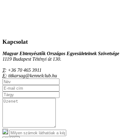
Kapcsolat
Magyar Ebtenyésztők Országos Egyesületeinek Szövetsége
1119 Budapest Tétényi út 130.
T:
+36 70 465 3911
E:
titkarsag@kennelclub.hu