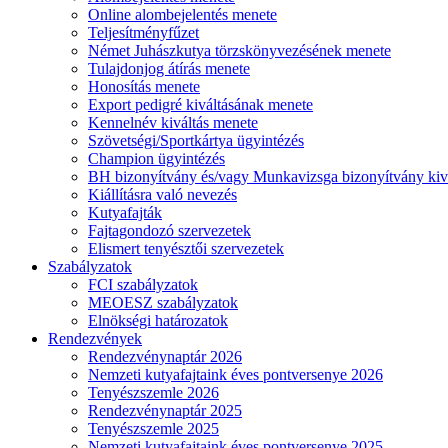
Online alombejelentés menete
Teljesítményfűzet
Német Juhászkutya törzskönyvezésének menete
Tulajdonjog átírás menete
Honosítás menete
Export pedigré kiváltásának menete
Kennelnév kiváltás menete
Szövetségi/Sportkártya ügyintézés
Champion ügyintézés
BH bizonyítvány és/vagy Munkavizsga bizonyítvány kiv
Kiállításra való nevezés
Kutyafajták
Fajtagondozó szervezetek
Elismert tenyésztői szervezetek
Szabályzatok
FCI szabályzatok
MEOESZ szabályzatok
Elnökségi határozatok
Rendezvények
Rendezvénynaptár 2026
Nemzeti kutyafajtaink éves pontversenye 2026
Tenyészszemle 2026
Rendezvénynaptár 2025
Tenyészszemle 2025
Nemzeti kutyafajtaink éves pontversenye 2025