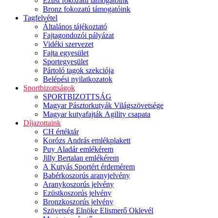
Ezüst fokozatú támogatóink
Bronz fokozatú támogatóink
Tagfelvétel
Általános tájékoztató
Fajtagondozói pályázat
Vidéki szervezet
Fajta egyesület
Sportegyesület
Pártoló tagok szekciója
Belépési nyilatkozatok
Sportbizottságok
SPORTBIZOTTSÁG
Magyar Pásztorkutyák Világszövetsége
Magyar kutyafajták Agility csapata
Díjazottaink
CH értéktár
Korózs András emlékplakett
Puy Aladár emlékérem
Jilly Bertalan emlékérem
A Kutyás Sportért érdemérem
Babérkoszorús aranyjelvény
Aranykoszorús jelvény
Ezüstkoszorús jelvény
Bronzkoszorús jelvény
Szövetség Elnöke Elismerő Oklevél