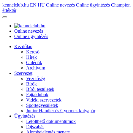
kennelclub.hu
EN
HU
Online nevezés
Online ügyintézés
Champion
értéktár
Online nevezés
Online ügyintézés
Kezdőlap
Kereső
Hírek
Galériák
Archívum
Szervezet
Vezetőség
Bírók
Bírói testületek
Fajtaklubok
Vidéki szervezetek
Sportegyesületek
Junior Handler és Gyermek kutyapár
Ügyintézés
Letölthető dokumentumok
Díjszabás
Alombejelentés menete