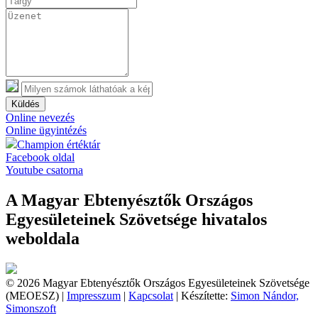
Küldés
Online nevezés
Online ügyintézés
Champion értéktár
Facebook oldal
Youtube csatorna
A Magyar Ebtenyésztők Országos
Egyesületeinek Szövetsége hivatalos
weboldala
© 2026 Magyar Ebtenyésztők Országos Egyesületeinek Szövetsége
(MEOESZ) |
Impresszum
|
Kapcsolat
| Készítette:
Simon Nándor,
Simonszoft