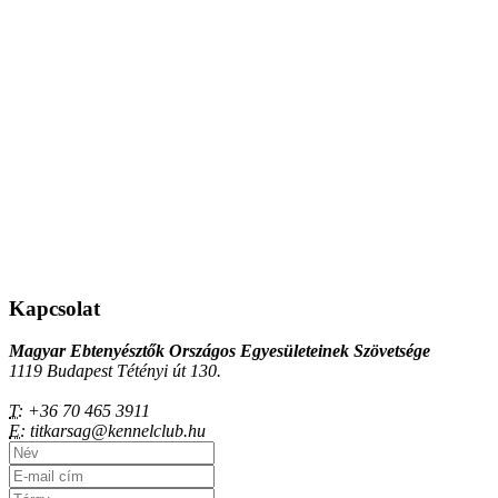
Kapcsolat
Magyar Ebtenyésztők Országos Egyesületeinek Szövetsége
1119 Budapest Tétényi út 130.
T:
+36 70 465 3911
E:
titkarsag@kennelclub.hu