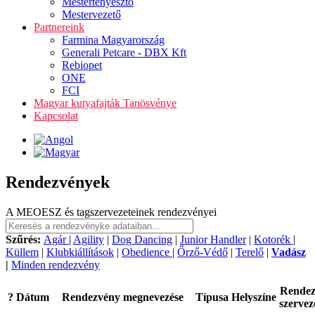
Mestertenyésztő
Mestervezető
Partnereink
Farmina Magyarország
Generali Petcare - DBX Kft
Rebiopet
ONE
FCI
Magyar kutyafajták Tanösvénye
Kapcsolat
Rendezvények
A MEOESZ és tagszervezeteinek rendezvényei
Szűrés:
Agár
|
Agility
|
Dog Dancing
|
Junior Handler
|
Kotorék
|
Küllem
|
Klubkiállítások
|
Obedience
|
Őrző-Védő
|
Terelő
|
Vadász
|
Minden rendezvény
Rende
?
Dátum
Rendezvény megnevezése
Típusa
Helyszíne
szervez