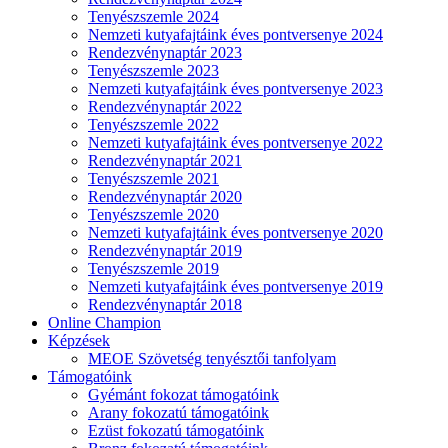
Tenyészszemle 2024
Nemzeti kutyafajtáink éves pontversenye 2024
Rendezvénynaptár 2023
Tenyészszemle 2023
Nemzeti kutyafajtáink éves pontversenye 2023
Rendezvénynaptár 2022
Tenyészszemle 2022
Nemzeti kutyafajtáink éves pontversenye 2022
Rendezvénynaptár 2021
Tenyészszemle 2021
Rendezvénynaptár 2020
Tenyészszemle 2020
Nemzeti kutyafajtáink éves pontversenye 2020
Rendezvénynaptár 2019
Tenyészszemle 2019
Nemzeti kutyafajtáink éves pontversenye 2019
Rendezvénynaptár 2018
Online Champion
Képzések
MEOE Szövetség tenyésztői tanfolyam
Támogatóink
Gyémánt fokozat támogatóink
Arany fokozatú támogatóink
Ezüst fokozatú támogatóink