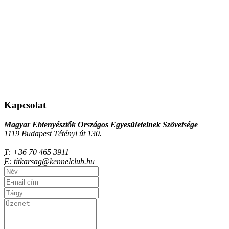
Kapcsolat
Magyar Ebtenyésztők Országos Egyesületeinek Szövetsége
1119 Budapest Tétényi út 130.
T:
+36 70 465 3911
E:
titkarsag@kennelclub.hu