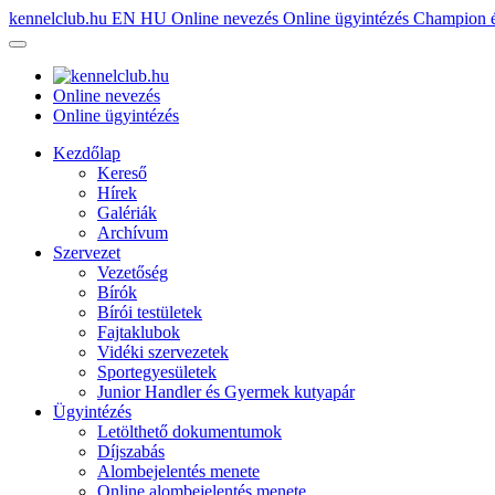
kennelclub.hu
EN
HU
Online nevezés
Online ügyintézés
Champion é
Online nevezés
Online ügyintézés
Kezdőlap
Kereső
Hírek
Galériák
Archívum
Szervezet
Vezetőség
Bírók
Bírói testületek
Fajtaklubok
Vidéki szervezetek
Sportegyesületek
Junior Handler és Gyermek kutyapár
Ügyintézés
Letölthető dokumentumok
Díjszabás
Alombejelentés menete
Online alombejelentés menete