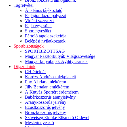
Bronz fokozatú támogatóink
Tagfelvétel
Általános tájékoztató
Fajtagondozói pályázat
Vidéki szervezet
Fajta egyesület
Sportegyesület
Pártoló tagok szekciója
Belépési nyilatkozatok
Sportbizottságok
SPORTBIZOTTSÁG
Magyar Pásztorkutyák Világszövetsége
Magyar kutyafajták Agility csapata
Díjazottaink
CH értéktár
Korózs András emlékplakett
Puy Aladár emlékérem
Jilly Bertalan emlékérem
A Kutyás Sportért érdemérem
Babérkoszorús aranyjelvény
Aranykoszorús jelvény
Ezüstkoszorús jelvény
Bronzkoszorús jelvény
Szövetség Elnöke Elismerő Oklevél
Mestertenyésztő