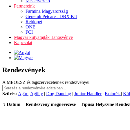
Mestervezető
Partnereink
Farmina Magyarország
Generali Petcare - DBX Kft
Rebiopet
ONE
FCI
Magyar kutyafajták Tanösvénye
Kapcsolat
Rendezvények
A MEOESZ és tagszervezeteinek rendezvényei
Szűrés:
Agár
|
Agility
|
Dog Dancing
|
Junior Handler
|
Kotorék
|
Kül
?
Dátum
Rendezvény megnevezése
Típusa
Helyszíne
Rendez