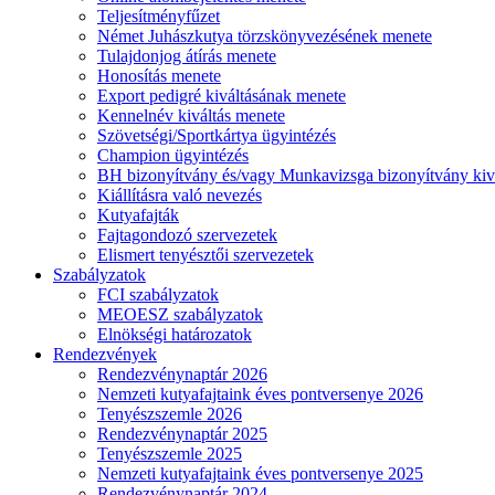
Teljesítményfűzet
Német Juhászkutya törzskönyvezésének menete
Tulajdonjog átírás menete
Honosítás menete
Export pedigré kiváltásának menete
Kennelnév kiváltás menete
Szövetségi/Sportkártya ügyintézés
Champion ügyintézés
BH bizonyítvány és/vagy Munkavizsga bizonyítvány kiv
Kiállításra való nevezés
Kutyafajták
Fajtagondozó szervezetek
Elismert tenyésztői szervezetek
Szabályzatok
FCI szabályzatok
MEOESZ szabályzatok
Elnökségi határozatok
Rendezvények
Rendezvénynaptár 2026
Nemzeti kutyafajtaink éves pontversenye 2026
Tenyészszemle 2026
Rendezvénynaptár 2025
Tenyészszemle 2025
Nemzeti kutyafajtaink éves pontversenye 2025
Rendezvénynaptár 2024