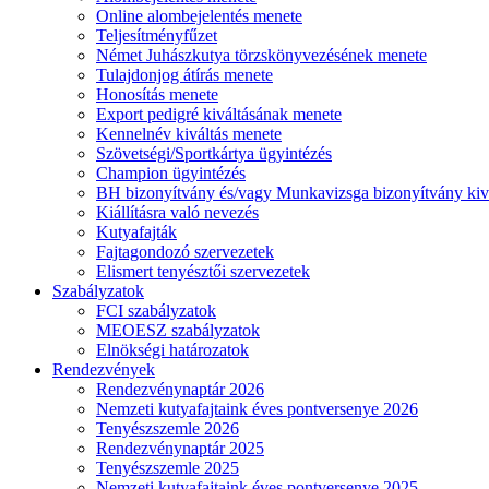
Online alombejelentés menete
Teljesítményfűzet
Német Juhászkutya törzskönyvezésének menete
Tulajdonjog átírás menete
Honosítás menete
Export pedigré kiváltásának menete
Kennelnév kiváltás menete
Szövetségi/Sportkártya ügyintézés
Champion ügyintézés
BH bizonyítvány és/vagy Munkavizsga bizonyítvány kiv
Kiállításra való nevezés
Kutyafajták
Fajtagondozó szervezetek
Elismert tenyésztői szervezetek
Szabályzatok
FCI szabályzatok
MEOESZ szabályzatok
Elnökségi határozatok
Rendezvények
Rendezvénynaptár 2026
Nemzeti kutyafajtaink éves pontversenye 2026
Tenyészszemle 2026
Rendezvénynaptár 2025
Tenyészszemle 2025
Nemzeti kutyafajtaink éves pontversenye 2025