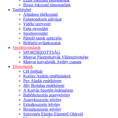
Ezüst fokozatú támogatóink
Bronz fokozatú támogatóink
Tagfelvétel
Általános tájékoztató
Fajtagondozói pályázat
Vidéki szervezet
Fajta egyesület
Sportegyesület
Pártoló tagok szekciója
Belépési nyilatkozatok
Sportbizottságok
SPORTBIZOTTSÁG
Magyar Pásztorkutyák Világszövetsége
Magyar kutyafajták Agility csapata
Díjazottaink
CH értéktár
Korózs András emlékplakett
Puy Aladár emlékérem
Jilly Bertalan emlékérem
A Kutyás Sportért érdemérem
Babérkoszorús aranyjelvény
Aranykoszorús jelvény
Ezüstkoszorús jelvény
Bronzkoszorús jelvény
Szövetség Elnöke Elismerő Oklevél