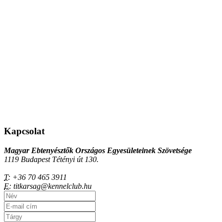
Kapcsolat
Magyar Ebtenyésztők Országos Egyesületeinek Szövetsége
1119 Budapest Tétényi út 130.
T:
+36 70 465 3911
E:
titkarsag@kennelclub.hu