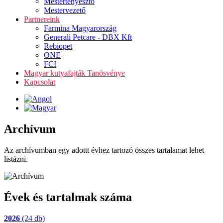
Mestertenyésztő
Mestervezető
Partnereink
Farmina Magyarország
Generali Petcare - DBX Kft
Rebiopet
ONE
FCI
Magyar kutyafajták Tanösvénye
Kapcsolat
Archívum
Az archívumban egy adottt évhez tartozó összes tartalamat lehet
listázni.
Évek és tartalmak száma
2026
(24 db)