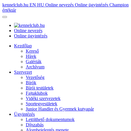
kennelclub.hu
EN
HU
Online nevezés
Online ügyintézés
Champion
értéktár
Online nevezés
Online ügyintézés
Kezdőlap
Kereső
Hírek
Galériák
Archívum
Szervezet
Vezetőség
Bírók
Bírói testületek
Fajtaklubok
Vidéki szervezetek
Sportegyesületek
Junior Handler és Gyermek kutyapár
Ügyintézés
Letölthető dokumentumok
Díjszabás
Alombejelentés menete