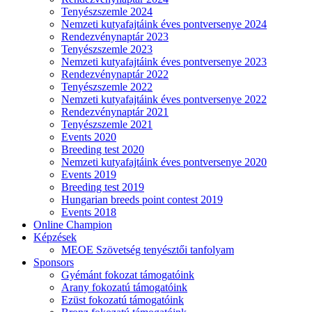
Tenyészszemle 2024
Nemzeti kutyafajtáink éves pontversenye 2024
Rendezvénynaptár 2023
Tenyészszemle 2023
Nemzeti kutyafajtáink éves pontversenye 2023
Rendezvénynaptár 2022
Tenyészszemle 2022
Nemzeti kutyafajtáink éves pontversenye 2022
Rendezvénynaptár 2021
Tenyészszemle 2021
Events 2020
Breeding test 2020
Nemzeti kutyafajtáink éves pontversenye 2020
Events 2019
Breeding test 2019
Hungarian breeds point contest 2019
Events 2018
Online Champion
Képzések
MEOE Szövetség tenyésztői tanfolyam
Sponsors
Gyémánt fokozat támogatóink
Arany fokozatú támogatóink
Ezüst fokozatú támogatóink