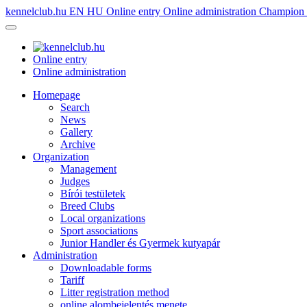
kennelclub.hu
EN
HU
Online entry
Online administration
Champion é
Online entry
Online administration
Homepage
Search
News
Gallery
Archive
Organization
Management
Judges
Bírói testületek
Breed Clubs
Local organizations
Sport associations
Junior Handler és Gyermek kutyapár
Administration
Downloadable forms
Tariff
Litter registration method
online alombejelentés menete