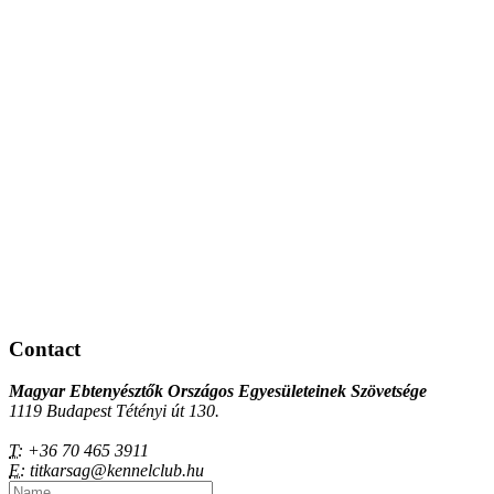
Contact
Magyar Ebtenyésztők Országos Egyesületeinek Szövetsége
1119 Budapest Tétényi út 130.
T:
+36 70 465 3911
E:
titkarsag@kennelclub.hu