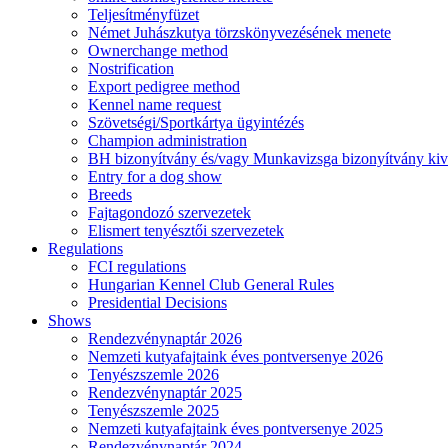
Teljesítményfüzet
Német Juhászkutya törzskönyvezésének menete
Ownerchange method
Nostrification
Export pedigree method
Kennel name request
Szövetségi/Sportkártya ügyintézés
Champion administration
BH bizonyítvány és/vagy Munkavizsga bizonyítvány kiv
Entry for a dog show
Breeds
Fajtagondozó szervezetek
Elismert tenyésztői szervezetek
Regulations
FCI regulations
Hungarian Kennel Club General Rules
Presidential Decisions
Shows
Rendezvénynaptár 2026
Nemzeti kutyafajtaink éves pontversenye 2026
Tenyészszemle 2026
Rendezvénynaptár 2025
Tenyészszemle 2025
Nemzeti kutyafajtaink éves pontversenye 2025
Rendezvénynaptár 2024