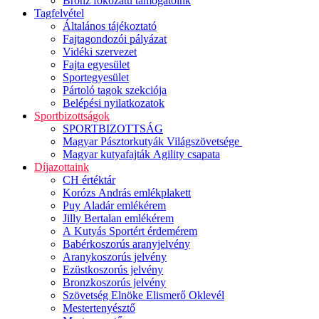
Bronz fokozatú támogatóink
Tagfelvétel
Általános tájékoztató
Fajtagondozói pályázat
Vidéki szervezet
Fajta egyesület
Sportegyesület
Pártoló tagok szekciója
Belépési nyilatkozatok
Sportbizottságok
SPORTBIZOTTSÁG
Magyar Pásztorkutyák Világszövetsége
Magyar kutyafajták Agility csapata
Díjazottaink
CH értéktár
Korózs András emlékplakett
Puy Aladár emlékérem
Jilly Bertalan emlékérem
A Kutyás Sportért érdemérem
Babérkoszorús aranyjelvény
Aranykoszorús jelvény
Ezüstkoszorús jelvény
Bronzkoszorús jelvény
Szövetség Elnöke Elismerő Oklevél
Mestertenyésztő