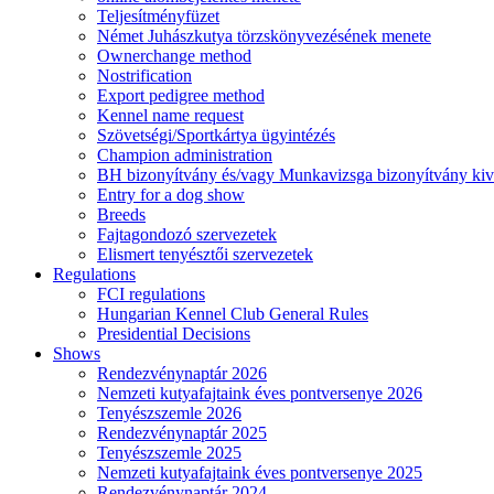
Teljesítményfüzet
Német Juhászkutya törzskönyvezésének menete
Ownerchange method
Nostrification
Export pedigree method
Kennel name request
Szövetségi/Sportkártya ügyintézés
Champion administration
BH bizonyítvány és/vagy Munkavizsga bizonyítvány kiv
Entry for a dog show
Breeds
Fajtagondozó szervezetek
Elismert tenyésztői szervezetek
Regulations
FCI regulations
Hungarian Kennel Club General Rules
Presidential Decisions
Shows
Rendezvénynaptár 2026
Nemzeti kutyafajtaink éves pontversenye 2026
Tenyészszemle 2026
Rendezvénynaptár 2025
Tenyészszemle 2025
Nemzeti kutyafajtaink éves pontversenye 2025
Rendezvénynaptár 2024