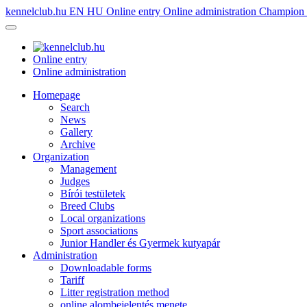
kennelclub.hu
EN
HU
Online entry
Online administration
Champion é
Online entry
Online administration
Homepage
Search
News
Gallery
Archive
Organization
Management
Judges
Bírói testületek
Breed Clubs
Local organizations
Sport associations
Junior Handler és Gyermek kutyapár
Administration
Downloadable forms
Tariff
Litter registration method
online alombejelentés menete