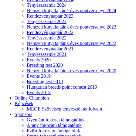
Tenyészszemle 2024
Nemzeti kutyafajtáink éves pontversenye 2024
Rendezvénynaptár 2023
Tenyészszemle 2023
Nemzeti kutyafajtáink éves pontversenye 2023
Rendezvénynaptár 2022
Tenyészszemle 2022
Nemzeti kutyafajtáink éves pontversenye 2022
Rendezvénynaptár 2021
Tenyészszemle 2021
Events 2020
Breeding test 2020
Nemzeti kutyafajtáink éves pontversenye 2020
Events 2019
Breeding test 2019
Hungarian breeds point contest 2019
Events 2018
Online Champion
Képzések
MEOE Szövetség tenyésztői tanfolyam
Sponsors
Gyémánt fokozat támogatóink
Arany fokozatú támogatóink
Ezüst fokozatú támogatóink