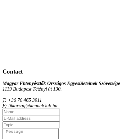
Contact
Magyar Ebtenyésztők Országos Egyesületeinek Szövetsége
1119 Budapest Tétényi út 130.
T:
+36 70 465 3911
E:
titkarsag@kennelclub.hu