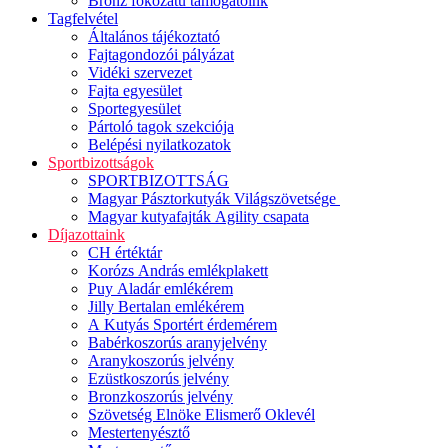
Bronz fokozatú támogatóink
Tagfelvétel
Általános tájékoztató
Fajtagondozói pályázat
Vidéki szervezet
Fajta egyesület
Sportegyesület
Pártoló tagok szekciója
Belépési nyilatkozatok
Sportbizottságok
SPORTBIZOTTSÁG
Magyar Pásztorkutyák Világszövetsége
Magyar kutyafajták Agility csapata
Díjazottaink
CH értéktár
Korózs András emlékplakett
Puy Aladár emlékérem
Jilly Bertalan emlékérem
A Kutyás Sportért érdemérem
Babérkoszorús aranyjelvény
Aranykoszorús jelvény
Ezüstkoszorús jelvény
Bronzkoszorús jelvény
Szövetség Elnöke Elismerő Oklevél
Mestertenyésztő