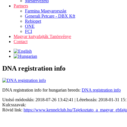
Mestervezető
Partners
Farmina Magyarország
Generali Petcare - DBX Kft
Rebiopet
ONE
FCI
Magyar kutyafajták Tanösvénye
Contact
DNA registration info
DNA registration info for hungarian breeds:
DNA registration info
Utolsó módosítás: 2018-07-26 13:42:41 | Létrehozás: 2018-01-31 15:
Kulcsszavak:
Rövid link:
https://www.kennelclub.hu/Tajekoztato_a_magyar_ebfaj