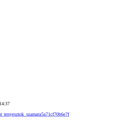
14:37
tat_tenyesztok_szamara5a71cf70b6e7f