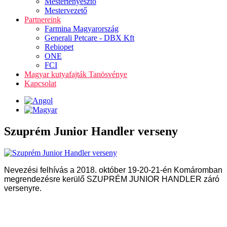
Mestertenyésztő
Mestervezető
Partnereink
Farmina Magyarország
Generali Petcare - DBX Kft
Rebiopet
ONE
FCI
Magyar kutyafajták Tanösvénye
Kapcsolat
Szuprém Junior Handler verseny
Nevezési felhívás a 2018. október 19-20-21-én Komáromban
megrendezésre kerülő SZUPRÉM JUNIOR HANDLER záró
versenyre.