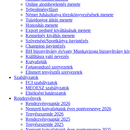
Online alombejelentés menete
Teljesítményfűzet
Német Juhászkutya törzskönyvezésének menete
Tulajdonjog átírás menete
Honosítás menete
Export pedigré kiváltásának menete
Kennelnév kiváltás menete
Szövetségi/Sportkártya ügyintézés
Champion ügyintézés
BH bizonyítvány és/vagy Munkavizsga bizonyítvány kiv
Kiállításra való nevezés
Kutyafajták
Fajtagondozó szervezetek
Elismert tenyésztői szervezetek
Szabályzatok
FCI szabályzatok
MEOESZ szabályzatok
Elnökségi határozatok
Rendezvények
Rendezvénynaptár 2026
Nemzeti kutyafajtaink éves pontversenye 2026
Tenyészszemle 2026
Rendezvénynaptár 2025
Tenyészszemle 2025
Nemzeti kutyafajtaink éves pontversenye 2025