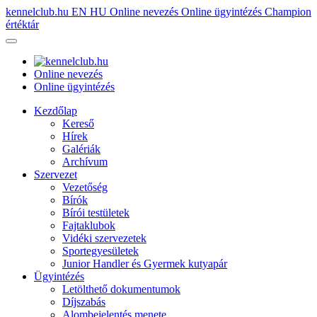
kennelclub.hu
EN
HU
Online nevezés
Online ügyintézés
Champion
értéktár
Online nevezés
Online ügyintézés
Kezdőlap
Kereső
Hírek
Galériák
Archívum
Szervezet
Vezetőség
Bírók
Bírói testületek
Fajtaklubok
Vidéki szervezetek
Sportegyesületek
Junior Handler és Gyermek kutyapár
Ügyintézés
Letölthető dokumentumok
Díjszabás
Alombejelentés menete