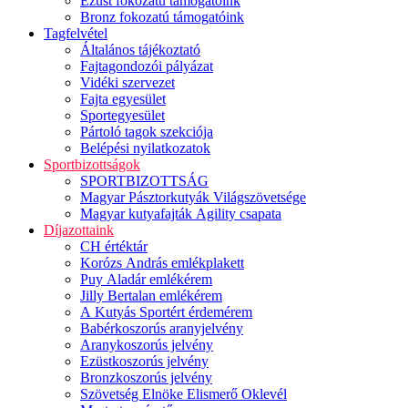
Ezüst fokozatú támogatóink
Bronz fokozatú támogatóink
Tagfelvétel
Általános tájékoztató
Fajtagondozói pályázat
Vidéki szervezet
Fajta egyesület
Sportegyesület
Pártoló tagok szekciója
Belépési nyilatkozatok
Sportbizottságok
SPORTBIZOTTSÁG
Magyar Pásztorkutyák Világszövetsége
Magyar kutyafajták Agility csapata
Díjazottaink
CH értéktár
Korózs András emlékplakett
Puy Aladár emlékérem
Jilly Bertalan emlékérem
A Kutyás Sportért érdemérem
Babérkoszorús aranyjelvény
Aranykoszorús jelvény
Ezüstkoszorús jelvény
Bronzkoszorús jelvény
Szövetség Elnöke Elismerő Oklevél