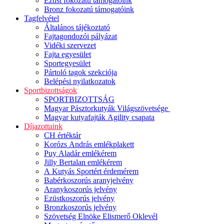
Ezüst fokozatú támogatóink
Bronz fokozatú támogatóink
Tagfelvétel
Általános tájékoztató
Fajtagondozói pályázat
Vidéki szervezet
Fajta egyesület
Sportegyesület
Pártoló tagok szekciója
Belépési nyilatkozatok
Sportbizottságok
SPORTBIZOTTSÁG
Magyar Pásztorkutyák Világszövetsége
Magyar kutyafajták Agility csapata
Díjazottaink
CH értéktár
Korózs András emlékplakett
Puy Aladár emlékérem
Jilly Bertalan emlékérem
A Kutyás Sportért érdemérem
Babérkoszorús aranyjelvény
Aranykoszorús jelvény
Ezüstkoszorús jelvény
Bronzkoszorús jelvény
Szövetség Elnöke Elismerő Oklevél