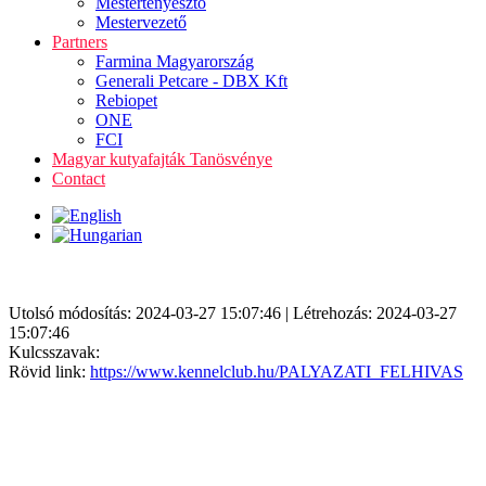
Mestertenyésztő
Mestervezető
Partners
Farmina Magyarország
Generali Petcare - DBX Kft
Rebiopet
ONE
FCI
Magyar kutyafajták Tanösvénye
Contact
Utolsó módosítás: 2024-03-27 15:07:46 | Létrehozás: 2024-03-27
15:07:46
Kulcsszavak:
Rövid link:
https://www.kennelclub.hu/PALYAZATI_FELHIVAS