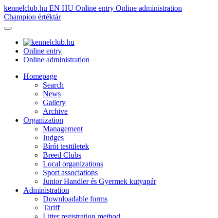
kennelclub.hu
EN
HU
Online entry
Online administration
Champion értéktár
Online entry
Online administration
Homepage
Search
News
Gallery
Archive
Organization
Management
Judges
Bírói testületek
Breed Clubs
Local organizations
Sport associations
Junior Handler és Gyermek kutyapár
Administration
Downloadable forms
Tariff
Litter registration method