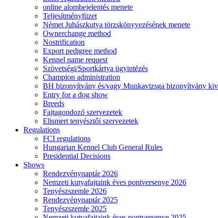
online alombejelentés menete
Teljesítményfüzet
Német Juhászkutya törzskönyvezésének menete
Ownerchange method
Nostrification
Export pedigree method
Kennel name request
Szövetségi/Sportkártya ügyintézés
Champion administration
BH bizonyítvány és/vagy Munkavizsga bizonyítvány kiv
Entry for a dog show
Breeds
Fajtagondozó szervezetek
Elismert tenyésztői szervezetek
Regulations
FCI regulations
Hungarian Kennel Club General Rules
Presidential Decisions
Shows
Rendezvénynaptár 2026
Nemzeti kutyafajtaink éves pontversenye 2026
Tenyészszemle 2026
Rendezvénynaptár 2025
Tenyészszemle 2025
Nemzeti kutyafajtaink éves pontversenye 2025