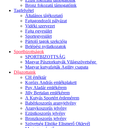
Ezüst fokozatú támogatóink
Bronz fokozatú támogatóink
Tagfelvétel
Általános tájékoztató
Fajtagondozói pályázat
Vidéki szervezet
Fajta egyesület
Sportegyesület
Pártoló tagok szekciója
Belépési nyilatkozatok
Sportbizottságok
SPORTBIZOTTSÁG
Magyar Pásztorkutyák Világszövetsége
Magyar kutyafajták Agility csapata
Díjazottaink
CH értéktár
Korózs András emlékplakett
Puy Aladár emlékérem
Jilly Bertalan emlékérem
A Kutyás Sportért érdemérem
Babérkoszorús aranyjelvény
Aranykoszorús jelvény
Ezüstkoszorús jelvény
Bronzkoszorús jelvény
Szövetség Elnöke Elismerő Oklevél