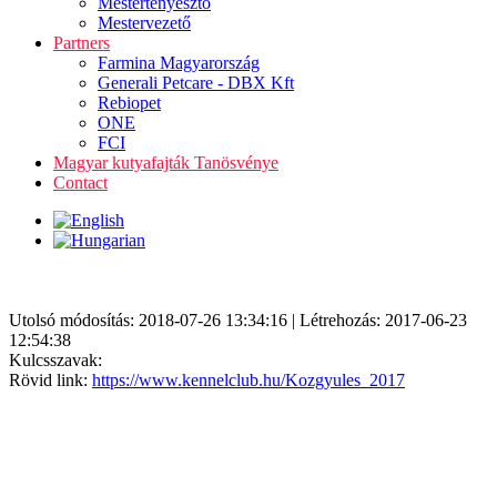
Mestertenyésztő
Mestervezető
Partners
Farmina Magyarország
Generali Petcare - DBX Kft
Rebiopet
ONE
FCI
Magyar kutyafajták Tanösvénye
Contact
Utolsó módosítás: 2018-07-26 13:34:16 | Létrehozás: 2017-06-23
12:54:38
Kulcsszavak:
Rövid link:
https://www.kennelclub.hu/Kozgyules_2017