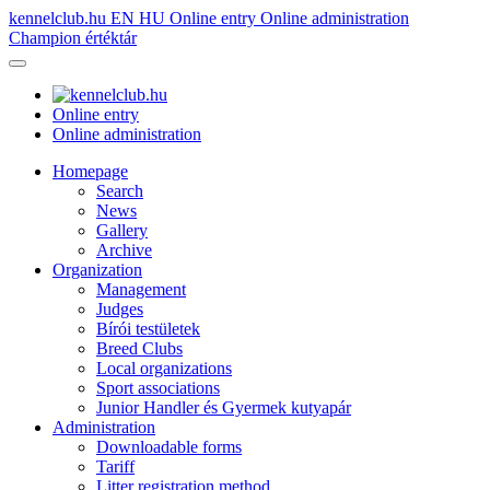
kennelclub.hu
EN
HU
Online entry
Online administration
Champion értéktár
Online entry
Online administration
Homepage
Search
News
Gallery
Archive
Organization
Management
Judges
Bírói testületek
Breed Clubs
Local organizations
Sport associations
Junior Handler és Gyermek kutyapár
Administration
Downloadable forms
Tariff
Litter registration method