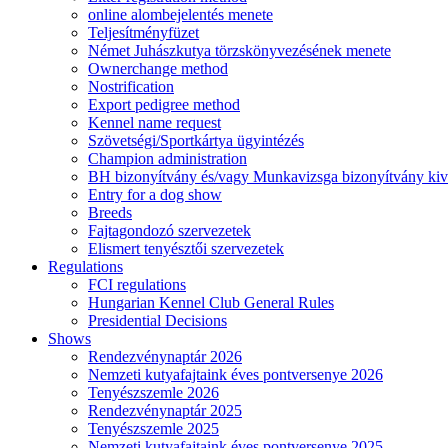
online alombejelentés menete
Teljesítményfüzet
Német Juhászkutya törzskönyvezésének menete
Ownerchange method
Nostrification
Export pedigree method
Kennel name request
Szövetségi/Sportkártya ügyintézés
Champion administration
BH bizonyítvány és/vagy Munkavizsga bizonyítvány kiv
Entry for a dog show
Breeds
Fajtagondozó szervezetek
Elismert tenyésztői szervezetek
Regulations
FCI regulations
Hungarian Kennel Club General Rules
Presidential Decisions
Shows
Rendezvénynaptár 2026
Nemzeti kutyafajtaink éves pontversenye 2026
Tenyészszemle 2026
Rendezvénynaptár 2025
Tenyészszemle 2025
Nemzeti kutyafajtaink éves pontversenye 2025