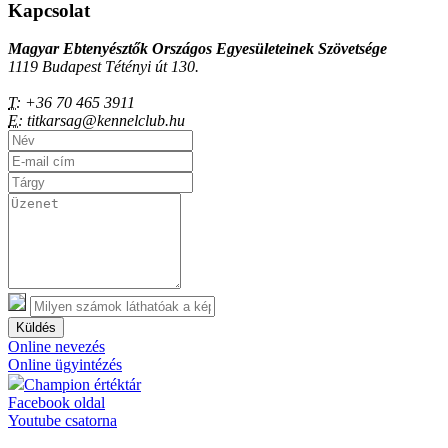
Kapcsolat
Magyar Ebtenyésztők Országos Egyesületeinek Szövetsége
1119 Budapest Tétényi út 130.
T:
+36 70 465 3911
E:
titkarsag@kennelclub.hu
Küldés
Online nevezés
Online ügyintézés
Champion értéktár
Facebook oldal
Youtube csatorna