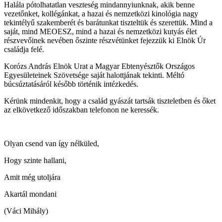
Halála pótolhatatlan veszteség mindannyiunknak, akik benne
vezetőnket, kollégánkat, a hazai és nemzetközi kinológia nagy
tekintélyű szakemberét és barátunkat tiszteltük és szerettük. Mind a
saját, mind MEOESZ, mind a hazai és nemzetközi kutyás élet
részvevőinek nevében őszinte részvétünket fejezzük ki Elnök Úr
családja felé.
Korózs András Elnök Urat a Magyar Ebtenyésztők Országos
Egyesületeinek Szövetsége saját halottjának tekinti. Méltó
búcsúztatásáról később történik intézkedés.
Kérünk mindenkit, hogy a család gyászát tartsák tiszteletben és őket
az elkövetkező időszakban telefonon ne keressék.
Olyan csend van így nélküled,
Hogy szinte hallani,
Amit még utoljára
Akartál mondani
(Váci Mihály)