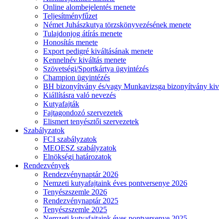
Online alombejelentés menete
Teljesítményfűzet
Német Juhászkutya törzskönyvezésének menete
Tulajdonjog átírás menete
Honosítás menete
Export pedigré kiváltásának menete
Kennelnév kiváltás menete
Szövetségi/Sportkártya ügyintézés
Champion ügyintézés
BH bizonyítvány és/vagy Munkavizsga bizonyítvány kiv
Kiállításra való nevezés
Kutyafajták
Fajtagondozó szervezetek
Elismert tenyésztői szervezetek
Szabályzatok
FCI szabályzatok
MEOESZ szabályzatok
Elnökségi határozatok
Rendezvények
Rendezvénynaptár 2026
Nemzeti kutyafajtaink éves pontversenye 2026
Tenyészszemle 2026
Rendezvénynaptár 2025
Tenyészszemle 2025
Nemzeti kutyafajtaink éves pontversenye 2025