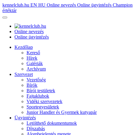
kennelclub.hu
EN
HU
Online nevezés
Online ügyintézés
Champion
értéktár
Online nevezés
Online ügyintézés
Kezdőlap
Kereső
Hírek
Galériák
Archívum
Szervezet
Vezetőség
Bírók
Bírói testületek
Fajtaklubok
Vidéki szervezetek
Sportegyesületek
Junior Handler és Gyermek kutyapár
Ügyintézés
Letölthető dokumentumok
Díjszabás
Alombejelentés menete