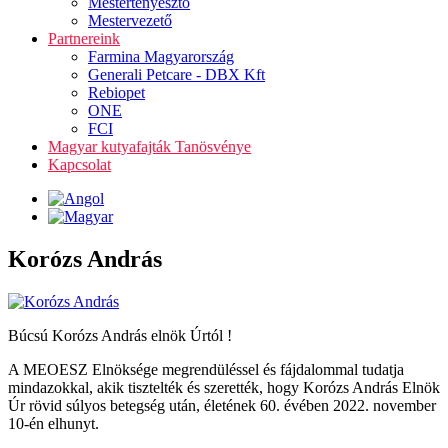
Mestertenyésztő
Mestervezető
Partnereink
Farmina Magyarország
Generali Petcare - DBX Kft
Rebiopet
ONE
FCI
Magyar kutyafajták Tanösvénye
Kapcsolat
Korózs András
Búcsú Korózs András elnök Úrtól !
A MEOESZ Elnöksége megrendüléssel és fájdalommal tudatja
mindazokkal, akik tisztelték és szerették, hogy Korózs András Elnök
Úr rövid súlyos betegség után, életének 60. évében 2022. november
10-én elhunyt.