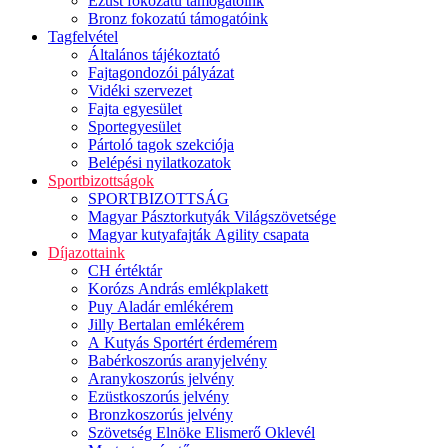
Ezüst fokozatú támogatóink
Bronz fokozatú támogatóink
Tagfelvétel
Általános tájékoztató
Fajtagondozói pályázat
Vidéki szervezet
Fajta egyesület
Sportegyesület
Pártoló tagok szekciója
Belépési nyilatkozatok
Sportbizottságok
SPORTBIZOTTSÁG
Magyar Pásztorkutyák Világszövetsége
Magyar kutyafajták Agility csapata
Díjazottaink
CH értéktár
Korózs András emlékplakett
Puy Aladár emlékérem
Jilly Bertalan emlékérem
A Kutyás Sportért érdemérem
Babérkoszorús aranyjelvény
Aranykoszorús jelvény
Ezüstkoszorús jelvény
Bronzkoszorús jelvény
Szövetség Elnöke Elismerő Oklevél