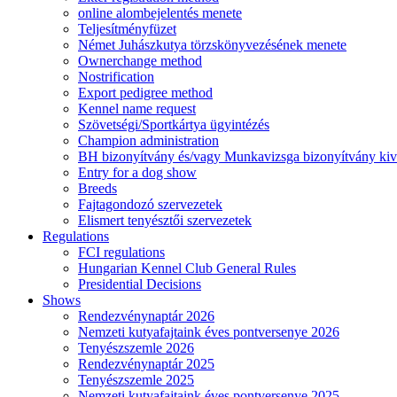
online alombejelentés menete
Teljesítményfüzet
Német Juhászkutya törzskönyvezésének menete
Ownerchange method
Nostrification
Export pedigree method
Kennel name request
Szövetségi/Sportkártya ügyintézés
Champion administration
BH bizonyítvány és/vagy Munkavizsga bizonyítvány kiv
Entry for a dog show
Breeds
Fajtagondozó szervezetek
Elismert tenyésztői szervezetek
Regulations
FCI regulations
Hungarian Kennel Club General Rules
Presidential Decisions
Shows
Rendezvénynaptár 2026
Nemzeti kutyafajtaink éves pontversenye 2026
Tenyészszemle 2026
Rendezvénynaptár 2025
Tenyészszemle 2025
Nemzeti kutyafajtaink éves pontversenye 2025