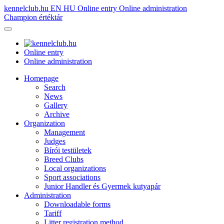
kennelclub.hu
EN
HU
Online entry
Online administration
Champion értéktár
Online entry
Online administration
Homepage
Search
News
Gallery
Archive
Organization
Management
Judges
Bírói testületek
Breed Clubs
Local organizations
Sport associations
Junior Handler és Gyermek kutyapár
Administration
Downloadable forms
Tariff
Litter registration method