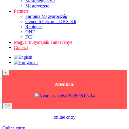
Mestertenyésztő
Mestervezető
Partners
Farmina Magyarország
Generali Petcare - DBX Kft
Rebiopet
ONE
FCI
Magyar kutyafajták Tanösvénye
Contact
×
Attention!
OK
online entry
Online entry