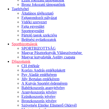
Ezüst fokozatú támogatóink
Bronz fokozatú támogatóink
Tagfelvétel
Általános tájékoztató
Fajtagondozói pályázat
Vidéki szervezet
Fajta egyesület
Sportegyesület
Pártoló tagok szekciója
Belépési nyilatkozatok
Sportbizottságok
SPORTBIZOTTSÁG
Magyar Pásztorkutyák Világszövetsége
Magyar kutyafajták Agility csapata
Díjazottaink
CH értéktár
Korózs András emlékplakett
Puy Aladár emlékérem
Jilly Bertalan emlékérem
A Kutyás Sportért érdemérem
Babérkoszorús aranyjelvény
Aranykoszorús jelvény
Ezüstkoszorús jelvény
Bronzkoszorús jelvény
Szövetség Elnöke Elismerő Oklevél